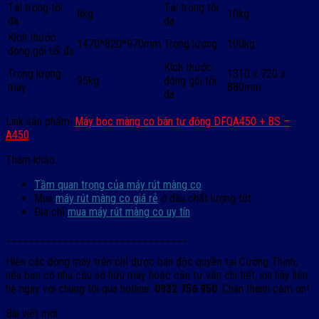
Tải trọng tối
Tải trọng tối
8kg
10kg
đa
đa
Kích thước
1470*820*970mm
Trọng lượng
100kg
đóng gói tối đa
Kích thước
Trọng lượng
1310 x 720 x
95kg
đóng gói tối
máy
880mm
đa
Link sản phẩm:
Máy bọc màng co bán tự động DFQA450 + BS –
A450
Tham khảo:
Tầm quan trọng của máy rút màng co
Mua
máy rút màng co giá rẻ
ở đâu chất lượng tốt
Địa chỉ
mua máy rút màng co uy tín
________________________________
Hiện các dòng máy trên chỉ được bán độc quyền tại Cường Thịnh,
nếu bạn có nhu cầu sở hữu máy hoặc cần tư vấn chi tiết, xin hãy liên
hệ ngay với chúng tôi qua hotline:
0932 756 950
. Chân thành cảm ơn!
Bài viết mới