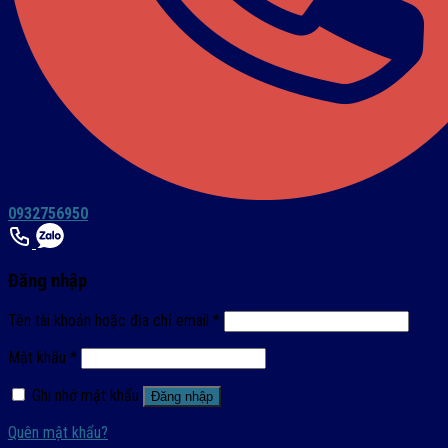
0932756950
Đăng nhập
Tên tài khoản hoặc địa chỉ email
*
Mật khẩu
*
Ghi nhớ mật khẩu
Đăng nhập
Quên mật khẩu?