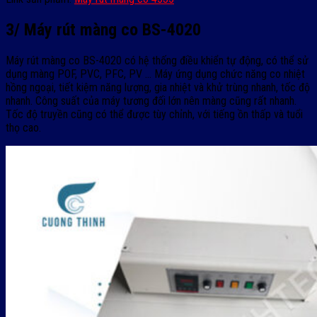
3/ Máy rút màng co BS-4020
Máy rút màng co BS-4020 có hệ thống điều khiển tự động, có thể sử
dụng màng POF, PVC, PFC, PV … Máy ứng dụng chức năng co nhiệt
hồng ngoại, tiết kiệm năng lượng, gia nhiệt và khử trùng nhanh, tốc độ
nhanh. Công suất của máy tương đối lớn nên màng cũng rất nhanh.
Tốc độ truyền cũng có thể được tùy chỉnh, với tiếng ồn thấp và tuổi
thọ cao.