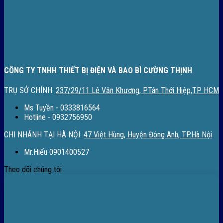
CÔNG TY TNHH THIẾT BỊ ĐIỆN VÀ BAO BÌ CƯỜNG THỊNH
TRỤ SỞ CHÍNH:
237/29/11 Lê Văn Khương, P.Tân Thới Hiệp,TP HCM
Ms Tuyền - 0333816564
Hotline - 0932756950
CHI NHÁNH TẠI HÀ NỘI:
47 Việt Hùng, Huyện Đông Anh, TP.Hà Nội
Mr.Hiếu 0901400527
Theo dõi chúng tôi