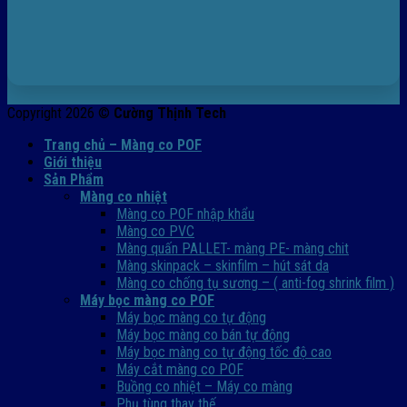
Copyright 2026 ©
Cường Thịnh Tech
Trang chủ – Màng co POF
Giới thiệu
Sản Phẩm
Màng co nhiệt
Màng co POF nhập khẩu
Màng co PVC
Màng quấn PALLET- màng PE- màng chit
Màng skinpack – skinfilm – hút sát da
Màng co chống tụ sương – ( anti-fog shrink film )
Máy bọc màng co POF
Máy bọc màng co tự động
Máy bọc màng co bán tự động
Máy bọc màng co tự động tốc độ cao
Máy cắt màng co POF
Buồng co nhiệt – Máy co màng
Phụ tùng thay thế