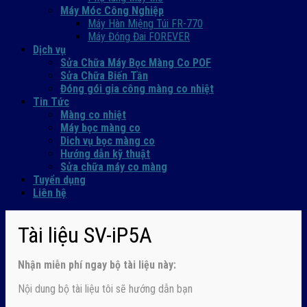
Máy Móc Công Nghiệp
Máy Hàn Miệng Túi FR-770
Máy Đóng Đai FOREVER
Dịch vụ
Sửa Chữa Máy Bọc Màng Co POF
Sửa Chữa Biến Tần
Đóng gói gia công màng co nhiệt
Tin Tức
Màng co nhiệt
Máy bọc màng co
Dich vụ bọc màng co
Hướng dẫn kỹ thuật
Sửa chữa máy co màng
Tuyển dụng
Liên hệ
Tài liệu SV-iP5A
Nhận
miễn phí ngay
bộ tài liệu này:
Nội dung bộ tài liệu tôi sẽ hướng dẫn bạn