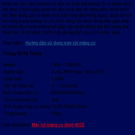
nhiều về việc gói của bạn có vừa với máy hay không. Có 4 thanh nhiệt
đối nhau 2 bên ngăn, phân bố đều dưới đáy dễ dàng điều chỉnh nhiệt
độ. Máy đóng gói co nhiệt tích hợp bóng đèn hồng ngoại, quạt đối lưu
khí nóng trong buồng co có chức năng tản nhiệt đồng đều giúp phân
bổ nhiệt đều trong buồng hút giúp sản phẩm đóng gói đạt trạng thái
hoàn hảo và tốt nhất. Thích hợp để lắp đặt mọi vị trí khác nhau.
Tham khảo:
Hướng dẫn sử dụng máy rút màng co
Thông Số Kỹ Thuật:
Model
CKM – CM4020
Nguồn điện
3 pha 380V hoặc 1pha 220V
Công suất
5.5KW
Tốc độ băng tải
0 – 10m/phút
Kích thước hầm co
830x400x200mm
Tải trọng băng tải
5kg
Kích thước máy co màng
1250x740x670mm
Trọng lượng
45kg
Link sản phẩm:
Máy rút màng co nhiệt 4020