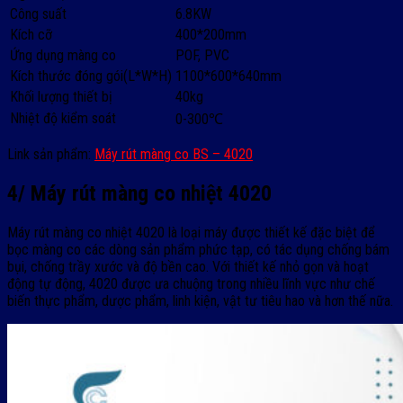
Công suất
6.8KW
Kích cỡ
400*200mm
Ứng dụng màng co
POF, PVC
Kích thước đóng gói(L*W*H)
1100*600*640mm
Khối lượng thiết bị
40kg
Nhiệt độ kiểm soát
0-300℃
Link sản phẩm:
Máy rút màng co BS – 4020
4/ Máy rút màng co nhiệt 4020
Máy rút màng co nhiệt 4020 là loại máy được thiết kế đặc biệt để
bọc màng co các dòng sản phẩm phức tạp, có tác dụng chống bám
bụi, chống trầy xước và độ bền cao. Với thiết kế nhỏ gọn và hoạt
động tự động, 4020 được ưa chuộng trong nhiều lĩnh vực như chế
biến thực phẩm, dược phẩm, linh kiện, vật tư tiêu hao và hơn thế nữa.