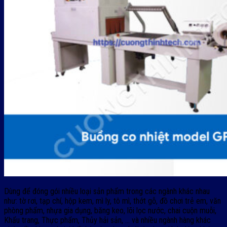
Dùng để đóng gói nhiều loại sản phẩm trong các ngành khác nhau
như: tờ rơi, tạp chí, hộp kem, mì ly, tô mì, thớt gỗ, đồ chơi trẻ em, văn
phòng phẩm, nhựa gia dụng, băng keo, lõi lọc nước, chai cuộn muỗi,
Khẩu trang, Thực phẩm, Thủy hải sản, … và nhiều ngành hàng khác