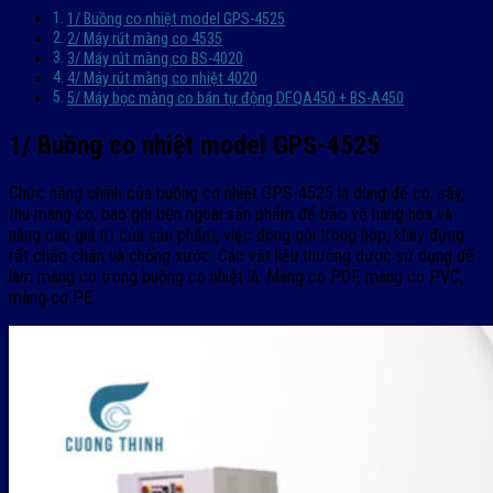
1/ Buồng co nhiệt model GPS-4525
2/ Máy rút màng co 4535
3/ Máy rút màng co BS-4020
4/ Máy rút màng co nhiệt 4020
5/ Máy bọc màng co bán tự động DFQA450 + BS-A450
1/ Buồng co nhiệt model GPS-4525
Chức năng chính của buồng co nhiệt GPS-4525 là dùng để co, sấy,
thu màng co, bao gói bên ngoài sản phẩm để bảo vệ hàng hóa và
nâng cao giá trị của sản phẩm, việc đóng gói trong hộp, khay đựng
rất chắc chắn và chống xước. Các vật liệu thường được sử dụng để
làm màng co trong buồng co nhiệt là: Màng co POF, màng co PVC,
màng co PE.