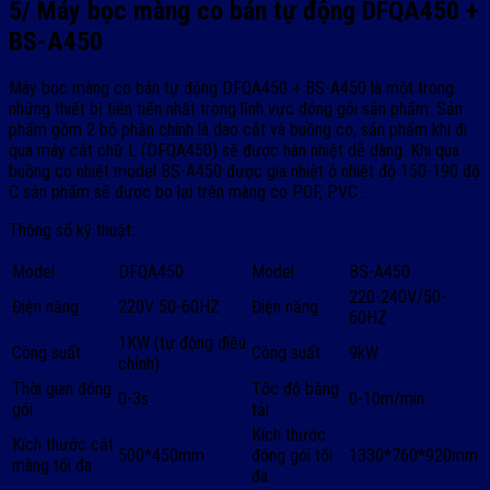
5/ Máy bọc màng co bán tự động DFQA450 +
BS-A450
Máy bọc màng co bán tự động DFQA450 + BS-A450 là một trong
những thiết bị tiên tiến nhất trong lĩnh vực đóng gói sản phẩm. Sản
phẩm gồm 2 bộ phận chính là dao cắt và buồng co, sản phẩm khi đi
qua máy cắt chữ L (DFQA450) sẽ được hàn nhiệt dễ dàng. Khi qua
buồng co nhiệt model BS-A450 được gia nhiệt ở nhiệt độ 150-190 độ
C sản phẩm sẽ được bo lại trên màng co POF, PVC …
Thông số kỹ thuật:
Model
DFQA450
Model
BS-A450
220-240V/50-
Điện năng
220V 50-60HZ
Điện năng
60HZ
1KW (tự động điều
Công suất
Công suất
9kW
chỉnh)
Thời gian đóng
Tốc độ băng
0-3s
0-10m/min
gói
tải
Kích thước
Kích thước cắt
500*450mm
đóng gói tối
1330*760*920mm
màng tối đa
đa