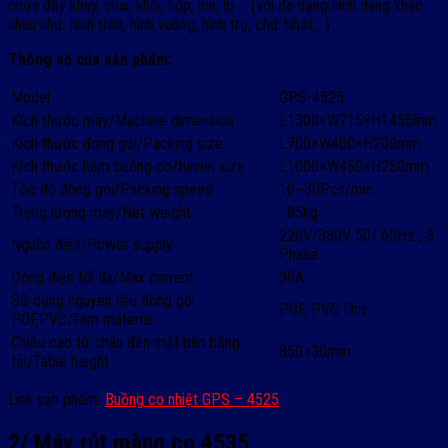
chứa đầy khay, chai, khối, hộp, lon, lọ … (với đa dạng hình dáng khác
nhau như: hình tròn, hình vuông, hình trụ, chữ Nhật,…)
Thông số của sản phẩm:
Model
GPS-4525
Kích thước máy/Machine dimension
L1300×W715×H1455mm
Kích thước đóng gói/Packing size
L700×W400×H200mm
Kích thước hầm buồng co/tunnel size
L1000×W450×H250mm
Tốc độ đóng gói/Packing speed
10~30Pcs/min
Trọng lượng máy/Net weight
185kg
220V/380V 50/ 60Hz , 3
Nguồn điện/Power supply
Phase
Dòng điện tối đa/Max current
30A
Sử dụng nguyên liệu đóng gói
POF, PVC film
POF,PVC/Film material
Chiều cao từ chân đến mặt bàn băng
850+30mm
tải/Table height
Link sản phẩm:
Buồng co nhiệt GPS – 4525
2/ Máy rút màng co 4535