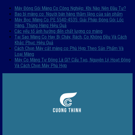
Máy Đóng Gói Màng Co Công Nghiệp: Khi Nào Nên Đầu Tư?
Bao bì màng co: Người bán hàng thầm lặng của sản phẩm
Máy Bọc Màng Co PE 5540-4535: Giải Pháp Đóng Gói Lốc
Hàng, Thùng Hàng Hiệu Quả
Các yếu tố ảnh hưởng đến chất lượng co màng
Tại Sao Màng Co Hay Bị Cháy, Rách, Co Không Đều Và Cách
Khắc Phục Hiệu Quả
Cách Chọn Máy cắt màng co Phù Hợp Theo Sản Phẩm Và
Loại Màng
Máy Co Màng Tự Động Là Gì? Cấu Tạo, Nguyên Lý Hoạt Động
Và Cách Chọn Máy Phù Hợp