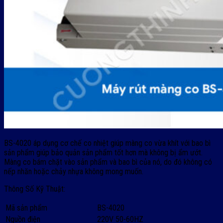
BS-4020 áp dụng cơ chế co nhiệt giúp màng co vừa khít với bao bì
sản phẩm giúp bảo quản sản phẩm tốt hơn mà không bị ẩm ướt.
Màng co bám chặt vào sản phẩm và bao bì của nó, do đó không có
nếp nhăn hoặc chảy nhựa không mong muốn.
Thông Số Kỹ Thuật:
Mã sản phẩm
BS-4020
Nguồn điện
220V 50-60HZ