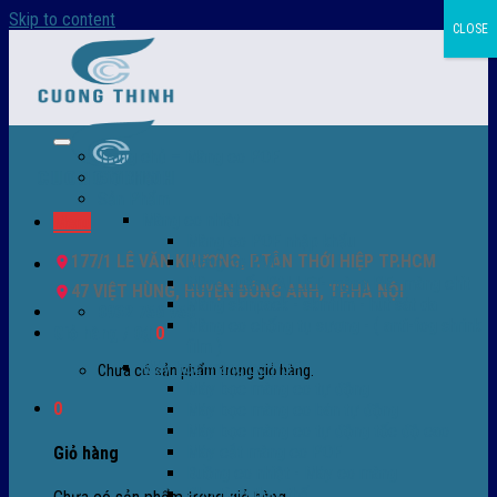
Skip to content
CLOSE
Trang chủ – Màng co POF
Giới thiệu
Sản Phẩm
Màng co nhiệt
Menu
Màng co POF nhập khẩu
177/1 LÊ VĂN KHƯƠNG, P.TÂN THỚI HIỆP TP.HCM
Màng co PVC
Màng quấn PALLET- màng PE- màng chit
47 VIỆT HÙNG, HUYỆN ĐÔNG ANH, TP.HÀ NỘI
Màng skinpack - skinfilm - hút sát da
0932 756 950
Màng co chống tụ sương - ( anti-fog shrink
Giỏ hàng /
0
₫
0
film )
Máy bọc màng co POF
Chưa có sản phẩm trong giỏ hàng.
Máy bọc màng co tự động
0
Máy bọc màng co bán tự động
Máy bọc màng co tự động tốc độ cao
Máy cắt màng co POF
Giỏ hàng
Buồng co nhiệt - Máy co màng
Phụ tùng thay thế