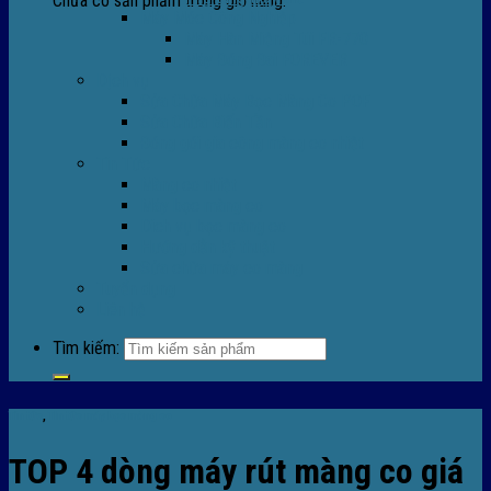
Chưa có sản phẩm trong giỏ hàng.
Máy Móc Công Nghiệp
Máy Hàn Miệng Túi FR-770
Máy Đóng Đai FOREVER
Dịch vụ
Sửa Chữa Máy Bọc Màng Co POF
Sửa Chữa Biến Tần
Đóng gói gia công màng co nhiệt
Tin Tức
Màng co nhiệt
Máy bọc màng co
Dich vụ bọc màng co
Hướng dẫn kỹ thuật
Sửa chữa máy co màng
Tuyển dụng
Liên hệ
Tìm kiếm:
Tin tức
,
TIn tức máy bọc màng co
TOP 4 dòng máy rút màng co giá