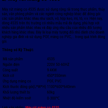
Máy rút màng co 4535 được sử dụng rộng rãi trong thực phẩm, thủy
sản, văn phòng phẩm và các ngành công nghiệp khác để đóng gói
các sản phẩm khác nhau như sách, vở, hộp kẹo, mì, tô, v.v. Hiện nay,
dòng 4535 trên thị trường có nhiều mẫu mã đa dạng, phù hợp với
nhiều sản phẩm khác nhau và đáp ứng nhu cầu của nhiều đối tượng
khách hàng khác nhau. Đây là loại máy tương đối nhỏ dành cho doanh
nghiệp gia đình và sử dụng POF, màng co PVC,… trong quá trình đóng
gói.
Thông số Kỹ Thuật:
Mã sản phẩm
4535
Nguồn điện
220V 50-60HZ
Công suất
9.4KW
Kích cỡ
450*350mm
Ứng dụng màng co
POF, PVC
Kích thước đóng gói(L*W*H)
1100*600*640mm
Khối lượng thiết bị
60kg
Nhiệt độ kiểm soát
0-300℃
Link sản phẩm:
Máy rút màng co 4535