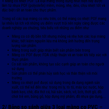
+ Màng co nhiệt POF: Là loại màng thông dụng nhất hiện nay được
làm từ nhựa POF (polyolefin) mềm, mỏng, nhẹ, dẻo, chịu nhiệt tốt và
đặc biệt rất an toàn cho thực phẩm.
Trong số các loại màng co nêu trên, có thể màng co nhiệt POF mang
lại nhiều lợi ích với những ưu điểm vượt trội nên ngày càng được các
doanh nghiệp ưa chuộng, tiêu biểu với những ưu điểm như:
Màng co có độ bền tốt nhưng mỏng và nhẹ hơn các loại màng
khác, tiết kiệm nguyên liệu mà không ảnh hưởng đến trọng
lượng sản phẩm.
Màng trong suốt giúp nhận biết sản phẩm bên trong
Màng co POF được FDA chấp thuận và an toàn khi tiếp xúc với
thực phẩm
Co sát sản phẩm, không tạo sắc cạnh giúp an toàn cho người
sử dụng
Sản phẩm có thể phân hủy sinh học và thân thiện với môi
trường
Màng co nhiệt pof được sử dụng trong đa dạng ngành sản
xuất, có thể kể đến như: trong mì ly, tô tô, máy lọc nước, hộp
bánh kẹo, chè, đĩa thịt cá, hải sản, sách, vở, lịch, thớt gỗ, đồ
chơi trẻ em, bảng gỗ, hộp đựng mỹ phẩm, đồ nhựa gia dụng,….
2/ Bảng so sánh giữa 3 loại màng co PVC –