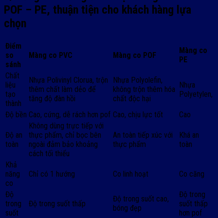
POF – PE, thuận tiện cho khách hàng lựa
chọn
Điểm
Màng co
so
Màng co PVC
Màng co POF
PE
sánh
Chất
Nhựa Polivinyl Clorua, trộn
Nhựa Polyolefin,
liệu
Nhựa
thêm chất làm dẻo để
không trộn thêm hóa
tạo
Polyetylen,
tăng độ đàn hồi
chất độc hại
thành
Độ bền
Cao, cứng, dễ rách hơn pof
Cao, chịu lực tốt
Cao
Không dùng trực tiếp với
Độ an
thực phẩm, chỉ bọc bên
An toàn tiếp xúc với
Khá an
toàn
ngoài đảm bảo khoảng
thực phẩm
toàn
cách tối thiểu
Khả
năng
Chỉ có 1 hướng
Co linh hoạt
Co căng
co
Độ
Độ trong
Độ trong suốt cao,
trong
Độ trong suốt thấp
suốt thấp
bóng đẹp
suốt
hơn pof