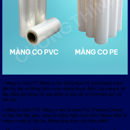
+ Màng co nhiệt PE: Màng co làm bằng nhựa PE (polyetylen) mềm,
đàn hồi, dày và không thấm nước nhưng nhược điểm của màng là rất
dày, đóng gói không tốt, sản phẩm bị kén, dễ nở ra khi tiếp xúc với
tinh dầu.
+ Màng co nhiệt PVC: Màng co làm từ nhựa PVC (Polyvinyl Clorua)
có đặc tính dày, giòn, cứng và chống thấm nước kém. Nhược điểm là
màng co này rất độc hại, không dùng được cho thực phẩm.