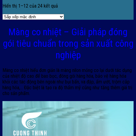
Hiển thị 1–12 của 24 kết quả
Màng co nhiệt – Giải pháp đóng
gói tiêu chuẩn trong sản xuất công
nghiệp
Màng co nhiệt hiểu đơn giản là màng nilon mỏng co lại dưới tác dụng
của nhiệt độ cao để bao bọc, đóng gói hàng hóa, bảo vệ hàng hóa
khỏi các tác động bên ngoài như bụi bẩn, va đập, ẩm ướt, trộm cắp
hàng hóa,… Đặc biệt là tạo ra độ thẩm mỹ cũng như tăng thêm giá trị
cho sản phẩm.