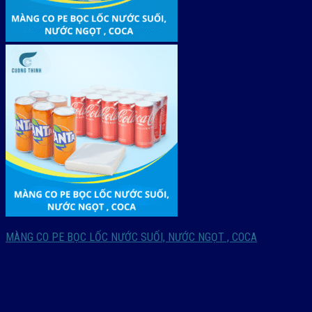
MÀNG CO PE BỌC LỐC NƯỚC SUỐI, NƯỚC NGỌT , COCA