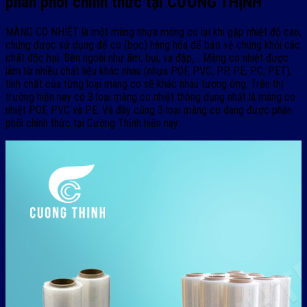
phân phối chính thức tại CƯỜNG THỊNH
MÀNG CO NHIỆT là một màng nhựa mỏng co lại khi gặp nhiệt độ cao,
chúng được sử dụng để co (bọc) hàng hóa để bảo vệ chúng khỏi các
chất độc hại. Bên ngoài như ẩm, bụi, va đập,… Màng co nhiệt được
làm từ nhiều chất liệu khác nhau (nhựa POF, PVC, PP, PE, PC, PET),
tính chất của từng loại màng co sẽ khác nhau tương ứng. Trên thị
trường hiện nay có 3 loại màng co nhiệt thông dụng nhất là màng co
nhiệt POF, PVC và PE. Và đây cũng 3 loại màng co đang được phân
phối chính thức tại Cường Thịnh hiện nay: