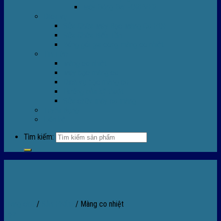
Máy Đóng Đai FOREVER
Dịch vụ
Sửa Chữa Máy Bọc Màng Co POF
Sửa Chữa Biến Tần
Đóng gói gia công màng co nhiệt
Tin Tức
Màng co nhiệt
Máy bọc màng co
Dich vụ bọc màng co
Hướng dẫn kỹ thuật
Sửa chữa máy co màng
Tuyển dụng
Liên hệ
Tìm kiếm:
Trang chủ
/
Sản Phẩm
/
Màng co nhiệt
Lọc