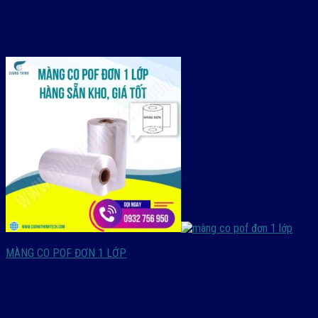
MÀNG CO POF ĐƠN 1 LỚP