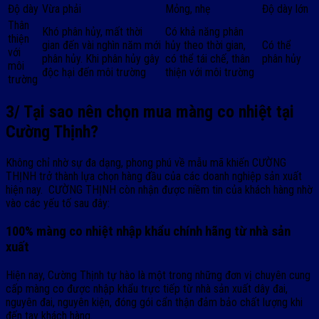
Độ dày
Vừa phải
Mỏng, nhẹ
Độ dày lớn
Thân
Khó phân hủy, mất thời
Có khả năng phân
thiện
gian đến vài nghìn năm mới
hủy theo thời gian,
Có thể
với
phân hủy. Khi phân hủy gây
có thể tái chế, thân
phân hủy
môi
độc hại đến môi trường
thiện với môi trường
trường
3/ Tại sao nên chọn mua màng co nhiệt tại
Cường Thịnh?
Không chỉ nhờ sự đa dạng, phong phú về mẫu mã khiến CƯỜNG
THỊNH trở thành lựa chọn hàng đầu của các doanh nghiệp sản xuất
hiện nay. CƯỜNG THỊNH còn nhận được niềm tin của khách hàng nhờ
vào các yếu tố sau đây:
100% màng co nhiệt nhập khẩu chính hãng từ nhà sản
xuất
Hiện nay, Cường Thịnh tự hào là một trong những đơn vị chuyên cung
cấp màng co được nhập khẩu trực tiếp từ nhà sản xuất dây đai,
nguyên đai, nguyên kiện, đóng gói cẩn thận đảm bảo chất lượng khi
đến tay khách hàng.