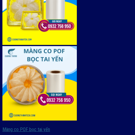
Màng co POF bọc tai yến