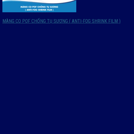
MÀNG CO POF CHỐNG TỤ SƯƠNG ( ANTI-FOG SHRINK FILM )