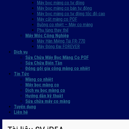
Máy bọc màng co tự động
Máy bọc màng co bán tự động
Máy bọc màng co tự động tốc độ cao
Máy cắt màng co POF
Buồng co nhiệt – Máy co màng
Phụ tùng thay thế
Máy Móc Công Nghiệp
Máy Hàn Miệng Túi FR-770
Máy Đóng Đai FOREVER
Dịch vụ
Sửa Chữa Máy Bọc Màng Co POF
Sửa Chữa Biến Tần
Đóng gói gia công màng co nhiệt
Tin Tức
Màng co nhiệt
Máy bọc màng co
Dich vụ bọc màng co
Hướng dẫn kỹ thuật
Sửa chữa máy co màng
Tuyển dụng
Liên hệ