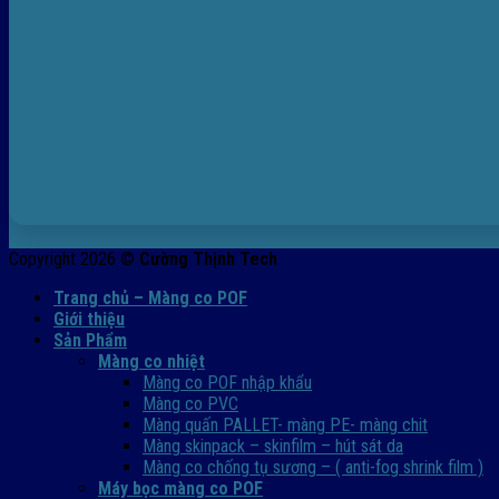
Copyright 2026 ©
Cường Thịnh Tech
Trang chủ – Màng co POF
Giới thiệu
Sản Phẩm
Màng co nhiệt
Màng co POF nhập khẩu
Màng co PVC
Màng quấn PALLET- màng PE- màng chit
Màng skinpack – skinfilm – hút sát da
Màng co chống tụ sương – ( anti-fog shrink film )
Máy bọc màng co POF