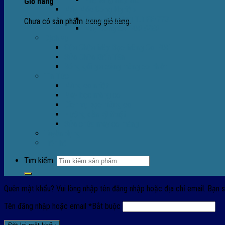
Giỏ hàng
Máy Móc Công Nghiệp
Máy Hàn Miệng Túi FR-770
Chưa có sản phẩm trong giỏ hàng.
Máy Đóng Đai FOREVER
Dịch vụ
Sửa Chữa Máy Bọc Màng Co POF
Sửa Chữa Biến Tần
Đóng gói gia công màng co nhiệt
Tin Tức
Màng co nhiệt
Máy bọc màng co
Dich vụ bọc màng co
Hướng dẫn kỹ thuật
Sửa chữa máy co màng
Tuyển dụng
Liên hệ
Tìm kiếm:
Quên mật khẩu? Vui lòng nhập tên đăng nhập hoặc địa chỉ email. Bạn s
Tên đăng nhập hoặc email
*
Bắt buộc