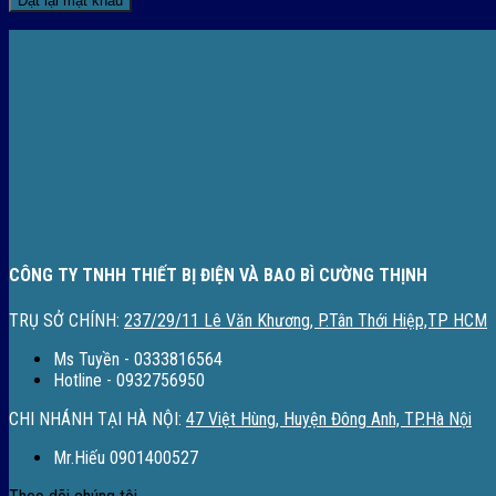
Đặt lại mật khẩu
CÔNG TY TNHH THIẾT BỊ ĐIỆN VÀ BAO BÌ CƯỜNG THỊNH
TRỤ SỞ CHÍNH:
237/29/11 Lê Văn Khương, P.Tân Thới Hiệp,TP HCM
Ms Tuyền - 0333816564
Hotline - 0932756950
CHI NHÁNH TẠI HÀ NỘI:
47 Việt Hùng, Huyện Đông Anh, TP.Hà Nội
Mr.Hiếu 0901400527