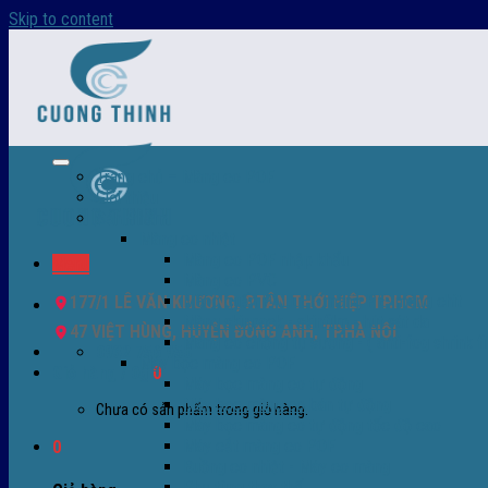
Skip to content
Trang chủ – Màng co POF
Giới thiệu
Sản Phẩm
Màng co nhiệt
Màng co POF nhập khẩu
Menu
Màng co PVC
Màng quấn PALLET- màng PE- màng chit
177/1 LÊ VĂN KHƯƠNG, P.TÂN THỚI HIỆP TP.HCM
Màng skinpack - skinfilm - hút sát da
47 VIỆT HÙNG, HUYỆN ĐÔNG ANH, TP.HÀ NỘI
Màng co chống tụ sương - ( anti-fog shrink fi
0932 756 950
Máy bọc màng co POF
Giỏ hàng /
0
₫
0
Máy bọc màng co tự động
Máy bọc màng co bán tự động
Chưa có sản phẩm trong giỏ hàng.
Máy bọc màng co tự động tốc độ cao
Máy cắt màng co POF
0
Buồng co nhiệt - Máy co màng
Phụ tùng thay thế