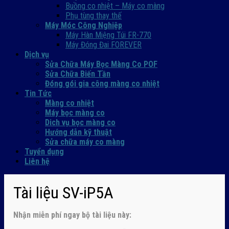
Buồng co nhiệt – Máy co màng
Phụ tùng thay thế
Máy Móc Công Nghiệp
Máy Hàn Miệng Túi FR-770
Máy Đóng Đai FOREVER
Dịch vụ
Sửa Chữa Máy Bọc Màng Co POF
Sửa Chữa Biến Tần
Đóng gói gia công màng co nhiệt
Tin Tức
Màng co nhiệt
Máy bọc màng co
Dich vụ bọc màng co
Hướng dẫn kỹ thuật
Sửa chữa máy co màng
Tuyển dụng
Liên hệ
Tài liệu SV-iP5A
Nhận
miễn phí ngay
bộ tài liệu này: