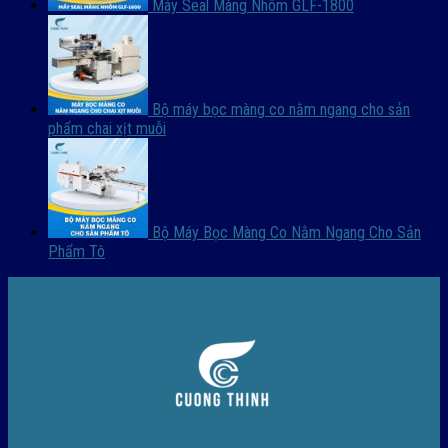
Máy Seal Màng Nhôm GLF-1800
Bộ máy bọc màng co nằm ngang cho sản
phẩm chai xịt muỗi
Bộ Máy Bọc Màng Co Nằm Ngang Cho Sản
Phẩm Tô