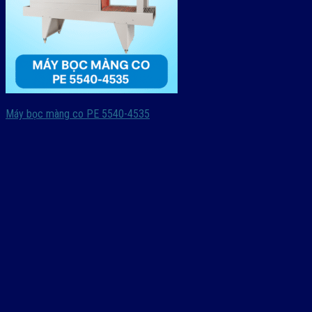
Máy bọc màng co PE 5540-4535