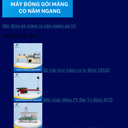
Máy đóng gói màng co nằm ngang giá tốt
Sản phẩm bán chạy
Bộ máy bọc màng co tự động HE650
Máy Quấn Màng PE Bán Tự Động 4070