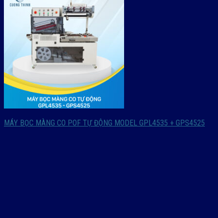
MÁY BỌC MÀNG CO POF TỰ ĐỘNG MODEL GPL4535 + GPS4525