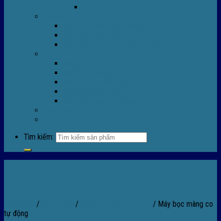
Máy Đóng Đai FOREVER
Dịch vụ
Sửa Chữa Máy Bọc Màng Co POF
Sửa Chữa Biến Tần
Đóng gói gia công màng co nhiệt
Tin Tức
Màng co nhiệt
Máy bọc màng co
Dich vụ bọc màng co
Hướng dẫn kỹ thuật
Sửa chữa máy co màng
Tuyển dụng
Liên hệ
Tìm kiếm:
Trang chủ
/
Sản Phẩm
/
Máy bọc màng co POF
/
Máy bọc màng co
tự động