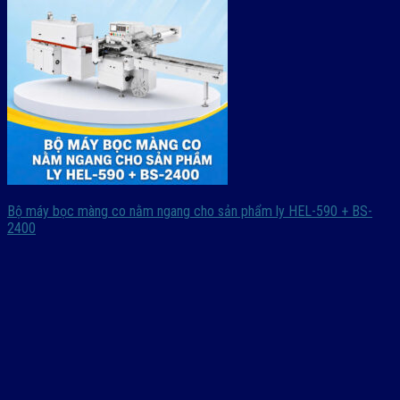
Bộ máy bọc màng co nằm ngang cho sản phẩm ly HEL-590 + BS-
2400