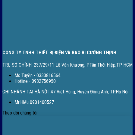
CÔNG TY TNHH THIẾT BỊ ĐIỆN VÀ BAO BÌ CƯỜNG THỊNH
TRỤ SỞ CHÍNH:
237/29/11 Lê Văn Khương, P.Tân Thới Hiệp,TP HCM
Ms Tuyền - 0333816564
Hotline - 0932756950
CHI NHÁNH TẠI HÀ NỘI:
47 Việt Hùng, Huyện Đông Anh, TP.Hà Nội
Mr.Hiếu 0901400527
Theo dõi chúng tôi