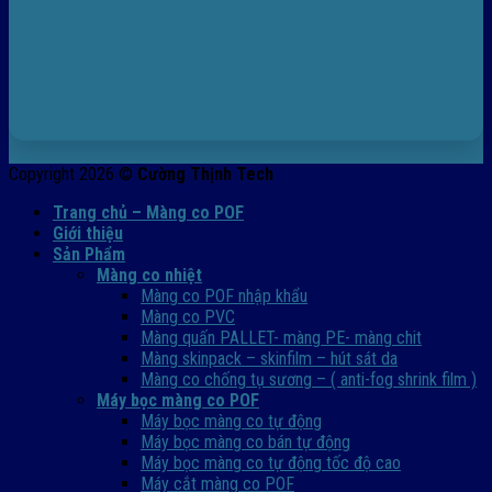
Copyright 2026 ©
Cường Thịnh Tech
Trang chủ – Màng co POF
Giới thiệu
Sản Phẩm
Màng co nhiệt
Màng co POF nhập khẩu
Màng co PVC
Màng quấn PALLET- màng PE- màng chit
Màng skinpack – skinfilm – hút sát da
Màng co chống tụ sương – ( anti-fog shrink film )
Máy bọc màng co POF
Máy bọc màng co tự động
Máy bọc màng co bán tự động
Máy bọc màng co tự động tốc độ cao
Máy cắt màng co POF