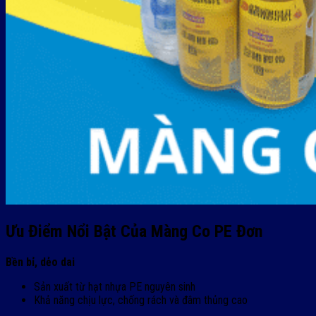
Ưu Điểm Nổi Bật Của Màng Co PE Đơn
Bền bỉ, dẻo dai
Sản xuất từ hạt nhựa PE nguyên sinh
Khả năng chịu lực, chống rách và đâm thủng cao