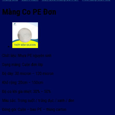
Màng Co PE Đơn
Chất liệu:
Nhựa PE nguyên sinh
Dạng màng:
Cuộn đơn lớp
Độ dày:
30 micron – 120 micron
Khổ rộng:
20cm – 150cm
Độ co khi gia nhiệt:
30% – 50%
Màu sắc:
Trong suốt / trắng đục / xanh / đen
Đóng gói:
Cuộn – bao PE – thùng carton