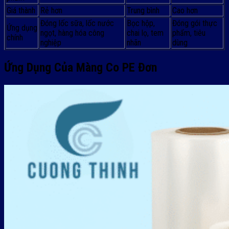
Giá thành
Rẻ hơn
Trung bình
Cao hơn
Đóng lốc sữa, lốc nước
Bọc hộp,
Đóng gói thực
Ứng dụng
ngọt, hàng hóa công
chai lọ, tem
phẩm, tiêu
chính
nghiệp
nhãn
dùng
Ứng Dụng Của Màng Co PE Đơn