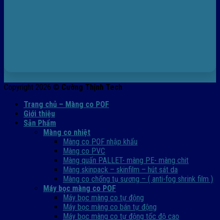
Copyright 2026 ©
Cường Thịnh Tech
Trang chủ – Màng co POF
Giới thiệu
Sản Phẩm
Màng co nhiệt
Màng co POF nhập khẩu
Màng co PVC
Màng quấn PALLET- màng PE- màng chit
Màng skinpack – skinfilm – hút sát da
Màng co chống tụ sương – ( anti-fog shrink film )
Máy bọc màng co POF
Máy bọc màng co tự động
Máy bọc màng co bán tự động
Máy bọc màng co tự động tốc độ cao