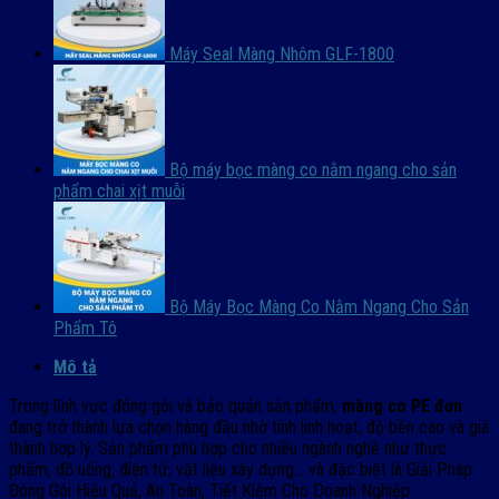
Máy Seal Màng Nhôm GLF-1800
Bộ máy bọc màng co nằm ngang cho sản
phẩm chai xịt muỗi
Bộ Máy Bọc Màng Co Nằm Ngang Cho Sản
Phẩm Tô
Mô tả
Trong lĩnh vực đóng gói và bảo quản sản phẩm,
màng co PE đơn
đang trở thành lựa chọn hàng đầu nhờ tính linh hoạt, độ bền cao và giá
thành hợp lý. Sản phẩm phù hợp cho nhiều ngành nghề như thực
phẩm, đồ uống, điện tử, vật liệu xây dựng… và đặc biệt là
Giải Pháp
Đóng Gói Hiệu Quả, An Toàn, Tiết Kiệm Cho Doanh Nghiệp