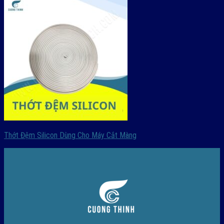
Thớt Đệm Silicon Dùng Cho Máy Cắt Màng