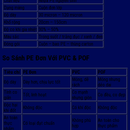
Chất liệu
Nhựa PE nguyên sinh
Dạng màng
Cuộn đơn lớp
Độ dày
30 micron – 120 micron
Khổ rộng
20cm – 150cm
Độ co khi gia nhiệt
30% – 50%
Màu sắc
Trong suốt / trắng đục / xanh / đen
Đóng gói
Cuộn – bao PE – thùng carton
So Sánh PE Đơn Với PVC & POF
Tiêu chí
PE Đơn
PVC
POF
Mỏng, dễ
Mỏng nhưng
Độ dày
Dày hơn, chịu lực tốt
rách
dẻo dai
Tính co
Co mạnh
Tốt, linh hoạt
Co đều, co đẹp
giãn
nhưng giòn
Độc hại
Không độc
Có khí độc
Không độc
khi đốt
An toàn
Không phù
An toàn cho
thực
Có loại đạt chuẩn
hợp
thực phẩm
phẩm