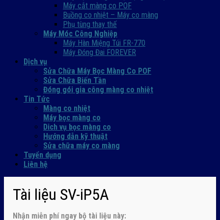
Máy cắt màng co POF
Buồng co nhiệt – Máy co màng
Phụ tùng thay thế
Máy Móc Công Nghiệp
Máy Hàn Miệng Túi FR-770
Máy Đóng Đai FOREVER
Dịch vụ
Sửa Chữa Máy Bọc Màng Co POF
Sửa Chữa Biến Tần
Đóng gói gia công màng co nhiệt
Tin Tức
Màng co nhiệt
Máy bọc màng co
Dich vụ bọc màng co
Hướng dẫn kỹ thuật
Sửa chữa máy co màng
Tuyển dụng
Liên hệ
Tài liệu SV-iP5A
Nhận
miễn phí ngay
bộ tài liệu này: