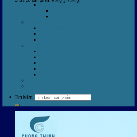
Chưa có sản phẩm trong giỏ hàng.
Máy Móc Công Nghiệp
Máy Hàn Miệng Túi FR-770
Máy Đóng Đai FOREVER
Dịch vụ
Sửa Chữa Máy Bọc Màng Co POF
Sửa Chữa Biến Tần
Đóng gói gia công màng co nhiệt
Tin Tức
Màng co nhiệt
Máy bọc màng co
Dich vụ bọc màng co
Hướng dẫn kỹ thuật
Sửa chữa máy co màng
Tuyển dụng
Liên hệ
Tìm kiếm: