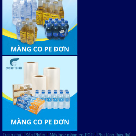
Trang chủ
/
Sản Phẩm
/
Máy bọc màng co POF
/
Phụ tùng thay thế