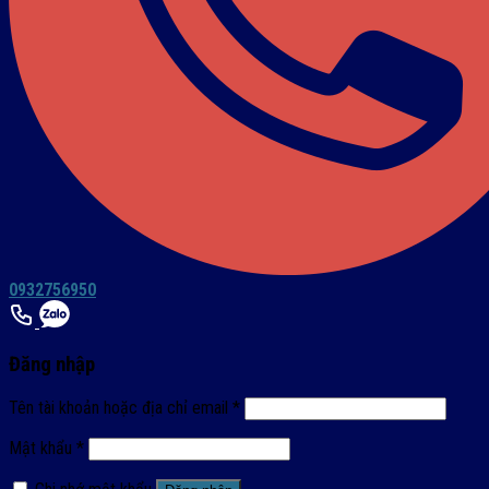
0932756950
Đăng nhập
Tên tài khoản hoặc địa chỉ email
*
Mật khẩu
*