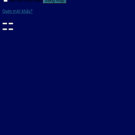
Ghi nhớ mật khẩu
Đăng nhập
Quên mật khẩu?