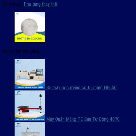
Danh mục:
Phụ tùng thay thế
Sản phẩm bán chạy
Bộ máy bọc màng co tự động HE650
Máy Quấn Màng PE Bán Tự Động 4070