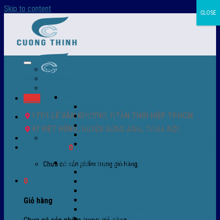
Skip to content
CLOSE
Trang chủ – Màng co POF
Giới thiệu
Sản Phẩm
Màng co nhiệt
Menu
Màng co POF nhập khẩu
177/1 LÊ VĂN KHƯƠNG, P.TÂN THỚI HIỆP TP.HCM
Màng co PVC
Màng quấn PALLET- màng PE- màng chit
47 VIỆT HÙNG, HUYỆN ĐÔNG ANH, TP.HÀ NỘI
Màng skinpack - skinfilm - hút sát da
0932 756 950
Màng co chống tụ sương - ( anti-fog shrink
Giỏ hàng /
0
₫
0
film )
Máy bọc màng co POF
Chưa có sản phẩm trong giỏ hàng.
Máy bọc màng co tự động
0
Máy bọc màng co bán tự động
Máy bọc màng co tự động tốc độ cao
Máy cắt màng co POF
Giỏ hàng
Buồng co nhiệt - Máy co màng
Phụ tùng thay thế