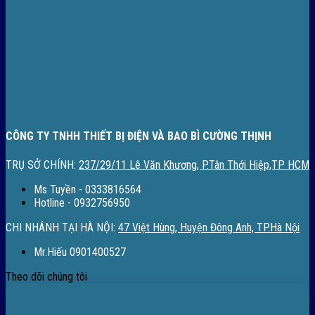
CÔNG TY TNHH THIẾT BỊ ĐIỆN VÀ BAO BÌ CƯỜNG THỊNH
TRỤ SỞ CHÍNH:
237/29/11 Lê Văn Khương, P.Tân Thới Hiệp,TP HCM
Ms Tuyền - 0333816564
Hotline - 0932756950
CHI NHÁNH TẠI HÀ NỘI:
47 Việt Hùng, Huyện Đông Anh, TP.Hà Nội
Mr.Hiếu 0901400527
Theo dõi chúng tôi