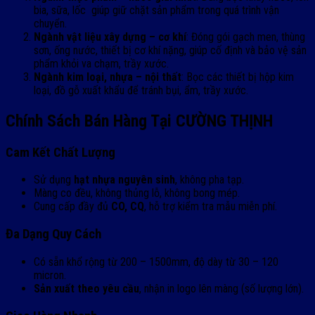
bia, sữa, lốc giúp giữ chặt sản phẩm trong quá trình vận
chuyển.
Ngành vật liệu xây dựng – cơ khí
:
Đóng gói gạch men, thùng
sơn, ống nước, thiết bị cơ khí nặng, giúp cố định và bảo vệ sản
phẩm khỏi va chạm, trầy xước.
Ngành kim loại, nhựa – nội thất
:
Bọc các thiết bị hộp kim
loại, đồ gỗ xuất khẩu để tránh bụi, ẩm, trầy xước.
Chính Sách Bán Hàng Tại CƯỜNG THỊNH
Cam Kết Chất Lượng
Sử dụng
hạt nhựa nguyên sinh
, không pha tạp.
Màng co đều, không thủng lỗ, không bong mép.
Cung cấp đầy đủ
CO, CQ
, hỗ trợ kiểm tra mẫu miễn phí.
Đa Dạng Quy Cách
Có sẵn khổ rộng từ 200 – 1500mm, độ dày từ 30 – 120
micron.
Sản xuất theo yêu cầu
, nhận in logo lên màng (số lượng lớn).