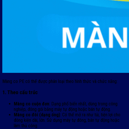
Màng co PE có thể được phân loại theo hình thức và chức năng:
1. Theo cấu trúc
Màng co cuộn đơn
: Dạng phổ biến nhất, dùng trong công
nghiệp, đóng gói bằng máy tự động hoặc bán tự động.
Màng co đôi (dạng ống)
: Có thể mở ra như túi, tiện lợi cho
đóng kiện dài, lớn. Sử dụng máy tự đông, bán tự động hoặc
làm thủ công.