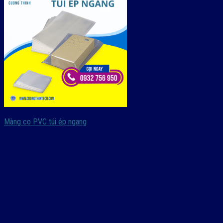
Màng co PVC túi ép ngang