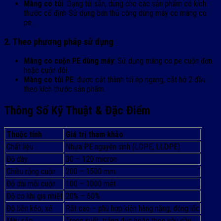
Màng co túi
: Dạng túi sẵn, dùng cho các sản phẩm có kích
thước cố định Sử dụng bán thủ công dùng máy co màng co
pe.
2. Theo phương pháp sử dụng
Màng co cuộn PE dùng máy
: Sử dụng màng co pe cuộn đơn
hoặc cuộn đôi
Màng co túi PE
: được cắt thành túi ép ngang, cắt hở 2 đầu
theo kích thước sản phẩm.
Thông Số Kỹ Thuật & Đặc Điểm
Thuộc tính
Giá trị tham khảo
Chất liệu
Nhựa PE nguyên sinh (LDPE, LLDPE)
Độ dày
30 – 120 micron
Chiều rộng cuộn
200 – 1500 mm
Độ dài mỗi cuộn
100 – 1000 mét
Độ co khi gia nhiệt
20% – 60%
Độ bền kéo, xé
Rất cao – phù hợp kiện hàng nặng, đóng lốc
Màu sắc
Trong suốt, trắng đục hoặc theo yêu cầu