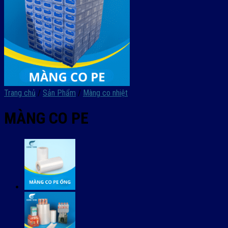
Trang chủ
/
Sản Phẩm
/
Màng co nhiệt
MÀNG CO PE