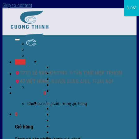
Skip to content
CLOSE
Trang chủ – Màng co POF
Giới thiệu
Sản Phẩm
Màng co nhiệt
Menu
Màng co POF nhập khẩu
177/1 LÊ VĂN KHƯƠNG, P.TÂN THỚI HIỆP TP.HCM
Màng co PVC
Màng quấn PALLET- màng PE- màng chit
47 VIỆT HÙNG, HUYỆN ĐÔNG ANH, TP.HÀ NỘI
Màng skinpack - skinfilm - hút sát da
0932 756 950
Màng co chống tụ sương - ( anti-fog shrink
Giỏ hàng /
0
₫
0
film )
Máy bọc màng co POF
Chưa có sản phẩm trong giỏ hàng.
Máy bọc màng co tự động
0
Máy bọc màng co bán tự động
Máy bọc màng co tự động tốc độ cao
Máy cắt màng co POF
Giỏ hàng
Buồng co nhiệt - Máy co màng
Phụ tùng thay thế