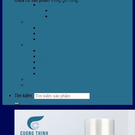
Chưa có sản phẩm trong giỏ hàng.
Máy Móc Công Nghiệp
Máy Hàn Miệng Túi FR-770
Máy Đóng Đai FOREVER
Dịch vụ
Sửa Chữa Máy Bọc Màng Co POF
Sửa Chữa Biến Tần
Đóng gói gia công màng co nhiệt
Tin Tức
Màng co nhiệt
Máy bọc màng co
Dich vụ bọc màng co
Hướng dẫn kỹ thuật
Sửa chữa máy co màng
Tuyển dụng
Liên hệ
Tìm kiếm: