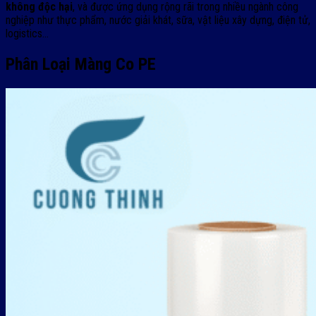
không độc hại
, và được ứng dụng rộng rãi trong nhiều ngành công
nghiệp như thực phẩm, nước giải khát, sữa, vật liệu xây dựng, điện tử,
logistics…
Phân Loại Màng Co PE