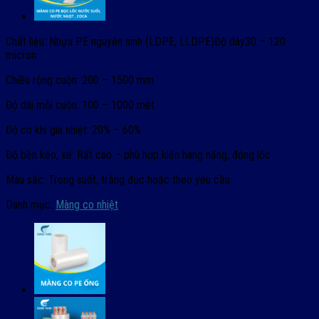
Chất liệu:
Nhựa PE nguyên sinh (LDPE, LLDPE)
Độ dày
30 – 120
micron
Chiều rộng cuộn:
200 – 1500 mm
Độ dài mỗi cuộn:
100 – 1000 mét
Độ co khi gia nhiệt:
20% – 60%
Độ bền kéo, xé:
Rất cao – phù hợp kiện hàng nặng, đóng lốc
Màu sắc:
Trong suốt, trắng đục hoặc theo yêu cầu
Danh mục:
Màng co nhiệt