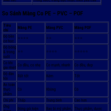
So Sánh Màng Co PE – PVC – POF
Tiêu
Màng PE
Màng PVC
Màng POF
chí
Độ bền
⭐⭐⭐⭐
⭐⭐
⭐⭐⭐
cơ học
Độ bóng
⭐⭐
⭐⭐⭐⭐
⭐⭐⭐⭐⭐
& trong
suốt
Co khi
Co đều, co nhẹ
Co mạnh, nhanh
Co đều, đẹp
gia nhiệt
Độ đàn
Rất tốt
Kém
Tốt
hồi
An toàn
thực
Có
Không
Có
phẩm
Chi phí
Thấp
Trung bình
Cao hơn
Ứng
Đóng gói kiện
Bao bì mỹ phẩm,
Thực phẩm, dược