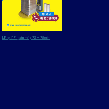
Màng PE quấn máy 23 – 25mic