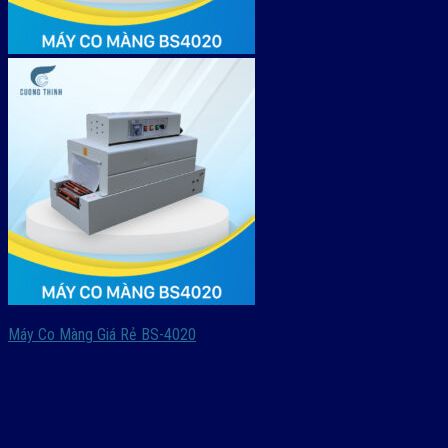
Máy Co Màng Giá Rẻ BS-4020