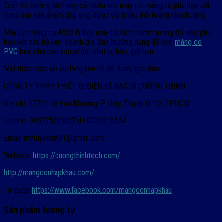
Trên thị trường hiện nay có nhiều loại máy rút màng co phù hợp với
từng loại sản phẩm đáp ứng được với nhiều đối tượng khách hàng
Máy rút màng co 4535 là loại máy có kích thước tương đối nhỏ phù
hợp với các hộ kinh doanh gia đình thường dùng để bọc
màng co
PVC
bọc cho các sản phẩm chai lọ, hộp, gói quà…
Mọi thắc mắc xin vui lòng liên hệ để được giải đáp
CÔNG TY TNHH THIẾT BỊ ĐIỆN VÀ BAO BÌ CƯỜNG THỊNH
Địa chỉ: 177/1 Lê Văn Khương, P. Hiệp Thành, Q. 12, TP.HCM
Hotline: 0932756950/Zalo:0333816564
Email: mytuyeniuh91@gmail.com
Website:
https://cuongthinhtech.com/
http://mangconhapkhau.com/
Fanpage:
https://www.facebook.com/mangconhapkhau
Sản phẩm tương tự