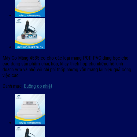
Máy Co Màng 4535 co cho các loại mang POF, PVC dùng bọc cho
các dạng sản phẩm chai, hộp, khay thích hợp cho những hộ kinh
doanh vừa và nhỏ với chi phí thấp nhưng vẫn mang lại hiệu quả công
việc cao
Danh mục:
Buồng co nhiệt