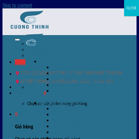
Skip to content
CLOSE
Trang chủ – Màng co POF
Giới thiệu
Sản Phẩm
Màng co nhiệt
Menu
Màng co POF nhập khẩu
177/1 LÊ VĂN KHƯƠNG, P.TÂN THỚI HIỆP TP.HCM
Màng co PVC
Màng quấn PALLET- màng PE- màng chit
47 VIỆT HÙNG, HUYỆN ĐÔNG ANH, TP.HÀ NỘI
Màng skinpack - skinfilm - hút sát da
0932 756 950
Màng co chống tụ sương - ( anti-fog shrink
Giỏ hàng /
0
₫
0
film )
Máy bọc màng co POF
Chưa có sản phẩm trong giỏ hàng.
Máy bọc màng co tự động
0
Máy bọc màng co bán tự động
Máy bọc màng co tự động tốc độ cao
Máy cắt màng co POF
Giỏ hàng
Buồng co nhiệt - Máy co màng
Phụ tùng thay thế