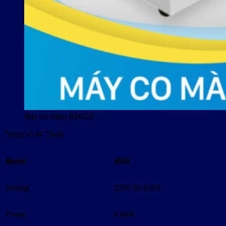
Máy co màng BS4535
Thông số Kỹ Thuật
Model
4535
Voltage
220V 50-60HZ
Power
9.4KW