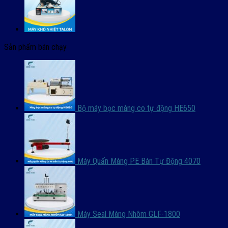
Sản phẩm bán chạy
Bộ máy bọc màng co tự động HE650
Máy Quấn Màng PE Bán Tự Động 4070
Máy Seal Màng Nhôm GLF-1800