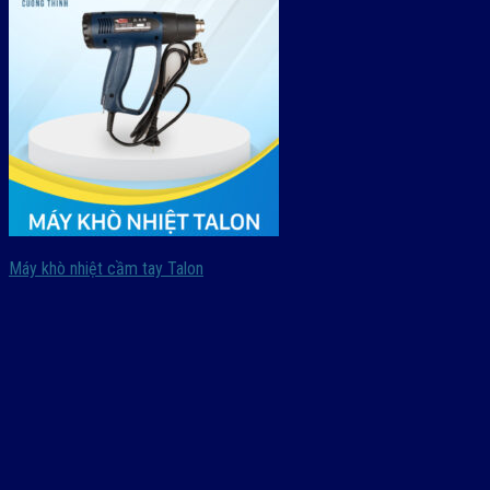
Máy khò nhiệt cầm tay Talon