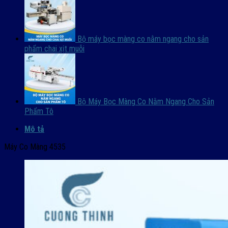
Bộ máy bọc màng co nằm ngang cho sản
phẩm chai xịt muỗi
Bộ Máy Bọc Màng Co Nằm Ngang Cho Sản
Phẩm Tô
Mô tả
Máy Co Màng 4535