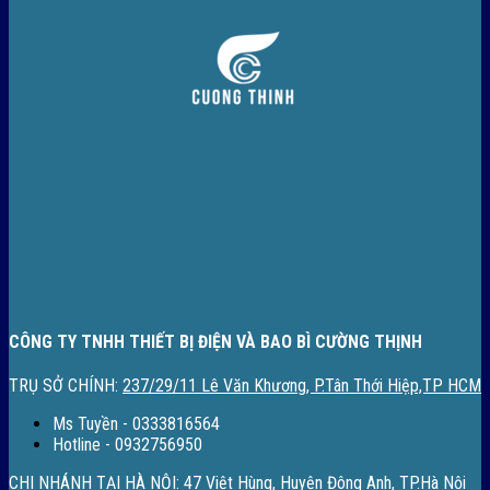
CÔNG TY TNHH THIẾT BỊ ĐIỆN VÀ BAO BÌ CƯỜNG THỊNH
TRỤ SỞ CHÍNH:
237/29/11 Lê Văn Khương, P.Tân Thới Hiệp,TP HCM
Ms Tuyền - 0333816564
Hotline - 0932756950
CHI NHÁNH TẠI HÀ NỘI:
47 Việt Hùng, Huyện Đông Anh, TP.Hà Nội