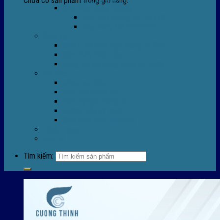
Chưa có sản phẩm trong giỏ hàng.
Máy Móc Công Nghiệp
Máy Hàn Miệng Túi FR-770
Máy Đóng Đai FOREVER
Dịch vụ
Sửa Chữa Máy Bọc Màng Co POF
Sửa Chữa Biến Tần
Đóng gói gia công màng co nhiệt
Tin Tức
Màng co nhiệt
Máy bọc màng co
Dich vụ bọc màng co
Hướng dẫn kỹ thuật
Sửa chữa máy co màng
Tuyển dụng
Liên hệ
Tìm kiếm: