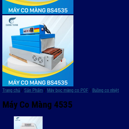
Trang chủ
/
Sản Phẩm
/
Máy bọc màng co POF
/
Buồng co nhiệt
Máy Co Màng 4535