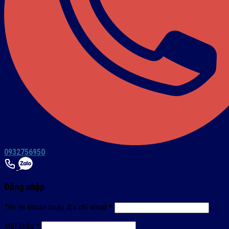
0932756950
Đăng nhập
Tên tài khoản hoặc địa chỉ email
*
Mật khẩu
*