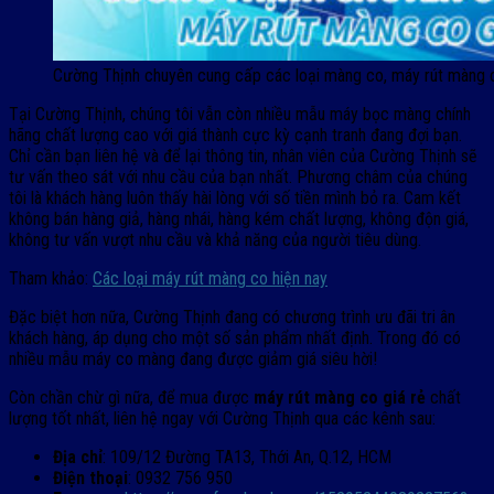
Cường Thịnh chuyên cung cấp các loại màng co, máy rút màng co
Tại Cường Thịnh, chúng tôi vẫn còn nhiều mẫu máy bọc màng chính
hãng chất lượng cao với giá thành cực kỳ cạnh tranh đang đợi bạn.
Chỉ cần bạn liên hệ và để lại thông tin, nhân viên của Cường Thịnh sẽ
tư vấn theo sát với nhu cầu của bạn nhất. Phương châm của chúng
tôi là khách hàng luôn thấy hài lòng với số tiền mình bỏ ra. Cam kết
không bán hàng giả, hàng nhái, hàng kém chất lượng, không độn giá,
không tư vấn vượt nhu cầu và khả năng của người tiêu dùng.
Tham khảo:
Các loại máy rút màng co hiện nay
Đặc biệt hơn nữa, Cường Thịnh đang có chương trình ưu đãi tri ân
khách hàng, áp dụng cho một số sản phẩm nhất định. Trong đó có
nhiều mẫu máy co màng đang được giảm giá siêu hời!
Còn chần chừ gì nữa, để mua được
máy rút màng co giá rẻ
chất
lượng tốt nhất, liên hệ ngay với Cường Thịnh qua các kênh sau:
Địa chỉ
: 109/12 Đường TA13, Thới An, Q.12, HCM
Điện thoại
: 0932 756 950