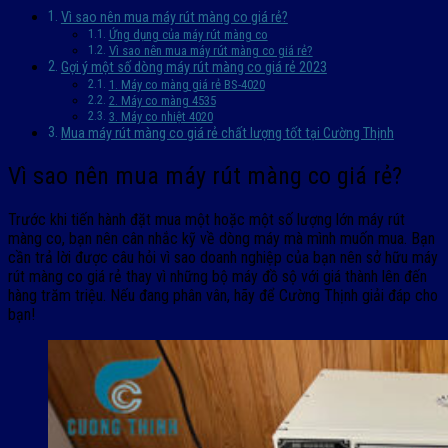
Vì sao nên mua máy rút màng co giá rẻ?
Ứng dụng của máy rút màng co
Vì sao nên mua máy rút màng co giá rẻ?
Gợi ý một số dòng máy rút màng co giá rẻ 2023
1. Máy co màng giá rẻ BS-4020
2. Máy co màng 4535
3. Máy co nhiệt 4020
Mua máy rút màng co giá rẻ chất lượng tốt tại Cường Thịnh
Vì sao nên mua máy rút màng co giá rẻ?
Trước khi tiến hành đặt mua một hoặc một số lượng lớn máy rút
màng co, bạn nên cân nhắc kỹ về dòng máy mà mình muốn mua. Bạn
cần trả lời được câu hỏi vì sao doanh nghiệp của bạn nên sở hữu máy
rút màng co giá rẻ thay vì những bộ máy đồ sộ với giá thành lên đến
hàng trăm triệu. Nếu đang phân vân, hãy để Cường Thịnh giải đáp cho
bạn!