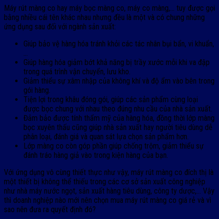
Máy rút màng co hay máy bọc màng co, máy co màng,… tuy được gọi
bằng nhiều cái tên khác nhau nhưng đều là một và có chung những
ứng dụng sau đối với ngành sản xuất:
Giúp bảo vệ hàng hóa tránh khỏi các tác nhân bụi bẩn, vi khuẩn,
…
Giúp hàng hóa giảm bớt khả năng bị trầy xước mỗi khi va đập
trong quá trình vận chuyển, lưu kho.
Giảm thiểu sự xâm nhập của không khí và độ ẩm vào bên trong
gói hàng.
Tiện lợi trong khâu đóng gói, giúp các sản phẩm cùng loại
được bọc chung với nhau theo đúng nhu cầu của nhà sản xuất.
Đảm bảo được tính thẩm mỹ của hàng hóa, đồng thời lớp màng
bọc xuyên thấu cũng giúp nhà sản xuất hay người tiêu dùng dễ
phân loại, đánh giá và quan sát lựa chọn sản phẩm hơn.
Lớp màng co còn góp phần giúp chống trộm, giảm thiểu sự
đánh tráo hàng giả vào trong kiện hàng của bạn.
Với ứng dụng vô cùng thiết thực như vậy, máy rút màng co đích thị là
một thiết bị không thể thiếu trong các cơ sở sản xuất công nghiệp
như nhà máy nước ngọt, sản xuất hàng tiêu dùng, công ty dược,… Vậy
thì doanh nghiệp nào mới nên chọn mua máy rút màng co giá rẻ và vì
sao nên đưa ra quyết định đó?