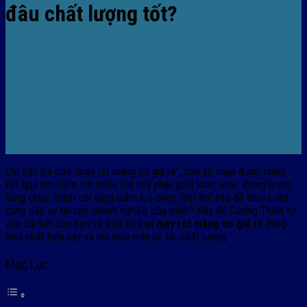
đâu chất lượng tốt?
Chỉ cần tra cứu “máy rút màng co giá rẻ”, bạn sẽ nhận được nhiều
kết quả tìm kiếm với nhiều tên nhà phân phối khác nhau. Đứng trước
hàng chục, thậm chí hàng trăm lựa chọn, làm thế nào để tìm ra nhà
cung cấp uy tín cho doanh nghiệp của mình? Hãy để Cường Thịnh tư
vấn chi tiết cho bạn về một số loại
máy rút màng co giá rẻ
đáng
mua nhất hiện nay và nơi mua máy uy tín, chất lượng.
Mục Lục