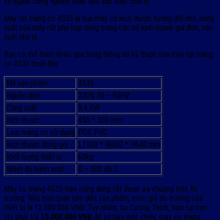
số ngành công nghiệp khác như sản xuất chai lọ.
Máy rút màng co 4535 là loại máy có kích thước tương đối nhỏ, năng
suất của máy rất phù hợp dùng trong các hộ kinh doanh gia đình, sản
xuất nhỏ lẻ.
Bạn có thể tham khảo qua bảng thông số kỹ thuật của máy rút màng
co 4535 dưới đây:
Mã sản phẩm
4535
Nguồn điện
220V, 50 – 60HZ
Công suất
9,4 KW
Kích thước
450 * 350 mm
Loại màng co sử dụng
POF, PVC
Kích thước đóng gói
L1100 * W600 * H640 mm
Khối lượng thiết bị
60kg
Nhiệt độ kiểm soát
0 – 300 độ C
Máy co màng 4535 hiện cũng đang rất được ưa chuộng trên thị
trường. Nếu bạn quan tâm đến sản phẩm, mức giá thị trường của
thiết bị là 12.500.000 VNĐ. Tuy nhiên, tại Cường Thịnh, hiện tại bạn
chỉ phải trả
10.000.000 VNĐ
để sở hữu một chiếc máy co màng