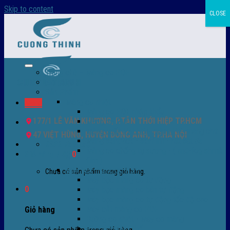
Skip to content
CLOSE
Trang chủ – Màng co POF
Giới thiệu
Sản Phẩm
Màng co nhiệt
Menu
Màng co POF nhập khẩu
177/1 LÊ VĂN KHƯƠNG, P.TÂN THỚI HIỆP TP.HCM
Màng co PVC
Màng quấn PALLET- màng PE- màng chit
47 VIỆT HÙNG, HUYỆN ĐÔNG ANH, TP.HÀ NỘI
Màng skinpack - skinfilm - hút sát da
0932 756 950
Màng co chống tụ sương - ( anti-fog shrink
Giỏ hàng /
0
₫
0
film )
Máy bọc màng co POF
Chưa có sản phẩm trong giỏ hàng.
Máy bọc màng co tự động
0
Máy bọc màng co bán tự động
Máy bọc màng co tự động tốc độ cao
Máy cắt màng co POF
Giỏ hàng
Buồng co nhiệt - Máy co màng
Phụ tùng thay thế