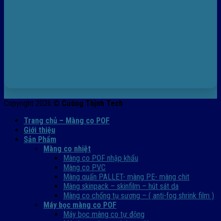
Copyright 2026 ©
Cường Thịnh Tech
Trang chủ – Màng co POF
Giới thiệu
Sản Phẩm
Màng co nhiệt
Màng co POF nhập khẩu
Màng co PVC
Màng quấn PALLET- màng PE- màng chit
Màng skinpack – skinfilm – hút sát da
Màng co chống tụ sương – ( anti-fog shrink film )
Máy bọc màng co POF
Máy bọc màng co tự động