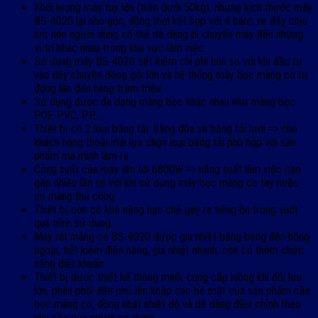
Khối lượng máy tuy lớn (trên dưới 50kg), nhưng kích thước máy
BS-4020 lại nhỏ gọn, đồng thời kết hợp với 4 bánh xe đẩy chịu
lực nên người dùng có thể dễ dàng di chuyển máy đến những
vị trí khác nhau trong khu vực làm việc.
Sử dụng máy BS-4020 tiết kiệm chi phí hơn so với khi đầu tư
vào dây chuyền đóng gói lớn và hệ thống máy bọc màng co tự
động lên đến hàng trăm triệu.
Sử dụng được đa dạng màng bọc khác nhau như màng bọc
POF, PVC, PP,…
Thiết bị có 2 loại băng tải: băng đũa và băng tải lưới => cho
khách hàng thoải mái lựa chọn loại băng tải phù hợp với sản
phẩm mà mình làm ra.
Công suất của máy lên tới 6800W => năng suất làm việc cao
gấp nhiều lần so với khi sử dụng máy bọc màng co tay hoặc
co màng thủ công.
Thiết bị còn có khả năng hạn chế gây ra tiếng ồn trong suốt
quá trình sử dụng.
Máy rút màng co BS-4020 được gia nhiệt bằng bóng đèn hồng
ngoại, tiết kiệm điện năng, gia nhiệt nhanh, còn có thêm chức
năng diệt khuẩn.
Thiết bị được thiết kế thông minh, cung cấp luồng khí đối lưu
lớn, phân phối đều phủ lên khắp các bề mặt của sản phẩm cần
bọc màng co, đồng nhất nhiệt độ và dễ dàng điều chỉnh theo
nhu cầu của người sử dụng.