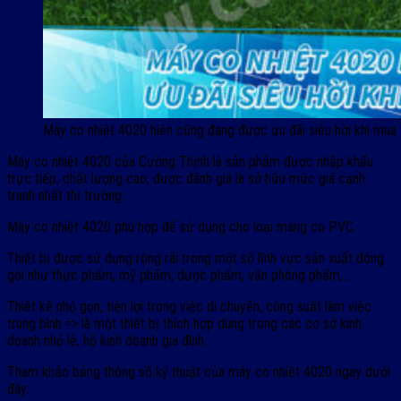
Máy co nhiệt 4020 hiện cũng đang được ưu đãi siêu hời khi mua
Máy co nhiệt 4020 của Cường Thịnh là sản phẩm được nhập khẩu
trực tiếp, chất lượng cao, được đánh giá là sở hữu mức giá cạnh
tranh nhất thị trường.
Máy co nhiệt 4020 phù hợp để sử dụng cho loại màng co PVC.
Thiết bị được sử dụng rộng rãi trong một số lĩnh vực sản xuất đóng
gói như thực phẩm, mỹ phẩm, dược phẩm, văn phòng phẩm,…
Thiết kế nhỏ gọn, tiện lợi trong việc di chuyển, công suất làm việc
trung bình => là một thiết bị thích hợp dùng trong các cơ sở kinh
doanh nhỏ lẻ, hộ kinh doanh gia đình.
Tham khảo bảng thông số kỹ thuật của máy co nhiệt 4020 ngay dưới
đây: