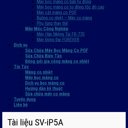
Máy bọc màng co bán tự động
Máy bọc màng co tự động tốc độ cao
Máy cắt màng co POF
Buồng co nhiệt – Máy co màng
Phụ tùng thay thế
Máy Móc Công Nghiệp
Máy Hàn Miệng Túi FR-770
Máy Đóng Đai FOREVER
Dịch vụ
Sửa Chữa Máy Bọc Màng Co POF
Sửa Chữa Biến Tần
Đóng gói gia công màng co nhiệt
Tin Tức
Màng co nhiệt
Máy bọc màng co
Dich vụ bọc màng co
Hướng dẫn kỹ thuật
Sửa chữa máy co màng
Tuyển dụng
Liên hệ
Tài liệu SV-iP5A