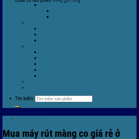
Chưa có sản phẩm trong giỏ hàng.
Máy Móc Công Nghiệp
Máy Hàn Miệng Túi FR-770
Máy Đóng Đai FOREVER
Dịch vụ
Sửa Chữa Máy Bọc Màng Co POF
Sửa Chữa Biến Tần
Đóng gói gia công màng co nhiệt
Tin Tức
Màng co nhiệt
Máy bọc màng co
Dich vụ bọc màng co
Hướng dẫn kỹ thuật
Sửa chữa máy co màng
Tuyển dụng
Liên hệ
Tìm kiếm:
Tin tức
,
TIn tức máy bọc màng co
Mua máy rút màng co giá rẻ ở