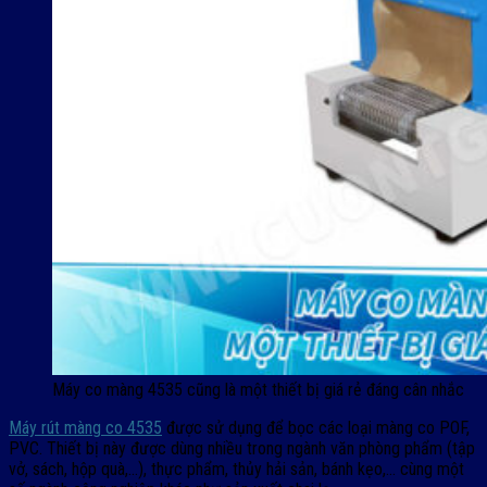
Máy co màng 4535 cũng là một thiết bị giá rẻ đáng cân nhắc
Máy rút màng co 4535
được sử dụng để bọc các loại màng co POF,
PVC. Thiết bị này được dùng nhiều trong ngành văn phòng phẩm (tập
vở, sách, hộp quà,…), thực phẩm, thủy hải sản, bánh kẹo,… cùng một