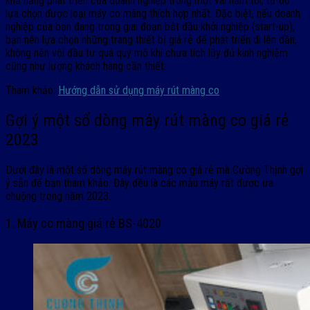
khả năng phát triển của doanh nghiệp trong một vài năm tới, từ đó
lựa chọn được loại máy co màng thích hợp nhất. Đặc biệt, nếu doanh
nghiệp của bạn đang trong giai đoạn bắt đầu khởi nghiệp (start-up),
bạn nên lựa chọn những trang thiết bị giá rẻ để phát triển đi lên dần,
không nên vội đầu tư quá quy mô khi chưa tích lũy đủ kinh nghiệm
cũng như lượng khách hàng cần thiết.
Tham khảo:
Hướng dẫn sử dụng máy rút màng co
Gợi ý một số dòng máy rút màng co giá rẻ
2023
Dưới đây là một số dòng máy rút màng co giá rẻ mà Cường Thịnh gợi
ý sẵn để bạn tham khảo. Đây đều là các mẫu máy rất được ưa
chuộng trong năm 2023.
1. Máy co màng giá rẻ BS-4020