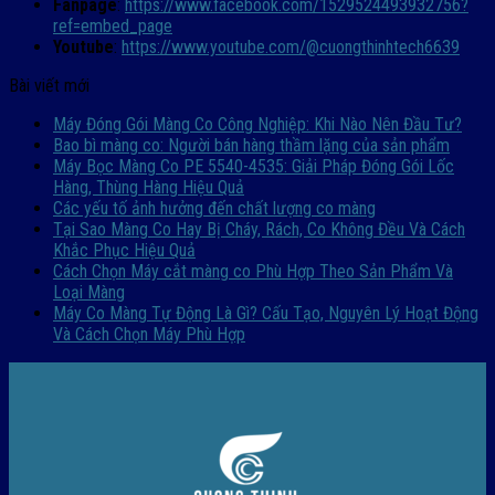
Fanpage
:
https://www.facebook.com/1529524493932756?
ref=embed_page
Youtube
:
https://www.youtube.com/@cuongthinhtech6639
Bài viết mới
Máy Đóng Gói Màng Co Công Nghiệp: Khi Nào Nên Đầu Tư?
Bao bì màng co: Người bán hàng thầm lặng của sản phẩm
Máy Bọc Màng Co PE 5540-4535: Giải Pháp Đóng Gói Lốc
Hàng, Thùng Hàng Hiệu Quả
Các yếu tố ảnh hưởng đến chất lượng co màng
Tại Sao Màng Co Hay Bị Cháy, Rách, Co Không Đều Và Cách
Khắc Phục Hiệu Quả
Cách Chọn Máy cắt màng co Phù Hợp Theo Sản Phẩm Và
Loại Màng
Máy Co Màng Tự Động Là Gì? Cấu Tạo, Nguyên Lý Hoạt Động
Và Cách Chọn Máy Phù Hợp