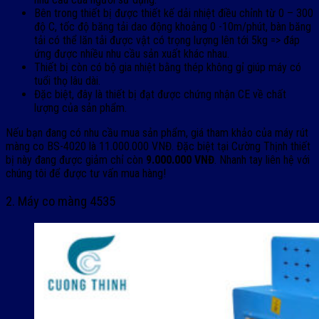
Bên trong thiết bị được thiết kế dải nhiệt điều chỉnh từ 0 – 300
độ C, tốc độ băng tải dao động khoảng 0 -10m/phút, bàn băng
tải có thể lăn tải được vật có trọng lượng lên tới 5kg => đáp
ứng được nhiều nhu cầu sản xuất khác nhau.
Thiết bị còn có bộ gia nhiệt bằng thép không gỉ giúp máy có
tuổi thọ lâu dài.
Đặc biệt, đây là thiết bị đạt được chứng nhận CE về chất
lượng của sản phẩm.
Nếu bạn đang có nhu cầu mua sản phẩm, giá tham khảo của máy rút
màng co BS-4020 là 11.000.000 VNĐ. Đặc biệt tại Cường Thịnh thiết
bị này đang được giảm chỉ còn
9.000.000 VNĐ
. Nhanh tay liên hệ với
chúng tôi để được tư vấn mua hàng!
2. Máy co màng 4535