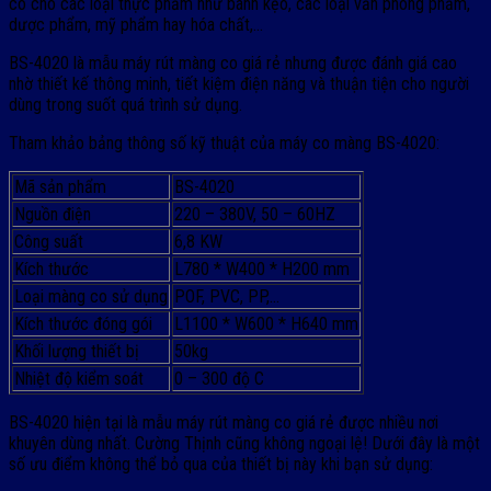
co cho các loại thực phẩm như bánh kẹo, các loại văn phòng phẩm,
dược phẩm, mỹ phẩm hay hóa chất,…
BS-4020 là mẫu máy rút màng co giá rẻ nhưng được đánh giá cao
nhờ thiết kế thông minh, tiết kiệm điện năng và thuận tiện cho người
dùng trong suốt quá trình sử dụng.
Tham khảo bảng thông số kỹ thuật của máy co màng BS-4020:
Mã sản phẩm
BS-4020
Nguồn điện
220 – 380V, 50 – 60HZ
Công suất
6,8 KW
Kích thước
L780 * W400 * H200 mm
Loại màng co sử dụng
POF, PVC, PP,…
Kích thước đóng gói
L1100 * W600 * H640 mm
Khối lượng thiết bị
50kg
Nhiệt độ kiểm soát
0 – 300 độ C
BS-4020 hiện tại là mẫu máy rút màng co giá rẻ được nhiều nơi
khuyên dùng nhất. Cường Thịnh cũng không ngoại lệ! Dưới đây là một
số ưu điểm không thể bỏ qua của thiết bị này khi bạn sử dụng: