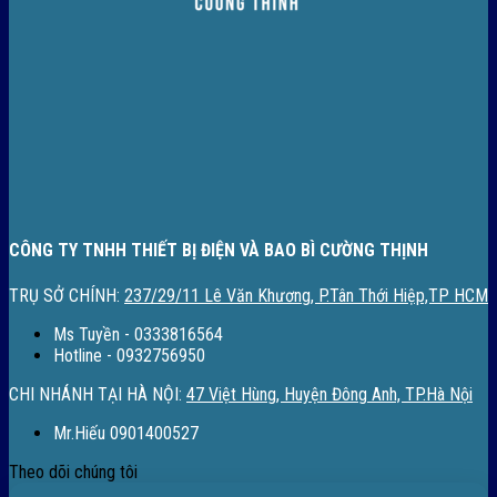
CÔNG TY TNHH THIẾT BỊ ĐIỆN VÀ BAO BÌ CƯỜNG THỊNH
TRỤ SỞ CHÍNH:
237/29/11 Lê Văn Khương, P.Tân Thới Hiệp,TP HCM
Ms Tuyền - 0333816564
Hotline - 0932756950
CHI NHÁNH TẠI HÀ NỘI:
47 Việt Hùng, Huyện Đông Anh, TP.Hà Nội
Mr.Hiếu 0901400527
Theo dõi chúng tôi