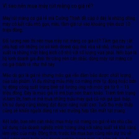
Vì sao nên mua máy rút màng co giá rẻ?
Máy rút màng co giá rẻ mà Cường Thịnh đề cập ở đây là những dòng
máy có kết cấu nhỏ gọn, mini, tầm giá rơi vào khoảng trên dưới 10
triệu đồng.
Đối tượng nào thì nên mua máy rút màng co giá rẻ? Tầm giá này rất
phù hợp với những cơ sở kinh doanh quy mô vừa và nhỏ, chuyên sản
xuất ra những mặt hàng kích cỡ nhỏ với số lượng vừa phải. Nếu bạn là
hộ kinh doanh gia đình thì càng nên cân nhắc dòng máy rút màng co
có giá thành rẻ như thế này.
Mặc dù gọi là giá rẻ nhưng mức giá vẫn đảm bảo được chất lượng
của sản phẩm. Ví dụ những mẫu máy co màng mini tự động hoặc bán
tự động công suất trung bình sẽ tương ứng với mức giá từ 9 – 15
triệu đồng. Đây là mức giá rẻ mà bạn nên tham khảo. Tránh tình trạng
vì ham lời, ham rẻ mà mua những mẫu máy quá cũ với giá quá thấp,
khi sử dụng cũng không đạt được năng suất cao. Tuổi thọ máy thấp
cũng sẽ khiến người dùng rơi vào trường hợp tiền mất tật mang.
Kết luận, bạn nên cân nhắc mua máy rút màng co giá rẻ khi nhu cầu
sử dụng của doanh nghiệp mình tương ứng với năng suất và khả năng
làm việc của máy. Đồng thời, trước khi mua bạn cũng nên dự trù về