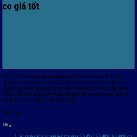
co giá tốt
Có rất nhiều loại
máy bọc màng co
khác nhau trên thị trường.
Trong đó thì ba model BS 4535, BS 4020, BS 4020 có chân cao
đang được ưa chuộng sử dụng. Mỗi loại đều có những đặc điểm
riêng. Nếu bạn đang băn khoăn không biết lựa chọn loại nào hãy
cùng tham khảo bài so sánh dưới đây.
Mục Lục
So sánh các loại máy bọc màng co BS 4535, BS 4020, BS 4020 có