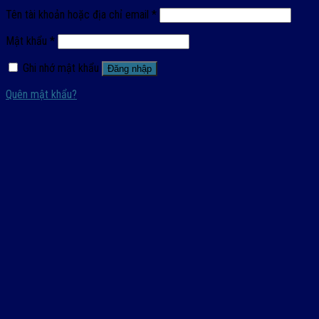
Tên tài khoản hoặc địa chỉ email
*
Mật khẩu
*
Ghi nhớ mật khẩu
Đăng nhập
Quên mật khẩu?