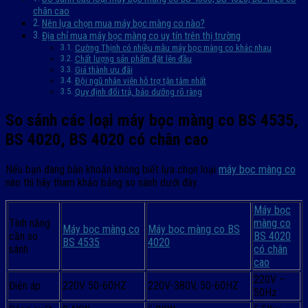
chân cao
Nên lựa chọn mua máy bọc màng co nào?
Địa chỉ mua máy bọc màng co uy tín trên thị trường
Cường Thịnh có nhiều mẫu máy bọc màng co khác nhau
Chất lượng sản phẩm đặt lên đầu
Giá thành ưu đãi
Đội ngũ nhân viên hỗ trợ tận tâm nhất
Quy định đổi trả, bảo dưỡng rõ ràng
So sánh các loại máy bọc màng co BS 4535,
BS 4020, BS 4020 có chân cao
Nếu bạn đang băn khoăn không biết lựa chọn loại
máy bọc màng co
nào thì hãy tham khảo bảng so sánh dưới đây.
Máy bọc
Tính năng
màng co
Máy bọc màng co
Máy bọc màng co BS
cần so
BS 4020
BS 4535
4020
sánh
có chân
cao
220V –
Điện áp
220V 50-60HZ
220V-380V, 50-60HZ
50Hz