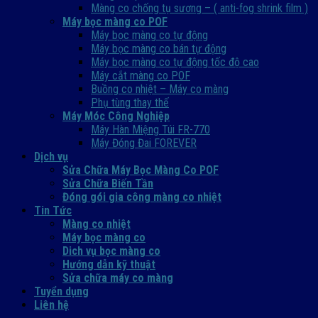
Màng co chống tụ sương – ( anti-fog shrink film )
Máy bọc màng co POF
Máy bọc màng co tự động
Máy bọc màng co bán tự động
Máy bọc màng co tự động tốc độ cao
Máy cắt màng co POF
Buồng co nhiệt – Máy co màng
Phụ tùng thay thế
Máy Móc Công Nghiệp
Máy Hàn Miệng Túi FR-770
Máy Đóng Đai FOREVER
Dịch vụ
Sửa Chữa Máy Bọc Màng Co POF
Sửa Chữa Biến Tần
Đóng gói gia công màng co nhiệt
Tin Tức
Màng co nhiệt
Máy bọc màng co
Dich vụ bọc màng co
Hướng dẫn kỹ thuật
Sửa chữa máy co màng
Tuyển dụng
Liên hệ