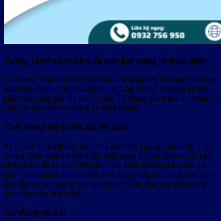
Cường Thịnh có nhiều mẫu máy bọc màng co khác nhau
Tại Cường Thịnh phân phối rất nhiều các mẫu máy bọc màng co khác
nhau đáp ứng mọi nhu cầu của người dùng. Dù bạn mua bất cứ sản
phẩm nào cũng đều tìm thấy tại đây. Từ những loại máy bọc màng co
cầm tay đến máy bọc màng co công nghiệp.
Chất lượng sản phẩm đặt lên đầu
Để có thể trở thành một điểm đến yêu thích của các khách hàng thì
Cường Thịnh luôn chú trọng đến chất lượng của sản phẩm. Các sản
phẩm trước khi ra thị trường đều được kiểm nghiệm một cách gắt
gao. Thêm vào đó, một số máy móc được nhập khẩu tại đơn vị đảm
bảo đầy đủ các giấy tờ chứng nhận cần thiết đảm bảo chất lượng
sản phẩm luôn là tốt nhất.
Giá thành ưu đãi