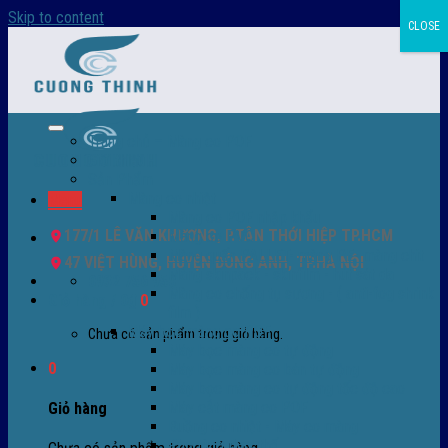
Skip to content
CLOSE
Trang chủ – Màng co POF
Giới thiệu
Sản Phẩm
Màng co nhiệt
Menu
Màng co POF nhập khẩu
177/1 LÊ VĂN KHƯƠNG, P.TÂN THỚI HIỆP TP.HCM
Màng co PVC
Màng quấn PALLET- màng PE- màng chit
47 VIỆT HÙNG, HUYỆN ĐÔNG ANH, TP.HÀ NỘI
Màng skinpack - skinfilm - hút sát da
0932 756 950
Màng co chống tụ sương - ( anti-fog shrink
Giỏ hàng /
0
₫
0
film )
Máy bọc màng co POF
Chưa có sản phẩm trong giỏ hàng.
Máy bọc màng co tự động
0
Máy bọc màng co bán tự động
Máy bọc màng co tự động tốc độ cao
Máy cắt màng co POF
Giỏ hàng
Buồng co nhiệt - Máy co màng
Phụ tùng thay thế