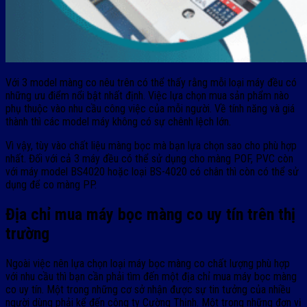
Với 3 model màng co nêu trên có thể thấy rằng mỗi loại máy đều có
những ưu điểm nổi bật nhất định. Việc lựa chọn mua sản phẩm nào
phụ thuộc vào nhu cầu công việc của mỗi người. Về tính năng và giá
thành thì các model máy không có sự chênh lệch lớn.
Vì vậy, tùy vào chất liệu màng bọc mà bạn lựa chọn sao cho phù hợp
nhất. Đối với cả 3 máy đều có thể sử dụng cho màng POF, PVC còn
với máy model BS4020 hoặc loại BS-4020 có chân thì còn có thể sử
dụng để co màng PP.
Địa chỉ mua máy bọc màng co uy tín trên thị
trường
Ngoài việc nên lựa chọn loại máy bọc màng co chất lượng phù hợp
với nhu cầu thì bạn cần phải tìm đến một địa chỉ mua máy bọc màng
co uy tín. Một trong những cơ sở nhận được sự tin tưởng của nhiều
người dùng phải kể đến công ty Cường Thịnh. Một trong những đơn vị