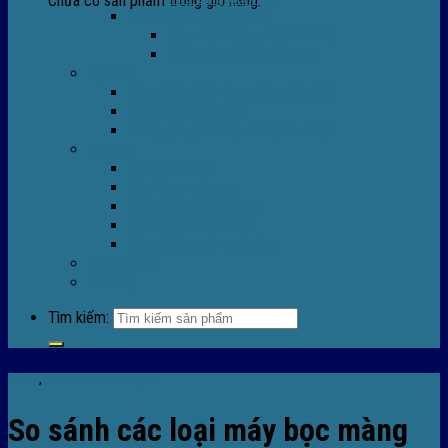
Chưa có sản phẩm trong giỏ hàng.
Máy Móc Công Nghiệp
Máy Hàn Miệng Túi FR-770
Máy Đóng Đai FOREVER
Dịch vụ
Sửa Chữa Máy Bọc Màng Co POF
Sửa Chữa Biến Tần
Đóng gói gia công màng co nhiệt
Tin Tức
Màng co nhiệt
Máy bọc màng co
Dich vụ bọc màng co
Hướng dẫn kỹ thuật
Sửa chữa máy co màng
Tuyển dụng
Liên hệ
Tìm kiếm:
Tin tức
,
TIn tức máy bọc màng co
So sánh các loại máy bọc màng