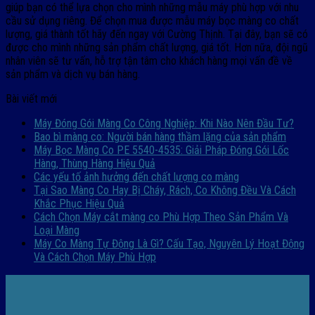
giúp bạn có thể lựa chọn cho mình những mẫu máy phù hợp với nhu
cầu sử dụng riêng. Để chọn mua được mẫu máy bọc màng co chất
lượng, giá thành tốt hãy đến ngay với Cường Thịnh. Tại đây, bạn sẽ có
được cho mình những sản phẩm chất lượng, giá tốt. Hơn nữa, đội ngũ
nhân viên sẽ tư vấn, hỗ trợ tận tâm cho khách hàng mọi vấn đề về
sản phẩm và dịch vụ bán hàng.
Bài viết mới
Máy Đóng Gói Màng Co Công Nghiệp: Khi Nào Nên Đầu Tư?
Bao bì màng co: Người bán hàng thầm lặng của sản phẩm
Máy Bọc Màng Co PE 5540-4535: Giải Pháp Đóng Gói Lốc
Hàng, Thùng Hàng Hiệu Quả
Các yếu tố ảnh hưởng đến chất lượng co màng
Tại Sao Màng Co Hay Bị Cháy, Rách, Co Không Đều Và Cách
Khắc Phục Hiệu Quả
Cách Chọn Máy cắt màng co Phù Hợp Theo Sản Phẩm Và
Loại Màng
Máy Co Màng Tự Động Là Gì? Cấu Tạo, Nguyên Lý Hoạt Động
Và Cách Chọn Máy Phù Hợp