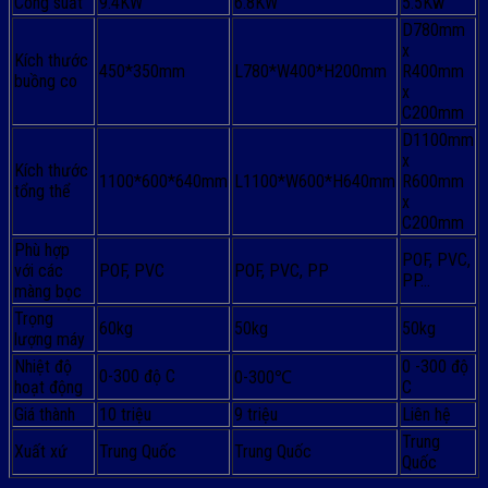
Công suất
9.4KW
6.8KW
5.5Kw
D780mm
x
Kích thước
450*350mm
L780*W400*H200mm
R400mm
buồng co
x
C200mm
D1100mm
x
Kích thước
1100*600*640mm
L1100*W600*H640mm
R600mm
tổng thể
x
C200mm
Phù hợp
POF, PVC,
với các
POF, PVC
POF, PVC, PP
PP…
màng bọc
Trọng
60kg
50kg
50kg
lượng máy
Nhiệt độ
0 -300 độ
0-300 độ C
0-300℃
hoạt động
C
Giá thành
10 triệu
9 triệu
Liên hệ
Trung
Xuất xứ
Trung Quốc
Trung Quốc
Quốc