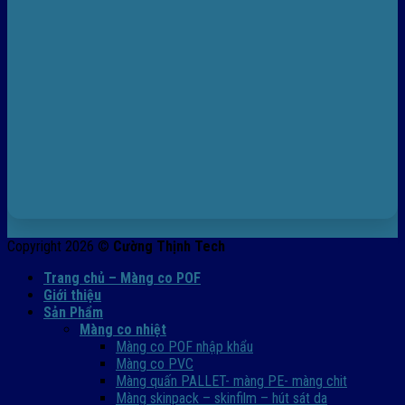
Copyright 2026 ©
Cường Thịnh Tech
Trang chủ – Màng co POF
Giới thiệu
Sản Phẩm
Màng co nhiệt
Màng co POF nhập khẩu
Màng co PVC
Màng quấn PALLET- màng PE- màng chit
Màng skinpack – skinfilm – hút sát da