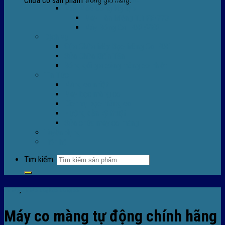
Chưa có sản phẩm trong giỏ hàng.
Máy Móc Công Nghiệp
Máy Hàn Miệng Túi FR-770
Máy Đóng Đai FOREVER
Dịch vụ
Sửa Chữa Máy Bọc Màng Co POF
Sửa Chữa Biến Tần
Đóng gói gia công màng co nhiệt
Tin Tức
Màng co nhiệt
Máy bọc màng co
Dich vụ bọc màng co
Hướng dẫn kỹ thuật
Sửa chữa máy co màng
Tuyển dụng
Liên hệ
Tìm kiếm:
Tin tức
,
TIn tức máy bọc màng co
Máy co màng tự động chính hãng