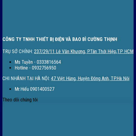
CÔNG TY TNHH THIẾT BỊ ĐIỆN VÀ BAO BÌ CƯỜNG THỊNH
TRỤ SỞ CHÍNH:
237/29/11 Lê Văn Khương, P.Tân Thới Hiệp,TP HCM
Ms Tuyền - 0333816564
Hotline - 0932756950
CHI NHÁNH TẠI HÀ NỘI:
47 Việt Hùng, Huyện Đông Anh, TP.Hà Nội
Mr.Hiếu 0901400527
Theo dõi chúng tôi