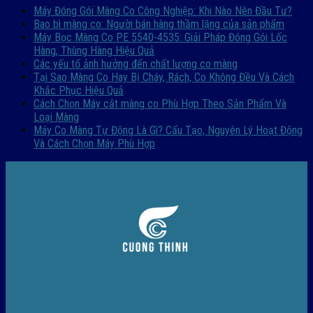
Máy Đóng Gói Màng Co Công Nghiệp: Khi Nào Nên Đầu Tư?
Bao bì màng co: Người bán hàng thầm lặng của sản phẩm
Máy Bọc Màng Co PE 5540-4535: Giải Pháp Đóng Gói Lốc
Hàng, Thùng Hàng Hiệu Quả
Các yếu tố ảnh hưởng đến chất lượng co màng
Tại Sao Màng Co Hay Bị Cháy, Rách, Co Không Đều Và Cách
Khắc Phục Hiệu Quả
Cách Chọn Máy cắt màng co Phù Hợp Theo Sản Phẩm Và
Loại Màng
Máy Co Màng Tự Động Là Gì? Cấu Tạo, Nguyên Lý Hoạt Động
Và Cách Chọn Máy Phù Hợp