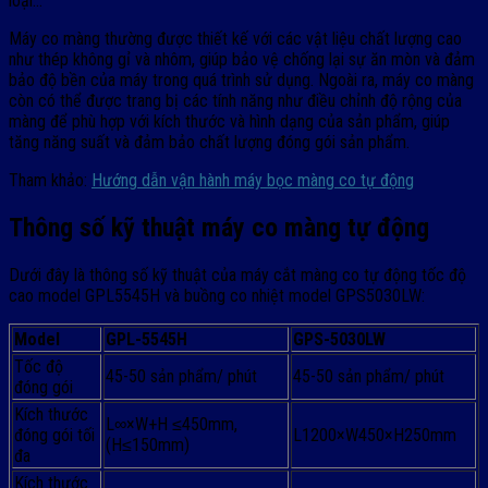
loại…
Máy co màng thường được thiết kế với các vật liệu chất lượng cao
như thép không gỉ và nhôm, giúp bảo vệ chống lại sự ăn mòn và đảm
bảo độ bền của máy trong quá trình sử dụng. Ngoài ra, máy co màng
còn có thể được trang bị các tính năng như điều chỉnh độ rộng của
màng để phù hợp với kích thước và hình dạng của sản phẩm, giúp
tăng năng suất và đảm bảo chất lượng đóng gói sản phẩm.
Tham khảo:
Hướng dẫn vận hành máy bọc màng co tự động
Thông số kỹ thuật máy co màng tự động
Dưới đây là thông số kỹ thuật của máy cắt màng co tự động tốc độ
cao model GPL5545H và buồng co nhiệt model GPS5030LW:
Model
GPL-5545H
GPS-5030LW
Tốc độ
45-50 sản phẩm/ phút
45-50 sản phẩm/ phút
đóng gói
Kích thước
L∞×W+H ≤450mm,
đóng gói tối
L1200×W450×H250mm
(H≤150mm)
đa
Kích thước