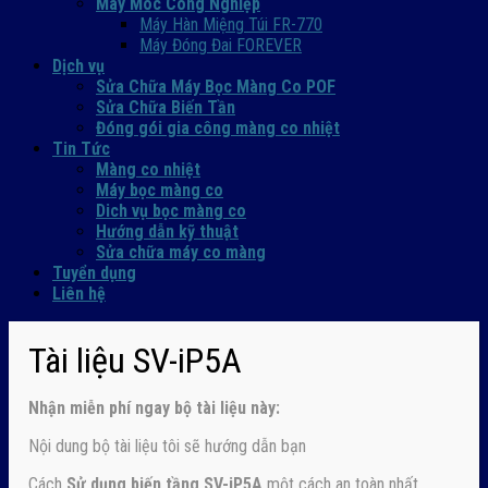
Máy Móc Công Nghiệp
Máy Hàn Miệng Túi FR-770
Máy Đóng Đai FOREVER
Dịch vụ
Sửa Chữa Máy Bọc Màng Co POF
Sửa Chữa Biến Tần
Đóng gói gia công màng co nhiệt
Tin Tức
Màng co nhiệt
Máy bọc màng co
Dich vụ bọc màng co
Hướng dẫn kỹ thuật
Sửa chữa máy co màng
Tuyển dụng
Liên hệ
Tài liệu SV-iP5A
Nhận
miễn phí ngay
bộ tài liệu này:
Nội dung bộ tài liệu tôi sẽ hướng dẫn bạn
Cách
Sử dụng biến tầng SV-iP5A
một cách an toàn nhất