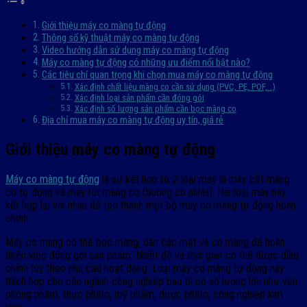
Giới thiệu máy co màng tự động
Thông số kỹ thuật máy co màng tự động
Video hướng dẫn sử dụng máy co màng tự động
Máy co màng tự động có những ưu điểm nổi bật nào?
Các tiêu chí quan trọng khi chọn mua máy co màng tự động
Xác định chất liệu màng co cần sử dụng (PVC, PE, POF,…)
Xác định loại sản phẩm cần đóng gói
Xác định số lượng sản phẩm cần bọc màng co
Địa chỉ mua máy co màng tự động uy tín, giá rẻ
Giới thiệu máy co màng tự động
Máy co màng tự động
là sự kết hợp từ 2 loại máy là máy cắt màng
co tự động và máy rút màng co (buồng co nhiệt). Hai loại máy này
kết hợp lại với nhau để tạo thành một bộ máy co màng tự động hoàn
chỉnh.
Máy co màng có thể bọc màng, dán các mặt và co màng để hoàn
thiện việc đóng gói sản phẩm. Nhiệt độ và thời gian có thể được điều
chỉnh tùy theo nhu cầu hoạt động. Loại máy co màng tự động này
thích hợp cho các ngành công nghiệp bao bì có số lượng lớn như văn
phòng phẩm, thực phẩm, mỹ phẩm, dược phẩm, công nghiệp kim