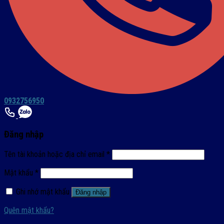
0932756950
Đăng nhập
Tên tài khoản hoặc địa chỉ email
*
Mật khẩu
*
Ghi nhớ mật khẩu
Đăng nhập
Quên mật khẩu?