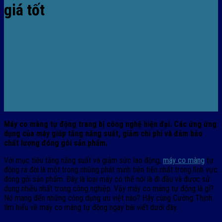
giá tốt
Máy co màng tự động trang bị công nghệ hiện đại. Các ứng ứng
dụng của máy giúp tăng năng suất, giảm chi phí và đảm bảo
chất lượng đóng gói sản phẩm.
Với mục tiêu tăng năng suất và giảm sức lao động,
máy co màng
tự
động ra đời là một trong những phát minh tiên tiến nhất trong lĩnh vực
đóng gói sản phẩm. Đây là loại máy có thể nói là đi đầu và được sử
dụng nhiều nhất trong công nghiệp. Vậy máy co màng tự động là gì?
Nó mang đến những công dụng ưu việt nào? Hãy cùng Cường Thịnh
tìm hiểu về máy co màng tự động ngay bài viết dưới đây.