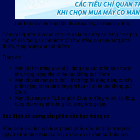
Các tiêu chí quan trọng khi chọn mua máy co màng tự động
Tiêu chí tiếp theo bạn cần xem xét đó là mua máy co màng nhiệt phù
hợp với các thông số sản phẩm cần bọc màng co (hình dạng, kích
thước, trọng lượng của sản phẩm).
Trong đó:
Máy cắt hàn màng co chữ L: dùng cho sản phẩm kích thước
nhỏ, trọng lượng nhẹ, chiều cao không quá 10cm.
Máy cắt dán màng co chữ I: thích hợp để đóng màng co sản
phẩm nặng, chiều dài không giới hạn và chiều cao không quá
20cm.
Máy cắt màng co PE: bao gồm 2 loại tự động và bán tự động,
dùng cho sản phẩm dạng lốc, trọng lượng nặng.
Xác định số lượng sản phẩm cần bọc màng co
Bằng cách xác định sản lượng thành phẩm cần đóng gói trong một
ngày mà bạn chọn mua loại máy có tốc độ và công suất phù hợp.