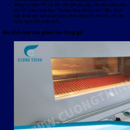
Màng co nhiệt PE: với đặc tính dẻo dai, dày, cho khả năng chịu
lực tốt, màu trắng đục. Thường dùng để bọc hở 2 đầu, thích
hợp đóng các sản phẩm nặng, theo dạng lốc như lốc sữa, lốc
nước ngọt, lốc nước suối,…
Xác định loại sản phẩm cần đóng gói