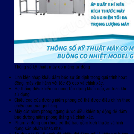
Thông số kỹ thuật máy co màng tự động
Linh kiện nhập khẩu đảm bảo sự ổn định trong quá trình hoạt
động, máy vận hành với tốc độ cao và chính xác.
Hệ thống điều khiển có công tắc dừng khẩn cấp, an toàn khi
sử dụng.
Chiều cao của đường niêm phong có thể được điều chỉnh theo
chiều cao của gói hàng.
Máy cắt niêm phong ngang được điều khiển tự động để đảm
bảo đường niêm phong thẳng và chính xác.
Phạm vi đóng gói rộng, có thể bao gồm kích thước và hình
dạng sản phẩm khác nhau.