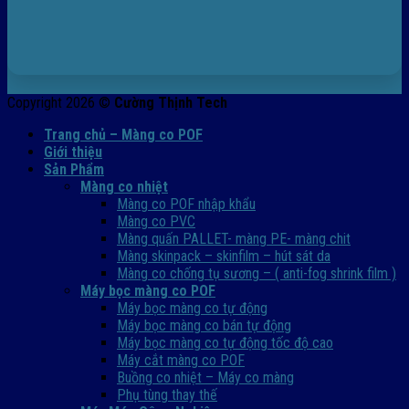
Copyright 2026 ©
Cường Thịnh Tech
Trang chủ – Màng co POF
Giới thiệu
Sản Phẩm
Màng co nhiệt
Màng co POF nhập khẩu
Màng co PVC
Màng quấn PALLET- màng PE- màng chit
Màng skinpack – skinfilm – hút sát da
Màng co chống tụ sương – ( anti-fog shrink film )
Máy bọc màng co POF
Máy bọc màng co tự động
Máy bọc màng co bán tự động
Máy bọc màng co tự động tốc độ cao
Máy cắt màng co POF
Buồng co nhiệt – Máy co màng
Phụ tùng thay thế