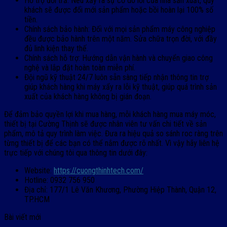
Hỗ trợ đổi trả: Nếu xảy ra sự cố do lỗi của nhà sản xuất, quý
khách sẽ được đổi mới sản phẩm hoặc bồi hoàn lại 100% số
tiền.
Chính sách bảo hành: Đối với mọi sản phẩm máy công nghiệp
đều được bảo hành trên một năm. Sửa chữa trọn đời, với đầy
đủ linh kiện thay thế.
Chính sách hỗ trợ: Hướng dẫn vận hành và chuyển giao công
nghệ và lắp đặt hoàn toàn miễn phí.
Đội ngũ kỹ thuật 24/7 luôn sẵn sàng tiếp nhận thông tin trợ
giúp khách hàng khi máy xẩy ra lỗi kỹ thuật, giúp quá trình sản
xuất của khách hàng không bị gián đoạn.
Để đảm bảo quyền lợi khi mua hàng, mỗi khách hàng mua máy móc,
thiết bị tại Cường Thịnh sẽ được nhân viên tư vấn chi tiết về sản
phẩm, mô tả quy trình làm việc. Đưa ra hiệu quả so sánh roc ràng trên
từng thiết bị để các bạn có thể nắm được rõ nhất. Vì vậy hãy liên hệ
trực tiếp với chúng tôi qua thông tin dưới đây:
Website:
https://cuongthinhtech.com/
Hotline: 0932 756 950
Địa chỉ: 177/1 Lê Văn Khương, Phường Hiệp Thành, Quận 12,
TP.HCM
Bài viết mới