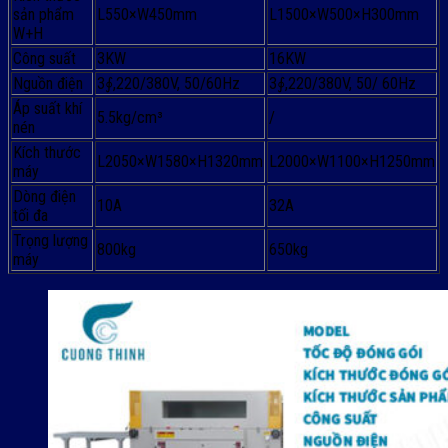
sản phẩm
L550×W450mm
L1500×W500×H300mm
W+H
Công suất
3KW
16KW
Nguồn điện
3∮,220/380V, 50/60Hz
3∮,220/380V, 50/ 60Hz
Áp suất khí
5.5kg/cm³
/
nén
Kích thước
L2050×W1580×H1320mm
L2000×W1100×H1250mm
máy
Dòng điện
10A
32A
tối đa
Trọng lượng
800kg
650kg
máy