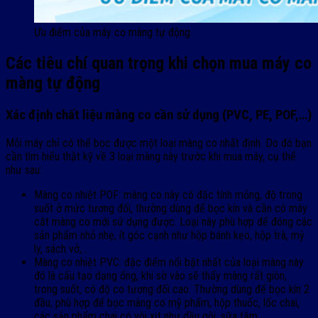
Ưu điểm của máy co màng tự động
Các tiêu chí quan trọng khi chọn mua máy co
màng tự động
Xác định chất liệu màng co cần sử dụng (PVC, PE, POF,…)
Mỗi máy chỉ có thể bọc được một loại màng co nhất định. Do đó bạn
cần tìm hiểu thật kỹ về 3 loại màng này trước khi mua máy, cụ thể
như sau:
Màng co nhiệt POF: màng co này có đặc tính mỏng, độ trong
suốt ở mức tương đối, thường dùng để bọc kín và cần có máy
cắt màng co mới sử dụng được. Loại này phù hợp để đóng các
sản phẩm nhỏ nhẹ, ít góc cạnh như hộp bánh kẹo, hộp trà, mỳ
ly, sách vở,…
Màng co nhiệt PVC: đặc điểm nổi bật nhất của loại màng này
đó là cấu tạo dạng ống, khi sờ vào sẽ thấy màng rất giòn,
trong suốt, có độ co tương đối cao. Thường dùng để bọc kín 2
đầu, phù hợp để bọc màng co mỹ phẩm, hộp thuốc, lốc chai,
các sản phẩm chai có vòi xịt như dầu gội, sữa tắm,…