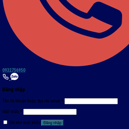
0932756950
Đăng nhập
Tên tài khoản hoặc địa chỉ email
*
Mật khẩu
*
Ghi nhớ mật khẩu
Đăng nhập