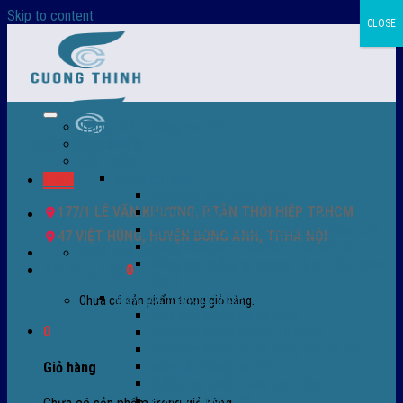
Skip to content
CLOSE
Trang chủ – Màng co POF
Giới thiệu
Sản Phẩm
Màng co nhiệt
Menu
Màng co POF nhập khẩu
177/1 LÊ VĂN KHƯƠNG, P.TÂN THỚI HIỆP TP.HCM
Màng co PVC
Màng quấn PALLET- màng PE- màng chit
47 VIỆT HÙNG, HUYỆN ĐÔNG ANH, TP.HÀ NỘI
Màng skinpack - skinfilm - hút sát da
0932 756 950
Màng co chống tụ sương - ( anti-fog shrink
Giỏ hàng /
0
₫
0
film )
Máy bọc màng co POF
Chưa có sản phẩm trong giỏ hàng.
Máy bọc màng co tự động
0
Máy bọc màng co bán tự động
Máy bọc màng co tự động tốc độ cao
Máy cắt màng co POF
Giỏ hàng
Buồng co nhiệt - Máy co màng
Phụ tùng thay thế