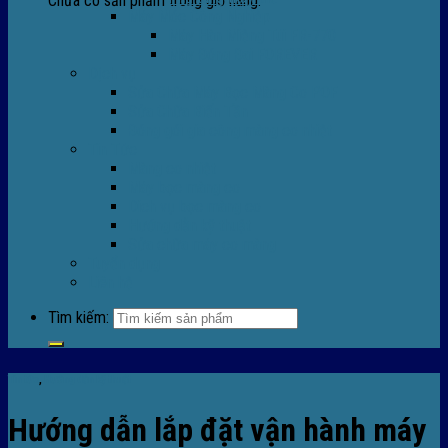
Chưa có sản phẩm trong giỏ hàng.
Máy Móc Công Nghiệp
Máy Hàn Miệng Túi FR-770
Máy Đóng Đai FOREVER
Dịch vụ
Sửa Chữa Máy Bọc Màng Co POF
Sửa Chữa Biến Tần
Đóng gói gia công màng co nhiệt
Tin Tức
Màng co nhiệt
Máy bọc màng co
Dich vụ bọc màng co
Hướng dẫn kỹ thuật
Sửa chữa máy co màng
Tuyển dụng
Liên hệ
Tìm kiếm:
Tin tức
,
Hướng dẫn kỹ thuật
Hướng dẫn lắp đặt vận hành máy