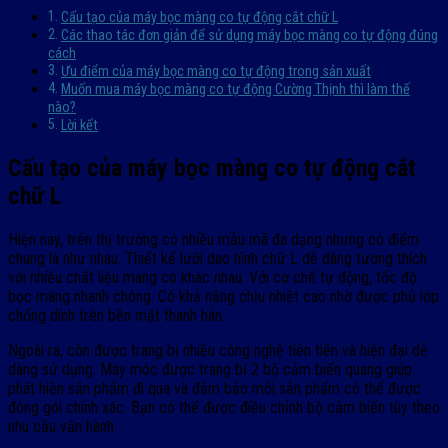
Cấu tạo của máy bọc màng co tự động cắt chữ L
Các thao tác đơn giản để sử dụng máy bọc màng co tự động đúng
cách
Ưu điểm của máy bọc màng co tự động trong sản xuất
Muốn mua máy bọc màng co tự động Cường Thịnh thì làm thế
nào?
Lời kết
Cấu tạo của máy bọc màng co tự động cắt
chữ L
Hiện nay, trên thị trường có nhiều mẫu mã đa dạng nhưng có điểm
chung là như nhau. Thiết kế lưỡi dao hình chữ L dễ dàng tương thích
với nhiều chất liệu màng co khác nhau. Với cơ chế tự động, tốc độ
bọc màng nhanh chóng. Có khả năng chịu nhiệt cao nhờ được phủ lớp
chống dính trên bền mặt thanh hàn.
Ngoài ra, còn được trang bị nhiều công nghệ tiên tiến và hiện đại dễ
dàng sử dụng. Máy móc được trang bị 2 bộ cảm biến quang giúp
phát hiện sản phẩm đi qua và đảm bảo mỗi sản phẩm có thể được
đóng gói chính xác. Bạn có thể được điều chỉnh bộ cảm biến tùy theo
nhu cầu vận hành.