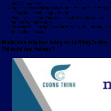
đóng gói sản phẩm.
Được trang bị cơ chế tự động vệ sinh đường hàn của máy cắt,
không cần phải mất thời gian vệ sinh.
Với vị trí lắp đặt trục thép chắc chắn, dễ dàng cho các thao
tác một cách nhanh chóng.
Có sự cải tiến công nghệ và nhiều chức năng khác nữa duy trì
tính ổn định của máy.
Muốn mua máy bọc màng co tự động Cường
Thịnh thì làm thế nào?