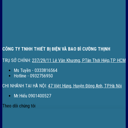
CÔNG TY TNHH THIẾT BỊ ĐIỆN VÀ BAO BÌ CƯỜNG THỊNH
TRỤ SỞ CHÍNH:
237/29/11 Lê Văn Khương, P.Tân Thới Hiệp,TP HCM
Ms Tuyền - 0333816564
Hotline - 0932756950
CHI NHÁNH TẠI HÀ NỘI:
47 Việt Hùng, Huyện Đông Anh, TP.Hà Nội
Mr.Hiếu 0901400527
Theo dõi chúng tôi