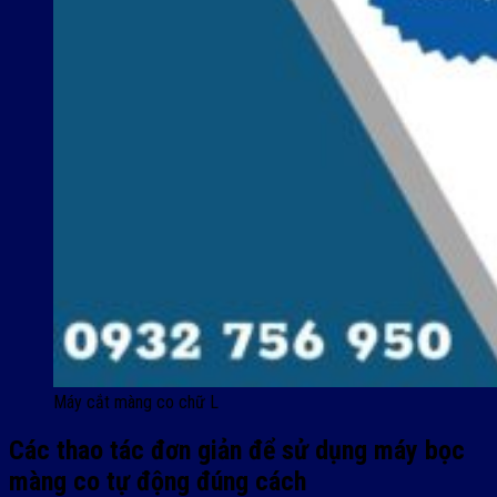
Máy cắt màng co chữ L
Các thao tác đơn giản để sử dụng máy bọc
màng co tự động đúng cách