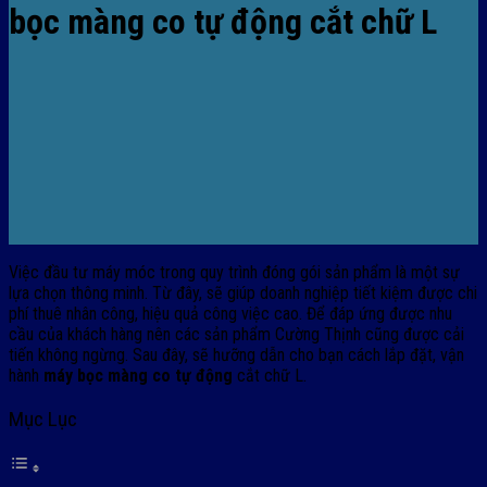
bọc màng co tự động cắt chữ L
Việc đầu tư máy móc trong quy trình đóng gói sản phẩm là một sự
lựa chọn thông minh. Từ đây, sẽ giúp doanh nghiệp tiết kiệm được chi
phí thuê nhân công, hiệu quả công việc cao. Để đáp ứng được nhu
cầu của khách hàng nên các sản phẩm
Cường Thịnh
cũng được cải
tiến không ngừng. Sau đây, sẽ hưỡng dẫn cho bạn cách lắp đặt, vận
hành
máy bọc màng co tự động
cắt chữ L.
Mục Lục