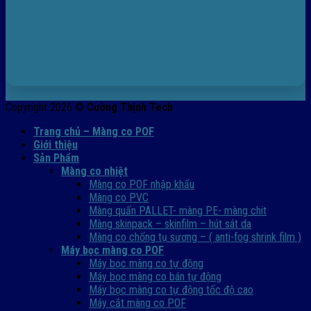
Copyright 2026 ©
Cường Thịnh Tech
Trang chủ – Màng co POF
Giới thiệu
Sản Phẩm
Màng co nhiệt
Màng co POF nhập khẩu
Màng co PVC
Màng quấn PALLET- màng PE- màng chit
Màng skinpack – skinfilm – hút sát da
Màng co chống tụ sương – ( anti-fog shrink film )
Máy bọc màng co POF
Máy bọc màng co tự động
Máy bọc màng co bán tự động
Máy bọc màng co tự động tốc độ cao
Máy cắt màng co POF