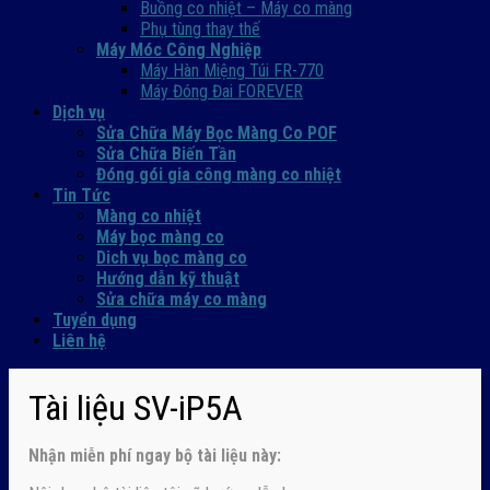
Buồng co nhiệt – Máy co màng
Phụ tùng thay thế
Máy Móc Công Nghiệp
Máy Hàn Miệng Túi FR-770
Máy Đóng Đai FOREVER
Dịch vụ
Sửa Chữa Máy Bọc Màng Co POF
Sửa Chữa Biến Tần
Đóng gói gia công màng co nhiệt
Tin Tức
Màng co nhiệt
Máy bọc màng co
Dich vụ bọc màng co
Hướng dẫn kỹ thuật
Sửa chữa máy co màng
Tuyển dụng
Liên hệ
Tài liệu SV-iP5A
Nhận
miễn phí ngay
bộ tài liệu này: