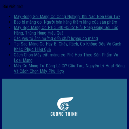
Bài viết mới
Máy Đóng Gói Màng Co Công Nghiệp: Khi Nào Nên Đầu Tư?
Bao bì màng co: Người bán hàng thầm lặng của sản phẩm
Máy Bọc Màng Co PE 5540-4535: Giải Pháp Đóng Gói Lốc
Hàng, Thùng Hàng Hiệu Quả
Các yếu tố ảnh hưởng đến chất lượng co màng
Tại Sao Màng Co Hay Bị Cháy, Rách, Co Không Đều Và Cách
Khắc Phục Hiệu Quả
Cách Chọn Máy cắt màng co Phù Hợp Theo Sản Phẩm Và
Loại Màng
Máy Co Màng Tự Động Là Gì? Cấu Tạo, Nguyên Lý Hoạt Động
Và Cách Chọn Máy Phù Hợp