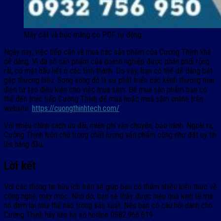
Máy cắt và bọc màng co POF tự động
Ngày nay, việc tiếp cận và mua các sản phẩm của
Cường Thịnh
khá
dễ dàng. Vì đa số sản phẩm của doanh nghiệp được phân phối rộng
rãi, có mặt hầu hết ở các tỉnh thành. Do vậy, bạn có thể dễ dàng bắt
gặp thương hiệu. Song song đó là sự phát triển các kênh thương mại
điện tử tạo điều kiện cho việc mua sắm. Để mua sản phẩm bạn có
thể đến trực tiếp Cường Thịnh để mua hoặc mua sắm online trên
website:
https://cuongthinhtech.com/
.
Với nhiều chính sách ưu đãi, miễn phí vận chuyển, bảo hành. Ngoài ra,
Cường Thịnh luôn chú trọng chất lượng sản phẩm cũng như đặt uy tín
lên hàng đầu.
Lời kết
Với các thông tin hữu ích trên sẽ giúp bạn có thêm nhiều kiến thức về
công nghệ, máy móc. Nhờ đó, bạn sẽ thấy được hiệu quả kinh tế mà
nó đem lại như thế nào trong sản xuất. Nếu bạn có câu hỏi dành cho
Cường Thịnh hãy liên hệ số hotline
0582.966.619