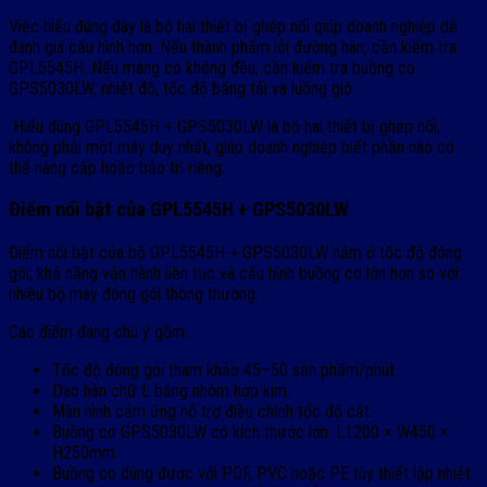
Việc hiểu đúng đây là bộ hai thiết bị ghép nối giúp doanh nghiệp dễ
đánh giá cấu hình hơn. Nếu thành phẩm lỗi đường hàn, cần kiểm tra
GPL5545H. Nếu màng co không đều, cần kiểm tra buồng co
GPS5030LW, nhiệt độ, tốc độ băng tải và luồng gió.
Hiểu đúng GPL5545H + GPS5030LW là bộ hai thiết bị ghép nối,
không phải một máy duy nhất, giúp doanh nghiệp biết phần nào có
thể nâng cấp hoặc bảo trì riêng.
Điểm nổi bật của GPL5545H + GPS5030LW
Điểm nổi bật của bộ GPL5545H + GPS5030LW nằm ở tốc độ đóng
gói, khả năng vận hành liên tục và cấu hình buồng co lớn hơn so với
nhiều bộ máy đóng gói thông thường.
Các điểm đáng chú ý gồm:
Tốc độ đóng gói tham khảo 45–50 sản phẩm/phút.
Dao hàn chữ L bằng nhôm hợp kim.
Màn hình cảm ứng hỗ trợ điều chỉnh tốc độ cắt.
Buồng co GPS5030LW có kích thước lớn: L1200 × W450 ×
H250mm.
Buồng co dùng được với POF, PVC hoặc PE tùy thiết lập nhiệt.