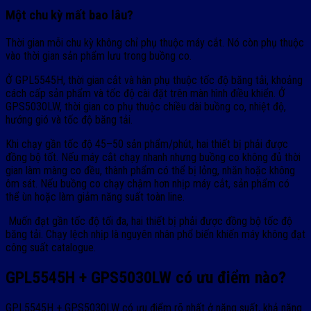
Một chu kỳ mất bao lâu?
Thời gian mỗi chu kỳ không chỉ phụ thuộc máy cắt. Nó còn phụ thuộc
vào thời gian sản phẩm lưu trong buồng co.
Ở GPL5545H, thời gian cắt và hàn phụ thuộc tốc độ băng tải, khoảng
cách cấp sản phẩm và tốc độ cài đặt trên màn hình điều khiển. Ở
GPS5030LW, thời gian co phụ thuộc chiều dài buồng co, nhiệt độ,
hướng gió và tốc độ băng tải.
Khi chạy gần tốc độ 45–50 sản phẩm/phút, hai thiết bị phải được
đồng bộ tốt. Nếu máy cắt chạy nhanh nhưng buồng co không đủ thời
gian làm màng co đều, thành phẩm có thể bị lỏng, nhăn hoặc không
ôm sát. Nếu buồng co chạy chậm hơn nhịp máy cắt, sản phẩm có
thể ùn hoặc làm giảm năng suất toàn line.
Muốn đạt gần tốc độ tối đa, hai thiết bị phải được đồng bộ tốc độ
băng tải. Chạy lệch nhịp là nguyên nhân phổ biến khiến máy không đạt
công suất catalogue.
GPL5545H + GPS5030LW có ưu điểm nào?
GPL5545H + GPS5030LW có ưu điểm rõ nhất ở năng suất, khả năng