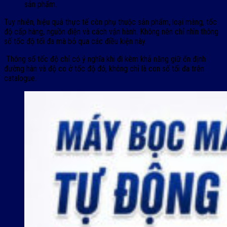
sản phẩm.
Tuy nhiên, hiệu quả thực tế còn phụ thuộc sản phẩm, loại màng, tốc
độ cấp hàng, nguồn điện và cách vận hành. Không nên chỉ nhìn thông
số tốc độ tối đa mà bỏ qua các điều kiện này.
Thông số tốc độ chỉ có ý nghĩa khi đi kèm khả năng giữ ổn định
đường hàn và độ co ở tốc độ đó, không chỉ là con số tối đa trên
catalogue.