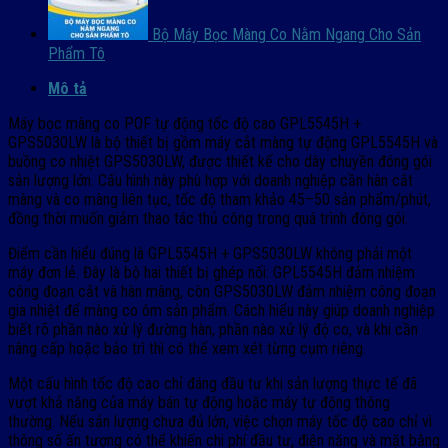
Bộ Máy Bọc Màng Co Nằm Ngang Cho Sản
Phẩm Tô
Mô tả
Máy bọc màng co POF tự động tốc độ cao GPL5545H +
GPS5030LW là bộ thiết bị gồm máy cắt màng tự động GPL5545H và
buồng co nhiệt GPS5030LW, được thiết kế cho dây chuyền đóng gói
sản lượng lớn. Cấu hình này phù hợp với doanh nghiệp cần hàn cắt
màng và co màng liên tục, tốc độ tham khảo 45–50 sản phẩm/phút,
đồng thời muốn giảm thao tác thủ công trong quá trình đóng gói.
Điểm cần hiểu đúng là GPL5545H + GPS5030LW không phải một
máy đơn lẻ. Đây là bộ hai thiết bị ghép nối: GPL5545H đảm nhiệm
công đoạn cắt và hàn màng, còn GPS5030LW đảm nhiệm công đoạn
gia nhiệt để màng co ôm sản phẩm. Cách hiểu này giúp doanh nghiệp
biết rõ phần nào xử lý đường hàn, phần nào xử lý độ co, và khi cần
nâng cấp hoặc bảo trì thì có thể xem xét từng cụm riêng.
Một cấu hình tốc độ cao chỉ đáng đầu tư khi sản lượng thực tế đã
vượt khả năng của máy bán tự động hoặc máy tự động thông
thường. Nếu sản lượng chưa đủ lớn, việc chọn máy tốc độ cao chỉ vì
thông số ấn tượng có thể khiến chi phí đầu tư, điện năng và mặt bằng