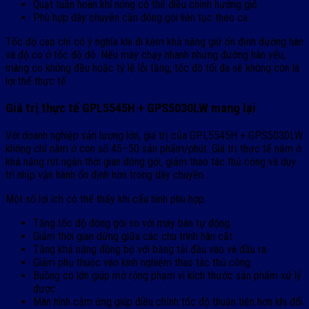
Quạt tuần hoàn khí nóng có thể điều chỉnh hướng gió.
Phù hợp dây chuyền cần đóng gói liên tục theo ca.
Tốc độ cao chỉ có ý nghĩa khi đi kèm khả năng giữ ổn định đường hàn
và độ co ở tốc độ đó. Nếu máy chạy nhanh nhưng đường hàn yếu,
màng co không đều hoặc tỷ lệ lỗi tăng, tốc độ tối đa sẽ không còn là
lợi thế thực tế.
Giá trị thực tế GPL5545H + GPS5030LW mang lại
Với doanh nghiệp sản lượng lớn, giá trị của GPL5545H + GPS5030LW
không chỉ nằm ở con số 45–50 sản phẩm/phút. Giá trị thực tế nằm ở
khả năng rút ngắn thời gian đóng gói, giảm thao tác thủ công và duy
trì nhịp vận hành ổn định hơn trong dây chuyền.
Một số lợi ích có thể thấy khi cấu hình phù hợp:
Tăng tốc độ đóng gói so với máy bán tự động.
Giảm thời gian dừng giữa các chu trình hàn cắt.
Tăng khả năng đồng bộ với băng tải đầu vào và đầu ra.
Giảm phụ thuộc vào kinh nghiệm thao tác thủ công.
Buồng co lớn giúp mở rộng phạm vi kích thước sản phẩm xử lý
được.
Màn hình cảm ứng giúp điều chỉnh tốc độ thuận tiện hơn khi đổi