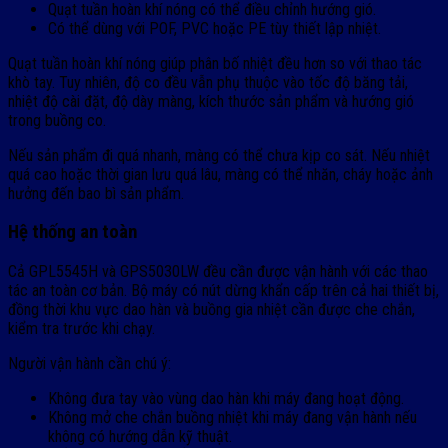
Quạt tuần hoàn khí nóng có thể điều chỉnh hướng gió.
Có thể dùng với POF, PVC hoặc PE tùy thiết lập nhiệt.
Quạt tuần hoàn khí nóng giúp phân bố nhiệt đều hơn so với thao tác
khò tay. Tuy nhiên, độ co đều vẫn phụ thuộc vào tốc độ băng tải,
nhiệt độ cài đặt, độ dày màng, kích thước sản phẩm và hướng gió
trong buồng co.
Nếu sản phẩm đi quá nhanh, màng có thể chưa kịp co sát. Nếu nhiệt
quá cao hoặc thời gian lưu quá lâu, màng có thể nhăn, cháy hoặc ảnh
hưởng đến bao bì sản phẩm.
Hệ thống an toàn
Cả GPL5545H và GPS5030LW đều cần được vận hành với các thao
tác an toàn cơ bản. Bộ máy có nút dừng khẩn cấp trên cả hai thiết bị,
đồng thời khu vực dao hàn và buồng gia nhiệt cần được che chắn,
kiểm tra trước khi chạy.
Người vận hành cần chú ý:
Không đưa tay vào vùng dao hàn khi máy đang hoạt động.
Không mở che chắn buồng nhiệt khi máy đang vận hành nếu
không có hướng dẫn kỹ thuật.