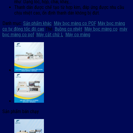
như: Dạng lóc, hộp, chai, khay,…
Thanh dán được chế tạo từ hợp kim, đáp ứng được nhu cầu
chịu nhiệt cao, ổn định thanh dán không bị đứt.
Danh mục:
Sản phẩm khác
,
Máy bọc màng co POF
,
Máy bọc màng
co tự động tốc độ cao
Thẻ:
Buồng co nhiệt
,
Máy bọc màng co
,
máy
bọc màng co pof
,
Máy cắt chữ L
,
Máy co màng
Sản phẩm bán chạy