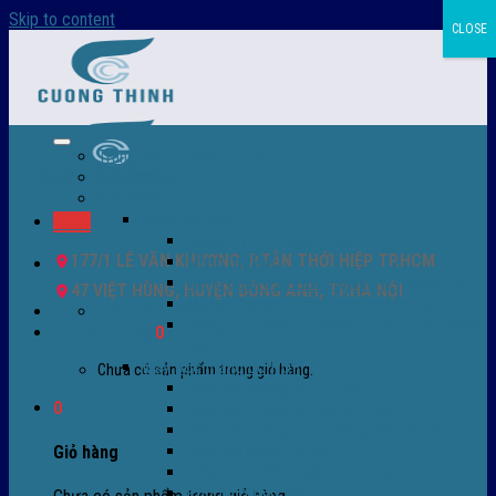
Skip to content
CLOSE
Trang chủ – Màng co POF
Giới thiệu
Sản Phẩm
Màng co nhiệt
Menu
Màng co POF nhập khẩu
177/1 LÊ VĂN KHƯƠNG, P.TÂN THỚI HIỆP TP.HCM
Màng co PVC
Màng quấn PALLET- màng PE- màng chit
47 VIỆT HÙNG, HUYỆN ĐÔNG ANH, TP.HÀ NỘI
Màng skinpack - skinfilm - hút sát da
0932 756 950
Màng co chống tụ sương - ( anti-fog shrink
Giỏ hàng /
0
₫
0
film )
Máy bọc màng co POF
Chưa có sản phẩm trong giỏ hàng.
Máy bọc màng co tự động
0
Máy bọc màng co bán tự động
Máy bọc màng co tự động tốc độ cao
Máy cắt màng co POF
Giỏ hàng
Buồng co nhiệt - Máy co màng
Phụ tùng thay thế