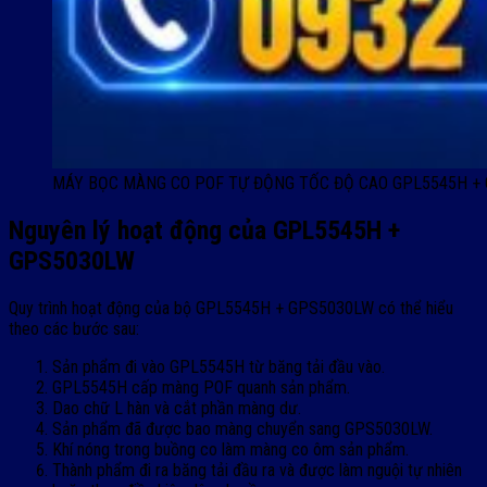
MÁY BỌC MÀNG CO POF TỰ ĐỘNG TỐC ĐỘ CAO GPL5545H +
Nguyên lý hoạt động của GPL5545H +
GPS5030LW
Quy trình hoạt động của bộ GPL5545H + GPS5030LW có thể hiểu
theo các bước sau:
Sản phẩm đi vào GPL5545H từ băng tải đầu vào.
GPL5545H cấp màng POF quanh sản phẩm.
Dao chữ L hàn và cắt phần màng dư.
Sản phẩm đã được bao màng chuyển sang GPS5030LW.
Khí nóng trong buồng co làm màng co ôm sản phẩm.
Thành phẩm đi ra băng tải đầu ra và được làm nguội tự nhiên