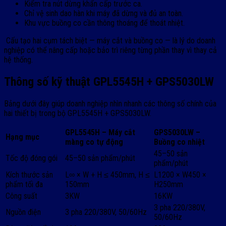
Kiểm tra nút dừng khẩn cấp trước ca.
Chỉ vệ sinh dao hàn khi máy đã dừng và đủ an toàn.
Khu vực buồng co cần thông thoáng để thoát nhiệt.
Cấu tạo hai cụm tách biệt — máy cắt và buồng co — là lý do doanh
nghiệp có thể nâng cấp hoặc bảo trì riêng từng phần thay vì thay cả
hệ thống.
Thông số kỹ thuật GPL5545H + GPS5030LW
Bảng dưới đây giúp doanh nghiệp nhìn nhanh các thông số chính của
hai thiết bị trong bộ GPL5545H + GPS5030LW.
GPL5545H – Máy cắt
GPS5030LW –
Hạng mục
màng co tự động
Buồng co nhiệt
45–50 sản
Tốc độ đóng gói
45–50 sản phẩm/phút
phẩm/phút
Kích thước sản
L∞ × W + H ≤ 450mm, H ≤
L1200 × W450 ×
phẩm tối đa
150mm
H250mm
Công suất
3KW
16KW
3 pha 220/380V,
Nguồn điện
3 pha 220/380V, 50/60Hz
50/60Hz