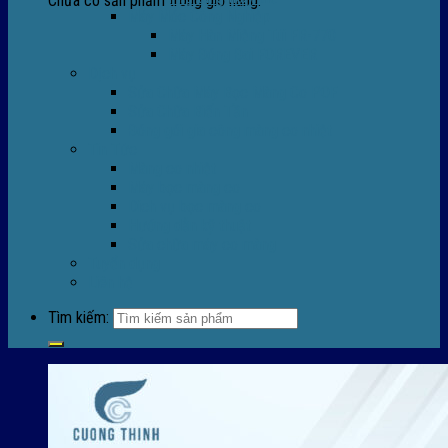
Chưa có sản phẩm trong giỏ hàng.
Máy Móc Công Nghiệp
Máy Hàn Miệng Túi FR-770
Máy Đóng Đai FOREVER
Dịch vụ
Sửa Chữa Máy Bọc Màng Co POF
Sửa Chữa Biến Tần
Đóng gói gia công màng co nhiệt
Tin Tức
Màng co nhiệt
Máy bọc màng co
Dich vụ bọc màng co
Hướng dẫn kỹ thuật
Sửa chữa máy co màng
Tuyển dụng
Liên hệ
Tìm kiếm: