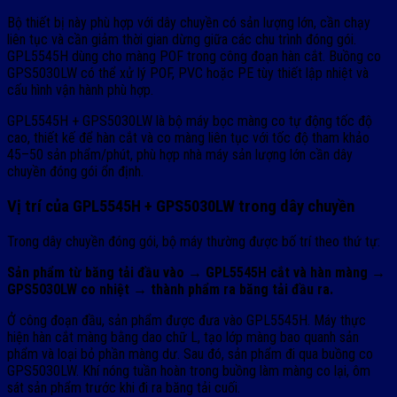
Bộ thiết bị này phù hợp với dây chuyền có sản lượng lớn, cần chạy
liên tục và cần giảm thời gian dừng giữa các chu trình đóng gói.
GPL5545H dùng cho màng POF trong công đoạn hàn cắt. Buồng co
GPS5030LW có thể xử lý POF, PVC hoặc PE tùy thiết lập nhiệt và
cấu hình vận hành phù hợp.
GPL5545H + GPS5030LW là bộ máy bọc màng co tự động tốc độ
cao, thiết kế để hàn cắt và co màng liên tục với tốc độ tham khảo
45–50 sản phẩm/phút, phù hợp nhà máy sản lượng lớn cần dây
chuyền đóng gói ổn định.
Vị trí của GPL5545H + GPS5030LW trong dây chuyền
Trong dây chuyền đóng gói, bộ máy thường được bố trí theo thứ tự:
Sản phẩm từ băng tải đầu vào → GPL5545H cắt và hàn màng →
GPS5030LW co nhiệt → thành phẩm ra băng tải đầu ra.
Ở công đoạn đầu, sản phẩm được đưa vào GPL5545H. Máy thực
hiện hàn cắt màng bằng dao chữ L, tạo lớp màng bao quanh sản
phẩm và loại bỏ phần màng dư. Sau đó, sản phẩm đi qua buồng co
GPS5030LW. Khí nóng tuần hoàn trong buồng làm màng co lại, ôm
sát sản phẩm trước khi đi ra băng tải cuối.