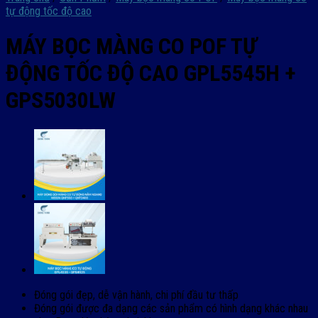
tự động tốc độ cao
MÁY BỌC MÀNG CO POF TỰ
ĐỘNG TỐC ĐỘ CAO GPL5545H +
GPS5030LW
Đóng gói đẹp, dễ vận hành, chi phí đầu tư thấp
Đóng gói được đa dạng các sản phẩm có hình dạng khác nhau