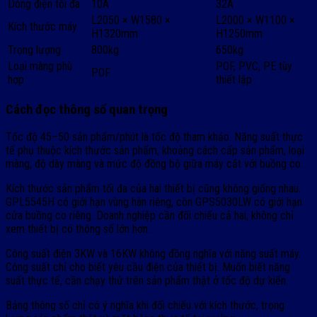
Dòng điện tối đa
10A
32A
L2050 × W1580 ×
L2000 × W1100 ×
Kích thước máy
H1320mm
H1250mm
Trọng lượng
800kg
650kg
Loại màng phù
POF, PVC, PE tùy
POF
hợp
thiết lập
Cách đọc thông số quan trọng
Tốc độ 45–50 sản phẩm/phút là tốc độ tham khảo. Năng suất thực
tế phụ thuộc kích thước sản phẩm, khoảng cách cấp sản phẩm, loại
màng, độ dày màng và mức độ đồng bộ giữa máy cắt với buồng co.
Kích thước sản phẩm tối đa của hai thiết bị cũng không giống nhau.
GPL5545H có giới hạn vùng hàn riêng, còn GPS5030LW có giới hạn
cửa buồng co riêng. Doanh nghiệp cần đối chiếu cả hai, không chỉ
xem thiết bị có thông số lớn hơn.
Công suất điện 3KW và 16KW không đồng nghĩa với năng suất máy.
Công suất chỉ cho biết yêu cầu điện của thiết bị. Muốn biết năng
suất thực tế, cần chạy thử trên sản phẩm thật ở tốc độ dự kiến.
Bảng thông số chỉ có ý nghĩa khi đối chiếu với kích thước, trọng