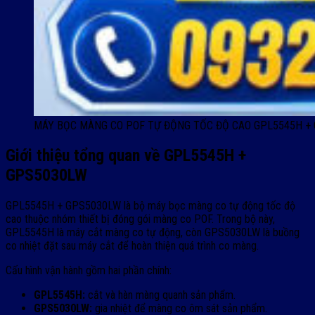
MÁY BỌC MÀNG CO POF TỰ ĐỘNG TỐC ĐỘ CAO GPL5545H +
Giới thiệu tổng quan về GPL5545H +
GPS5030LW
GPL5545H + GPS5030LW là bộ máy bọc màng co tự động tốc độ
cao thuộc nhóm thiết bị đóng gói màng co POF. Trong bộ này,
GPL5545H là máy cắt màng co tự động, còn GPS5030LW là buồng
co nhiệt đặt sau máy cắt để hoàn thiện quá trình co màng.
Cấu hình vận hành gồm hai phần chính:
GPL5545H:
cắt và hàn màng quanh sản phẩm.
GPS5030LW:
gia nhiệt để màng co ôm sát sản phẩm.