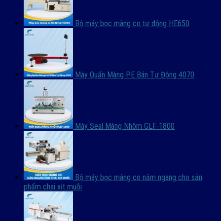
Bộ máy bọc màng co tự động HE650
Máy Quấn Màng PE Bán Tự Động 4070
Máy Seal Màng Nhôm GLF-1800
Bộ máy bọc màng co nằm ngang cho sản
phẩm chai xịt muỗi