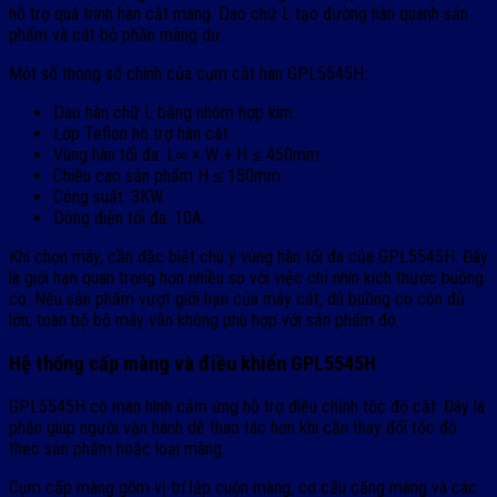
hỗ trợ quá trình hàn cắt màng. Dao chữ L tạo đường hàn quanh sản
phẩm và cắt bỏ phần màng dư.
Một số thông số chính của cụm cắt hàn GPL5545H:
Dao hàn chữ L bằng nhôm hợp kim.
Lớp Teflon hỗ trợ hàn cắt.
Vùng hàn tối đa: L∞ × W + H ≤ 450mm.
Chiều cao sản phẩm H ≤ 150mm.
Công suất: 3KW.
Dòng điện tối đa: 10A.
Khi chọn máy, cần đặc biệt chú ý vùng hàn tối đa của GPL5545H. Đây
là giới hạn quan trọng hơn nhiều so với việc chỉ nhìn kích thước buồng
co. Nếu sản phẩm vượt giới hạn của máy cắt, dù buồng co còn đủ
lớn, toàn bộ bộ máy vẫn không phù hợp với sản phẩm đó.
Hệ thống cấp màng và điều khiển GPL5545H
GPL5545H có màn hình cảm ứng hỗ trợ điều chỉnh tốc độ cắt. Đây là
phần giúp người vận hành dễ thao tác hơn khi cần thay đổi tốc độ
theo sản phẩm hoặc loại màng.
Cụm cấp màng gồm vị trí lắp cuộn màng, cơ cấu căng màng và các