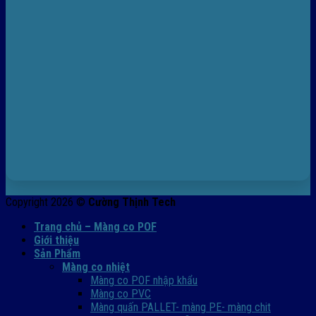
Copyright 2026 ©
Cường Thịnh Tech
Trang chủ – Màng co POF
Giới thiệu
Sản Phẩm
Màng co nhiệt
Màng co POF nhập khẩu
Màng co PVC
Màng quấn PALLET- màng PE- màng chit