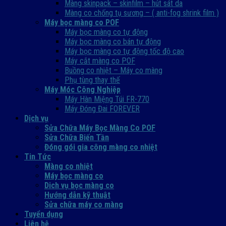
Màng skinpack – skinfilm – hút sát da
Màng co chống tụ sương – ( anti-fog shrink film )
Máy bọc màng co POF
Máy bọc màng co tự động
Máy bọc màng co bán tự động
Máy bọc màng co tự động tốc độ cao
Máy cắt màng co POF
Buồng co nhiệt – Máy co màng
Phụ tùng thay thế
Máy Móc Công Nghiệp
Máy Hàn Miệng Túi FR-770
Máy Đóng Đai FOREVER
Dịch vụ
Sửa Chữa Máy Bọc Màng Co POF
Sửa Chữa Biến Tần
Đóng gói gia công màng co nhiệt
Tin Tức
Màng co nhiệt
Máy bọc màng co
Dich vụ bọc màng co
Hướng dẫn kỹ thuật
Sửa chữa máy co màng
Tuyển dụng
Liên hệ