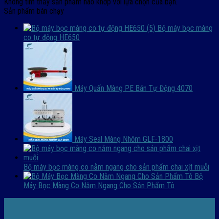
Không tìm thấy sản phẩm nào khớp với lựa chọn của bạn.
Sản phẩm bán chạy
Bộ máy bọc màng
co tự động HE650
Máy Quấn Màng PE Bán Tự Động 4070
Máy Seal Màng Nhôm GLF-1800
Bộ máy bọc màng co nằm ngang cho sản phẩm chai xịt muỗi
Bộ
Máy Bọc Màng Co Nằm Ngang Cho Sản Phẩm Tô