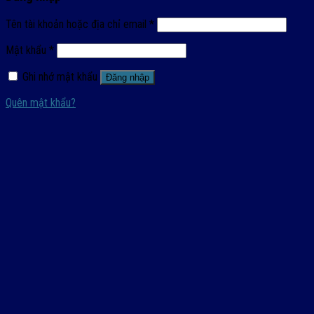
Tên tài khoản hoặc địa chỉ email
*
Mật khẩu
*
Ghi nhớ mật khẩu
Đăng nhập
Quên mật khẩu?