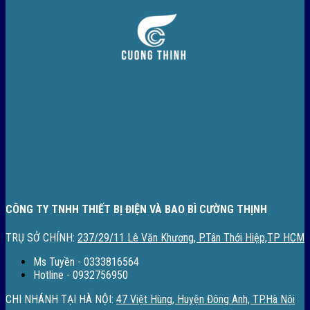
CÔNG TY TNHH THIẾT BỊ ĐIỆN VÀ BAO BÌ CƯỜNG THỊNH
TRỤ SỞ CHÍNH:
237/29/11 Lê Văn Khương, P.Tân Thới Hiệp,TP HCM
Ms Tuyền - 0333816564
Hotline - 0932756950
CHI NHÁNH TẠI HÀ NỘI:
47 Việt Hùng, Huyện Đông Anh, TP.Hà Nội