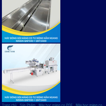
Trang chủ
/
Sản Phẩm
/
Máy bọc màng co POF
/
Máy bọc màng co