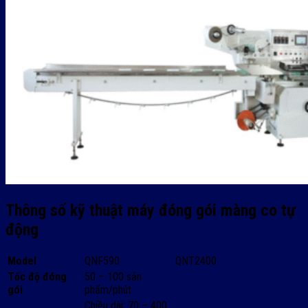
Thông số kỹ thuật máy đóng gói màng co tự
động
Model
QNF590
QNT2400
Tốc độ đóng
50 – 100 sản
gói
phẩm/phút
Chiều dài: 70 – 400