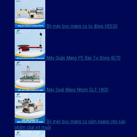
Bộ máy bọc màng co tự động HE650
Máy Quấn Màng PE Bán Tự Động 4070
Máy Seal Màng Nhôm GLF-1800
Bộ máy bọc màng co nằm ngang cho sản
phẩm chai xịt muỗi