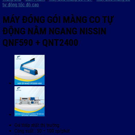
tự động tốc độ cao
MÁY ĐÓNG GÓI MÀNG CO TỰ
ĐỘNG NẰM NGANG NISSIN
QNF590 + QNT2400
Giá thấp nhất thị trường
Công suất : 50 – 100 sp/phút