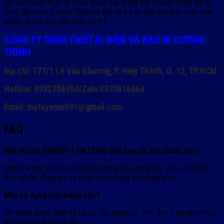
với sản phẩm thực tế hoặc muốn xây dựng dây chuyền đóng gói tự
động đồng bộ, Cường Thịnh có thể hỗ trợ tư vấn dựa trên mẫu sản
phẩm và nhu cầu sản xuất cụ thể.
CÔNG TY TNHH THIẾT BỊ ĐIỆN VÀ BAO BÌ CƯỜNG
THỊNH
Địa chỉ: 177/1 Lê Văn Khương, P. Hiệp Thành, Q. 12, TP.HCM
Hotline: 0932756950/Zalo:0333816564
Email: mytuyeniuh91@gmail.com
FAQ
Máy Nissin QNF590 + QNT2400 phù hợp với sản phẩm nào?
Máy phù hợp với các sản phẩm dạng hộp, dạng trụ, mì ly, mỹ phẩm,
thực phẩm đóng gói và nhiều nhóm hàng tiêu dùng khác.
Máy sử dụng loại màng nào?
Hệ thống được thiết kế tối ưu cho màng co POF đơn 1 lớp nhằm tạo
thành phẩm trong và đẹp.