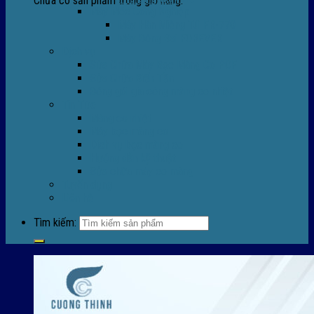
Chưa có sản phẩm trong giỏ hàng.
Máy Móc Công Nghiệp
Máy Hàn Miệng Túi FR-770
Máy Đóng Đai FOREVER
Dịch vụ
Sửa Chữa Máy Bọc Màng Co POF
Sửa Chữa Biến Tần
Đóng gói gia công màng co nhiệt
Tin Tức
Màng co nhiệt
Máy bọc màng co
Dich vụ bọc màng co
Hướng dẫn kỹ thuật
Sửa chữa máy co màng
Tuyển dụng
Liên hệ
Tìm kiếm: