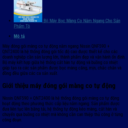
Bộ Máy Bọc Màng Co Nằm Ngang Cho Sản
Phẩm Tô
Mô tả
Máy đóng gói màng co tự động nằm ngang Nissin QNF590 +
QNT2400 là hệ thống đóng gói tốc độ cao được thiết kế cho các
doanh nghiệp cần sản lượng lớn, thành phẩm đẹp và vận hành ổn định.
Bộ máy kết hợp giữa hệ thống cắt hàn tự động và buồng co nhiệt
giúp tạo ra các sản phẩm được bọc màng căng, mịn, chắc chắn và
đồng đều giữa các ca sản xuất.
Giới thiệu máy đóng gói màng co tự động
Nissin QNF590 + QNT2400 là hệ thống đóng gói màng co tự động
hoạt động theo phương thức cấp liệu nằm ngang. Sản phẩm được
đưa liên tục lên băng tải, hệ thống tự động kéo màng, cắt hàn và
chuyển qua buồng co nhiệt mà không cần can thiệp thủ công ở từng
công đoạn.