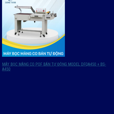
MÁY BỌC MÀNG CO POF BÁN TỰ ĐỘNG MODEL DFQA450 + BS-
A450