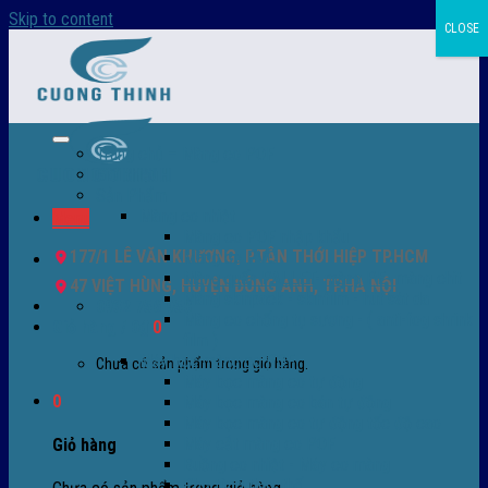
Skip to content
CLOSE
Trang chủ – Màng co POF
Giới thiệu
Sản Phẩm
Màng co nhiệt
Menu
Màng co POF nhập khẩu
177/1 LÊ VĂN KHƯƠNG, P.TÂN THỚI HIỆP TP.HCM
Màng co PVC
Màng quấn PALLET- màng PE- màng chit
47 VIỆT HÙNG, HUYỆN ĐÔNG ANH, TP.HÀ NỘI
Màng skinpack - skinfilm - hút sát da
0932 756 950
Màng co chống tụ sương - ( anti-fog shrink
Giỏ hàng /
0
₫
0
film )
Máy bọc màng co POF
Chưa có sản phẩm trong giỏ hàng.
Máy bọc màng co tự động
0
Máy bọc màng co bán tự động
Máy bọc màng co tự động tốc độ cao
Máy cắt màng co POF
Giỏ hàng
Buồng co nhiệt - Máy co màng
Phụ tùng thay thế