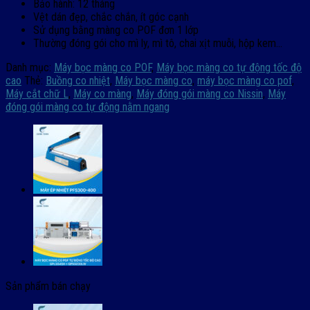
Bảo hành: 12 tháng
Vệt dán đẹp, chắc chắn, ít góc cạnh
Sử dụng bằng màng co POF đơn 1 lớp
Thường đóng gói cho mì ly, mì tô, chai xịt muỗi, hộp kem…
Danh mục:
Máy bọc màng co POF
,
Máy bọc màng co tự động tốc độ
cao
Thẻ:
Buồng co nhiệt
,
Máy bọc màng co
,
máy bọc màng co pof
,
Máy cắt chữ L
,
Máy co màng
,
Máy đóng gói màng co Nissin
,
Máy
đóng gói màng co tự động nằm ngang
Sản phẩm bán chạy