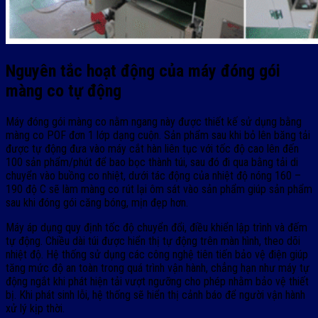
Nguyên tắc hoạt động của máy đóng gói
màng co tự động
Máy đóng gói màng co nằm ngang này được thiết kế sử dụng bằng
màng co POF đơn 1 lớp dạng cuộn. Sản phẩm sau khi bỏ lên băng tải
được tự động đưa vào máy cắt hàn liên tục với tốc độ cao lên đến
100 sản phẩm/phút để bao bọc thành túi, sau đó đi qua bằng tải di
chuyển vào buồng co nhiệt, dưới tác động của nhiệt độ nóng 160 –
190 độ C sẽ làm màng co rút lại ôm sát vào sản phẩm giúp sản phẩm
sau khi đóng gói căng bóng, mịn đẹp hơn.
Máy áp dụng quy định tốc độ chuyển đổi, điều khiển lập trình và đếm
tự động. Chiều dài túi được hiển thị tự động trên màn hình, theo dõi
nhiệt độ. Hệ thống sử dụng các công nghệ tiên tiến bảo vệ điện giúp
tăng mức độ an toàn trong quá trình vận hành, chẳng hạn như máy tự
động ngắt khi phát hiện tải vượt ngưỡng cho phép nhằm bảo vệ thiết
bị. Khi phát sinh lỗi, hệ thống sẽ hiển thị cảnh báo để người vận hành
xử lý kịp thời.