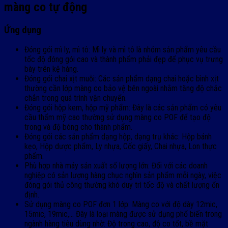
màng co tự động
Ứng dụng
Đóng gói mì ly, mì tô: Mì ly và mì tô là nhóm sản phẩm yêu cầu
tốc độ đóng gói cao và thành phẩm phải đẹp để phục vụ trưng
bày trên kệ hàng.
Đóng gói chai xịt muỗi: Các sản phẩm dạng chai hoặc bình xịt
thường cần lớp màng co bảo vệ bên ngoài nhằm tăng độ chắc
chắn trong quá trình vận chuyển.
Đóng gói hộp kem, hộp mỹ phẩm: Đây là các sản phẩm có yêu
cầu thẩm mỹ cao thường sử dụng màng co POF để tạo độ
trong và độ bóng cho thành phẩm.
Đóng gói các sản phẩm dạng hộp, dạng trụ khác: Hộp bánh
kẹo, Hộp dược phẩm, Ly nhựa, Cốc giấy, Chai nhựa, Lon thực
phẩm.
Phù hợp nhà máy sản xuất số lượng lớn: Đối với các doanh
nghiệp có sản lượng hàng chục nghìn sản phẩm mỗi ngày, việc
đóng gói thủ công thường khó duy trì tốc độ và chất lượng ổn
định.
Sử dụng màng co POF đơn 1 lớp:
Màng co với độ dày 12mic,
15mic, 19mic
,… Đây là loại màng được sử dụng phổ biến trong
ngành hàng tiêu dùng nhờ: Độ trong cao, độ co tốt, bề mặt