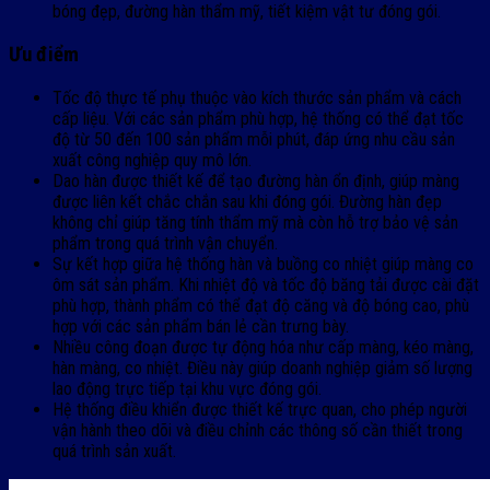
bóng đẹp, đường hàn thẩm mỹ, tiết kiệm vật tư đóng gói.
Ưu điểm
Tốc độ thực tế phụ thuộc vào kích thước sản phẩm và cách
cấp liệu. Với các sản phẩm phù hợp, hệ thống có thể đạt tốc
độ từ 50 đến 100 sản phẩm mỗi phút, đáp ứng nhu cầu sản
xuất công nghiệp quy mô lớn.
Dao hàn được thiết kế để tạo đường hàn ổn định, giúp màng
được liên kết chắc chắn sau khi đóng gói. Đường hàn đẹp
không chỉ giúp tăng tính thẩm mỹ mà còn hỗ trợ bảo vệ sản
phẩm trong quá trình vận chuyển.
Sự kết hợp giữa hệ thống hàn và buồng co nhiệt giúp màng co
ôm sát sản phẩm. Khi nhiệt độ và tốc độ băng tải được cài đặt
phù hợp, thành phẩm có thể đạt độ căng và độ bóng cao, phù
hợp với các sản phẩm bán lẻ cần trưng bày.
Nhiều công đoạn được tự động hóa như cấp màng, kéo màng,
hàn màng, co nhiệt. Điều này giúp doanh nghiệp giảm số lượng
lao động trực tiếp tại khu vực đóng gói.
Hệ thống điều khiển được thiết kế trực quan, cho phép người
vận hành theo dõi và điều chỉnh các thông số cần thiết trong
quá trình sản xuất.