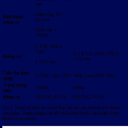
mm
Chiều rộng: 32 –
Kích thước
200 mm
màng co
Chiều cao: 5-
105mm
(L x W): 4400 x
1085
(L x W x H): 2400 x 540 x
Buồng co
1710 mm
X 1710 mm
Tiêu thụ điện
3.75kW, 1 pha: 220V
16kw, 3 pha 380V, 50Hz.
năng
Trọng lượng
1200kg
600kg
máy
Màng co
POF, PVC, PP, PE
POF, PVC, PP, PE
Lưu ý: Thông số thực tế có thể thay đổi tùy cấu hình và kích thước
sản phẩm. Doanh nghiệp nên đối chiếu kích thước sản phẩm trước
khi lựa chọn model.