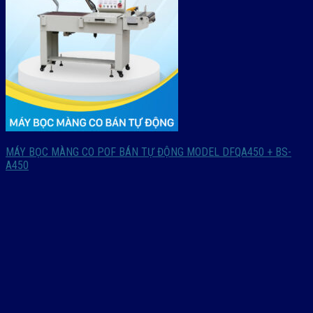
MÁY BỌC MÀNG CO POF BÁN TỰ ĐỘNG MODEL DFQA450 + BS-
A450