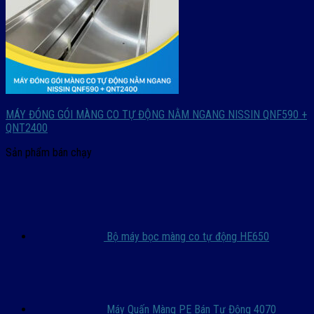
MÁY ĐÓNG GÓI MÀNG CO TỰ ĐỘNG NẰM NGANG NISSIN QNF590 +
QNT2400
Sản phẩm bán chạy
Bộ máy bọc màng co tự động HE650
Máy Quấn Màng PE Bán Tự Động 4070