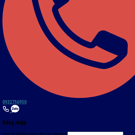
0932756950
Đăng nhập
Tên tài khoản hoặc địa chỉ email
*