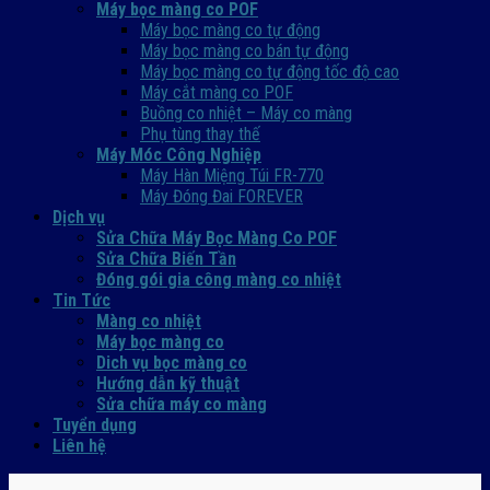
Máy bọc màng co POF
Máy bọc màng co tự động
Máy bọc màng co bán tự động
Máy bọc màng co tự động tốc độ cao
Máy cắt màng co POF
Buồng co nhiệt – Máy co màng
Phụ tùng thay thế
Máy Móc Công Nghiệp
Máy Hàn Miệng Túi FR-770
Máy Đóng Đai FOREVER
Dịch vụ
Sửa Chữa Máy Bọc Màng Co POF
Sửa Chữa Biến Tần
Đóng gói gia công màng co nhiệt
Tin Tức
Màng co nhiệt
Máy bọc màng co
Dich vụ bọc màng co
Hướng dẫn kỹ thuật
Sửa chữa máy co màng
Tuyển dụng
Liên hệ