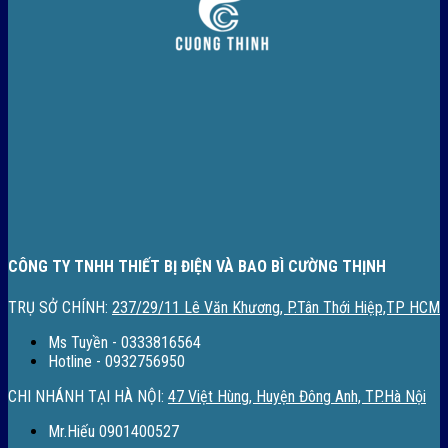
CÔNG TY TNHH THIẾT BỊ ĐIỆN VÀ BAO BÌ CƯỜNG THỊNH
TRỤ SỞ CHÍNH:
237/29/11 Lê Văn Khương, P.Tân Thới Hiệp,TP HCM
Ms Tuyền - 0333816564
Hotline - 0932756950
CHI NHÁNH TẠI HÀ NỘI:
47 Việt Hùng, Huyện Đông Anh, TP.Hà Nội
Mr.Hiếu 0901400527