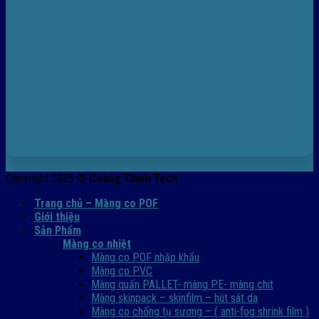
Copyright 2026 ©
Cường Thịnh Tech
Trang chủ – Màng co POF
Giới thiệu
Sản Phẩm
Màng co nhiệt
Màng co POF nhập khẩu
Màng co PVC
Màng quấn PALLET- màng PE- màng chit
Màng skinpack – skinfilm – hút sát da
Màng co chống tụ sương – ( anti-fog shrink film )