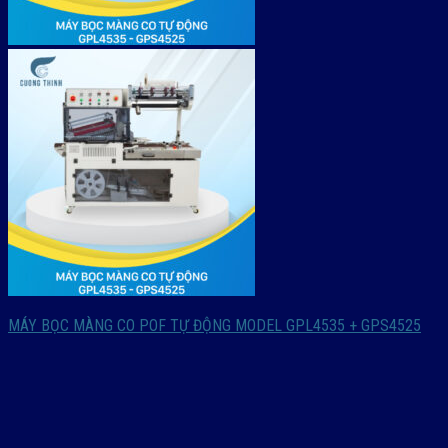
MÁY BỌC MÀNG CO POF TỰ ĐỘNG MODEL GPL4535 + GPS4525