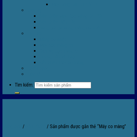
Máy Đóng Đai FOREVER
Dịch vụ
Sửa Chữa Máy Bọc Màng Co POF
Sửa Chữa Biến Tần
Đóng gói gia công màng co nhiệt
Tin Tức
Màng co nhiệt
Máy bọc màng co
Dich vụ bọc màng co
Hướng dẫn kỹ thuật
Sửa chữa máy co màng
Tuyển dụng
Liên hệ
Tìm kiếm:
Trang chủ
/
Sản Phẩm
/
Sản phẩm được gắn thẻ “Máy co màng”
Lọc