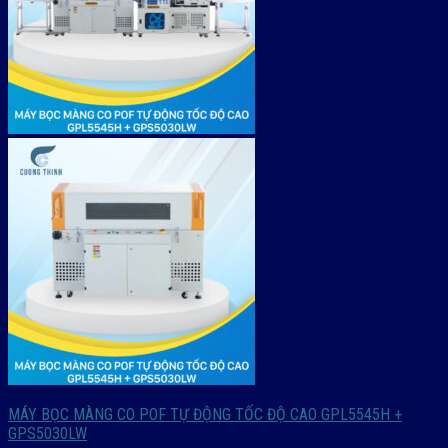
MÁY BỌC MÀNG CO POF TỰ ĐỘNG TỐC ĐỘ CAO GPL5545H +
GPS5030LW