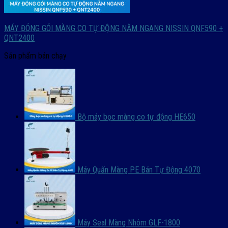
MÁY ĐÓNG GÓI MÀNG CO TỰ ĐỘNG NẰM NGANG NISSIN QNF590 +
QNT2400
Sản phẩm bán chạy
Bộ máy bọc màng co tự động HE650
Máy Quấn Màng PE Bán Tự Động 4070
Máy Seal Màng Nhôm GLF-1800