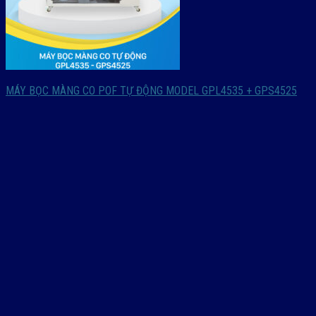
MÁY BỌC MÀNG CO POF TỰ ĐỘNG MODEL GPL4535 + GPS4525