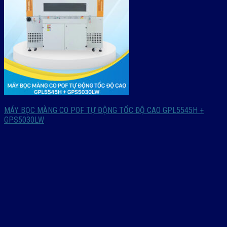
MÁY BỌC MÀNG CO POF TỰ ĐỘNG TỐC ĐỘ CAO GPL5545H +
GPS5030LW