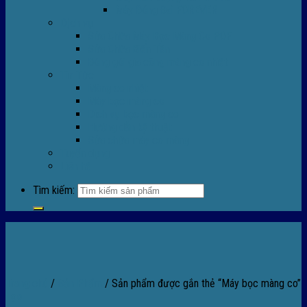
Máy Đóng Đai FOREVER
Dịch vụ
Sửa Chữa Máy Bọc Màng Co POF
Sửa Chữa Biến Tần
Đóng gói gia công màng co nhiệt
Tin Tức
Màng co nhiệt
Máy bọc màng co
Dich vụ bọc màng co
Hướng dẫn kỹ thuật
Sửa chữa máy co màng
Tuyển dụng
Liên hệ
Tìm kiếm:
Trang chủ
/
Sản Phẩm
/
Sản phẩm được gắn thẻ “Máy bọc màng co”
Lọc