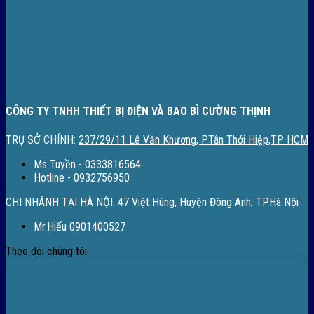
CÔNG TY TNHH THIẾT BỊ ĐIỆN VÀ BAO BÌ CƯỜNG THỊNH
TRỤ SỞ CHÍNH:
237/29/11 Lê Văn Khương, P.Tân Thới Hiệp,TP HCM
Ms Tuyền - 0333816564
Hotline - 0932756950
CHI NHÁNH TẠI HÀ NỘI:
47 Việt Hùng, Huyện Đông Anh, TP.Hà Nội
Mr.Hiếu 0901400527
Theo dõi chúng tôi