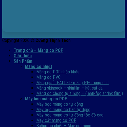
Copyright 2026 ©
Cường Thịnh Tech
Trang chủ – Màng co POF
Giới thiệu
Sản Phẩm
Màng co nhiệt
Màng co POF nhập khẩu
Màng co PVC
Màng quấn PALLET- màng PE- màng chit
Màng skinpack – skinfilm – hút sát da
Màng co chống tụ sương – ( anti-fog shrink film )
Máy bọc màng co POF
Máy bọc màng co tự động
Máy bọc màng co bán tự động
Máy bọc màng co tự động tốc độ cao
Máy cắt màng co POF
Buồng co nhiệt – Máy co màng