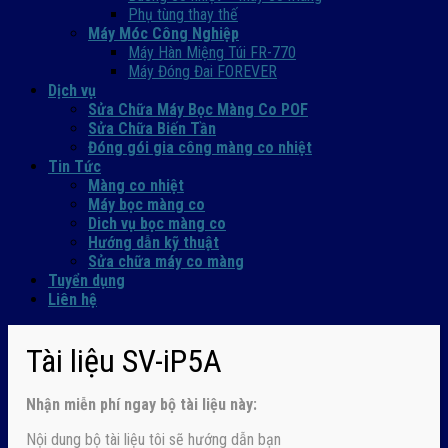
Phụ tùng thay thế
Máy Móc Công Nghiệp
Máy Hàn Miệng Túi FR-770
Máy Đóng Đai FOREVER
Dịch vụ
Sửa Chữa Máy Bọc Màng Co POF
Sửa Chữa Biến Tần
Đóng gói gia công màng co nhiệt
Tin Tức
Màng co nhiệt
Máy bọc màng co
Dich vụ bọc màng co
Hướng dẫn kỹ thuật
Sửa chữa máy co màng
Tuyển dụng
Liên hệ
Tài liệu SV-iP5A
Nhận
miễn phí ngay
bộ tài liệu này:
Nội dung bộ tài liệu tôi sẽ hướng dẫn bạn