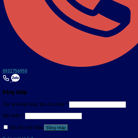
0932756950
Đăng nhập
Tên tài khoản hoặc địa chỉ email
*
Mật khẩu
*
Ghi nhớ mật khẩu
Đăng nhập