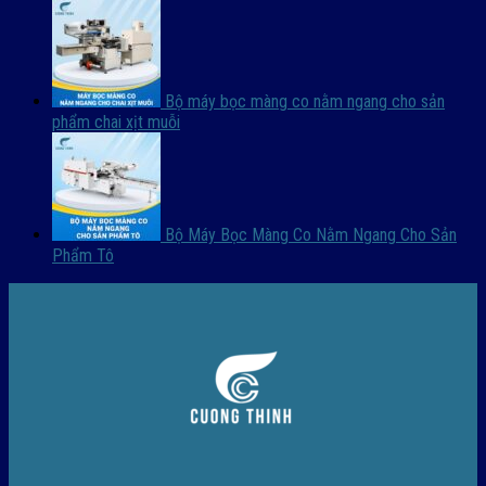
Bộ máy bọc màng co nằm ngang cho sản
phẩm chai xịt muỗi
Bộ Máy Bọc Màng Co Nằm Ngang Cho Sản
Phẩm Tô