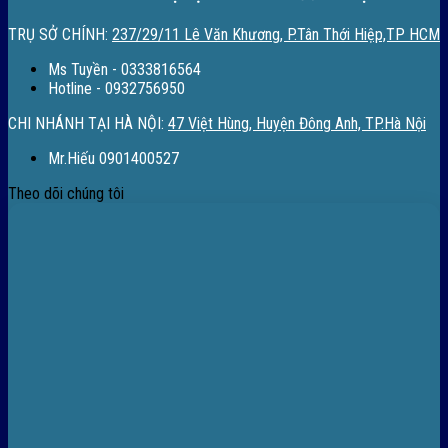
TRỤ SỞ CHÍNH:
237/29/11 Lê Văn Khương, P.Tân Thới Hiệp,TP HCM
Ms Tuyền - 0333816564
Hotline - 0932756950
CHI NHÁNH TẠI HÀ NỘI:
47 Việt Hùng, Huyện Đông Anh, TP.Hà Nội
Mr.Hiếu 0901400527
Theo dõi chúng tôi