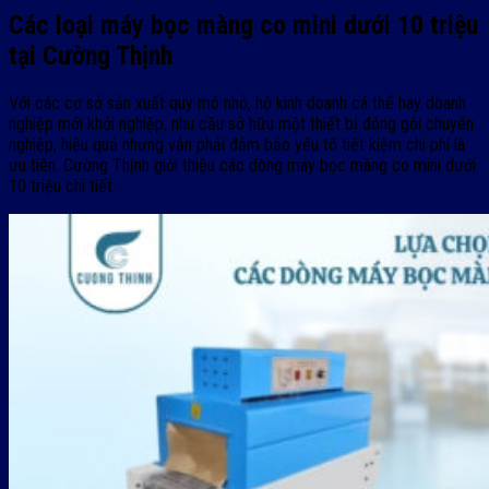
Các loại máy bọc màng co mini dưới 10 triệu
tại Cường Thịnh
Với các cơ sở sản xuất quy mô nhỏ, hộ kinh doanh cá thể hay doanh
nghiệp mới khởi nghiệp, nhu cầu sở hữu một thiết bị đóng gói chuyên
nghiệp, hiệu quả nhưng vẫn phải đảm bảo yếu tố tiết kiệm chi phí là
ưu tiên. Cường Thịnh giới thiệu các dòng máy bọc màng co mini dưới
10 triệu chi tiết: