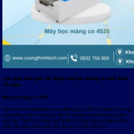
Lựa chọn tầm giá: các dòng máy bọc màng co mini dưới
10 triệu
Máy bọc màng co 4535
Với kích thước buồng hàn tương đối nhỏ gọn (450 x 350mm) và trọng
lượng 60kg, máy dễ dàng lắp đặt và vận hành mà vẫn mang lại hiệu
suất cao. Thiết bị có công suất 9.4KW và hoạt động với nguồn điện
220V, cho phép kiểm soát nhiệt độ co từ 0 đến 300 độ C.