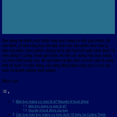
Bạn đang tìm kiếm một chiếc máy bọc màng co nhỏ gọn (mini), dễ
vận hành, có khả năng bọc kín đẹp mắt các sản phẩm như chai lọ,
hộp mỹ phẩm, thực phẩm, nhưng lại bị giới hạn bởi ngân sách dưới 10
triệu đồng? Cường Thịnh giới thiệu chi tiết các dòng máy bọc màng
co mini chất lượng cao, dễ vận hành và đặc biệt có mức giá vô cùng
kinh tế dưới 10 triệu đồng, sẵn sàng đồng hành cùng mọi cơ sở sản
xuất và doanh nghiệp khởi nghiệp.
Mục Lục
Máy bọc màng co mini là gì? Nguyên lý hoạt động
Máy bọc màng co mini là gì?
Nguyên lý hoạt động của máy
Các loại máy bọc màng co mini dưới 10 triệu tại Cường Thịnh