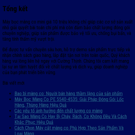
Tổng kết
Máy bọc màng co mini giá 10 triệu không chỉ giúp các cơ sở sản xuất
nhỏ giải quyết bài toán chi phí mà còn đảm bảo chất lượng đóng gói
chuyên nghiệp, giúp sản phẩm được bảo vệ tối ưu, chống bụi bẩn, và
tăng tính thẩm mỹ vượt trội.
Để được tư vấn chuyên sâu hơn, hỗ trợ demo sản phẩm trực tiếp và
nhận chính sách giao hàng, lắp đặt tận nơi trên toàn quốc, Quý khách
hàng vui lòng liên hệ ngay với Cường Thịnh. Chúng tôi cam kết mang
lại sự an tâm tuyệt đối về chất lượng và dịch vụ, giúp doanh nghiệp
của bạn phát triển bền vững.
Bài viết mới
Bao bì màng co: Người bán hàng thầm lặng của sản phẩm
Máy Bọc Màng Co PE 5540-4535: Giải Pháp Đóng Gói Lốc
Hàng, Thùng Hàng Hiệu Quả
Các yếu tố ảnh hưởng đến chất lượng co màng
Tại Sao Màng Co Hay Bị Cháy, Rách, Co Không Đều Và Cách
Khắc Phục Hiệu Quả
Cách Chọn Máy cắt màng co Phù Hợp Theo Sản Phẩm Và
Loại Màng