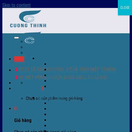
Skip to content
CLOSE
Trang chủ – Màng co POF
Giới thiệu
Sản Phẩm
Màng co nhiệt
Menu
Màng co POF nhập khẩu
177/1 LÊ VĂN KHƯƠNG, P.TÂN THỚI HIỆP TP.HCM
Màng co PVC
Màng quấn PALLET- màng PE- màng chit
47 VIỆT HÙNG, HUYỆN ĐÔNG ANH, TP.HÀ NỘI
Màng skinpack - skinfilm - hút sát da
0932 756 950
Màng co chống tụ sương - ( anti-fog shrink
Giỏ hàng /
0
₫
0
film )
Máy bọc màng co POF
Chưa có sản phẩm trong giỏ hàng.
Máy bọc màng co tự động
0
Máy bọc màng co bán tự động
Máy bọc màng co tự động tốc độ cao
Máy cắt màng co POF
Giỏ hàng
Buồng co nhiệt - Máy co màng
Phụ tùng thay thế