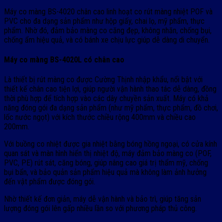
Máy co màng BS-4020 chân cao linh hoạt co rút màng nhiệt POF và
PVC cho đa dạng sản phẩm như hộp giấy, chai lọ, mỹ phẩm, thực
phẩm. Nhờ đó, đảm bảo màng co căng đẹp, không nhăn, chống bụi,
chống ẩm hiệu quả, và có bánh xe chịu lực giúp dễ dàng di chuyển.
Máy co màng BS-4020L có chân cao
Là thiết bị rút màng co được Cường Thịnh nhập khẩu, nổi bật với
thiết kế chân cao tiện lợi, giúp người vận hành thao tác dễ dàng, đồng
thời phù hợp để tích hợp vào các dây chuyền sản xuất. Máy có khả
năng đóng gói đa dạng sản phẩm (như mỹ phẩm, thực phẩm, đồ chơi,
lốc nước ngọt) với kích thước chiều rộng 400mm và chiều cao
200mm.
Với buồng co nhiệt được gia nhiệt bằng bóng hồng ngoại, có cửa kính
quan sát và màn hình hiển thị nhiệt độ, máy đảm bảo màng co (POF,
PVC, PE) rút sát, căng bóng, giúp nâng cao giá trị thẩm mỹ, chống
bụi bẩn, và bảo quản sản phẩm hiệu quả mà không làm ảnh hưởng
đến vật phẩm được đóng gói.
Nhờ thiết kế đơn giản, máy dễ vận hành và bảo trì, giúp tăng sản
lượng đóng gói lên gấp nhiều lần so với phương pháp thủ công.