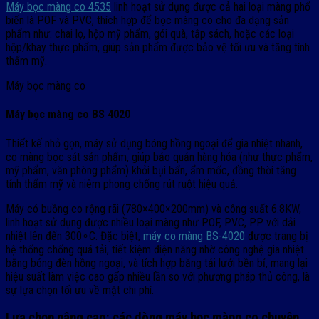
Máy bọc màng co 4535
linh hoạt sử dụng được cả hai loại màng phổ
biến là POF và PVC, thích hợp để bọc màng co cho đa dạng sản
phẩm như: chai lọ, hộp mỹ phẩm, gói quà, tập sách, hoặc các loại
hộp/khay thực phẩm, giúp sản phẩm được bảo vệ tối ưu và tăng tính
thẩm mỹ.
Máy bọc màng co
Máy bọc màng co BS 4020
Thiết kế nhỏ gọn, máy sử dụng bóng hồng ngoại để gia nhiệt nhanh,
co màng bọc sát sản phẩm, giúp bảo quản hàng hóa (như thực phẩm,
mỹ phẩm, văn phòng phẩm) khỏi bụi bẩn, ẩm mốc, đồng thời tăng
tính thẩm mỹ và niêm phong chống rút ruột hiệu quả.
Máy có buồng co rộng rãi (780×400×200mm) và công suất 6.8KW,
linh hoạt sử dụng được nhiều loại màng như POF, PVC, PP với dải
nhiệt lên đến 300∘C. Đặc biệt,
máy co màng BS-4020
được trang bị
hệ thống chống quá tải, tiết kiệm điện năng nhờ công nghệ gia nhiệt
bằng bóng đèn hồng ngoại, và tích hợp băng tải lưới bền bỉ, mang lại
hiệu suất làm việc cao gấp nhiều lần so với phương pháp thủ công, là
sự lựa chọn tối ưu về mặt chi phí.
Lựa chọn nâng cao: các dòng máy bọc màng co chuyên