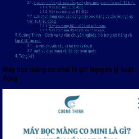
Lựa chọn tầm giá: các dòng máy bọc màng co mini dưới 10 triệu
Máy bọc màng co 4535
Máy bọc màng co BS 4020
Lựa chọn nâng cao: các dòng máy bọc màng co chuyên nghiệp
trên 10 triệu đồng
Máy co màng BS – 4020 có chân cao
Máy co màng BS-4020L có chân cao
Cường Thịnh – Dịch vụ tư vấn chuyên nghiệp, hỗ trợ giao hàng và
lắp đặt tận nơi
Tư vấn chuyên sâu và hỗ trợ kỹ thuật
Dịch vụ giao hàng và lắp đặt toàn quốc
Tổng kết
Máy bọc màng co mini là gì? Nguyên lý hoạt
động