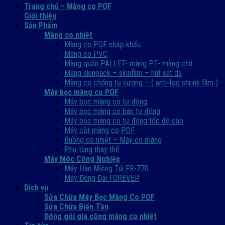
Trang chủ – Màng co POF
Giới thiệu
Sản Phẩm
Màng co nhiệt
Màng co POF nhập khẩu
Màng co PVC
Màng quấn PALLET- màng PE- màng chit
Màng skinpack – skinfilm – hút sát da
Màng co chống tụ sương – ( anti-fog shrink film )
Máy bọc màng co POF
Máy bọc màng co tự động
Máy bọc màng co bán tự động
Máy bọc màng co tự động tốc độ cao
Máy cắt màng co POF
Buồng co nhiệt – Máy co màng
Phụ tùng thay thế
Máy Móc Công Nghiệp
Máy Hàn Miệng Túi FR-770
Máy Đóng Đai FOREVER
Dịch vụ
Sửa Chữa Máy Bọc Màng Co POF
Sửa Chữa Biến Tần
Đóng gói gia công màng co nhiệt