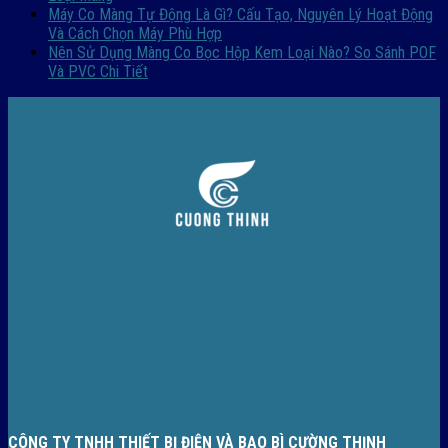
Máy Co Màng Tự Động Là Gì? Cấu Tạo, Nguyên Lý Hoạt Động
Và Cách Chọn Máy Phù Hợp
Nên Sử Dụng Màng Co Bọc Hộp Kem Loại Nào? So Sánh POF
Và PVC Chi Tiết
CÔNG TY TNHH THIẾT BỊ ĐIỆN VÀ BAO BÌ CƯỜNG THỊNH