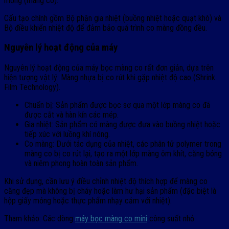
mỏng (màng co).
Cấu tạo chính gồm Bộ phận gia nhiệt (buồng nhiệt hoặc quạt khò) và
Bộ điều khiển nhiệt độ để đảm bảo quá trình co màng đồng đều.
Nguyên lý hoạt động của máy
Nguyên lý hoạt động của máy bọc màng co rất đơn giản, dựa trên
hiện tượng vật lý: Màng nhựa bị co rút khi gặp nhiệt độ cao (Shrink
Film Technology).
Chuẩn bị: Sản phẩm được bọc sơ qua một lớp màng co đã
được cắt và hàn kín các mép.
Gia nhiệt: Sản phẩm có màng được đưa vào buồng nhiệt hoặc
tiếp xúc với luồng khí nóng.
Co màng: Dưới tác dụng của nhiệt, các phân tử polymer trong
màng co bị co rút lại, tạo ra một lớp màng ôm khít, căng bóng
và niêm phong hoàn toàn sản phẩm.
Khi sử dụng, cần lưu ý điều chỉnh nhiệt độ thích hợp để màng co
căng đẹp mà không bị cháy hoặc làm hư hại sản phẩm (đặc biệt là
hộp giấy mỏng hoặc thực phẩm nhạy cảm với nhiệt).
Tham khảo: Các dòng
máy bọc màng co mini
công suất nhỏ