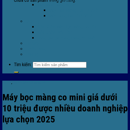
Chưa có sản phẩm trong giỏ hàng.
Máy Móc Công Nghiệp
Máy Hàn Miệng Túi FR-770
Máy Đóng Đai FOREVER
Dịch vụ
Sửa Chữa Máy Bọc Màng Co POF
Sửa Chữa Biến Tần
Đóng gói gia công màng co nhiệt
Tin tức
Tuyển dụng
Liên hệ
Tìm kiếm:
Tin tức
,
TIn tức máy bọc màng co
Máy bọc màng co mini giá dưới
10 triệu được nhiều doanh nghiệp
lựa chọn 2025