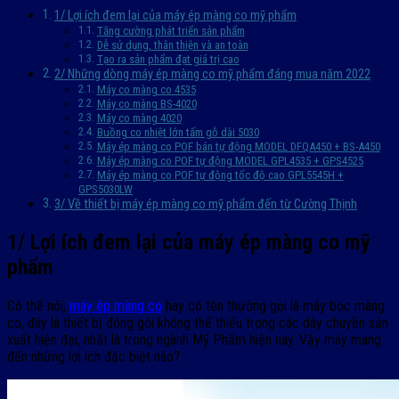
1/ Lợi ích đem lại của máy ép màng co mỹ phẩm
Tăng cường phát triển sản phẩm
Dễ sử dụng, thân thiện và an toàn
Tạo ra sản phẩm đạt giá trị cao
2/ Những dòng máy ép màng co mỹ phẩm đáng mua năm 2022
Máy co màng co 4535
Máy co màng BS-4020
Máy co màng 4020
Buồng co nhiệt lớn tấm gỗ dài 5030
Máy ép màng co POF bán tự động MODEL DFQA450 + BS-A450
Máy ép màng co POF tự động MODEL GPL4535 + GPS4525
Máy ép màng co POF tự động tốc độ cao GPL5545H +
GPS5030LW
3/ Về thiết bị máy ép màng co mỹ phẩm đến từ Cường Thịnh
1/ Lợi ích đem lại của máy ép màng co mỹ
phẩm
Có thể nói,
máy ép màng co
hay có tên thường gọi là máy bọc màng
co, đây là thiết bị đóng gói không thể thiếu trong các dây chuyền sản
xuất hiện đại, nhất là trong ngành Mỹ Phẩm hiện nay. Vậy máy mang
đến những lợi ích đặc biệt nào?