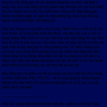
ứng nhu cầu đóng gói và vận chuyển hàng hóa an toàn của khách
hàng. Các loại máy đóng gói mỹ phẩm này phù hợp với các mặt hàng
lớn nhỏ, thậm chí có thể tùy chỉnh theo công suất. Máy đóng gói
màng mỹ phẩm giúp co, gấp và căng màng tùy theo mục đích sử
dụng và loại mỹ phẩm cần đóng gói.
Máy bọc màng co mỹ phẩm của Cường Thịnh Tech có thể xử lý các
kích thước tải trọng khác nhau tùy thuộc vào nhu cầu của cơ sở sử
dụng chúng. Máy xuất xứ từ các nhà máy sản xuất đáng tin cậy, đảm
bảo độ bền và tuổi thọ cao. Nó chắc chắn sẽ giúp bất kỳ sự kiện nào
phát triển và gia tăng giá trị trong những năm tới. Điểm chung của
các máy của chúng tôi là chúng cung cấp nhiều tính năng như điều
chỉnh băng tải tự động, điều khiển tốc độ co màng và cảm biến tự
động. Đặc biệt máy được làm bằng vật liệu tốt nhất và có các thành
phần thiết kế chất lượng cao, dễ thay thế và lắp ráp.
Máy đóng gói mỹ phẩm có thể sử dụng các loại chất liệu bọc màng
co khác nhau như PVC, POF, PE,… và có ứng dụng kỹ thuật chuyên
nghiệp phù hợp nhất cho từng loại mỹ phẩm, kể cả là các loại sản
phẩm phức tạp nhất.
________________________
Hiện các dòng máy trên chỉ được bán độc quyền tại Cường Thịnh,