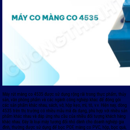
Máy rút màng co 4535 được sử dụng rộng rãi trong thực phẩm, thủy
sản, văn phòng phẩm và các ngành công nghiệp khác để đóng gói
các sản phẩm khác nhau, sách, vở, hộp kẹo, mì, tô, v.v. Hiện nay, dòng
4535 trên thị trường có nhiều mẫu mã đa dạng, phù hợp với nhiều sản
phẩm khác nhau và đáp ứng nhu cầu của nhiều đối tượng khách hàng
khác nhau. Đây là loại máy tương đối nhỏ dành cho doanh nghiệp gia
đình, thường được sử dụng để bọc POF, màng co PVC, hộp, bọc quà,