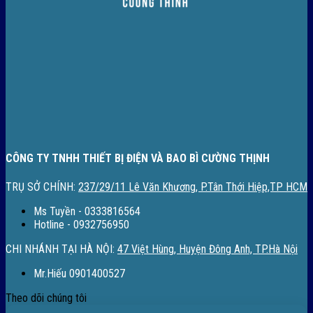
CÔNG TY TNHH THIẾT BỊ ĐIỆN VÀ BAO BÌ CƯỜNG THỊNH
TRỤ SỞ CHÍNH:
237/29/11 Lê Văn Khương, P.Tân Thới Hiệp,TP HCM
Ms Tuyền - 0333816564
Hotline - 0932756950
CHI NHÁNH TẠI HÀ NỘI:
47 Việt Hùng, Huyện Đông Anh, TP.Hà Nội
Mr.Hiếu 0901400527
Theo dõi chúng tôi