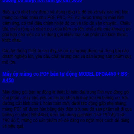
Buồng co nhiệt lớn tấm gỗ dài 5030
Buồng co nhiệt này được sử dụng rộng rãi để co và sấy các vật liệu
màng co khác nhau như POF, PVC, PE, v.v. Được trang bị màn hình
cảm ứng, có thể điều chỉnh nhiệt độ co và tốc độ vận chuyển… Chiều
dài, chiều rộng và chiều cao của hầm co lớn, chiều dài của khoang co
phù hợp cho việc co và đóng gói nhiều loại sản phẩm có kích thước
khác nhau.
Các hệ thống thiết bị sau đây sẽ có xu hướng được sử dụng bởi các
doanh nghiệp lớn, yêu cầu chất lượng cao và sản lượng sản phẩm quy
mô lớn.
Máy ép màng co POF bán tự động MODEL DFQA450 + BS-
A450
Máy đóng gói bán tự động là thiết bị hiện đại trong lĩnh vực đóng gói
sản phẩm, máy chủ yếu có hai bộ phận là máy xén và buồng co. Với
đường cắt hình chữ L hoàn toàn mới, dưới tác động gấp nhẹ nhàng,
màng POF sẽ được hàn bằng dây điện trở, sau đó sản phẩm sẽ đi qua
buồng co nhiệt BS-A450, dưới tác dụng gia nhiệt 150-190 độ 150-
190 độ C, màng có sản phẩm sẽ dễ dàng co ngót một cách dễ dàng
và hiệu quả.