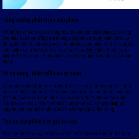
Tăng cường phát triển sản phẩm
Với những chiếc máy co trong dây chuyền sản xuất càng giúp nâng
cao hiệu quả hoạt động mà không cần phải sử dụng nhiều sức lao
động để hoàn thành công việc. Chỉ những công nhân cụ thể và người
vận hành máy mới được yêu cầu thực hiện điều khiển. Điều này sẽ
giúp tiết kiệm đáng kể chi phí nhân công và giúp tăng năng suất lao
động.
Dễ sử dụng, thân thiện và an toàn
Sản phẩm màng bọc co thường được làm từ chất liệu an toàn, đảm
bảo sức khỏe cho người tiêu dùng, giúp bảo vệ sản phẩm, hàng hóa
tốt hơn, chất lượng hơn. Một số sản phẩm thậm chí còn sử dụng
màng bọc co như một hình thức niêm phong sản phẩm. Giúp giữ
nguyên vẹn sản phẩm cho đến khi đến tay người tiêu dùng.
Tạo ra sản phẩm đạt giá trị cao
Bọc sản phẩm bằng màng bọc co lại để thẩm mỹ hơn. Có màng co