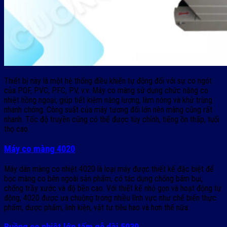
Thiết bị này là một hệ thống điều khiển tự động đối với sự co ngót
của POF, PVC, PFC, PV, v.v. Máy co màng sử dụng chức năng co
nhiệt hồng ngoại, giúp tiết kiệm năng lượng, làm nóng và khử trùng
nhanh chóng. Công suất của máy tương đối lớn nên màng cũng rất
nhanh. Tốc độ truyền cũng có thể được tùy chỉnh, tiếng ồn thấp, tuổi
thọ cao.
Máy co màng 4020
Máy dán màng co nhiệt 4020 là loại máy được thiết kế đặc biệt để
bọc màng co bên ngoài sản phẩm, có tác dụng chống bám bụi,
chống trầy xước và độ bền cao. Với thiết kế nhỏ gọn và hoạt động tự
động, 4020 được ưa chuộng trong nhiều lĩnh vực như chế biến thực
phẩm, dược phẩm, linh kiện, vật tư tiêu hao và hơn thế nữa.