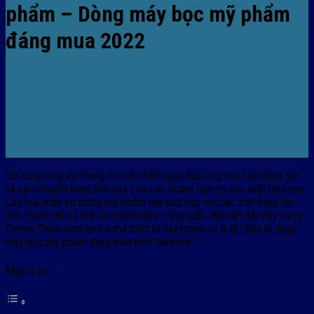
phẩm – Dòng máy bọc mỹ phẩm
đáng mua 2022
Sử dụng máy ép màng co mỹ phẩm giúp đáp ứng nhu cầu đóng gói
và vận chuyển hàng hóa của của các doanh nghiệp sản xuất hiện nay.
Các loại máy ép màng mỹ phẩm này phù hợp với các mặt hàng lớn
nhỏ, thậm chí có thể tùy chỉnh theo công suất. Bài viết này hãy cùng
Cường Thịnh xem lợi ích mà thiết bị này mang lại là gì? Đâu là dòng
máy bọc mỹ phẩm đáng mua nhất hiện nay?
Mục Lục