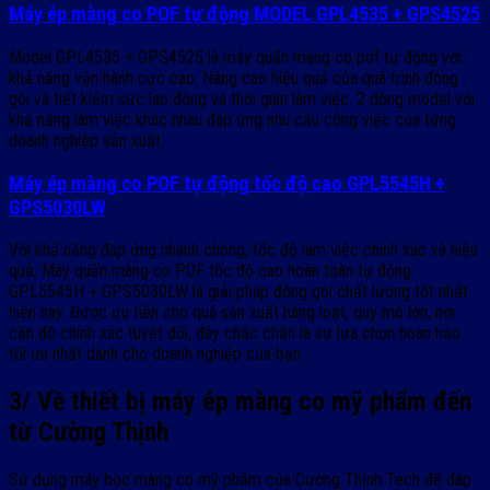
Máy ép màng co POF tự động MODEL GPL4535 + GPS4525
Model GPL4535 + GPS4525 là máy quấn màng co pof tự động với
khả năng vận hành cực cao. Nâng cao hiệu quả của quá trình đóng
gói và tiết kiệm sức lao động và thời gian làm việc. 2 dòng model với
khả năng làm việc khác nhau đáp ứng nhu cầu công việc của từng
doanh nghiệp sản xuất.
Máy ép màng co POF tự động tốc độ cao GPL5545H +
GPS5030LW
Với khả năng đáp ứng nhanh chóng, tốc độ làm việc chính xác và hiệu
quả, Máy quấn màng co POF tốc độ cao hoàn toàn tự động
GPL5545H + GPS5030LW là giải pháp đóng gói chất lượng tốt nhất
hiện nay. Được ưu tiên cho quá sản xuất hàng loạt, quy mô lớn, nơi
cần độ chính xác tuyệt đối, đây chắc chắn là sự lựa chọn hoàn hảo
tối ưu nhất dành cho doanh nghiệp của bạn.
3/ Về thiết bị máy ép màng co mỹ phẩm đến
từ Cường Thịnh
Sử dụng máy bọc màng co mỹ phẩm của Cường Thịnh Tech để đáp