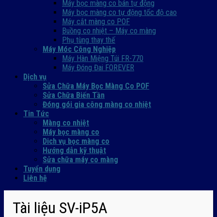
Máy bọc màng co bán tự động
Máy bọc màng co tự động tốc độ cao
Máy cắt màng co POF
Buồng co nhiệt – Máy co màng
Phụ tùng thay thế
Máy Móc Công Nghiệp
Máy Hàn Miệng Túi FR-770
Máy Đóng Đai FOREVER
Dịch vụ
Sửa Chữa Máy Bọc Màng Co POF
Sửa Chữa Biến Tần
Đóng gói gia công màng co nhiệt
Tin Tức
Màng co nhiệt
Máy bọc màng co
Dich vụ bọc màng co
Hướng dẫn kỹ thuật
Sửa chữa máy co màng
Tuyển dụng
Liên hệ
Tài liệu SV-iP5A