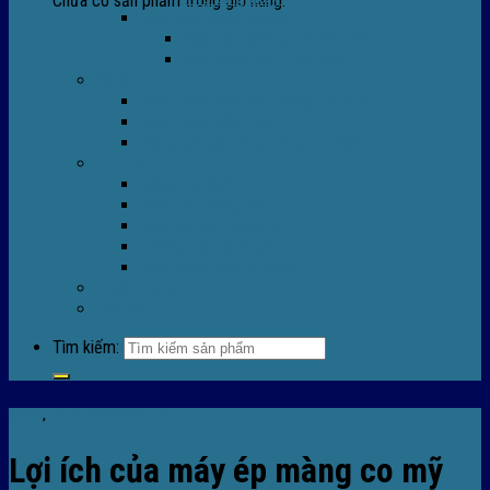
Chưa có sản phẩm trong giỏ hàng.
Máy Móc Công Nghiệp
Máy Hàn Miệng Túi FR-770
Máy Đóng Đai FOREVER
Dịch vụ
Sửa Chữa Máy Bọc Màng Co POF
Sửa Chữa Biến Tần
Đóng gói gia công màng co nhiệt
Tin Tức
Màng co nhiệt
Máy bọc màng co
Dich vụ bọc màng co
Hướng dẫn kỹ thuật
Sửa chữa máy co màng
Tuyển dụng
Liên hệ
Tìm kiếm:
Tin tức
,
TIn tức máy bọc màng co
Lợi ích của máy ép màng co mỹ