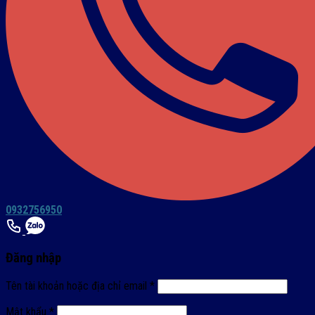
0932756950
Đăng nhập
Tên tài khoản hoặc địa chỉ email
*
Mật khẩu
*