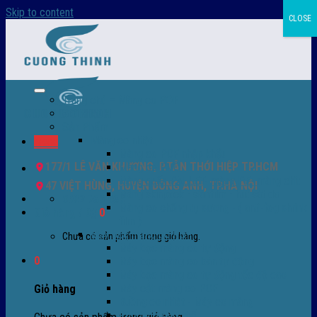
Skip to content
CLOSE
Trang chủ – Màng co POF
Giới thiệu
Sản Phẩm
Màng co nhiệt
Menu
Màng co POF nhập khẩu
177/1 LÊ VĂN KHƯƠNG, P.TÂN THỚI HIỆP TP.HCM
Màng co PVC
Màng quấn PALLET- màng PE- màng chit
47 VIỆT HÙNG, HUYỆN ĐÔNG ANH, TP.HÀ NỘI
Màng skinpack - skinfilm - hút sát da
0932 756 950
Màng co chống tụ sương - ( anti-fog shrink
Giỏ hàng /
0
₫
0
film )
Máy bọc màng co POF
Chưa có sản phẩm trong giỏ hàng.
Máy bọc màng co tự động
0
Máy bọc màng co bán tự động
Máy bọc màng co tự động tốc độ cao
Máy cắt màng co POF
Giỏ hàng
Buồng co nhiệt - Máy co màng
Phụ tùng thay thế