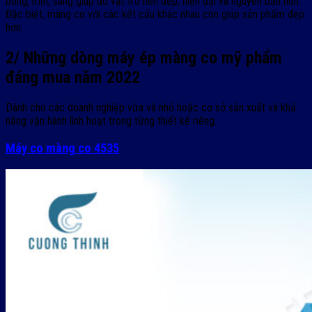
bóng, mịn, sáng giúp đồ vật trở nên đẹp, hiện đại và nguyên bản hơn.
Đặc biệt, màng co với các kết cấu khác nhau còn giúp sản phẩm đẹp
hơn.
2/ Những dòng máy ép màng co mỹ phẩm
đáng mua năm 2022
Dành cho các doanh nghiệp vừa và nhỏ hoặc cơ sở sản xuất và khả
năng vận hành linh hoạt trong từng thiết kế riêng.
Máy co màng co 4535