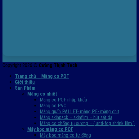
Copyright 2026 ©
Cường Thịnh Tech
Trang chủ – Màng co POF
Giới thiệu
Sản Phẩm
Màng co nhiệt
Màng co POF nhập khẩu
Màng co PVC
Màng quấn PALLET- màng PE- màng chit
Màng skinpack – skinfilm – hút sát da
Màng co chống tụ sương – ( anti-fog shrink film )
Máy bọc màng co POF
Máy bọc màng co tự động