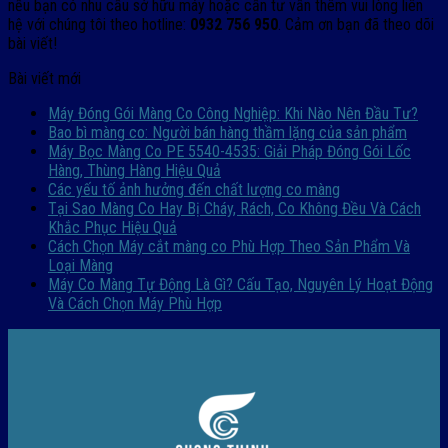
nếu bạn có nhu cầu sở hữu máy hoặc cần tư vấn thêm vui lòng liên
hệ với chúng tôi theo hotline:
0932 756 950
. Cảm ơn bạn đã theo dõi
bài viết!
Bài viết mới
Máy Đóng Gói Màng Co Công Nghiệp: Khi Nào Nên Đầu Tư?
Bao bì màng co: Người bán hàng thầm lặng của sản phẩm
Máy Bọc Màng Co PE 5540-4535: Giải Pháp Đóng Gói Lốc
Hàng, Thùng Hàng Hiệu Quả
Các yếu tố ảnh hưởng đến chất lượng co màng
Tại Sao Màng Co Hay Bị Cháy, Rách, Co Không Đều Và Cách
Khắc Phục Hiệu Quả
Cách Chọn Máy cắt màng co Phù Hợp Theo Sản Phẩm Và
Loại Màng
Máy Co Màng Tự Động Là Gì? Cấu Tạo, Nguyên Lý Hoạt Động
Và Cách Chọn Máy Phù Hợp