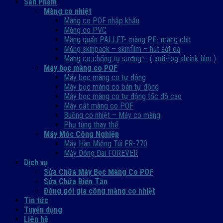
Sản Phẩm
Màng co nhiệt
Màng co POF nhập khẩu
Màng co PVC
Màng quấn PALLET- màng PE- màng chit
Màng skinpack – skinfilm – hút sát da
Màng co chống tụ sương – ( anti-fog shrink film )
Máy bọc màng co POF
Máy bọc màng co tự động
Máy bọc màng co bán tự động
Máy bọc màng co tự động tốc độ cao
Máy cắt màng co POF
Buồng co nhiệt – Máy co màng
Phụ tùng thay thế
Máy Móc Công Nghiệp
Máy Hàn Miệng Túi FR-770
Máy Đóng Đai FOREVER
Dịch vụ
Sửa Chữa Máy Bọc Màng Co POF
Sửa Chữa Biến Tần
Đóng gói gia công màng co nhiệt
Tin tức
Tuyển dụng
Liên hệ