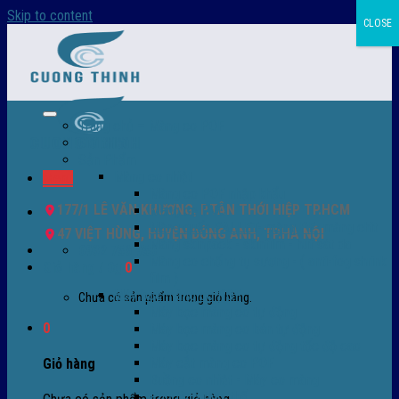
Skip to content
CLOSE
Trang chủ – Màng co POF
Giới thiệu
Sản Phẩm
Màng co nhiệt
Menu
Màng co POF nhập khẩu
177/1 LÊ VĂN KHƯƠNG, P.TÂN THỚI HIỆP TP.HCM
Màng co PVC
Màng quấn PALLET- màng PE- màng chit
47 VIỆT HÙNG, HUYỆN ĐÔNG ANH, TP.HÀ NỘI
Màng skinpack - skinfilm - hút sát da
0932 756 950
Màng co chống tụ sương - ( anti-fog shrink
Giỏ hàng /
0
₫
0
film )
Máy bọc màng co POF
Chưa có sản phẩm trong giỏ hàng.
Máy bọc màng co tự động
0
Máy bọc màng co bán tự động
Máy bọc màng co tự động tốc độ cao
Máy cắt màng co POF
Giỏ hàng
Buồng co nhiệt - Máy co màng
Phụ tùng thay thế