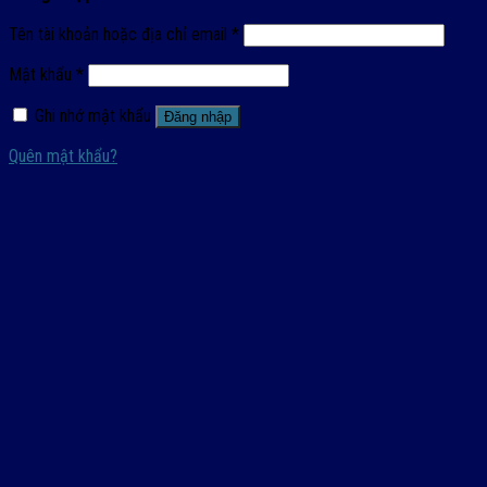
Tên tài khoản hoặc địa chỉ email
*
Mật khẩu
*
Ghi nhớ mật khẩu
Đăng nhập
Quên mật khẩu?