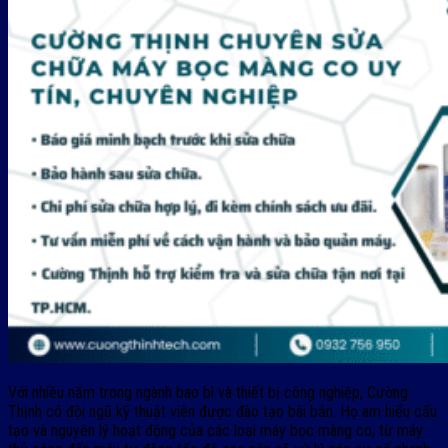
Với nhiều năm trong ngành bao bì và thiết bị công nghiệp, Cường
Thịnh có đội ngũ kỹ thuật viên được đào tạo bài bản. Họ am hiểu cấu
tạo và nguyên lý hoạt động của các loại máy bọc màng co, từ máy