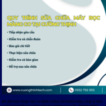
Để đảm bảo thuận tiện và nhanh chóng cho khách hàng, công ty đưa
ra một quy trình sửa chữa máy bọc màng co uy tín, chuyên nghiệp