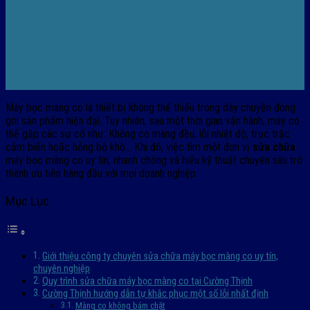
Máy bọc màng co là thiết bị không thể thiếu trong dây chuyền đóng
gói sản phẩm hiện đại. Tuy nhiên, sau một thời gian vận hành, máy có
thể gặp các sự cố như: Không co màng đều, lỗi nhiệt độ, trục trặc
cảm biến hoặc hỏng bộ khò… Khi đó, việc tìm một đơn vị
sửa chữa
máy bọc màng co uy tín, nhanh chóng và hiểu kỹ thuật chuyên sâu trở
thành ưu tiên hàng đầu với mọi doanh nghiệp.
Mục Lục
Giới thiệu công ty chuyên sửa chữa máy bọc màng co uy tín,
chuyên nghiệp
Quy trình sửa chữa máy bọc màng co tại Cường Thịnh
Cường Thịnh hướng dẫn tự khắc phục một số lỗi nhất định
Màng co không bám chặt