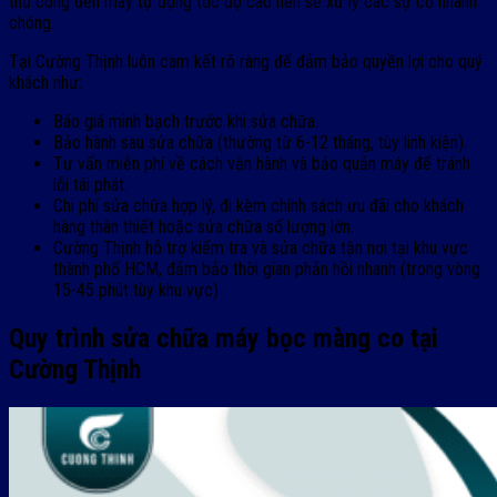
thủ công đến máy tự động tốc độ cao nên sẽ xử lý các sự cố nhanh
chóng.
Tại Cường Thịnh luôn cam kết rõ ràng để đảm bảo quyền lợi cho quý
khách như:
Báo giá minh bạch trước khi sửa chữa.
Bảo hành sau sửa chữa (thường từ 6-12 tháng, tùy linh kiện).
Tư vấn miễn phí về cách vận hành và bảo quản máy để tránh
lỗi tái phát.
Chi phí sửa chữa hợp lý, đi kèm chính sách ưu đãi cho khách
hàng thân thiết hoặc sửa chữa số lượng lớn.
Cường Thịnh hỗ trợ kiểm tra và sửa chữa tận nơi tại khu vực
thành phố HCM, đảm bảo thời gian phản hồi nhanh (trong vòng
15-45 phút tùy khu vực)
Quy trình sửa chữa máy bọc màng co tại
Cường Thịnh