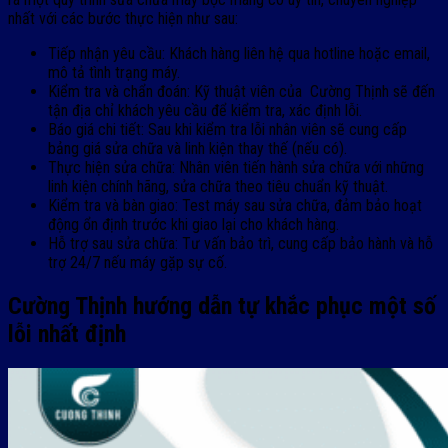
nhất với các bước thực hiện như sau:
Tiếp nhận yêu cầu: Khách hàng liên hệ qua hotline hoặc email,
mô tả tình trạng máy.
Kiểm tra và chẩn đoán: Kỹ thuật viên của Cường Thịnh sẽ đến
tận địa chỉ khách yêu cầu để kiểm tra, xác định lỗi.
Báo giá chi tiết: Sau khi kiểm tra lỗi nhân viên sẽ cung cấp
bảng giá sửa chữa và linh kiện thay thế (nếu có).
Thực hiện sửa chữa: Nhân viên tiến hành sửa chữa với những
linh kiện chính hãng, sửa chữa theo tiêu chuẩn kỹ thuật.
Kiểm tra và bàn giao: Test máy sau sửa chữa, đảm bảo hoạt
động ổn định trước khi giao lại cho khách hàng.
Hỗ trợ sau sửa chữa: Tư vấn bảo trì, cung cấp bảo hành và hỗ
trợ 24/7 nếu máy gặp sự cố.
Cường Thịnh hướng dẫn tự khắc phục một số
lỗi nhất định