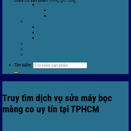
Chưa có sản phẩm trong giỏ hàng.
Máy Móc Công Nghiệp
Máy Hàn Miệng Túi FR-770
Máy Đóng Đai FOREVER
Dịch vụ
Sửa Chữa Máy Bọc Màng Co POF
Sửa Chữa Biến Tần
Đóng gói gia công màng co nhiệt
Tin tức
Tuyển dụng
Liên hệ
Tìm kiếm:
Tin tức
Truy tìm dịch vụ sửa máy bọc
màng co uy tín tại TPHCM