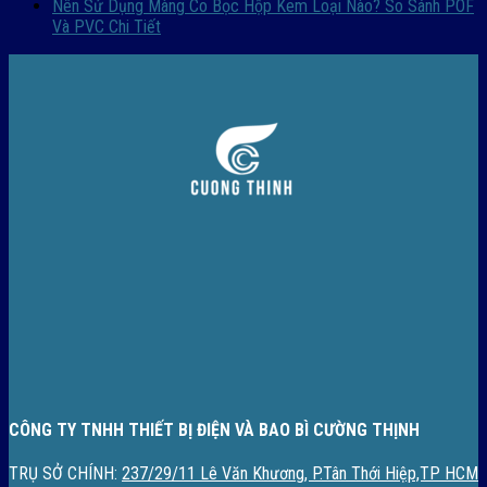
Nên Sử Dụng Màng Co Bọc Hộp Kem Loại Nào? So Sánh POF
Và PVC Chi Tiết
CÔNG TY TNHH THIẾT BỊ ĐIỆN VÀ BAO BÌ CƯỜNG THỊNH
TRỤ SỞ CHÍNH:
237/29/11 Lê Văn Khương, P.Tân Thới Hiệp,TP HCM