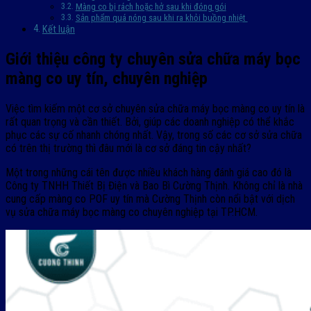
Màng co bị rách hoặc hở sau khi đóng gói
Sản phẩm quá nóng sau khi ra khỏi buồng nhiệt
Kết luận
Giới thiệu công ty chuyên sửa chữa máy bọc
màng co uy tín, chuyên nghiệp
Việc tìm kiếm một cơ sở chuyên sửa chữa máy bọc màng co uy tín là
rất quan trọng và cần thiết. Bởi, giúp các doanh nghiệp có thể khắc
phục các sự cố nhanh chóng nhất. Vậy, trong số các cơ sở sửa chữa
có trên thị trường thì đâu mới là cơ sở đáng tin cậy nhất?
Một trong những cái tên được nhiều khách hàng đánh giá cao đó là
Công ty TNHH Thiết Bị Điện và Bao Bì Cường Thịnh. Không chỉ là nhà
cung cấp màng co POF uy tín mà Cường Thịnh còn nổi bật với dịch
vụ sửa chữa máy bọc màng co chuyên nghiệp tại TP.HCM.