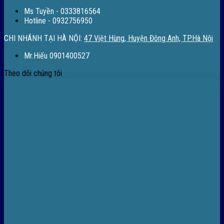
Ms Tuyền - 0333816564
Hotline - 0932756950
CHI NHÁNH TẠI HÀ NỘI:
47 Việt Hùng, Huyện Đông Anh, TP.Hà Nội
Mr.Hiếu 0901400527
Theo dõi chúng tôi