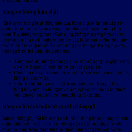
khắc phục như sau:
Màng co không bám chặt
Khi máy co màng hoạt động hiệu quả, lớp màng sẽ ôm sát vào sản
phẩm, tạo ra bề mặt mịn màng, chắc chắn và tăng khả năng bảo
quản. Tuy nhiên, trong thực tế sử dụng, không ít trường hợp xảy ra
tình trạng màng co bị nhăn, không ôm sát, hoặc bám không đều, gây
mất thẩm mỹ và giảm chất lượng đóng gói. Khi gặp trường hợp này
mọi người có thể khắc phục như sau:
Tăng nhiệt độ buồng co hoặc giảm tốc độ băng tải, giúp màng
có đủ thời gian và nhiệt để co ôm sát sản phẩm.
Chọn loại màng co mỏng, có kích thước vừa vặn với sản phẩm,
không quá dư thừa.
Kiểm tra hệ thống giàn nhiệt trong buồng co: Nếu phát hiện
hỏng hóc, nên liên hệ ngay với đơn vị bảo hành hoặc kỹ thuật
viên chuyên sửa máy co màng để xử lý kịp thời.
Màng co bị rách hoặc hở sau khi đóng gói
Sau khi đóng gói, nếu lớp màng co bị rách, thủng hoặc không kín, sản
phẩm không chỉ mất tính thẩm mỹ mà còn dễ bị bụi bẩn, ẩm mốc
hoặc hư hỏng trong quá trình bảo quản. Tình trạng này bạn có thể