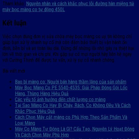
Tham khảo:
Nguyên nhân và cách khắc phục lỗi đường hàn miệng túi
máy bọc màng co tự động 450L
Kết luận
Việc chọn đúng đơn vị sửa chữa máy bọc màng co uy tín không chỉ
giúp bạn xử lý nhanh sự cố mà còn đảm bảo thiết bị vận hành ổn
định, bền bỉ và an toàn lâu dài. Đừng để những lỗi nhỏ gây ra thiệt hại
lớn về thời gian và chi phí. Khi gặp sự cố mọi người hãy liên hệ ngay
với Cường Thịnh để được tư vấn, xử lý sự cố nhanh chóng.
Bài viết mới
Bao bì màng co: Người bán hàng thầm lặng của sản phẩm
Máy Bọc Màng Co PE 5540-4535: Giải Pháp Đóng Gói Lốc
Hàng, Thùng Hàng Hiệu Quả
Các yếu tố ảnh hưởng đến chất lượng co màng
Tại Sao Màng Co Hay Bị Cháy, Rách, Co Không Đều Và Cách
Khắc Phục Hiệu Quả
Cách Chọn Máy cắt màng co Phù Hợp Theo Sản Phẩm Và
Loại Màng
Máy Co Màng Tự Động Là Gì? Cấu Tạo, Nguyên Lý Hoạt Động
Và Cách Chọn Máy Phù Hợp