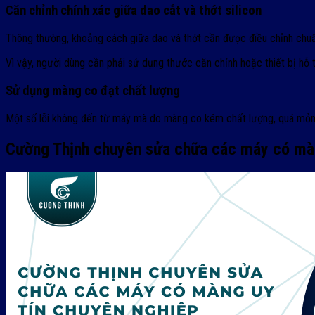
Căn chỉnh chính xác giữa dao cắt và thớt silicon
Thông thường, khoảng cách giữa dao và thớt cần được điều chỉnh chuẩn
Vì vậy, người dùng cần phải sử dụng thước căn chỉnh hoặc thiết bị hỗ
Sử dụng màng co đạt chất lượng
Một số lỗi không đến từ máy mà do màng co kém chất lượng, quá mỏn
Cường Thịnh chuyên sửa chữa các máy có màn