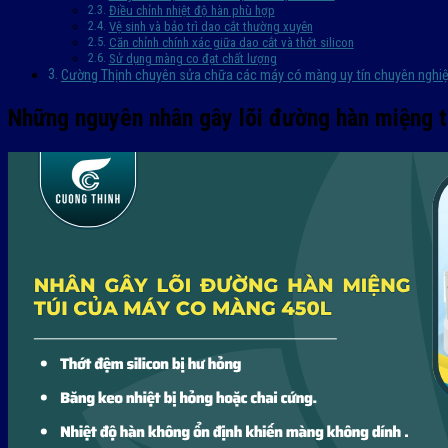
Điều chỉnh nhiệt độ hàn phù hợp
Vệ sinh và bảo trì dao cắt thường xuyên
Căn chỉnh chính xác giữa dao cắt và thớt silicon
Sử dụng màng co đạt chất lượng
Cường Thịnh chuyên sửa chữa các máy có màng uy tín chuyên nghi
Những nguyên nhân gây lõi đường hàn miệng 