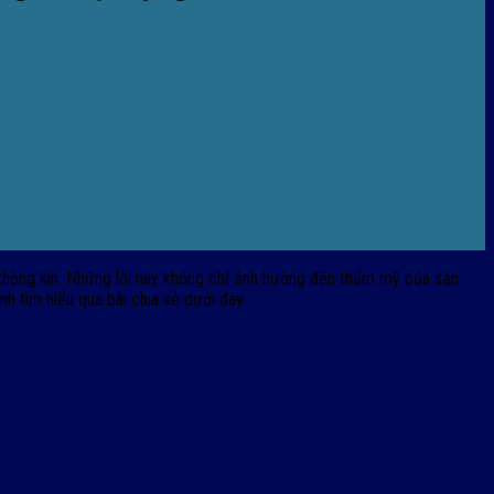
không kín. Những lỗi này không chỉ ảnh hưởng đến thẩm mỹ của sản
h tìm hiểu qua bài chia sẻ dưới đây.