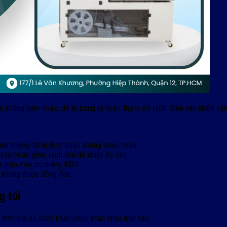
u không bám chắc, dễ bị bong ra hoặc thậm chí rách. Điều này khiến sả
hàn miệng túi bị lệch hoặc không chắc chắn.
hấp hoặc giòn, rách nếu để nhiệt độ cao.
úi trên máy co màng 450L.
n không được đồng đều.
g túi
êu trên mà có cách khắc phục khác nhau như sau: