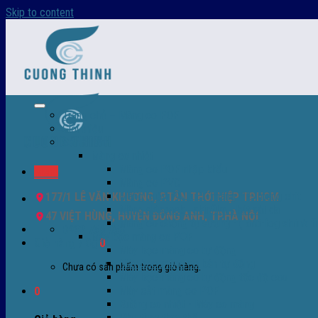
Skip to content
Trang chủ – Màng co POF
Giới thiệu
Sản Phẩm
Màng co nhiệt
Màng co POF nhập khẩu
Menu
Màng co PVC
Màng quấn PALLET- màng PE- màng chit
177/1 LÊ VĂN KHƯƠNG, P.TÂN THỚI HIỆP TP.HCM
Màng skinpack - skinfilm - hút sát da
47 VIỆT HÙNG, HUYỆN ĐÔNG ANH, TP.HÀ NỘI
Màng co chống tụ sương - ( anti-fog shrink fi
0932 756 950
Máy bọc màng co POF
Giỏ hàng /
0
₫
0
Máy bọc màng co tự động
Máy bọc màng co bán tự động
Chưa có sản phẩm trong giỏ hàng.
Máy bọc màng co tự động tốc độ cao
Máy cắt màng co POF
0
Buồng co nhiệt - Máy co màng
Phụ tùng thay thế