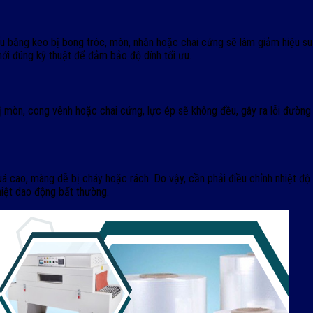
u băng keo bị bong tróc, mòn, nhăn hoặc chai cứng sẽ làm giảm hiệu suấ
ới đúng kỹ thuật để đảm bảo độ dính tối ưu.
ị mòn, cong vênh hoặc chai cứng, lực ép sẽ không đều, gây ra lỗi đường h
á cao, màng dễ bị cháy hoặc rách. Do vậy, cần phải điều chỉnh nhiệt độ
hiệt dao động bất thường.