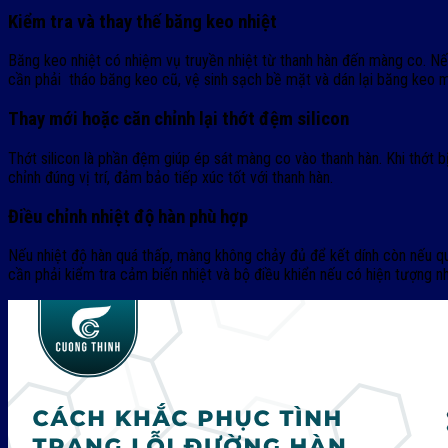
Kiểm tra và thay thế băng keo nhiệt
Băng keo nhiệt có nhiệm vụ truyền nhiệt từ thanh hàn đến màng co. Nế
cần phải tháo băng keo cũ, vệ sinh sạch bề mặt và dán lại băng keo m
Thay mới hoặc căn chỉnh lại thớt đệm silicon
Thớt silicon là phần đệm giúp ép sát màng co vào thanh hàn. Khi thớt b
chỉnh đúng vị trí, đảm bảo tiếp xúc tốt với thanh hàn.
Điều chỉnh nhiệt độ hàn phù hợp
Nếu nhiệt độ hàn quá thấp, màng không chảy đủ để kết dính còn nếu qu
cần phải kiểm tra cảm biến nhiệt và bộ điều khiển nếu có hiện tượng n