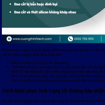
Khi máy bọc màng co hoạt động, phần miệng túi sau khi hàn có dấu hiệ
này do nhiều nguyên nhân khác nhau như:
Băng keo nhiệt bị hỏng hoặc chai cứng.
Thớt đệm silicon bị hư hỏng khiến lực ép không đều nên đường 
Nhiệt độ hàn không ổn định khiến màng không dính nếu nhiệt độ t
Dao cắt bị bẩn hoặc dính bụi cũng gây ra lỗi đường hàn miệng t
Dao cắt và thớt silicon không khớp nhau sẽ dẫn đến các mối hà
Cách khắc phục tình trạng lỗi đường hàn miện
Tùy vào từng nguyên nhân gây ra tình trạng lỗi đường hàn miệng túi n