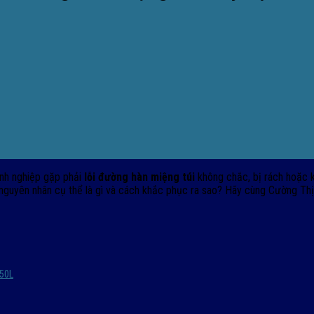
nh nghiệp gặp phải
lỗi đường hàn miệng túi
không chắc, bị rách hoặc 
 nguyên nhân cụ thể là gì và cách khắc phục ra sao? Hãy cùng Cường Thịn
450L