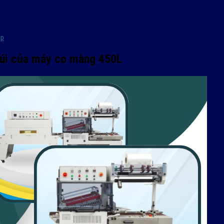
ệp
túi của máy co màng 450L