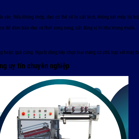
 xác. Nếu không khớp, dao có thể sẽ bị cắt lệch, không sát mép túi hoặ
 trợ để đảm bảo dao và thớt song song, cắt đúng vị trí như mong muốn.
g hoặc quá cứng. Người dùng hãy chọn loại màng co phù hợp với máy 
g uy tín chuyên nghiệp