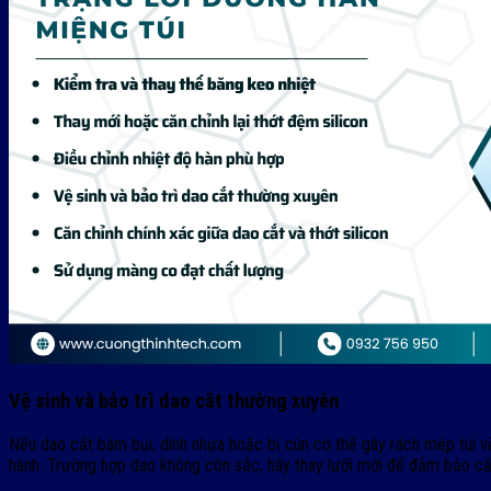
Vệ sinh và bảo trì dao cắt thường xuyên
Nếu dao cắt bám bụi, dính nhựa hoặc bị cùn có thể gây rách mép túi
hành. Trường hợp dao không còn sắc, hãy thay lưỡi mới để đảm bảo cắ