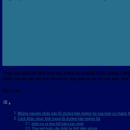
Trong quá trình vận hành máy bọc màng co tự động 450L, không ít doa
phẩm mà còn gây tổn thất về vật tư, thời gian và chi phí sản xuất. Vậy
Mục Lục
Những nguyên nhân gây lõi đường hàn miệng túi của máy co màng 
Cách khắc phục tình trạng lỗi đường hàn miệng túi
Kiểm tra và thay thế băng keo nhiệt
Thay mới hoặc căn chỉnh lại thớt đệm silicon