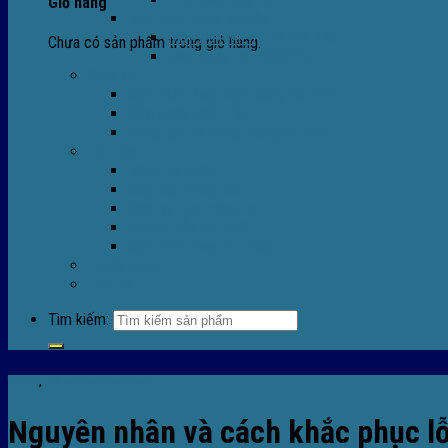
Giỏ hàng
Máy Móc Công Nghiệp
Máy Hàn Miệng Túi FR-770
Chưa có sản phẩm trong giỏ hàng.
Máy Đóng Đai FOREVER
Dịch vụ
Sửa Chữa Máy Bọc Màng Co POF
Sửa Chữa Biến Tần
Đóng gói gia công màng co nhiệt
Tin Tức
Màng co nhiệt
Máy bọc màng co
Dich vụ bọc màng co
Hướng dẫn kỹ thuật
Sửa chữa máy co màng
Tuyển dụng
Liên hệ
Tìm kiếm:
Tin tức
,
Sửa chữa máy co màng
Nguyên nhân và cách khắc phục l