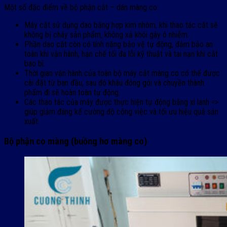
Một số đặc điểm về bộ phận cắt – dán màng co:
Máy cắt sử dụng dao bằng hợp kim nhôm, khi thao tác cắt sẽ
không bị cháy sản phẩm, không xả khói gây ô nhiễm.
Phần dao cắt còn có tính năng bảo vệ tự động, đảm bảo an
toàn khi vận hành, hạn chế tối đa lỗi kỹ thuật và tai nạn khi cắt
bao bì.
Thời gian vận hành của toàn bộ máy cắt màng co có thể được
cài đặt từ ban đầu, sau đó khâu đóng gói và chuyền thành
phẩm đi sẽ hoàn toàn tự động.
Các thao tác của máy được thực hiện tự động bằng xi lanh =>
giúp giảm đáng kể cường độ công việc và tối ưu hiệu quả sản
xuất.
Bộ phận co màng (buồng hơ màng co)