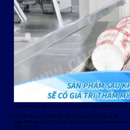
Sản phẩm sau khi được bọc màng co từ máy co màng tự động s
Chỉ cần điều chỉnh nhiệt độ, tốc độ băng tải, thiết bị sẽ dễ
dàng thích ứng với tất cả các chất liệu màng co khác nhau như
POF, PVC, PE,…