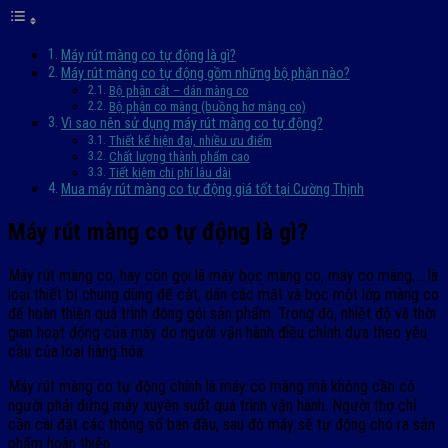
Máy rút màng co tự động là gì?
Máy rút màng co tự động gồm những bộ phận nào?
Bộ phận cắt – dán màng co
Bộ phận co màng (buồng hơ màng co)
Vì sao nên sử dụng máy rút màng co tự động?
Thiết kế hiện đại, nhiều ưu điểm
Chất lượng thành phẩm cao
Tiết kiệm chi phí lâu dài
Mua máy rút màng co tự động giá tốt tại Cường Thịnh
Máy rút màng co tự động là gì?
Máy rút màng co, hay còn gọi là máy bọc màng co, máy co màng,… là
loại thiết bị chung dùng để cắt, dán các mặt và bọc một lớp màng co
để hoàn thiện quá trình đóng gói sản phẩm. Trong đó, nhiệt độ và thời
gian hoạt động của máy do người vận hành điều chỉnh dựa theo yêu
cầu của loại hàng hóa.
Máy rút màng co tự động chính là máy co màng mà không cần có
người phải đứng máy xuyên suốt quá trình vận hành. Người thợ chỉ
cần cài đặt các thông số ban đầu, sau đó máy sẽ tự động cho ra sản
phẩm hoàn thiện.