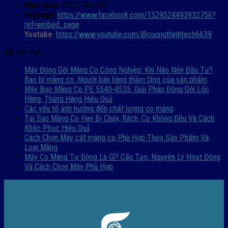
Điện thoại
: 0932 756 950
Fanpage
:
https://www.facebook.com/1529524493932756?
ref=embed_page
Youtube
:
https://www.youtube.com/@cuongthinhtech6639
Bài viết mới
Máy Đóng Gói Màng Co Công Nghiệp: Khi Nào Nên Đầu Tư?
Bao bì màng co: Người bán hàng thầm lặng của sản phẩm
Máy Bọc Màng Co PE 5540-4535: Giải Pháp Đóng Gói Lốc
Hàng, Thùng Hàng Hiệu Quả
Các yếu tố ảnh hưởng đến chất lượng co màng
Tại Sao Màng Co Hay Bị Cháy, Rách, Co Không Đều Và Cách
Khắc Phục Hiệu Quả
Cách Chọn Máy cắt màng co Phù Hợp Theo Sản Phẩm Và
Loại Màng
Máy Co Màng Tự Động Là Gì? Cấu Tạo, Nguyên Lý Hoạt Động
Và Cách Chọn Máy Phù Hợp