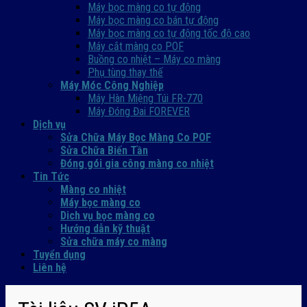
Máy bọc màng co tự động
Máy bọc màng co bán tự động
Máy bọc màng co tự động tốc độ cao
Máy cắt màng co POF
Buồng co nhiệt – Máy co màng
Phụ tùng thay thế
Máy Móc Công Nghiệp
Máy Hàn Miệng Túi FR-770
Máy Đóng Đai FOREVER
Dịch vụ
Sửa Chữa Máy Bọc Màng Co POF
Sửa Chữa Biến Tần
Đóng gói gia công màng co nhiệt
Tin Tức
Màng co nhiệt
Máy bọc màng co
Dich vụ bọc màng co
Hướng dẫn kỹ thuật
Sửa chữa máy co màng
Tuyển dụng
Liên hệ