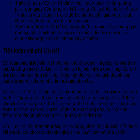
Thiết bị tạo ra độ co rất chắc chắn, giúp thành phẩm phẳng
phiu, gọn gàng đến từng chi tiết, mang đến giá trị thẩm mỹ cao
=> đây là yếu tố quan trọng để thu hút khách hàng và tăng độ
nhận diện, tăng uy tín cho nhà sản xuất.
Máy móc được thiết kế từ những chất liệu cao cấp, không gây
độc hại cho thành phẩm, giúp sản phẩm đến tay người tiêu
dùng sáng đẹp, an toàn, không gây ô nhiễm.
Tiết kiệm chi phí lâu dài
Bài toán chi phí luôn là một câu hỏi khó cho doanh nghiệp từ nhỏ đến
lớn. Ai cũng muốn tiết kiệm mà vẫn có lời nên nhiều doanh nghiệp chỉ
dám bỏ vốn ban đầu rất thấp. Điều này đối với việc kinh doanh sản
xuất đường dài không phải là một giải pháp hay.
Khi mua thiết bị giá thấp, năng suất không cao, doanh nghiệp của bạn
có thể đáp ứng vừa đủ nhu cầu sản xuất hiện tại nhưng sẽ mất thêm
chi phí nhân công, thiết bị hỗ trợ và có thể là phí sửa chữa. Thậm chí
trong một vài năm tới, khi nhu cầu sản xuất tăng cao, bạn sẽ tốn
thêm một khoản phí không nhỏ để thay mới thiết bị.
Kết luận, sở hữu máy rút màng co tự động chính là giải pháp tiết kiệm
chi phí lâu dài cho các doanh nghiệp sản xuất quy mô vừa và lớn.