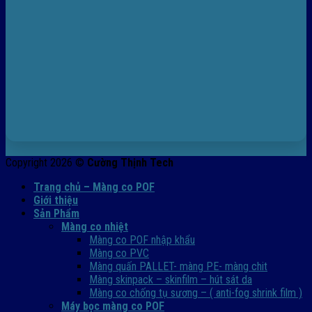
Copyright 2026 ©
Cường Thịnh Tech
Trang chủ – Màng co POF
Giới thiệu
Sản Phẩm
Màng co nhiệt
Màng co POF nhập khẩu
Màng co PVC
Màng quấn PALLET- màng PE- màng chit
Màng skinpack – skinfilm – hút sát da
Màng co chống tụ sương – ( anti-fog shrink film )
Máy bọc màng co POF