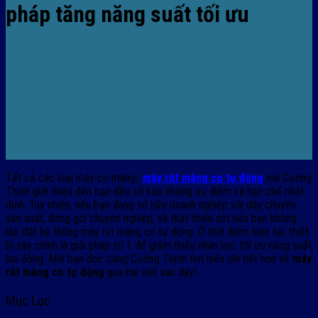
pháp tăng năng suất tối ưu
Tất cả các loại máy co màng/
máy rút màng co tự động
mà Cường
Thịnh giới thiệu đến bạn đều sở hữu những ưu điểm và hạn chế nhất
định. Tuy nhiên, nếu bạn đang sở hữu doanh nghiệp với dây chuyền
sản xuất, đóng gói chuyên nghiệp, sẽ thật thiếu sót nếu bạn không
lắp đặt hệ thống máy rút màng co tự động. Ở thời điểm hiện tại, thiết
bị này chính là giải pháp số 1 để giảm thiểu nhân lực, tối ưu năng suất
lao động. Mời bạn đọc cùng Cường Thịnh tìm hiểu chi tiết hơn về
máy
rút màng co tự động
qua bài viết sau đây!
Mục Lục