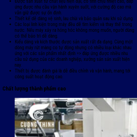
Được sản xuất từ chất liệu hiện đại, có tính chịu nhiệt cao, đáp
ứng được nhu cầu vận hành xuyên suốt, với cường độ cao mà
vẫn giữ được sự ổn định.
Thiết kế dễ dàng vệ sinh, lau chùi và bảo quản sau khi sử dụng.
Các loại linh kiện trong máy đều dễ tìm kiếm và thay thế trong
nước. Nếu máy xảy ra hỏng hóc không mong muốn, người dùng
có thể bảo trì dễ dàng.
Kiểu dáng và kích thước được sản xuất rất đa dạng. Cùng một
dòng máy rút màng co tự động nhưng có nhiều loại khác nhau
ứng với các sản phẩm nhất định => đáp ứng được nhiều nhu
cầu sử dụng của các doanh nghiệp, xưởng sản sản xuất hiện
nay.
Thiết bị được đánh giá là dễ điều chỉnh và vận hành, mang tới
công suất hoạt động cao.
Chất lượng thành phẩm cao