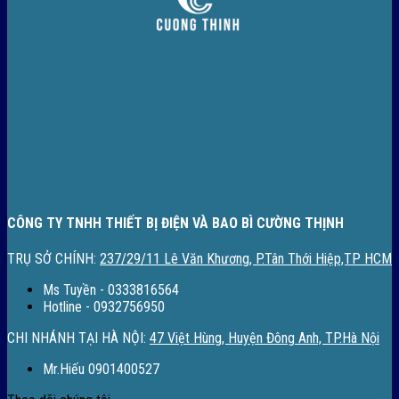
CÔNG TY TNHH THIẾT BỊ ĐIỆN VÀ BAO BÌ CƯỜNG THỊNH
TRỤ SỞ CHÍNH:
237/29/11 Lê Văn Khương, P.Tân Thới Hiệp,TP HCM
Ms Tuyền - 0333816564
Hotline - 0932756950
CHI NHÁNH TẠI HÀ NỘI:
47 Việt Hùng, Huyện Đông Anh, TP.Hà Nội
Mr.Hiếu 0901400527