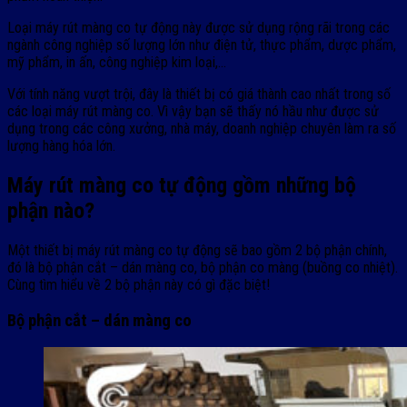
Loại máy rút màng co tự động này được sử dụng rộng rãi trong các
ngành công nghiệp số lượng lớn như điện tử, thực phẩm, dược phẩm,
mỹ phẩm, in ấn, công nghiệp kim loại,…
Với tính năng vượt trội, đây là thiết bị có giá thành cao nhất trong số
các loại máy rút màng co. Vì vậy bạn sẽ thấy nó hầu như được sử
dụng trong các công xưởng, nhà máy, doanh nghiệp chuyên làm ra số
lượng hàng hóa lớn.
Máy rút màng co tự động gồm những bộ
phận nào?
Một thiết bị máy rút màng co tự động sẽ bao gồm 2 bộ phận chính,
đó là bộ phận cắt – dán màng co, bộ phận co màng (buồng co nhiệt).
Cùng tìm hiểu về 2 bộ phận này có gì đặc biệt!
Bộ phận cắt – dán màng co