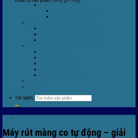
Chưa có sản phẩm trong giỏ hàng.
Máy Móc Công Nghiệp
Máy Hàn Miệng Túi FR-770
Máy Đóng Đai FOREVER
Dịch vụ
Sửa Chữa Máy Bọc Màng Co POF
Sửa Chữa Biến Tần
Đóng gói gia công màng co nhiệt
Tin Tức
Màng co nhiệt
Máy bọc màng co
Dich vụ bọc màng co
Hướng dẫn kỹ thuật
Sửa chữa máy co màng
Tuyển dụng
Liên hệ
Tìm kiếm:
Tin tức
,
TIn tức máy bọc màng co
Máy rút màng co tự động – giải