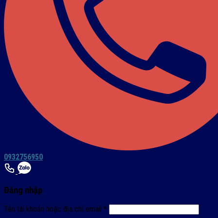
0932756950
Đăng nhập
Tên tài khoản hoặc địa chỉ email
*