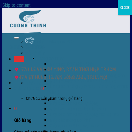
Skip to content
CLOSE
Trang chủ – Màng co POF
Giới thiệu
Sản Phẩm
Màng co nhiệt
Menu
Màng co POF nhập khẩu
177/1 LÊ VĂN KHƯƠNG, P.TÂN THỚI HIỆP TP.HCM
Màng co PVC
Màng quấn PALLET- màng PE- màng chit
47 VIỆT HÙNG, HUYỆN ĐÔNG ANH, TP.HÀ NỘI
Màng skinpack - skinfilm - hút sát da
0932 756 950
Màng co chống tụ sương - ( anti-fog shrink
Giỏ hàng /
0
₫
0
film )
Máy bọc màng co POF
Chưa có sản phẩm trong giỏ hàng.
Máy bọc màng co tự động
0
Máy bọc màng co bán tự động
Máy bọc màng co tự động tốc độ cao
Máy cắt màng co POF
Giỏ hàng
Buồng co nhiệt - Máy co màng
Phụ tùng thay thế