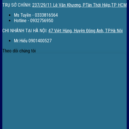
TRỤ SỞ CHÍNH:
237/29/11 Lê Văn Khương, P.Tân Thới Hiệp,TP HCM
Ms Tuyền - 0333816564
Hotline - 0932756950
CHI NHÁNH TẠI HÀ NỘI:
47 Việt Hùng, Huyện Đông Anh, TP.Hà Nội
Mr.Hiếu 0901400527
Theo dõi chúng tôi