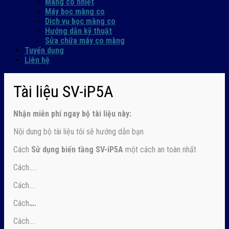
Màng co nhiệt
Máy bọc màng co
Dich vụ bọc màng co
Hướng dẫn kỹ thuật
Sửa chữa máy co màng
Tuyển dụng
Liên hệ
Tài liệu SV-iP5A
Nhận
miễn phí ngay
bộ tài liệu này:
Nội dung bộ tài liệu tôi sẽ hướng dẫn bạn
Cách
Sử dụng biến tầng SV-iP5A
một cách an toàn nhất
Cách…..
Cách….
Cách
….
Cách….