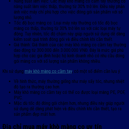
Năng suất làm việc: Các máy khò màng co cầm tay thường có
năng suất làm việc thấp, thường từ 30% trở lên. Điều này phản
ánh việc máy chỉ phù hợp cho việc đóng gói sản phẩm với số
lượng nhỏ.
Tốc độ bọc màng co: Loại máy này thường có tốc độ bọc
màng co thấp, thường từ 30% trở lên so với các loại máy tự
động. Tuy nhiên, tốc độ chậm này giúp người sử dụng dễ dàng
kiểm soát quá trình đóng gói và điều chỉnh khi cần thiết.
Giá thành: Giá thành của các máy khò màng co cầm tay thường
dao động từ 300.000 đến 3.000.000 VNĐ. Đây là mức giá phù
hợp cho các gia đình hoặc hộ kinh doanh nhỏ có nhu cầu đóng
gói màng co với số lượng sản phẩm không nhiều.
Khi sử dụng
máy khò màng co cầm tay
, có một số điểm cần lưu ý:
Về hình thức, máy thường giống như máy sấy tóc, nhưng nhiệt
độ tạo ra thường cao hơn.
Máy khò màng co cầm tay có thể co được loại màng PE, POF,
PVC.
Mặc dù tốc độ đóng gói chậm hơn, nhưng điều này giúp người
sử dụng dễ dàng phát hiện và điều chỉnh khi cần thiết, tạo ra
sản phẩm đẹp mắt hơn.
Địa chỉ mua máy khò màng co uy tín