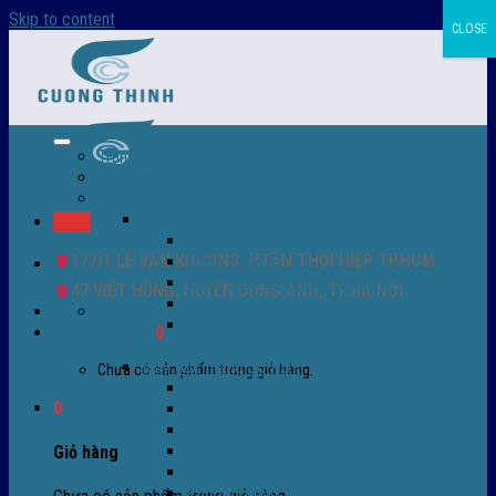
Skip to content
CLOSE
Trang chủ – Màng co POF
Giới thiệu
Sản Phẩm
Màng co nhiệt
Menu
Màng co POF nhập khẩu
177/1 LÊ VĂN KHƯƠNG, P.TÂN THỚI HIỆP TP.HCM
Màng co PVC
Màng quấn PALLET- màng PE- màng chit
47 VIỆT HÙNG, HUYỆN ĐÔNG ANH, TP.HÀ NỘI
Màng skinpack - skinfilm - hút sát da
0932 756 950
Màng co chống tụ sương - ( anti-fog shrink
Giỏ hàng /
0
₫
0
film )
Máy bọc màng co POF
Chưa có sản phẩm trong giỏ hàng.
Máy bọc màng co tự động
0
Máy bọc màng co bán tự động
Máy bọc màng co tự động tốc độ cao
Máy cắt màng co POF
Giỏ hàng
Buồng co nhiệt - Máy co màng
Phụ tùng thay thế