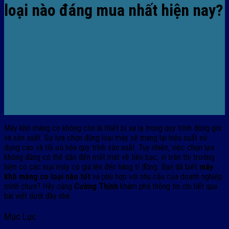
loại nào đáng mua nhất hiện nay?
Máy khò màng co không còn là thiết bị xa lạ trong quy trình đóng gói
và sản xuất. Sự lựa chọn đúng loại máy sẽ mang lại hiệu suất sử
dụng cao và tối ưu hóa quy trình sản xuất. Tuy nhiên, việc chọn lựa
không đúng có thể dẫn đến mất mát về tiền bạc, vì trên thị trường
hiện có các loại máy có giá lên đến hàng tỉ đồng. Bạn đã biết
máy
khò màng co loại nào tốt
và phù hợp với nhu cầu của doanh nghiệp
mình chưa? Hãy cùng
Cường Thịnh
khám phá thông tin chi tiết qua
bài viết dưới đây nhé.
Mục Lục