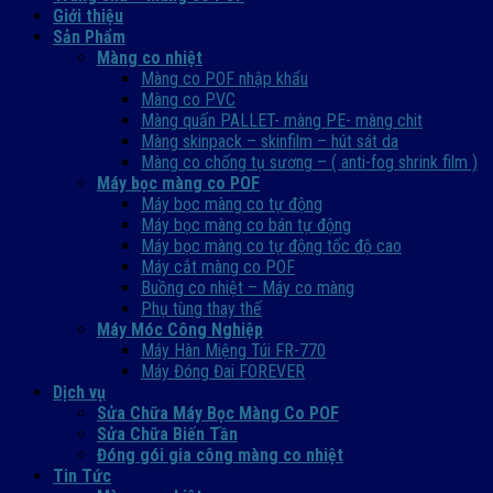
Giới thiệu
Sản Phẩm
Màng co nhiệt
Màng co POF nhập khẩu
Màng co PVC
Màng quấn PALLET- màng PE- màng chit
Màng skinpack – skinfilm – hút sát da
Màng co chống tụ sương – ( anti-fog shrink film )
Máy bọc màng co POF
Máy bọc màng co tự động
Máy bọc màng co bán tự động
Máy bọc màng co tự động tốc độ cao
Máy cắt màng co POF
Buồng co nhiệt – Máy co màng
Phụ tùng thay thế
Máy Móc Công Nghiệp
Máy Hàn Miệng Túi FR-770
Máy Đóng Đai FOREVER
Dịch vụ
Sửa Chữa Máy Bọc Màng Co POF
Sửa Chữa Biến Tần
Đóng gói gia công màng co nhiệt
Tin Tức