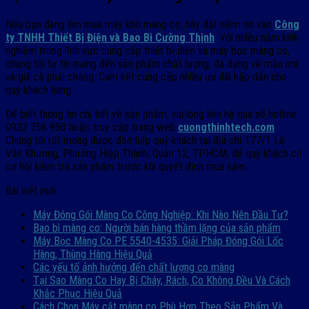
Nếu bạn đang tìm mua máy khò màng co, hãy đặt niềm tin vào
Công
ty TNHH Thiết Bị Điện và Bao Bì Cường Thịnh
. Với nhiều năm kinh
nghiệm trong lĩnh vực cung cấp thiết bị điện và máy bọc màng co,
chúng tôi tự tin mang đến sản phẩm chất lượng, đa dạng về mẫu mã
và giá cả phải chăng. Cam kết cung cấp nhiều ưu đãi hấp dẫn cho
quý khách hàng.
Để biết thông tin chi tiết về sản phẩm, vui lòng liên hệ qua số hotline
0932 756 950 hoặc truy cập trang web
cuongthinhtech.com
.
Chúng tôi rất mong được đón tiếp quý khách tại địa chỉ 177/1 Lê
Văn Khương, Phường Hiệp Thành, Quận 12, TP.HCM, để quý khách có
cơ hội kiểm tra sản phẩm trước khi quyết định mua sắm.
Bài viết mới
Máy Đóng Gói Màng Co Công Nghiệp: Khi Nào Nên Đầu Tư?
Bao bì màng co: Người bán hàng thầm lặng của sản phẩm
Máy Bọc Màng Co PE 5540-4535: Giải Pháp Đóng Gói Lốc
Hàng, Thùng Hàng Hiệu Quả
Các yếu tố ảnh hưởng đến chất lượng co màng
Tại Sao Màng Co Hay Bị Cháy, Rách, Co Không Đều Và Cách
Khắc Phục Hiệu Quả
Cách Chọn Máy cắt màng co Phù Hợp Theo Sản Phẩm Và