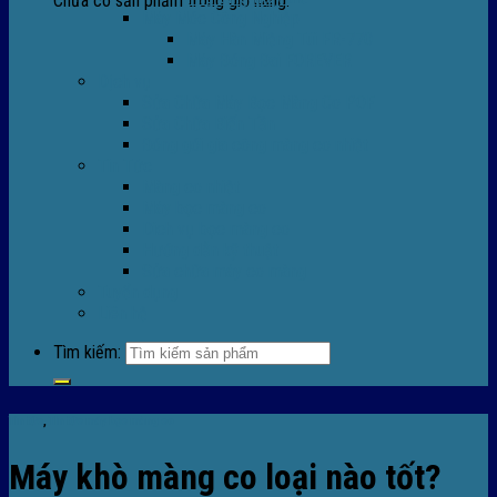
Chưa có sản phẩm trong giỏ hàng.
Máy Móc Công Nghiệp
Máy Hàn Miệng Túi FR-770
Máy Đóng Đai FOREVER
Dịch vụ
Sửa Chữa Máy Bọc Màng Co POF
Sửa Chữa Biến Tần
Đóng gói gia công màng co nhiệt
Tin Tức
Màng co nhiệt
Máy bọc màng co
Dich vụ bọc màng co
Hướng dẫn kỹ thuật
Sửa chữa máy co màng
Tuyển dụng
Liên hệ
Tìm kiếm:
Tin tức
,
TIn tức máy bọc màng co
Máy khò màng co loại nào tốt?