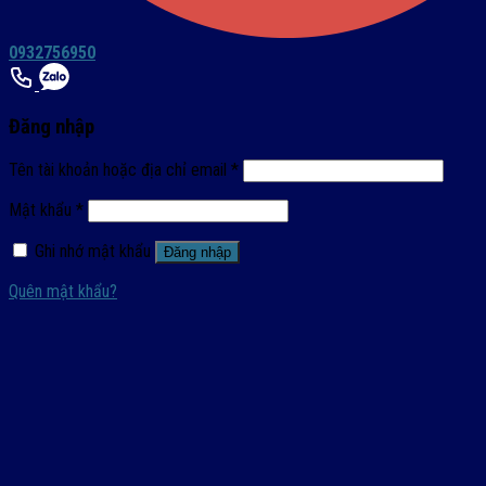
0932756950
Đăng nhập
Tên tài khoản hoặc địa chỉ email
*
Mật khẩu
*
Ghi nhớ mật khẩu
Đăng nhập
Quên mật khẩu?