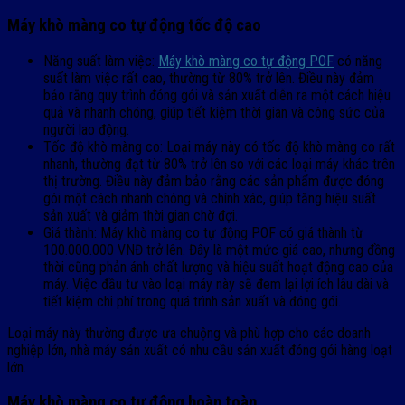
Máy khò màng co tự động tốc độ cao
Năng suất làm việc:
Máy khò màng co tự động POF
có năng
suất làm việc rất cao, thường từ 80% trở lên. Điều này đảm
bảo rằng quy trình đóng gói và sản xuất diễn ra một cách hiệu
quả và nhanh chóng, giúp tiết kiệm thời gian và công sức của
người lao động.
Tốc độ khò màng co: Loại máy này có tốc độ khò màng co rất
nhanh, thường đạt từ 80% trở lên so với các loại máy khác trên
thị trường. Điều này đảm bảo rằng các sản phẩm được đóng
gói một cách nhanh chóng và chính xác, giúp tăng hiệu suất
sản xuất và giảm thời gian chờ đợi.
Giá thành: Máy khò màng co tự động POF có giá thành từ
100.000.000 VNĐ trở lên. Đây là một mức giá cao, nhưng đồng
thời cũng phản ánh chất lượng và hiệu suất hoạt động cao của
máy. Việc đầu tư vào loại máy này sẽ đem lại lợi ích lâu dài và
tiết kiệm chi phí trong quá trình sản xuất và đóng gói.
Loại máy này thường được ưa chuộng và phù hợp cho các doanh
nghiệp lớn, nhà máy sản xuất có nhu cầu sản xuất đóng gói hàng loạt
lớn.
Máy khò màng co tự động hoàn toàn