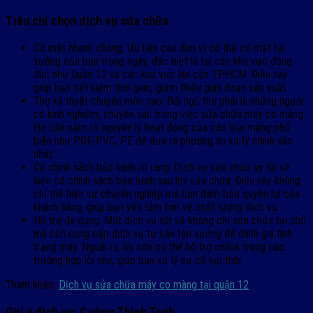
Tiêu chí chọn dịch vụ sửa chữa
Có mặt nhanh chóng: Ưu tiên các đơn vị có thể có mặt tại
xưởng của bạn trong ngày, đặc biệt là tại các khu vực đông
đúc như Quận 12 và các khu vực lân cận TP.HCM. Điều này
giúp bạn tiết kiệm thời gian, giảm thiểu gián đoạn sản xuất.
Thợ kỹ thuật chuyên môn cao: Đội ngũ thợ phải là những người
có kinh nghiệm, chuyên sâu trong việc sửa chữa máy co màng.
Họ cần nắm rõ nguyên lý hoạt động của các loại màng phổ
biến như POF, PVC, PE để đưa ra phương án xử lý chính xác
nhất.
Có chính sách bảo hành rõ ràng: Dịch vụ sửa chữa uy tín sẽ
luôn có chính sách bảo hành sau khi sửa chữa. Điều này không
chỉ thể hiện sự chuyên nghiệp mà còn đảm bảo quyền lợi của
khách hàng, giúp bạn yên tâm hơn về chất lượng dịch vụ.
Hỗ trợ đa dạng: Một dịch vụ tốt sẽ không chỉ sửa chữa tại chỗ
mà còn cung cấp dịch vụ tư vấn tận xưởng để đánh giá tình
trạng máy. Ngoài ra, họ còn có thể hỗ trợ online trong các
trường hợp lỗi nhẹ, giúp bạn xử lý sự cố kịp thời.
Tham khảo:
Dịch vụ sửa chữa máy co màng tại quận 12
Gợi ý dịch vụ: Cường Thịnh Tech