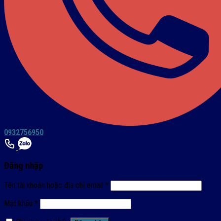
0932756950
Đăng nhập
Tên tài khoản hoặc địa chỉ email
*
Mật khẩu
*