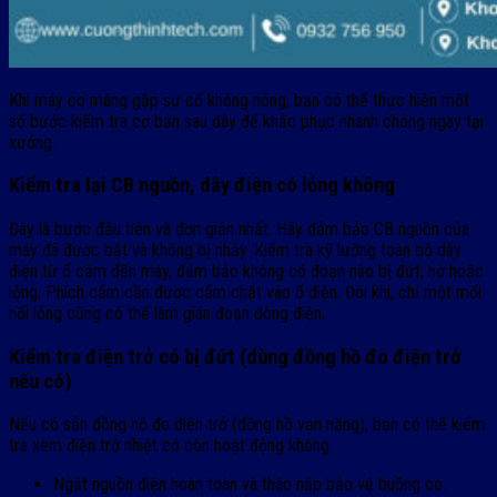
Khi máy co màng gặp sự cố không nóng, bạn có thể thực hiện một
số bước kiểm tra cơ bản sau đây để khắc phục nhanh chóng ngay tại
xưởng.
Kiểm tra lại CB nguồn, dây điện có lỏng không
Đây là bước đầu tiên và đơn giản nhất. Hãy đảm bảo CB nguồn của
máy đã được bật và không bị nhảy. Kiểm tra kỹ lưỡng toàn bộ dây
điện từ ổ cắm đến máy, đảm bảo không có đoạn nào bị đứt, hở hoặc
lỏng. Phích cắm cần được cắm chặt vào ổ điện. Đôi khi, chỉ một mối
nối lỏng cũng có thể làm gián đoạn dòng điện.
Kiểm tra điện trở có bị đứt (dùng đồng hồ đo điện trở
nếu có)
Nếu có sẵn đồng hồ đo điện trở (đồng hồ vạn năng), bạn có thể kiểm
tra xem điện trở nhiệt có còn hoạt động không.
Ngắt nguồn điện hoàn toàn và tháo nắp bảo vệ buồng co.