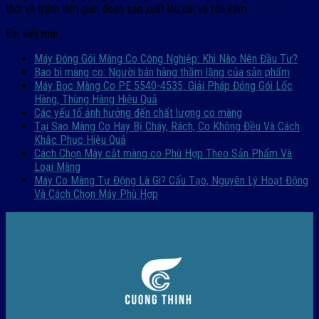
thời và tránh làm gián đoạn sản xuất lâu dài và tốn kém.
Bài viết mới
Máy Đóng Gói Màng Co Công Nghiệp: Khi Nào Nên Đầu Tư?
Bao bì màng co: Người bán hàng thầm lặng của sản phẩm
Máy Bọc Màng Co PE 5540-4535: Giải Pháp Đóng Gói Lốc
Hàng, Thùng Hàng Hiệu Quả
Các yếu tố ảnh hưởng đến chất lượng co màng
Tại Sao Màng Co Hay Bị Cháy, Rách, Co Không Đều Và Cách
Khắc Phục Hiệu Quả
Cách Chọn Máy cắt màng co Phù Hợp Theo Sản Phẩm Và
Loại Màng
Máy Co Màng Tự Động Là Gì? Cấu Tạo, Nguyên Lý Hoạt Động
Và Cách Chọn Máy Phù Hợp