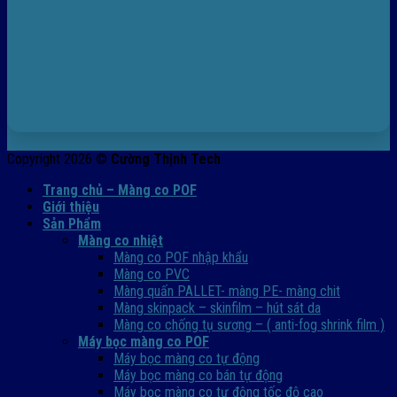
Copyright 2026 ©
Cường Thịnh Tech
Trang chủ – Màng co POF
Giới thiệu
Sản Phẩm
Màng co nhiệt
Màng co POF nhập khẩu
Màng co PVC
Màng quấn PALLET- màng PE- màng chit
Màng skinpack – skinfilm – hút sát da
Màng co chống tụ sương – ( anti-fog shrink film )
Máy bọc màng co POF
Máy bọc màng co tự động
Máy bọc màng co bán tự động
Máy bọc màng co tự động tốc độ cao