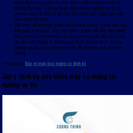
khiển đã bị hỏng, việc tự thay thế có thể không an toàn và
không đảm bảo. Các kỹ thuật viên chuyên nghiệp sẽ có đủ
chuyên môn và thiết bị để thay thế chính xác, đảm bảo máy
hoạt động ổn định.
Cần thay thế linh kiện chính hãng nhanh chóng: Trong sản xuất,
thời gian là tiền bạc. Việc tìm kiếm và thay thế linh kiện chính
hãng một cách nhanh nhất là rất quan trọng để đảm bảo tiến
độ sản xuất không bị ảnh hưởng. Dịch vụ sửa chữa chuyên
nghiệp sẽ giúp bạn giải quyết vấn đề này hiệu quả và nhanh
chóng.
Tham khảo:
Bảo trì máy bọc màng co định kỳ
Gợi ý dịch vụ sửa chữa máy co màng tại
xưởng uy tín