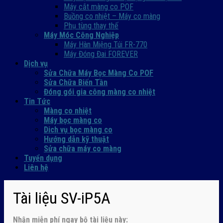
Máy cắt màng co POF
Buồng co nhiệt – Máy co màng
Phụ tùng thay thế
Máy Móc Công Nghiệp
Máy Hàn Miệng Túi FR-770
Máy Đóng Đai FOREVER
Dịch vụ
Sửa Chữa Máy Bọc Màng Co POF
Sửa Chữa Biến Tần
Đóng gói gia công màng co nhiệt
Tin Tức
Màng co nhiệt
Máy bọc màng co
Dich vụ bọc màng co
Hướng dẫn kỹ thuật
Sửa chữa máy co màng
Tuyển dụng
Liên hệ
Tài liệu SV-iP5A
Nhận
miễn phí ngay
bộ tài liệu này: