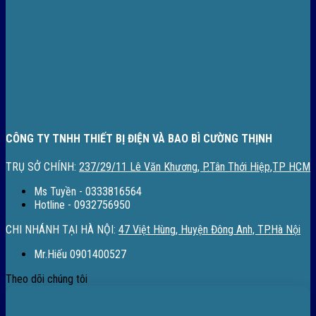
CÔNG TY TNHH THIẾT BỊ ĐIỆN VÀ BAO BÌ CƯỜNG THỊNH
TRỤ SỞ CHÍNH:
237/29/11 Lê Văn Khương, P.Tân Thới Hiệp,TP HCM
Ms Tuyền - 0333816564
Hotline - 0932756950
CHI NHÁNH TẠI HÀ NỘI:
47 Việt Hùng, Huyện Đông Anh, TP.Hà Nội
Mr.Hiếu 0901400527
Theo dõi chúng tôi