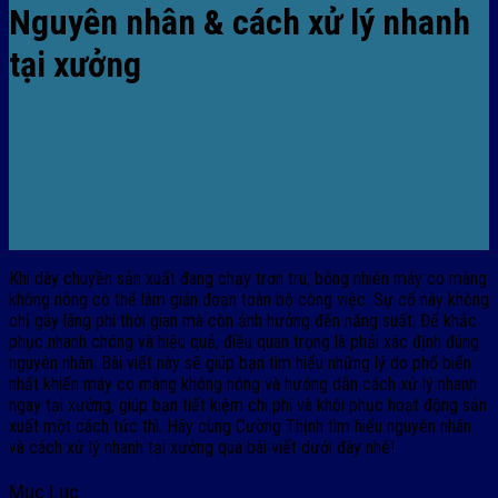
Nguyên nhân & cách xử lý nhanh
tại xưởng
Khi dây chuyền sản xuất đang chạy trơn tru, bỗng nhiên máy co màng
không nóng có thể làm gián đoạn toàn bộ công việc. Sự cố này không
chỉ gây lãng phí thời gian mà còn ảnh hưởng đến năng suất. Để khắc
phục nhanh chóng và hiệu quả, điều quan trọng là phải xác định đúng
nguyên nhân. Bài viết này sẽ giúp bạn tìm hiểu những lý do phổ biến
nhất khiến máy co màng không nóng và hướng dẫn cách xử lý nhanh
ngay tại xưởng, giúp bạn tiết kiệm chi phí và khôi phục hoạt động sản
xuất một cách tức thì. Hãy cùng Cường Thịnh tìm hiểu nguyên nhân
và cách xử lý nhanh tại xưởng qua bài viết dưới đây nhé!
Mục Lục