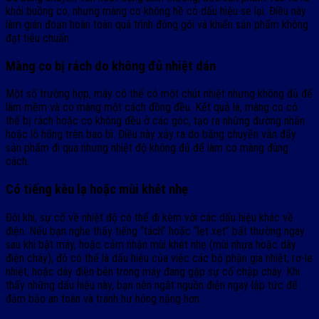
khỏi buồng co, nhưng màng co không hề có dấu hiệu se lại. Điều này
làm gián đoạn hoàn toàn quá trình đóng gói và khiến sản phẩm không
đạt tiêu chuẩn.
Màng co bị rách do không đủ nhiệt dán
Một số trường hợp, máy có thể có một chút nhiệt nhưng không đủ để
làm mềm và co màng một cách đồng đều. Kết quả là, màng co có
thể bị rách hoặc co không đều ở các góc, tạo ra những đường nhăn
hoặc lỗ hổng trên bao bì. Điều này xảy ra do băng chuyền vẫn đẩy
sản phẩm đi qua nhưng nhiệt độ không đủ để làm co màng đúng
cách.
Có tiếng kêu lạ hoặc mùi khét nhẹ
Đôi khi, sự cố về nhiệt độ có thể đi kèm với các dấu hiệu khác về
điện. Nếu bạn nghe thấy tiếng “tách” hoặc “lẹt xẹt” bất thường ngay
sau khi bật máy, hoặc cảm nhận mùi khét nhẹ (mùi nhựa hoặc dây
điện cháy), đó có thể là dấu hiệu của việc các bộ phận gia nhiệt, rơ-le
nhiệt, hoặc dây điện bên trong máy đang gặp sự cố chập cháy. Khi
thấy những dấu hiệu này, bạn nên ngắt nguồn điện ngay lập tức để
đảm bảo an toàn và tránh hư hỏng nặng hơn.