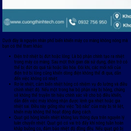
Dưới đây là nguyên nhân phổ biến khiến máy co màng không nóng mà
bạn có thể tham khảo:
Điện trở nhiệt bị đứt hoặc lỏng: Là bộ phận chính tạo ra nhiệt
trong máy co màng. Sau một thời gian dài sử dụng, điện trở có
thể bị đứt do quá tải hoặc lão hóa. Đôi khi, các mối nối của
điện trở bị lỏng cũng khiến dòng điện không thể đi qua, dẫn
đến việc không có nhiệt.
Rơ-le nhiệt, cảm biến nhiệt hỏng có nhiệm vụ đo lường và điều
chỉnh nhiệt độ. Nếu một trong hai bộ phận này bị hỏng, chúng
sẽ không thể truyền tín hiệu chính xác về cho bộ điều khiển,
dẫn đến việc máy không nhận được lệnh gia nhiệt hoặc gia
nhiệt sai. Điều này giống như việc “bộ não” của máy bị tê liệt,
khiến máy không thể hoạt động đúng cách.
Quạt gió hỏng khiến nhiệt không lưu thông dựa trên nguyên lý
luân chuyển nhiệt. Quạt gió có vai trò đẩy khí nóng tuần hoàn
khắp buồng co, đảm bảo nhiệt độ đồng đều. Nếu quạt gió bị