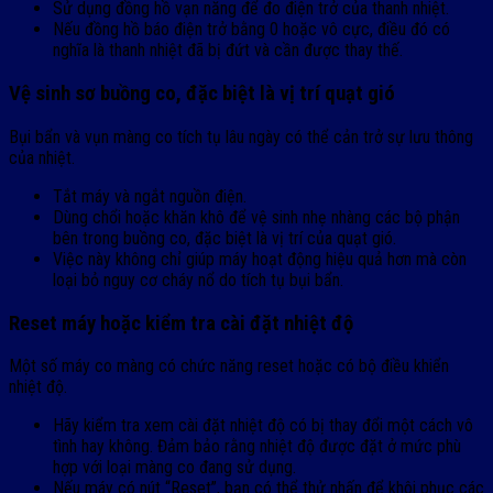
Sử dụng đồng hồ vạn năng để đo điện trở của thanh nhiệt.
Nếu đồng hồ báo điện trở bằng 0 hoặc vô cực, điều đó có
nghĩa là thanh nhiệt đã bị đứt và cần được thay thế.
Vệ sinh sơ buồng co, đặc biệt là vị trí quạt gió
Bụi bẩn và vụn màng co tích tụ lâu ngày có thể cản trở sự lưu thông
của nhiệt.
Tắt máy và ngắt nguồn điện.
Dùng chổi hoặc khăn khô để vệ sinh nhẹ nhàng các bộ phận
bên trong buồng co, đặc biệt là vị trí của quạt gió.
Việc này không chỉ giúp máy hoạt động hiệu quả hơn mà còn
loại bỏ nguy cơ cháy nổ do tích tụ bụi bẩn.
Reset máy hoặc kiểm tra cài đặt nhiệt độ
Một số máy co màng có chức năng reset hoặc có bộ điều khiển
nhiệt độ.
Hãy kiểm tra xem cài đặt nhiệt độ có bị thay đổi một cách vô
tình hay không. Đảm bảo rằng nhiệt độ được đặt ở mức phù
hợp với loại màng co đang sử dụng.
Nếu máy có nút “Reset”, bạn có thể thử nhấn để khôi phục các