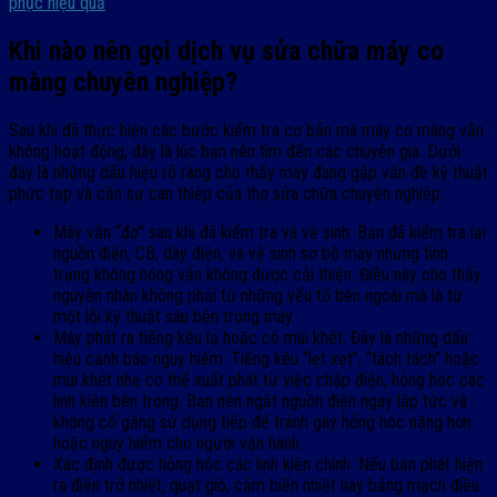
phục hiệu quả
Khi nào nên gọi dịch vụ sửa chữa máy co
màng chuyên nghiệp?
Sau khi đã thực hiện các bước kiểm tra cơ bản mà máy co màng vẫn
không hoạt động, đây là lúc bạn nên tìm đến các chuyên gia. Dưới
đây là những dấu hiệu rõ ràng cho thấy máy đang gặp vấn đề kỹ thuật
phức tạp và cần sự can thiệp của thợ sửa chữa chuyên nghiệp.
Máy vẫn “đơ” sau khi đã kiểm tra và vệ sinh: Bạn đã kiểm tra lại
nguồn điện, CB, dây điện, và vệ sinh sơ bộ máy nhưng tình
trạng không nóng vẫn không được cải thiện. Điều này cho thấy
nguyên nhân không phải từ những yếu tố bên ngoài mà là từ
một lỗi kỹ thuật sâu bên trong máy.
Máy phát ra tiếng kêu lạ hoặc có mùi khét: Đây là những dấu
hiệu cảnh báo nguy hiểm. Tiếng kêu “lẹt xẹt”, “tách tách” hoặc
mùi khét nhẹ có thể xuất phát từ việc chập điện, hỏng hóc các
linh kiện bên trong. Bạn nên ngắt nguồn điện ngay lập tức và
không cố gắng sử dụng tiếp để tránh gây hỏng hóc nặng hơn
hoặc nguy hiểm cho người vận hành.
Xác định được hỏng hóc các linh kiện chính: Nếu bạn phát hiện
ra điện trở nhiệt, quạt gió, cảm biến nhiệt hay bảng mạch điều