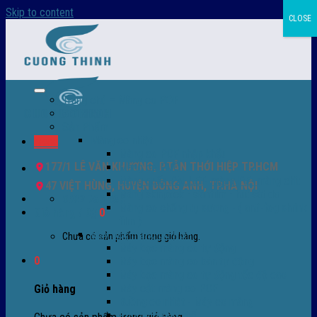
Skip to content
CLOSE
Trang chủ – Màng co POF
Giới thiệu
Sản Phẩm
Màng co nhiệt
Menu
Màng co POF nhập khẩu
177/1 LÊ VĂN KHƯƠNG, P.TÂN THỚI HIỆP TP.HCM
Màng co PVC
Màng quấn PALLET- màng PE- màng chit
47 VIỆT HÙNG, HUYỆN ĐÔNG ANH, TP.HÀ NỘI
Màng skinpack - skinfilm - hút sát da
0932 756 950
Màng co chống tụ sương - ( anti-fog shrink
Giỏ hàng /
0
₫
0
film )
Máy bọc màng co POF
Chưa có sản phẩm trong giỏ hàng.
Máy bọc màng co tự động
0
Máy bọc màng co bán tự động
Máy bọc màng co tự động tốc độ cao
Máy cắt màng co POF
Giỏ hàng
Buồng co nhiệt - Máy co màng
Phụ tùng thay thế