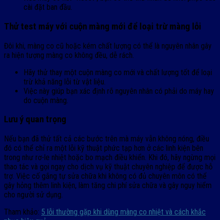
cài đặt ban đầu.
Thử test máy với cuộn màng mới để loại trừ màng lỗi
Đôi khi, màng co cũ hoặc kém chất lượng có thể là nguyên nhân gây
ra hiện tượng màng co không đều, dễ rách.
Hãy thử thay một cuộn màng co mới và chất lượng tốt để loại
trừ khả năng lỗi từ vật liệu.
Việc này giúp bạn xác định rõ nguyên nhân có phải do máy hay
do cuộn màng.
Lưu ý quan trọng
Nếu bạn đã thử tất cả các bước trên mà máy vẫn không nóng, điều
đó có thể chỉ ra một lỗi kỹ thuật phức tạp hơn ở các linh kiện bên
trong như rơ-le nhiệt hoặc bo mạch điều khiển. Khi đó, hãy ngừng mọi
thao tác và gọi ngay cho dịch vụ kỹ thuật chuyên nghiệp để được hỗ
trợ. Việc cố gắng tự sửa chữa khi không có đủ chuyên môn có thể
gây hỏng thêm linh kiện, làm tăng chi phí sửa chữa và gây nguy hiểm
cho người sử dụng.
Tham khảo:
5 lỗi thường gặp khi dùng màng co nhiệt và cách khắc