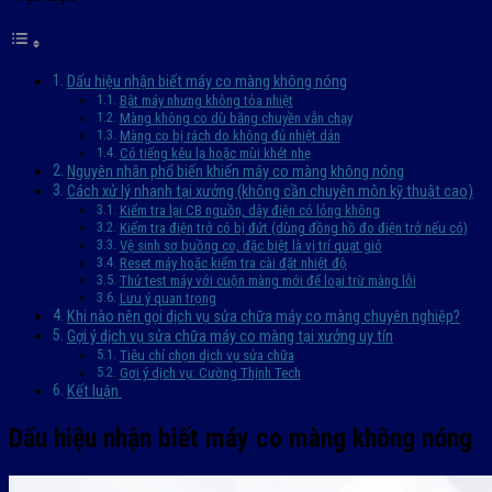
Dấu hiệu nhận biết máy co màng không nóng
Bật máy nhưng không tỏa nhiệt
Màng không co dù băng chuyền vẫn chạy
Màng co bị rách do không đủ nhiệt dán
Có tiếng kêu lạ hoặc mùi khét nhẹ
Nguyên nhân phổ biến khiến máy co màng không nóng
Cách xử lý nhanh tại xưởng (không cần chuyên môn kỹ thuật cao)
Kiểm tra lại CB nguồn, dây điện có lỏng không
Kiểm tra điện trở có bị đứt (dùng đồng hồ đo điện trở nếu có)
Vệ sinh sơ buồng co, đặc biệt là vị trí quạt gió
Reset máy hoặc kiểm tra cài đặt nhiệt độ
Thử test máy với cuộn màng mới để loại trừ màng lỗi
Lưu ý quan trọng
Khi nào nên gọi dịch vụ sửa chữa máy co màng chuyên nghiệp?
Gợi ý dịch vụ sửa chữa máy co màng tại xưởng uy tín
Tiêu chí chọn dịch vụ sửa chữa
Gợi ý dịch vụ: Cường Thịnh Tech
Kết luận
Dấu hiệu nhận biết máy co màng không nóng