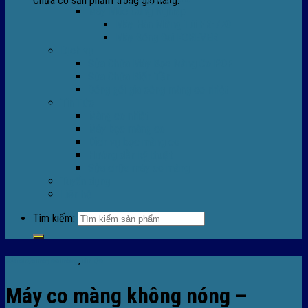
Chưa có sản phẩm trong giỏ hàng.
Máy Móc Công Nghiệp
Máy Hàn Miệng Túi FR-770
Máy Đóng Đai FOREVER
Dịch vụ
Sửa Chữa Máy Bọc Màng Co POF
Sửa Chữa Biến Tần
Đóng gói gia công màng co nhiệt
Tin Tức
Màng co nhiệt
Máy bọc màng co
Dich vụ bọc màng co
Hướng dẫn kỹ thuật
Sửa chữa máy co màng
Tuyển dụng
Liên hệ
Tìm kiếm:
Sửa chữa máy co màng
,
Tin tức
Máy co màng không nóng –