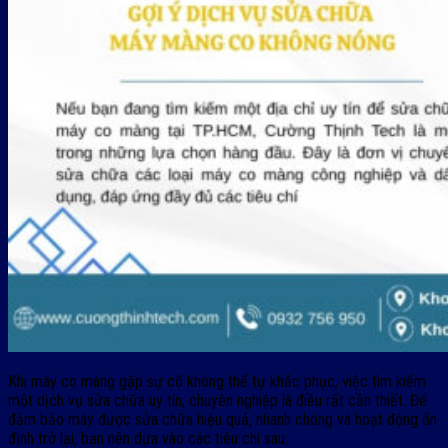
Khi máy co màng gặp sự cố không thể tự khắc phục, việc tìm kiếm
một dịch vụ sửa chữa uy tín, chuyên nghiệp là điều rất cần thiết. Để
đảm bảo máy được sửa chữa hiệu quả, nhanh chóng và hoạt động ổn
định trở lại, bạn nên dựa vào các tiêu chí sau: