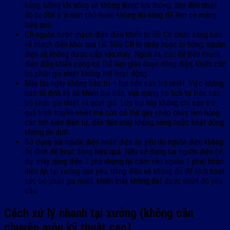
hỏng, luồng khí nóng sẽ không được lưu thông, dẫn đến nhiệt
độ bị dồn ứ ở một chỗ hoặc không đủ nóng để làm co màng
hiệu quả.
CB nguồn hoặc mạch điện điều khiển bị lỗi: Có chức năng bảo
vệ mạch điện khỏi quá tải. Nếu CB bị nhảy hoặc bị hỏng, nguồn
điện sẽ không được cấp vào máy. Ngoài ra, các lỗi trên mạch
điện điều khiển cũng có thể làm gián đoạn dòng điện, khiến các
bộ phận gia nhiệt không thể hoạt động.
Máy lâu ngày không bảo trì – bụi bẩn cản trở nhiệt: Việc không
bảo trì định kỳ sẽ khiến bụi bẩn, vụn màng co tích tụ trên các
bộ phận gia nhiệt và quạt gió. Lớp bụi này không chỉ cản trở
quá trình truyền nhiệt mà còn có thể gây chập cháy, làm hỏng
các linh kiện điện tử, dẫn đến máy không nóng hoặc hoạt động
không ổn định.
Sử dụng sai nguồn điện hoặc điện áp yếu do nguồn điện không
ổn định để hoạt động hiệu quả. Nếu sử dụng sai nguồn điện (ví
dụ: máy dùng điện 3 pha nhưng lại cắm vào nguồn 1 pha) hoặc
điện áp tại xưởng quá yếu, dòng điện sẽ không đủ để kích hoạt
các bộ phận gia nhiệt, khiến máy không đạt được nhiệt độ yêu
cầu.
Cách xử lý nhanh tại xưởng (không cần
chuyên môn kỹ thuật cao)