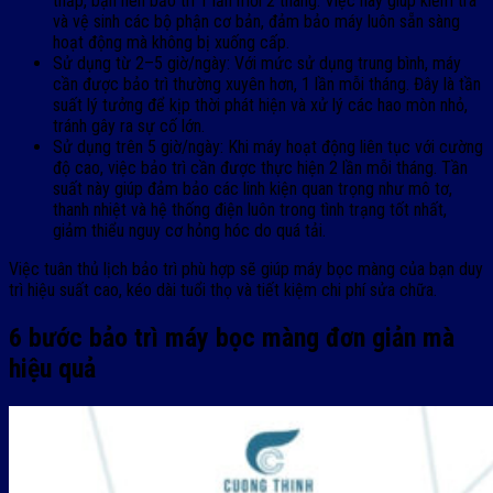
thấp, bạn nên bảo trì 1 lần mỗi 2 tháng. Việc này giúp kiểm tra
và vệ sinh các bộ phận cơ bản, đảm bảo máy luôn sẵn sàng
hoạt động mà không bị xuống cấp.
Sử dụng từ 2–5 giờ/ngày: Với mức sử dụng trung bình, máy
cần được bảo trì thường xuyên hơn, 1 lần mỗi tháng. Đây là tần
suất lý tưởng để kịp thời phát hiện và xử lý các hao mòn nhỏ,
tránh gây ra sự cố lớn.
Sử dụng trên 5 giờ/ngày: Khi máy hoạt động liên tục với cường
độ cao, việc bảo trì cần được thực hiện 2 lần mỗi tháng. Tần
suất này giúp đảm bảo các linh kiện quan trọng như mô tơ,
thanh nhiệt và hệ thống điện luôn trong tình trạng tốt nhất,
giảm thiểu nguy cơ hỏng hóc do quá tải.
Việc tuân thủ lịch bảo trì phù hợp sẽ giúp máy bọc màng của bạn duy
trì hiệu suất cao, kéo dài tuổi thọ và tiết kiệm chi phí sửa chữa.
6 bước bảo trì máy bọc màng đơn giản mà
hiệu quả