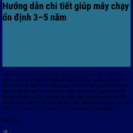
Hướng dẫn chi tiết giúp máy chạy
ổn định 3–5 năm
Thay vì chờ đợi máy bọc màng của bạn gặp sự cố, việc chủ động
bảo trì định kỳ là cách tốt nhất để đảm bảo thiết bị hoạt động ổn
định và bền bỉ. Một chiếc máy được chăm sóc đúng cách có thể kéo
dài tuổi thọ lên đến 3-5 năm hoặc thậm chí lâu hơn, giúp bạn tối đa
hóa lợi tức đầu tư. Bài viết này sẽ cung cấp một hướng dẫn chi tiết
về các bước bảo trì đơn giản mà hiệu quả, giúp máy của bạn luôn vận
hành trơn tru, hạn chế rủi ro và tiết kiệm chi phí không đáng có.
Mục Lục