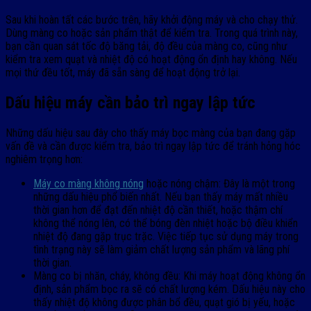
Sau khi hoàn tất các bước trên, hãy khởi động máy và cho chạy thử.
Dùng màng co hoặc sản phẩm thật để kiểm tra. Trong quá trình này,
bạn cần quan sát tốc độ băng tải, độ đều của màng co, cũng như
kiểm tra xem quạt và nhiệt độ có hoạt động ổn định hay không. Nếu
mọi thứ đều tốt, máy đã sẵn sàng để hoạt động trở lại.
Dấu hiệu máy cần bảo trì ngay lập tức
Những dấu hiệu sau đây cho thấy máy bọc màng của bạn đang gặp
vấn đề và cần được kiểm tra, bảo trì ngay lập tức để tránh hỏng hóc
nghiêm trọng hơn:
Máy co màng không nóng
hoặc nóng chậm: Đây là một trong
những dấu hiệu phổ biến nhất. Nếu bạn thấy máy mất nhiều
thời gian hơn để đạt đến nhiệt độ cần thiết, hoặc thậm chí
không thể nóng lên, có thể bóng đèn nhiệt hoặc bộ điều khiển
nhiệt độ đang gặp trục trặc. Việc tiếp tục sử dụng máy trong
tình trạng này sẽ làm giảm chất lượng sản phẩm và lãng phí
thời gian.
Màng co bị nhăn, cháy, không đều: Khi máy hoạt động không ổn
định, sản phẩm bọc ra sẽ có chất lượng kém. Dấu hiệu này cho
thấy nhiệt độ không được phân bổ đều, quạt gió bị yếu, hoặc