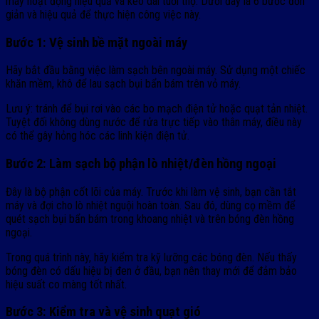
máy hoạt động hiệu quả và kéo dài tuổi thọ. Dưới đây là 6 bước đơn
giản và hiệu quả để thực hiện công việc này.
Bước 1: Vệ sinh bề mặt ngoài máy
Hãy bắt đầu bằng việc làm sạch bên ngoài máy. Sử dụng một chiếc
khăn mềm, khô để lau sạch bụi bẩn bám trên vỏ máy.
Lưu ý: tránh để bụi rơi vào các bo mạch điện tử hoặc quạt tản nhiệt.
Tuyệt đối không dùng nước để rửa trực tiếp vào thân máy, điều này
có thể gây hỏng hóc các linh kiện điện tử.
Bước 2: Làm sạch bộ phận lò nhiệt/đèn hồng ngoại
Đây là bộ phận cốt lõi của máy. Trước khi làm vệ sinh, bạn cần tắt
máy và đợi cho lò nhiệt nguội hoàn toàn. Sau đó, dùng cọ mềm để
quét sạch bụi bẩn bám trong khoang nhiệt và trên bóng đèn hồng
ngoại.
Trong quá trình này, hãy kiểm tra kỹ lưỡng các bóng đèn. Nếu thấy
bóng đèn có dấu hiệu bị đen ở đầu, bạn nên thay mới để đảm bảo
hiệu suất co màng tốt nhất.
Bước 3: Kiểm tra và vệ sinh quạt gió