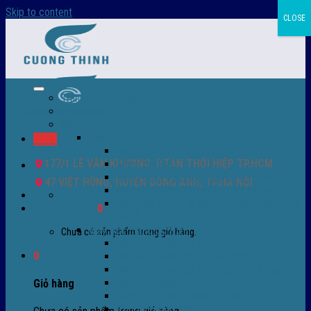
Skip to content
CLOSE
Trang chủ – Màng co POF
Giới thiệu
Sản Phẩm
Màng co nhiệt
Menu
Màng co POF nhập khẩu
177/1 LÊ VĂN KHƯƠNG, P.TÂN THỚI HIỆP TP.HCM
Màng co PVC
Màng quấn PALLET- màng PE- màng chit
47 VIỆT HÙNG, HUYỆN ĐÔNG ANH, TP.HÀ NỘI
Màng skinpack - skinfilm - hút sát da
0932 756 950
Màng co chống tụ sương - ( anti-fog shrink
Giỏ hàng /
0
₫
0
film )
Máy bọc màng co POF
Chưa có sản phẩm trong giỏ hàng.
Máy bọc màng co tự động
0
Máy bọc màng co bán tự động
Máy bọc màng co tự động tốc độ cao
Máy cắt màng co POF
Giỏ hàng
Buồng co nhiệt - Máy co màng
Phụ tùng thay thế