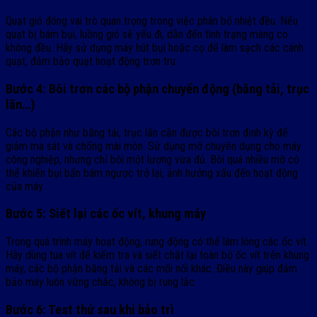
Quạt gió đóng vai trò quan trọng trong việc phân bổ nhiệt đều. Nếu
quạt bị bám bụi, luồng gió sẽ yếu đi, dẫn đến tình trạng màng co
không đều. Hãy sử dụng máy hút bụi hoặc cọ để làm sạch các cánh
quạt, đảm bảo quạt hoạt động trơn tru.
Bước 4: Bôi trơn các bộ phận chuyển động (băng tải, trục
lăn…)
Các bộ phận như băng tải, trục lăn cần được bôi trơn định kỳ để
giảm ma sát và chống mài mòn. Sử dụng mỡ chuyên dụng cho máy
công nghiệp, nhưng chỉ bôi một lượng vừa đủ. Bôi quá nhiều mỡ có
thể khiến bụi bẩn bám ngược trở lại, ảnh hưởng xấu đến hoạt động
của máy.
Bước 5: Siết lại các ốc vít, khung máy
Trong quá trình máy hoạt động, rung động có thể làm lỏng các ốc vít.
Hãy dùng tua vít để kiểm tra và siết chặt lại toàn bộ ốc vít trên khung
máy, các bộ phận băng tải và các mối nối khác. Điều này giúp đảm
bảo máy luôn vững chắc, không bị rung lắc.
Bước 6: Test thử sau khi bảo trì