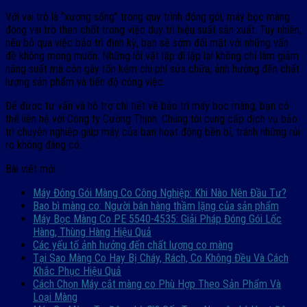
Với vai trò là “xương sống” trong quy trình đóng gói, máy bọc màng
đóng vai trò then chốt trong việc duy trì hiệu suất sản xuất. Tuy nhiên,
nếu bỏ qua việc bảo trì định kỳ, bạn sẽ sớm đối mặt với những vấn
đề không mong muốn. Những lỗi vặt lặp đi lặp lại không chỉ làm giảm
năng suất mà còn gây tốn kém chi phí sửa chữa, ảnh hưởng đến chất
lượng sản phẩm và tiến độ công việc.
Để được tư vấn và hỗ trợ chi tiết về bảo trì máy bọc màng, bạn có
thể liên hệ với Công ty Cường Thịnh. Chúng tôi cung cấp dịch vụ bảo
trì chuyên nghiệp giúp máy của bạn hoạt động bền bỉ, tránh những rủi
ro không đáng có.
Bài viết mới
Máy Đóng Gói Màng Co Công Nghiệp: Khi Nào Nên Đầu Tư?
Bao bì màng co: Người bán hàng thầm lặng của sản phẩm
Máy Bọc Màng Co PE 5540-4535: Giải Pháp Đóng Gói Lốc
Hàng, Thùng Hàng Hiệu Quả
Các yếu tố ảnh hưởng đến chất lượng co màng
Tại Sao Màng Co Hay Bị Cháy, Rách, Co Không Đều Và Cách
Khắc Phục Hiệu Quả
Cách Chọn Máy cắt màng co Phù Hợp Theo Sản Phẩm Và
Loại Màng