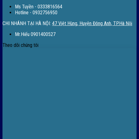
Ms Tuyền - 0333816564
Hotline - 0932756950
CHI NHÁNH TẠI HÀ NỘI:
47 Việt Hùng, Huyện Đông Anh, TP.Hà Nội
Mr.Hiếu 0901400527
Theo dõi chúng tôi