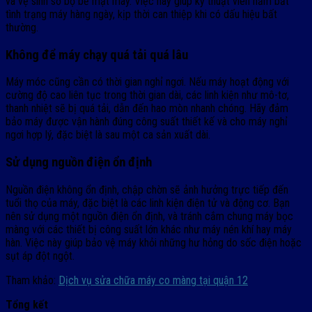
và vệ sinh sơ bộ bề mặt máy. Việc này giúp kỹ thuật viên nắm bắt
tình trạng máy hàng ngày, kịp thời can thiệp khi có dấu hiệu bất
thường.
Không để máy chạy quá tải quá lâu
Máy móc cũng cần có thời gian nghỉ ngơi. Nếu máy hoạt động với
cường độ cao liên tục trong thời gian dài, các linh kiện như mô-tơ,
thanh nhiệt sẽ bị quá tải, dẫn đến hao mòn nhanh chóng. Hãy đảm
bảo máy được vận hành đúng công suất thiết kế và cho máy nghỉ
ngơi hợp lý, đặc biệt là sau một ca sản xuất dài.
Sử dụng nguồn điện ổn định
Nguồn điện không ổn định, chập chờn sẽ ảnh hưởng trực tiếp đến
tuổi thọ của máy, đặc biệt là các linh kiện điện tử và động cơ. Bạn
nên sử dụng một nguồn điện ổn định, và tránh cắm chung máy bọc
màng với các thiết bị công suất lớn khác như máy nén khí hay máy
hàn. Việc này giúp bảo vệ máy khỏi những hư hỏng do sốc điện hoặc
sụt áp đột ngột.
Tham khảo:
Dịch vụ sửa chữa máy co màng tại quận 12
Tổng kết