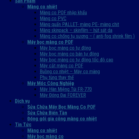
Sản Phẩm
Màng co nhiệt
Màng co POF nhập khẩu
Màng co PVC
Màng quấn PALLET- màng PE- màng chit
Màng skinpack – skinfilm – hút sát da
Màng co chống tụ sương – ( anti-fog shrink film )
Máy bọc màng co POF
Máy bọc màng co tự động
Máy bọc màng co bán tự động
Máy bọc màng co tự động tốc độ cao
Máy cắt màng co POF
Buồng co nhiệt – Máy co màng
Phụ tùng thay thế
Máy Móc Công Nghiệp
Máy Hàn Miệng Túi FR-770
Máy Đóng Đai FOREVER
Dịch vụ
Sửa Chữa Máy Bọc Màng Co POF
Sửa Chữa Biến Tần
Đóng gói gia công màng co nhiệt
Tin Tức
Màng co nhiệt
Máy bọc màng co