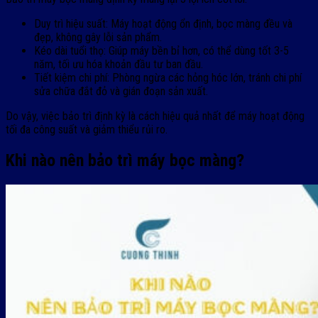
Duy trì hiệu suất: Máy hoạt động ổn định, bọc màng đều và
đẹp, không gây lỗi sản phẩm.
Kéo dài tuổi thọ: Giúp máy bền bỉ hơn, có thể dùng tốt 3-5
năm, tối ưu hóa khoản đầu tư ban đầu.
Tiết kiệm chi phí: Phòng ngừa các hỏng hóc lớn, tránh chi phí
sửa chữa đắt đỏ và gián đoạn sản xuất.
Do vậy, việc bảo trì định kỳ là cách hiệu quả nhất để máy hoạt động
tối đa công suất và giảm thiểu rủi ro.
Khi nào nên bảo trì máy bọc màng?