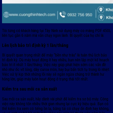
Tôi từng có khách hàng tại Tây Ninh sử dụng máy co màng POF 450L
liên tục gần 6 năm mà vẫn chạy ngon lành. Bí quyết của họ chỉ là:
Lên lịch bảo trì định kỳ 1 lần/tháng
Bí quyết quan trọng nhất để máy “bền như trâu” là tuân thủ lịch bảo
trì định kỳ. Dù máy hoạt động ít hay nhiều, bạn nên lập một kế hoạch
bảo trì ít nhất 1 lần/tháng. Việc này giúp phát hiện sớm các vấn đề
nhỏ như ốc vít lỏng, dây curoa mòn, hay bụi bẩn tích tụ trong lò nhiệt.
Việc xử lý kịp thời những lỗi này sẽ ngăn ngừa chúng trở thành hư
hỏng lớn, giúp máy luôn hoạt động ở trạng thái tốt nhất.
Kiểm tra sau mỗi ca sản xuất
Sau mỗi ca sản xuất, hãy dành vài phút để kiểm tra sơ bộ máy. Công
việc này không tốn nhiều thời gian nhưng lại cực kỳ hiệu quả. Bạn có
thể kiểm tra xem có tiếng ồn lạ, băng tải có chạy ổn định hay không,