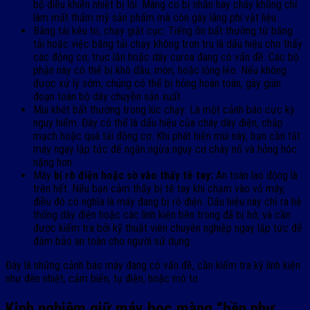
bộ điều khiển nhiệt bị lỗi. Màng co bị nhăn hay cháy không chỉ
làm mất thẩm mỹ sản phẩm mà còn gây lãng phí vật liệu.
Băng tải kêu to, chạy giật cục: Tiếng ồn bất thường từ băng
tải hoặc việc băng tải chạy không trơn tru là dấu hiệu cho thấy
các động cơ, trục lăn hoặc dây curoa đang có vấn đề. Các bộ
phận này có thể bị khô dầu, mòn, hoặc lỏng lẻo. Nếu không
được xử lý sớm, chúng có thể bị hỏng hoàn toàn, gây gián
đoạn toàn bộ dây chuyền sản xuất.
Mùi khét bất thường trong lúc chạy: Là một cảnh báo cực kỳ
nguy hiểm. Đây có thể là dấu hiệu của cháy dây điện, chập
mạch hoặc quá tải động cơ. Khi phát hiện mùi này, bạn cần tắt
máy ngay lập tức để ngăn ngừa nguy cơ cháy nổ và hỏng hóc
nặng hơn.
Máy
bị rò điện hoặc sờ vào thấy tê tay:
An toàn lao động là
trên hết. Nếu bạn cảm thấy bị tê tay khi chạm vào vỏ máy,
điều đó có nghĩa là máy đang bị rò điện. Dấu hiệu này chỉ ra hệ
thống dây điện hoặc các linh kiện bên trong đã bị hở, và cần
được kiểm tra bởi kỹ thuật viên chuyên nghiệp ngay lập tức để
đảm bảo an toàn cho người sử dụng.
Đây là những cảnh báo máy đang có vấn đề, cần kiểm tra kỹ linh kiện
như đèn nhiệt, cảm biến, tụ điện, hoặc mô tơ.
Kinh nghiệm giữ máy bọc màng “bền như