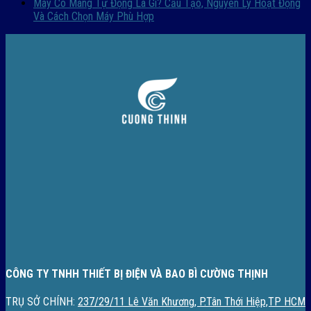
Máy Co Màng Tự Động Là Gì? Cấu Tạo, Nguyên Lý Hoạt Động
Và Cách Chọn Máy Phù Hợp
CÔNG TY TNHH THIẾT BỊ ĐIỆN VÀ BAO BÌ CƯỜNG THỊNH
TRỤ SỞ CHÍNH:
237/29/11 Lê Văn Khương, P.Tân Thới Hiệp,TP HCM