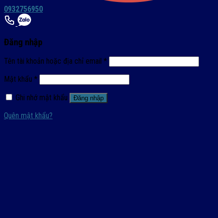
0932756950
Đăng nhập
Tên tài khoản hoặc địa chỉ email
*
Mật khẩu
*
Ghi nhớ mật khẩu
Đăng nhập
Quên mật khẩu?