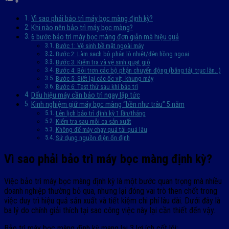
Vì sao phải bảo trì máy bọc màng định kỳ?
Khi nào nên bảo trì máy bọc màng?
6 bước bảo trì máy bọc màng đơn giản mà hiệu quả
Bước 1: Vệ sinh bề mặt ngoài máy
Bước 2: Làm sạch bộ phận lò nhiệt/đèn hồng ngoại
Bước 3: Kiểm tra và vệ sinh quạt gió
Bước 4: Bôi trơn các bộ phận chuyển động (băng tải, trục lăn…)
Bước 5: Siết lại các ốc vít, khung máy
Bước 6: Test thử sau khi bảo trì
Dấu hiệu máy cần bảo trì ngay lập tức
Kinh nghiệm giữ máy bọc màng “bền như trâu” 5 năm
Lên lịch bảo trì định kỳ 1 lần/tháng
Kiểm tra sau mỗi ca sản xuất
Không để máy chạy quá tải quá lâu
Sử dụng nguồn điện ổn định
Vì sao phải bảo trì máy bọc màng định kỳ?
Việc bảo trì máy bọc màng định kỳ là một bước quan trọng mà nhiều
doanh nghiệp thường bỏ qua, nhưng lại đóng vai trò then chốt trong
việc duy trì hiệu quả sản xuất và tiết kiệm chi phí lâu dài. Dưới đây là
ba lý do chính giải thích tại sao công việc này lại cần thiết đến vậy.
Bảo trì máy bọc màng định kỳ mang lại 3 lợi ích cốt lõi: