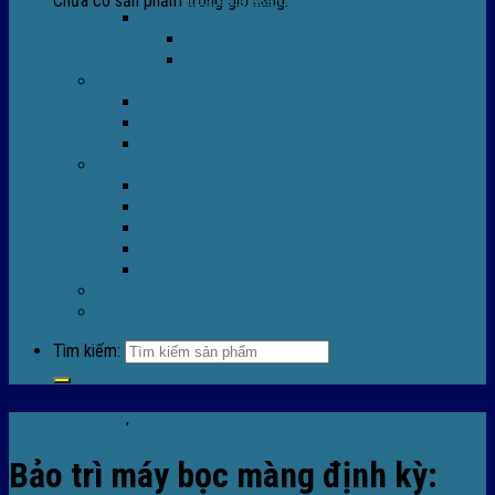
Chưa có sản phẩm trong giỏ hàng.
Máy Móc Công Nghiệp
Máy Hàn Miệng Túi FR-770
Máy Đóng Đai FOREVER
Dịch vụ
Sửa Chữa Máy Bọc Màng Co POF
Sửa Chữa Biến Tần
Đóng gói gia công màng co nhiệt
Tin Tức
Màng co nhiệt
Máy bọc màng co
Dich vụ bọc màng co
Hướng dẫn kỹ thuật
Sửa chữa máy co màng
Tuyển dụng
Liên hệ
Tìm kiếm:
Sửa chữa máy co màng
,
Tin tức
Bảo trì máy bọc màng định kỳ: