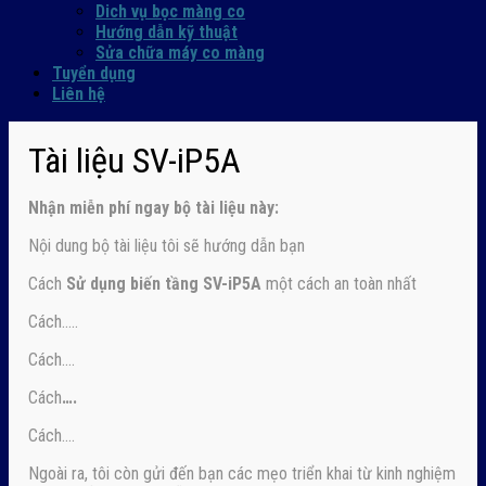
Dich vụ bọc màng co
Hướng dẫn kỹ thuật
Sửa chữa máy co màng
Tuyển dụng
Liên hệ
Tài liệu SV-iP5A
Nhận
miễn phí ngay
bộ tài liệu này:
Nội dung bộ tài liệu tôi sẽ hướng dẫn bạn
Cách
Sử dụng biến tầng SV-iP5A
một cách an toàn nhất
Cách…..
Cách….
Cách
….
Cách….
Ngoài ra, tôi còn gửi đến bạn các mẹo triển khai từ kinh nghiệm