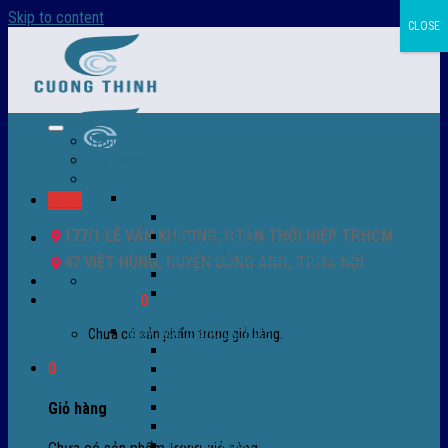
Skip to content
CLOSE
Trang chủ – Màng co POF
Giới thiệu
Sản Phẩm
Màng co nhiệt
Menu
Màng co POF nhập khẩu
177/1 LÊ VĂN KHƯƠNG, P.TÂN THỚI HIỆP TP.HCM
Màng co PVC
Màng quấn PALLET- màng PE- màng chit
47 VIỆT HÙNG, HUYỆN ĐÔNG ANH, TP.HÀ NỘI
Màng skinpack - skinfilm - hút sát da
0932 756 950
Màng co chống tụ sương - ( anti-fog shrink
Giỏ hàng /
0
₫
0
film )
Máy bọc màng co POF
Chưa có sản phẩm trong giỏ hàng.
Máy bọc màng co tự động
0
Máy bọc màng co bán tự động
Máy bọc màng co tự động tốc độ cao
Máy cắt màng co POF
Giỏ hàng
Buồng co nhiệt - Máy co màng
Phụ tùng thay thế