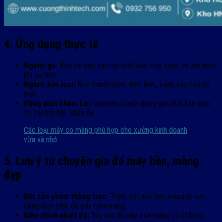
4. Ứng dụng thực tế
Ngành gỗ:
Bảo vệ tấm ván nội thất khỏi trầy xước và ẩm mốc
khi lưu kho.
Ngành kim loại:
Bọc thanh nhôm định hình, tránh oxy hóa bề
mặt.
Hàng xuất khẩu:
Đáp ứng tiêu chuẩn đóng gói khắt khe của
thị trường Mỹ, Châu Âu.
Các loại máy co màng phù hợp cho xưởng kinh doanh
vừa và nhỏ
5. Lưu ý từ chuyên gia để máy bền, màng
đẹp
Đặt sản phẩm thẳng trục:
Tránh đặt xéo làm màng bị kéo
căng lệch bên, dễ gây rách màng.
Điều chỉnh nhiệt độ:
Tùy vào độ dày của màng co (15mic,