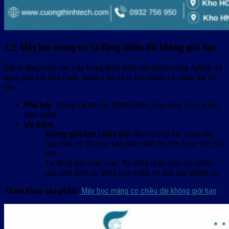
2.2. Máy bọc màng co tự động chiều dài không giới hạn
Đây là dòng máy cao cấp trong phân khúc sản phẩm công nghiệp, sử
dụng dao cắt bên (Side Sealer) để xử lý sản phẩm có chiều dài vô
tận.
Phù hợp:
Thùng carton dài, thanh nhôm, ống nhựa, cửa ra vào,
tấm panel.
Ưu điểm:
Không giới hạn chiều dài:
Nhờ cơ chế hàn cạnh liên
tục, máy có thể bọc sản phẩm dài 3m, 5m hoặc hơn thế
nữa.
Tự động hóa hoàn toàn: Tự động nhận diện sản phẩm
qua cảm biến, tự động bọc màng và đưa qua buồng co.
Tham khảo sản phẩm:
Máy bọc màng co chiều dài không giới hạn