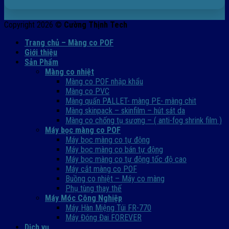
Copyright 2026 ©
Cường Thịnh Tech
Trang chủ – Màng co POF
Giới thiệu
Sản Phẩm
Màng co nhiệt
Màng co POF nhập khẩu
Màng co PVC
Màng quấn PALLET- màng PE- màng chit
Màng skinpack – skinfilm – hút sát da
Màng co chống tụ sương – ( anti-fog shrink film )
Máy bọc màng co POF
Máy bọc màng co tự động
Máy bọc màng co bán tự động
Máy bọc màng co tự động tốc độ cao
Máy cắt màng co POF
Buồng co nhiệt – Máy co màng
Phụ tùng thay thế
Máy Móc Công Nghiệp
Máy Hàn Miệng Túi FR-770
Máy Đóng Đai FOREVER
Dịch vụ