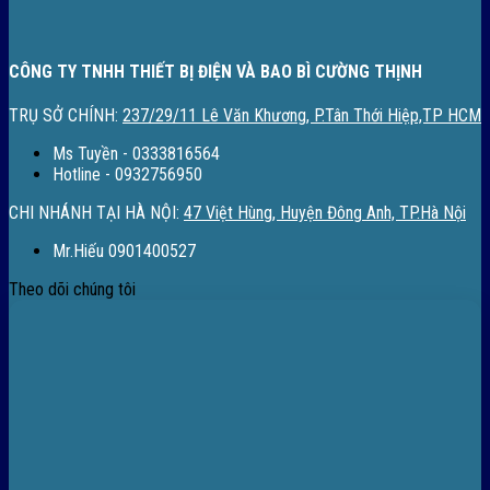
CÔNG TY TNHH THIẾT BỊ ĐIỆN VÀ BAO BÌ CƯỜNG THỊNH
TRỤ SỞ CHÍNH:
237/29/11 Lê Văn Khương, P.Tân Thới Hiệp,TP HCM
Ms Tuyền - 0333816564
Hotline - 0932756950
CHI NHÁNH TẠI HÀ NỘI:
47 Việt Hùng, Huyện Đông Anh, TP.Hà Nội
Mr.Hiếu 0901400527
Theo dõi chúng tôi