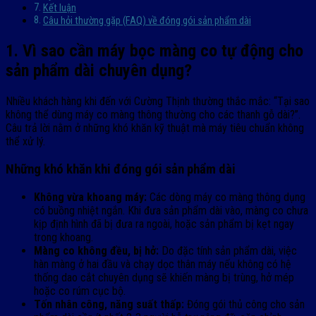
Kết luận
Câu hỏi thường gặp (FAQ) về đóng gói sản phẩm dài
1. Vì sao cần máy bọc màng co tự động cho
sản phẩm dài chuyên dụng?
Nhiều khách hàng khi đến với Cường Thịnh thường thắc mắc: “Tại sao
không thể dùng máy co màng thông thường cho các thanh gỗ dài?”.
Câu trả lời nằm ở những khó khăn kỹ thuật mà máy tiêu chuẩn không
thể xử lý.
Những khó khăn khi đóng gói sản phẩm dài
Không vừa khoang máy:
Các dòng máy co màng thông dụng
có buồng nhiệt ngắn. Khi đưa sản phẩm dài vào, màng co chưa
kịp định hình đã bị đưa ra ngoài, hoặc sản phẩm bị kẹt ngay
trong khoang.
Màng co không đều, bị hở:
Do đặc tính sản phẩm dài, việc
hàn màng ở hai đầu và chạy dọc thân máy nếu không có hệ
thống dao cắt chuyên dụng sẽ khiến màng bị trùng, hở mép
hoặc co rúm cục bộ.
Tốn nhân công, năng suất thấp:
Đóng gói thủ công cho sản