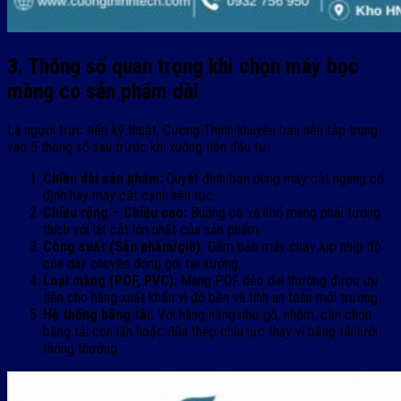
3. Thông số quan trọng khi chọn máy bọc
màng co sản phẩm dài
Là người trực tiếp kỹ thuật, Cường Thịnh khuyên bạn nên tập trung
vào 5 thông số sau trước khi xuống tiền đầu tư:
Chiều dài sản phẩm:
Quyết định bạn dùng máy cắt ngang cố
định hay máy cắt cạnh liên tục.
Chiều rộng – Chiều cao:
Buồng co và khổ màng phải tương
thích với lát cắt lớn nhất của sản phẩm.
Công suất (Sản phẩm/giờ):
Đảm bảo máy chạy kịp nhịp độ
của dây chuyền đóng gói tại xưởng.
Loại màng (POF, PVC):
Màng POF dẻo dai thường được ưu
tiên cho hàng xuất khẩu vì độ bền và tính an toàn môi trường.
Hệ thống băng tải:
Với hàng nặng như gỗ, nhôm, cần chọn
băng tải con lăn hoặc đũa thép chịu lực thay vì băng tải lưới
thông thường.