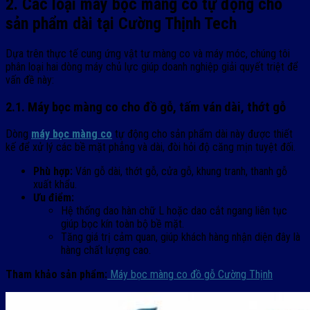
2. Các loại máy bọc màng co tự động cho
sản phẩm dài tại Cường Thịnh Tech
Dựa trên thực tế cung ứng vật tư màng co và máy móc, chúng tôi
phân loại hai dòng máy chủ lực giúp doanh nghiệp giải quyết triệt để
vấn đề này:
2.1. Máy bọc màng co cho đồ gỗ, tấm ván dài, thớt gỗ
Dòng
máy bọc màng co
tự động cho sản phẩm dài này được thiết
kế để xử lý các bề mặt phẳng và dài, đòi hỏi độ căng mịn tuyệt đối.
Phù hợp:
Ván gỗ dài, thớt gỗ, cửa gỗ, khung tranh, thanh gỗ
xuất khẩu.
Ưu điểm:
Hệ thống dao hàn chữ L hoặc dao cắt ngang liên tục
giúp bọc kín toàn bộ bề mặt.
Tăng giá trị cảm quan, giúp khách hàng nhận diện đây là
hàng chất lượng cao.
Tham khảo sản phẩm:
Máy bọc màng co đồ gỗ Cường Thịnh