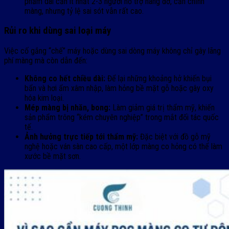
phẩm dài cần ít nhất 2-3 người hỗ trợ nâng đỡ, căn chỉnh
màng, nhưng tỷ lệ sai sót vẫn rất cao.
Rủi ro khi dùng sai loại máy
Việc cố gắng “chế” máy hoặc dùng sai dòng máy không chỉ gây lãng
phí màng mà còn dẫn đến:
Không co hết chiều dài:
Để lại những khoảng hở khiến bụi
bẩn và hơi ẩm xâm nhập, làm hỏng bề mặt gỗ hoặc gây oxy
hóa kim loại.
Mép màng bị nhăn, bong:
Làm giảm giá trị thẩm mỹ, khiến
sản phẩm trông “kém chuyên nghiệp” trong mắt đối tác quốc
tế.
Ảnh hưởng trực tiếp tới thẩm mỹ:
Đặc biệt với đồ gỗ mỹ
nghệ hoặc ván sàn cao cấp, một lớp màng co hỏng có thể làm
xước bề mặt sơn.