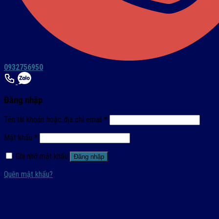
0932756950
Đăng nhập
Tên tài khoản hoặc địa chỉ email
*
Mật khẩu
*
Ghi nhớ mật khẩu
Đăng nhập
Quên mật khẩu?