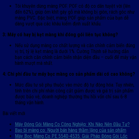
Tôi khuyên dùng màng POF. POF có độ co dãn tuyệt vời (lên
đến 62%), giúp ôm khít gáy gỗ mà không bị giòn, rách góc như
màng PVC. Đặc biệt, màng POF giúp sản phẩm của bạn dễ
dàng vượt qua các khâu kiểm định xuất khẩu.
3: Máy có hay bị kẹt màng khi đóng gói liên tục không?
Nếu sử dụng màng co chất lượng và căn chỉnh cảm biến đúng
vị trí, tỷ lệ kẹt màng là dưới 1%. Cường Thịnh sẽ hướng dẫn
bạn cách căn chỉnh cảm biến nhận diện đầu – cuối để máy vận
hành mượt mà nhất.
4: Chi phí đầu tư máy bọc màng co sản phẩm dài có cao không?
Mức đầu tư sẽ phụ thuộc vào mức độ tự động hóa. Tuy nhiên,
tính trên chi phí nhân công cắt giảm được và giá trị sản phẩm
được bảo vệ, doanh nghiệp thường thu hồi vốn chỉ sau 6-8
tháng vận hành.
Bài viết mới
Máy Đóng Gói Màng Co Công Nghiệp: Khi Nào Nên Đầu Tư?
Bao bì màng co: Người bán hàng thầm lặng của sản phẩm
Máy Bọc Màng Co PE 5540-4535: Giải Pháp Đóng Gói Lốc