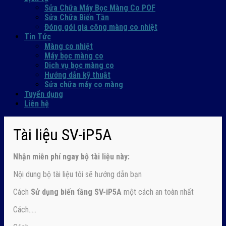
Sửa Chữa Máy Bọc Màng Co POF
Sửa Chữa Biến Tần
Đóng gói gia công màng co nhiệt
Tin Tức
Màng co nhiệt
Máy bọc màng co
Dich vụ bọc màng co
Hướng dẫn kỹ thuật
Sửa chữa máy co màng
Tuyển dụng
Liên hệ
Tài liệu SV-iP5A
Nhận
miễn phí ngay
bộ tài liệu này:
Nội dung bộ tài liệu tôi sẽ hướng dẫn bạn
Cách
Sử dụng biến tầng SV-iP5A
một cách an toàn nhất
Cách…..