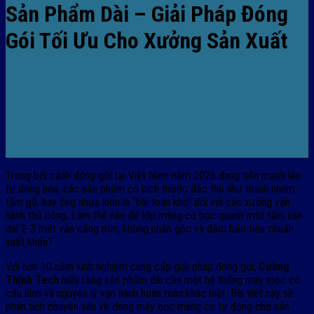
Sản Phẩm Dài – Giải Pháp Đóng
Gói Tối Ưu Cho Xưởng Sản Xuất
Trong bối cảnh đóng gói tại Việt Nam năm 2026 đang tiến mạnh lên
tự động hóa, các sản phẩm có kích thước đặc thù như thanh nhôm,
tấm gỗ, hay ống nhựa luôn là “bài toán khó” đối với các xưởng vận
hành thủ công. Làm thế nào để lớp màng co bọc quanh một tấm ván
dài 2-3 mét vẫn căng mịn, không nhăn góc và đảm bảo tiêu chuẩn
xuất khẩu?
Với hơn 10 năm kinh nghiệm cung cấp giải pháp đóng gói,
Cường
Thịnh Tech
hiểu rằng sản phẩm dài cần một hệ thống máy móc có
cấu hình và nguyên lý vận hành hoàn toàn khác biệt. Bài viết này sẽ
phân tích chuyên sâu về dòng máy bọc màng co tự động cho sản