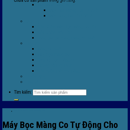
Chưa có sản phẩm trong giỏ hàng.
Máy Móc Công Nghiệp
Máy Hàn Miệng Túi FR-770
Máy Đóng Đai FOREVER
Dịch vụ
Sửa Chữa Máy Bọc Màng Co POF
Sửa Chữa Biến Tần
Đóng gói gia công màng co nhiệt
Tin Tức
Màng co nhiệt
Máy bọc màng co
Dich vụ bọc màng co
Hướng dẫn kỹ thuật
Sửa chữa máy co màng
Tuyển dụng
Liên hệ
Tìm kiếm:
Tin tức
,
TIn tức máy bọc màng co
Máy Bọc Màng Co Tự Động Cho