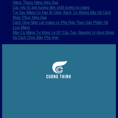
Hàng, Thùng Hàng Hiệu Quả
Các yếu tố ảnh hưởng đến chất lượng co màng
Tại Sao Màng Co Hay Bị Cháy, Rách, Co Không Đều Và Cách
Khắc Phục Hiệu Quả
Cách Chọn Máy cắt màng co Phù Hợp Theo Sản Phẩm Và
Loại Màng
Máy Co Màng Tự Động Là Gì? Cấu Tạo, Nguyên Lý Hoạt Động
Và Cách Chọn Máy Phù Hợp