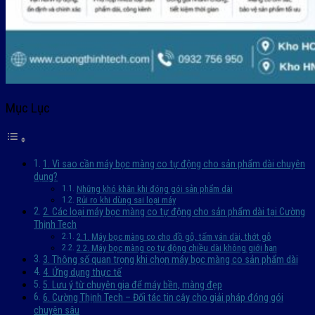
Mục Lục
1. Vì sao cần máy bọc màng co tự động cho sản phẩm dài chuyên
dụng?
Những khó khăn khi đóng gói sản phẩm dài
Rủi ro khi dùng sai loại máy
2. Các loại máy bọc màng co tự động cho sản phẩm dài tại Cường
Thịnh Tech
2.1. Máy bọc màng co cho đồ gỗ, tấm ván dài, thớt gỗ
2.2. Máy bọc màng co tự động chiều dài không giới hạn
3. Thông số quan trọng khi chọn máy bọc màng co sản phẩm dài
4. Ứng dụng thực tế
5. Lưu ý từ chuyên gia để máy bền, màng đẹp
6. Cường Thịnh Tech – Đối tác tin cậy cho giải pháp đóng gói
chuyên sâu