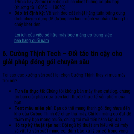
19mic hay 25mic) mà điều chỉnh nhiệt buồng co phù hợp
(thường từ 160°C – 180°C).
Bảo trì định kỳ:
Vệ sinh dao cắt nhiệt hàng tuần bằng dung
dịch chuyên dụng để đường hàn luôn mảnh và chắc, không bị
cháy khét đen.
Lợi ích của việc sở hữu máy bọc màng co trong việc
bán hàng cuối năm
6. Cường Thịnh Tech – Đối tác tin cậy cho
giải pháp đóng gói chuyên sâu
Tại sao các xưởng sản xuất lại chọn Cường Thịnh thay vì mua máy
trôi nổi?
Tư vấn thực tế:
Chúng tôi không bán máy theo catalog, chúng
tôi bán giải pháp dựa trên kích thước thực tế sản phẩm của
bạn.
Test mẫu miễn phí:
Bạn có thể mang thanh gỗ, ống nhựa đến
kho của Cường Thịnh để chạy thử máy. Chỉ khi màng co đạt độ
thẩm mỹ bạn mong muốn, chúng tôi mới tiến hành lắp đặt.
Hỗ trợ kỹ thuật tận nơi:
Đội ngũ kỹ thuật am hiểu về cả máy
và vật tư sản xuất màng co, đảm bảo xử lý sự cố trong vòng