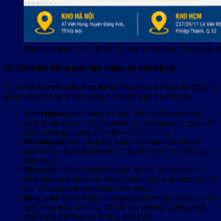
Máy bọc màng co cho đồ gỗ tấm ván dài, thớt gỗ, tấm gỗ lớn, g
Ưu điểm khi dùng máy bọc màng co cho đồ gỗ
So với các phương pháp đóng gói thủ công, việc sử dụng hệ thống tự
động bọc màng co sẽ đem lại những lợi ích vượt trội như sau:
Tính thẩm mỹ cao:
Màng co nhiệt POF sau khi qua buồng
nhiệt sẽ ôm sát bề mặt sản phẩm, tạo độ trong suốt, giúp sản
phẩm trông gọn gàng, đồng đều và bắt mắt hơn.
Khả năng bảo vệ:
Lớp màng ngăn chặn hoàn toàn bụi bẩn,
giảm thiểu trầy xước bề mặt và hạn chế độ ẩm tác động trực
tiếp vào gỗ.
Độ ổn định:
Nếu cài đặt đúng nhiệt độ, tốc độ băng tải và
chọn khổ màng chuẩn, hệ thống sẽ hạn chế tối đa được các lỗi
như hở màng, lệch màng hoặc nhăn màng.
Năng suất:
Việc sử dụng máy giúp giảm sự phụ thuộc vào tay
nghề công nhân, đảm bảo tiến độ sản xuất lớn và đồng nhất
chất lượng trên toàn bộ lô hàng xuất khẩu.