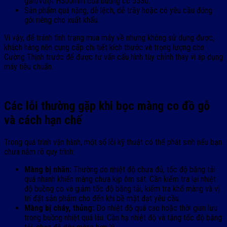
gần/vượt H300mm của buồng co 5530.
Sản phẩm quá nặng, dễ lệch, dễ trầy hoặc có yêu cầu đóng
gói riêng cho xuất khẩu.
Vì vậy, để tránh tình trạng mua máy về nhưng không sử dụng được,
khách hàng nên cung cấp chi tiết kích thước và trọng lượng cho
Cường Thịnh trước để được tư vấn cấu hình tùy chỉnh thay vì áp dụng
máy tiêu chuẩn.
Các lỗi thường gặp khi bọc màng co đồ gỗ
và cách hạn chế
Trong quá trình vận hành, một số lỗi kỹ thuật có thể phát sinh nếu bạn
chưa nắm rõ quy trình:
Màng bị nhăn:
Thường do nhiệt độ chưa đủ, tốc độ băng tải
quá nhanh khiến màng chưa kịp ôm sát. Cần kiểm tra lại nhiệt
độ buồng co và giảm tốc độ băng tải, kiểm tra khổ màng và vị
trí đặt sản phẩm cho đến khi bề mặt đạt yêu cầu.
Màng bị cháy, thủng:
Do nhiệt độ quá cao hoặc thời gian lưu
trong buồng nhiệt quá lâu. Cần hạ nhiệt độ và tăng tốc độ băng