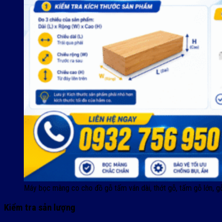
Máy bọc màng co cho đồ gỗ tấm ván dài, thớt gỗ, tấm gỗ lớn, g
Kiểm tra sản lượng