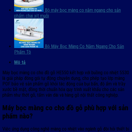
Bộ máy bọc màng co nằm ngang cho sản
phẩm chai xịt muỗi
Bộ Máy Bọc Màng Co Nằm Ngang Cho Sản
Phẩm Tô
Mô tả
Máy bọc màng co cho đồ gỗ HE550 kết hợp với buồng co nhiệt 5530
là giải pháp đóng gói tự động chuyên dụng, cho phép tạo lớp màng
POF bảo vệ sản phẩm gỗ khỏi tác động của bụi bẩn, độ ẩm và trầy
xước bề mặt, đồng thời chuẩn hóa quy trình xuất khẩu cho các sản
phẩm như thớt gỗ, tấm ván dài và hàng gỗ nội thất công nghiệp.
Máy bọc màng co cho đồ gỗ phù hợp với sản
phẩm nào?
Việc ứng dụng công nghệ màng co nhiệt vào ngành gỗ đòi hỏi thiết bị