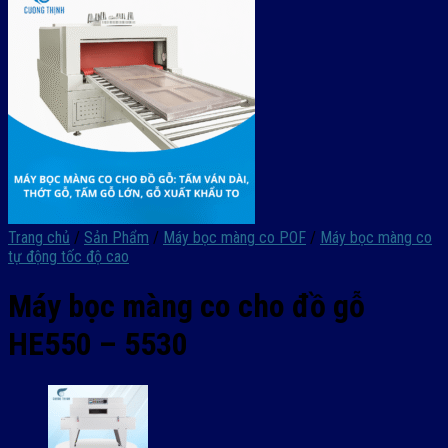
Trang chủ
/
Sản Phẩm
/
Máy bọc màng co POF
/
Máy bọc màng co
tự động tốc độ cao
Máy bọc màng co cho đồ gỗ
HE550 – 5530