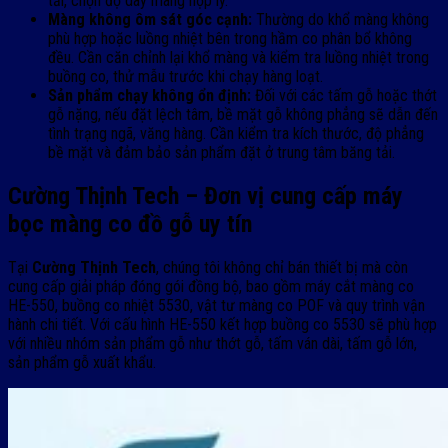
tải, chọn độ dày màng hợp lý.
Màng không ôm sát góc cạnh:
Thường do khổ màng không
phù hợp hoặc luồng nhiệt bên trong hầm co phân bổ không
đều. Cần căn chỉnh lại khổ màng và kiểm tra luồng nhiệt trong
buồng co, thử mẫu trước khi chạy hàng loạt.
Sản phẩm chạy không ổn định:
Đối với các tấm gỗ hoặc thớt
gỗ nặng, nếu đặt lệch tâm, bề mặt gỗ không phẳng sẽ dẫn đến
tình trạng ngã, văng hàng. Cần kiểm tra kích thước, độ phẳng
bề mặt và đảm bảo sản phẩm đặt ở trung tâm băng tải.
Cường Thịnh Tech – Đơn vị cung cấp máy
bọc màng co đồ gỗ uy tín
Tại
Cường Thịnh Tech
, chúng tôi không chỉ bán thiết bị mà còn
cung cấp giải pháp đóng gói đồng bộ, bao gồm máy cắt màng co
HE-550, buồng co nhiệt 5530, vật tư màng co POF và quy trình vận
hành chi tiết. Với cấu hình HE-550 kết hợp buồng co 5530 sẽ phù hợp
với nhiều nhóm sản phẩm gỗ như thớt gỗ, tấm ván dài, tấm gỗ lớn,
sản phẩm gỗ xuất khẩu.