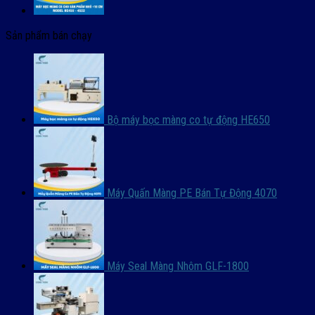
Sản phẩm bán chạy
Bộ máy bọc màng co tự động HE650
Máy Quấn Màng PE Bán Tự Động 4070
Máy Seal Màng Nhôm GLF-1800