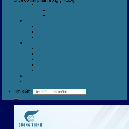
Chưa có sản phẩm trong giỏ hàng.
Máy Móc Công Nghiệp
Máy Hàn Miệng Túi FR-770
Máy Đóng Đai FOREVER
Dịch vụ
Sửa Chữa Máy Bọc Màng Co POF
Sửa Chữa Biến Tần
Đóng gói gia công màng co nhiệt
Tin Tức
Màng co nhiệt
Máy bọc màng co
Dich vụ bọc màng co
Hướng dẫn kỹ thuật
Sửa chữa máy co màng
Tuyển dụng
Liên hệ
Tìm kiếm: