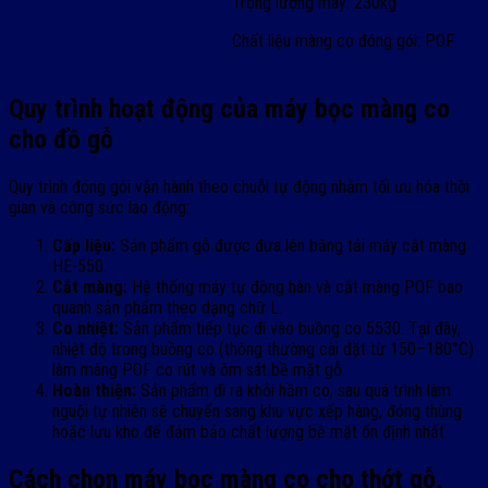
Trọng lượng máy: 230kg
Chất liệu màng co đóng gói: POF
Quy trình hoạt động của máy bọc màng co
cho đồ gỗ
Quy trình đóng gói vận hành theo chuỗi tự động nhằm tối ưu hóa thời
gian và công sức lao động:
Cấp liệu:
Sản phẩm gỗ được đưa lên băng tải máy cắt màng
HE-550.
Cắt màng:
Hệ thống máy tự động hàn và cắt màng POF bao
quanh sản phẩm theo dạng chữ L.
Co nhiệt:
Sản phẩm tiếp tục đi vào buồng co 5530. Tại đây,
nhiệt độ trong buồng co (thông thường cài đặt từ 150–180°C)
làm màng POF co rút và ôm sát bề mặt gỗ.
Hoàn thiện:
Sản phẩm đi ra khỏi hầm co, sau quá trình làm
nguội tự nhiên sẽ chuyển sang khu vực xếp hàng, đóng thùng
hoặc lưu kho để đảm bảo chất lượng bề mặt ổn định nhất.
Cách chọn máy bọc màng co cho thớt gỗ,