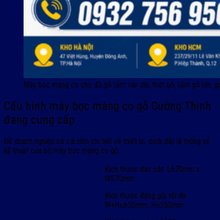
Máy bọc màng co cho đồ gỗ tấm ván dài, thớt gỗ, tấm gỗ lớn, g
Cấu hình máy bọc màng co gỗ Cường Thịnh
đang cung cấp
Để doanh nghiệp có cái nhìn chi tiết về thiết bị, dưới đây là thông số
kỹ thuật của bộ máy bọc màng co gỗ:
Kích thước dao cắt: L670mm x
W570mm
Kích thước đóng gói tối đa:
W+H≤650mm, H≤250mm