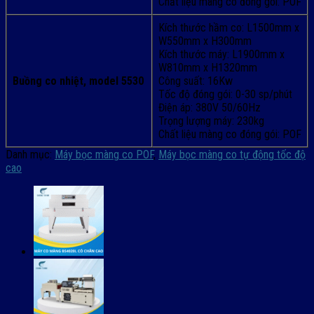
Chất liệu màng co đóng gói: POF
Kích thước hầm co: L1500mm x
W550mm x H300mm
Kích thước máy: L1900mm x
W810mm x H1320mm
Buồng co nhiệt, model 5530
Công suất: 16Kw
Tốc độ đóng gói: 0-30 sp/phút
Điện áp: 380V 50/60Hz
Trọng lượng máy: 230kg
Chất liệu màng co đóng gói: POF
Danh mục:
Máy bọc màng co POF
,
Máy bọc màng co tự động tốc độ
cao