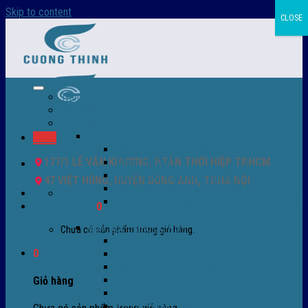
Skip to content
CLOSE
Trang chủ – Màng co POF
Giới thiệu
Sản Phẩm
Màng co nhiệt
Menu
Màng co POF nhập khẩu
177/1 LÊ VĂN KHƯƠNG, P.TÂN THỚI HIỆP TP.HCM
Màng co PVC
Màng quấn PALLET- màng PE- màng chit
47 VIỆT HÙNG, HUYỆN ĐÔNG ANH, TP.HÀ NỘI
Màng skinpack - skinfilm - hút sát da
0932 756 950
Màng co chống tụ sương - ( anti-fog shrink
Giỏ hàng /
0
₫
0
film )
Máy bọc màng co POF
Chưa có sản phẩm trong giỏ hàng.
Máy bọc màng co tự động
0
Máy bọc màng co bán tự động
Máy bọc màng co tự động tốc độ cao
Máy cắt màng co POF
Giỏ hàng
Buồng co nhiệt - Máy co màng
Phụ tùng thay thế