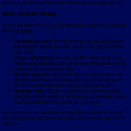
phải có sự ổn định cao và phù hợp với hình dạng sản phẩm đặc thù.
Nhóm sản phẩm phù hợp
Bộ máy này là lựa chọn tối ưu cho nhiều nhóm sản phẩm từ gia dụng
đến công nghiệp:
Sản phẩm gia dụng:
Thớt gỗ, khay gỗ, các loại đồ dùng nhà
bếp bằng gỗ cần bao gói sạch, gọn để trưng bày tại siêu thị
hoặc đại lý.
Ván gỗ công nghiệp:
Các tấm ván MDF, HDF, ván gỗ công
nghiệp dạng tấm phẳng, tấm gỗ lớn hoặc thanh gỗ dài cần lớp
màng bảo vệ khi lưu kho lâu ngày.
Nội thất dạng tấm:
Khung tranh gỗ, cánh cửa gỗ, hoặc các
chi tiết nội thất dạng tấm phẳng cần hạn chế bụi bẩn và các
vết trầy xước nhỏ phát sinh trong quá trình vận chuyển.
Hàng xuất khẩu:
Các đơn vị xuất khẩu gỗ cần thành phẩm
đồng đều, chuyên nghiệp để dễ dàng xếp dỡ container và đáp
ứng tiêu chuẩn khắt khe của đối tác nước ngoài.
Điều cần lưu ý là các sản phẩm sử dụng để bọc màng co cần phải
nằm trong giới hạn kích thước đóng gói của máy và phù hợp với khổ
màng co.