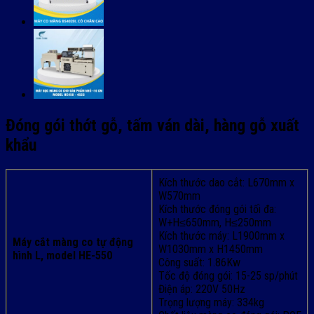
Đóng gói thớt gỗ, tấm ván dài, hàng gỗ xuất
khẩu
Kích thước dao cắt: L670mm x
W570mm
Kích thước đóng gói tối đa:
W+H≤650mm, H≤250mm
Kích thước máy: L1900mm x
Máy cắt màng co tự động
W1030mm x H1450mm
hình L, model HE-550
Công suất: 1.86Kw
Tốc độ đóng gói: 15-25 sp/phút
Điện áp: 220V 50Hz
Trọng lượng máy: 334kg