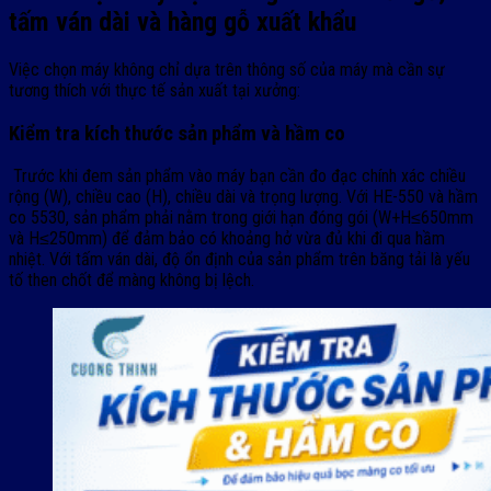
tấm ván dài và hàng gỗ xuất khẩu
Việc chọn máy không chỉ dựa trên thông số của máy mà cần sự
tương thích với thực tế sản xuất tại xưởng:
Kiểm tra kích thước sản phẩm và hầm co
Trước khi đem sản phẩm vào máy bạn cần đo đạc chính xác chiều
rộng (W), chiều cao (H), chiều dài và trọng lượng. Với HE-550 và hầm
co 5530, sản phẩm phải nằm trong giới hạn đóng gói (W+H≤650mm
và H≤250mm) để đảm bảo có khoảng hở vừa đủ khi đi qua hầm
nhiệt. Với tấm ván dài, độ ổn định của sản phẩm trên băng tải là yếu
tố then chốt để màng không bị lệch.