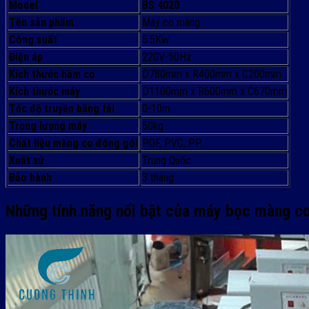
Model
BS 4020
Tên sản phẩm
Máy co màng
Công suất
5.5Kw
Điện áp
220V-50Hz
Kích thước hầm co
D780mm x R400mm x C200mm
Kích thước máy
D1100mm x R600mm x C670mm
Tốc độ truyền băng tải
0-10m
Trọng lượng máy
50kg
Chất liệu màng co đóng gói
POF, PVC, PP…
Xuất xứ
Trung Quốc
Bảo hành
3 tháng
Những tính năng nổi bật của máy bọc màng c