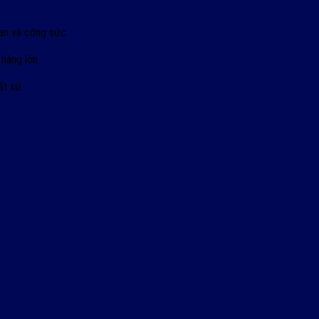
an và công sức.
hàng lớn.
t xứ.