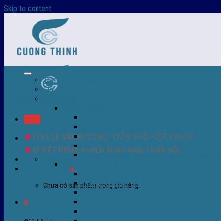
Skip to content
Trang chủ – Màng co POF
Giới thiệu
Sản Phẩm
Màng co nhiệt
Màng co POF nhập khẩu
Menu
Màng co PVC
Màng quấn PALLET- màng PE- màng chit
177/1 LÊ VĂN KHƯƠNG, P.TÂN THỚI HIỆP TP.HCM
Màng skinpack - skinfilm - hút sát da
47 VIỆT HÙNG, HUYỆN ĐÔNG ANH, TP.HÀ NỘI
Màng co chống tụ sương - ( anti-fog shrink fi
0932 756 950
Máy bọc màng co POF
Giỏ hàng /
0
₫
0
Máy bọc màng co tự động
Máy bọc màng co bán tự động
Chưa có sản phẩm trong giỏ hàng.
Máy bọc màng co tự động tốc độ cao
Máy cắt màng co POF
0
Buồng co nhiệt - Máy co màng
Phụ tùng thay thế