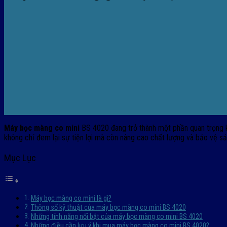
Máy bọc màng co mini
BS 4020 đang trở thành một phần quan trọng kh
không chỉ đem lại sự tiện lợi mà còn nâng cao chất lượng và bảo vệ 
Mục Lục
Máy bọc màng co mini là gì?
Thông số kỹ thuật của máy bọc màng co mini BS 4020
Những tính năng nổi bật của máy bọc màng co mini BS 4020
Những điều cần lưu ý khi mua máy bọc màng co mini BS 4020?