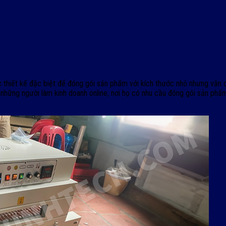
ược thiết kế đặc biệt để đóng gói sản phẩm với kích thước nhỏ nhưng vẫ
ỏ, những người làm kinh doanh online, nơi họ có nhu cầu đóng gói sản p