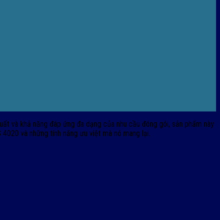
 suất và khả năng đáp ứng đa dạng của nhu cầu đóng gói, sản phẩm này
020 và những tính năng ưu việt mà nó mang lại.