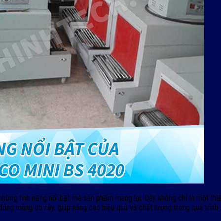
ững tính năng nổi bật mà sản phẩm mang lại. Đây không chỉ là một thiết
đóng màng co này, giúp nâng cao hiệu quả và chất lượng trong quá trình