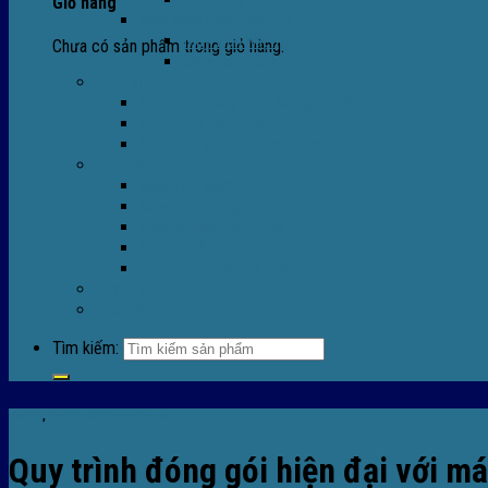
Giỏ hàng
Máy Móc Công Nghiệp
Máy Hàn Miệng Túi FR-770
Chưa có sản phẩm trong giỏ hàng.
Máy Đóng Đai FOREVER
Dịch vụ
Sửa Chữa Máy Bọc Màng Co POF
Sửa Chữa Biến Tần
Đóng gói gia công màng co nhiệt
Tin Tức
Màng co nhiệt
Máy bọc màng co
Dich vụ bọc màng co
Hướng dẫn kỹ thuật
Sửa chữa máy co màng
Tuyển dụng
Liên hệ
Tìm kiếm:
Tin tức
,
TIn tức máy bọc màng co
Quy trình đóng gói hiện đại với 