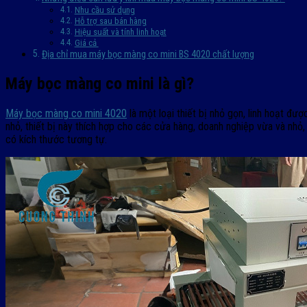
Nhu cầu sử dụng
Hỗ trợ sau bán hàng
Hiệu suất và tính linh hoạt
Giá cả
Địa chỉ mua máy bọc màng co mini BS 4020 chất lượng
Máy bọc màng co mini là gì?
Máy bọc màng co mini 4020
là một loại thiết bị nhỏ gọn, linh hoạt đ
nhỏ, thiết bị này thích hợp cho các cửa hàng, doanh nghiệp vừa và nh
có kích thước tương tự.