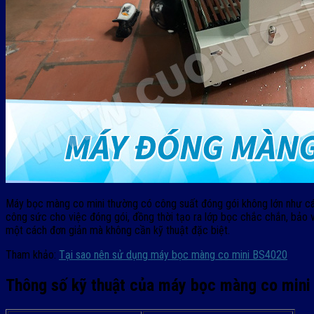
Máy bọc màng co mini thường có công suất đóng gói không lớn như các 
công sức cho việc đóng gói, đồng thời tạo ra lớp bọc chắc chắn, bảo
một cách đơn giản mà không cần kỹ thuật đặc biệt.
Tham khảo:
Tại sao nên sử dụng máy bọc màng co mini BS4020
Thông số kỹ thuật của máy bọc màng co mini