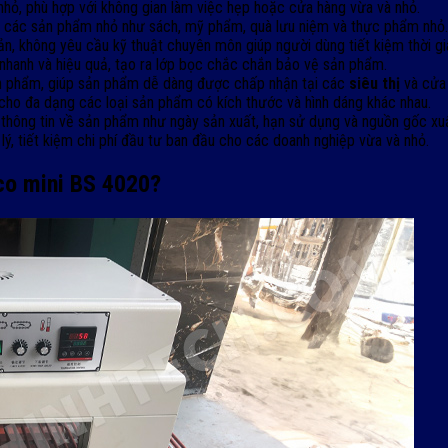
c nhỏ, phù hợp với không gian làm việc hẹp hoặc cửa hàng vừa và nhỏ.
o các sản phẩm nhỏ như sách, mỹ phẩm, quà lưu niệm và thực phẩm nhỏ.
n, không yêu cầu kỹ thuật chuyên môn giúp người dùng tiết kiệm thời gi
nhanh và hiệu quả, tạo ra lớp bọc chắc chắn bảo vệ sản phẩm.
n phẩm, giúp sản phẩm dễ dàng được chấp nhận tại các
siêu thị
và cửa 
ho đa dạng các loại sản phẩm có kích thước và hình dáng khác nhau.
hông tin về sản phẩm như ngày sản xuất, hạn sử dụng và nguồn gốc xuấ
ý, tiết kiệm chi phí đầu tư ban đầu cho các doanh nghiệp vừa và nhỏ.
co mini BS 4020?