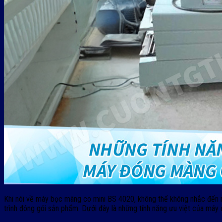
Khi nói về máy bọc màng co mini BS 4020, không thể không nhắc đến nh
trình đóng gói sản phẩm. Dưới đây là những tính năng ưu việt của máy 