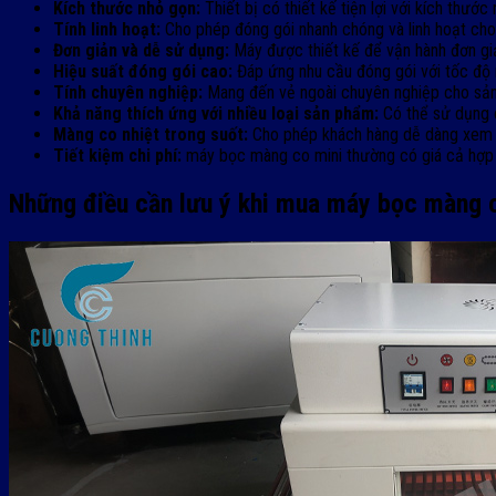
Kích thước nhỏ gọn:
Thiết bị có thiết kế tiện lợi với kích thướ
Tính linh hoạt:
Cho phép đóng gói nhanh chóng và linh hoạt ch
Đơn giản và dễ sử dụng:
Máy được thiết kế để vận hành đơn giả
Hiệu suất đóng gói cao:
Đáp ứng nhu cầu đóng gói với tốc độ 
Tính chuyên nghiệp:
Mang đến vẻ ngoài chuyên nghiệp cho sả
Khả năng thích ứng với nhiều loại sản phẩm:
Có thể sử dụng c
Màng co nhiệt trong suốt:
Cho phép khách hàng dễ dàng xem t
Tiết kiệm chi phí:
máy bọc màng co mini thường có giá cả hợp l
Những điều cần lưu ý khi mua máy bọc màng 