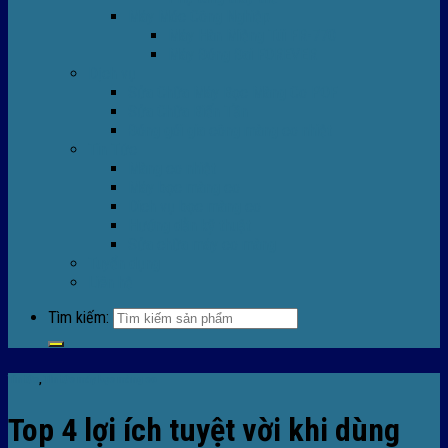
Máy Móc Công Nghiệp
Máy Hàn Miệng Túi FR-770
Máy Đóng Đai FOREVER
Dịch vụ
Sửa Chữa Máy Bọc Màng Co POF
Sửa Chữa Biến Tần
Đóng gói gia công màng co nhiệt
Tin Tức
Màng co nhiệt
Máy bọc màng co
Dich vụ bọc màng co
Hướng dẫn kỹ thuật
Sửa chữa máy co màng
Tuyển dụng
Liên hệ
Tìm kiếm:
Tin tức
,
TIn tức máy bọc màng co
Top 4 lợi ích tuyệt vời khi dùng