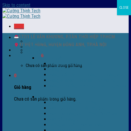
Skip to content
CLOSE
Menu
177/1 LÊ VĂN KHƯƠNG, P.TÂN THỚI HIỆP TP.HCM
Trang chủ – Màng co POF
47 VIỆT HÙNG, HUYỆN ĐÔNG ANH, TP.HÀ NỘI
Giới thiệu
0932 756 950
Sản Phẩm
Giỏ hàng /
0
₫
0
Màng co nhiệt
Màng co POF nhập khẩu
Chưa có sản phẩm trong giỏ hàng.
Màng co PVC
Màng quấn PALLET- màng PE- màng chit
0
Màng skinpack - skinfilm - hút sát da
Màng co chống tụ sương - ( anti-fog shrink
Giỏ hàng
film )
Máy bọc màng co POF
Chưa có sản phẩm trong giỏ hàng.
Máy bọc màng co tự động
Máy bọc màng co bán tự động
Máy bọc màng co tự động tốc độ cao
Máy cắt màng co POF
Buồng co nhiệt - Máy co màng
Phụ tùng thay thế