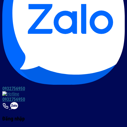
0932756950
0932756950
Đăng nhập