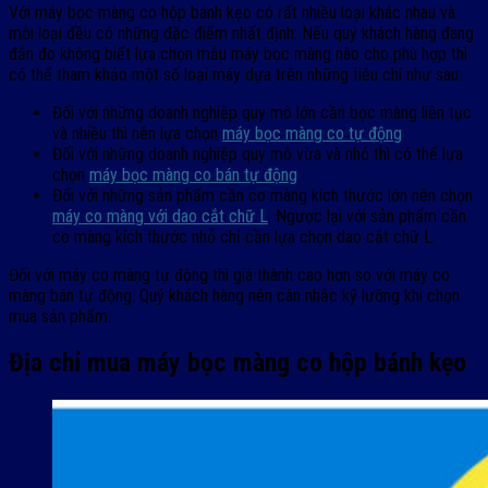
Với máy bọc màng co hộp bánh kẹo có rất nhiều loại khác nhau và
mỗi loại đều có những đặc điểm nhất định. Nếu quý khách hàng đang
đắn đo không biết lựa chọn mẫu máy bọc màng nào cho phù hợp thì
có thể tham khảo một số loại máy dựa trên những tiêu chí như sau:
Đối với những doanh nghiệp quy mô lớn cần bọc màng liên tục
và nhiều thì nên lựa chọn
máy bọc màng co tự động
.
Đối với những doanh nghiệp quy mô vừa và nhỏ thì có thể lựa
chọn
máy bọc màng co bán tự động
.
Đối với những sản phẩm cần co màng kích thước lớn nên chọn
máy co màng với dao cắt chữ L
. Ngược lại với sản phẩm cần
co màng kích thước nhỏ chỉ cần lựa chọn dao cắt chữ L.
Đối với máy co màng tự động thì giá thành cao hơn so với máy co
màng bán tự động. Quý khách hàng nên cân nhắc kỹ lưỡng khi chọn
mua sản phẩm.
Địa chỉ mua máy bọc màng co hộp bánh kẹo