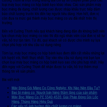
Cường Thịnh là một trong những địa chỉ uy tín chuyên phân phối các
loại máy bọc màng co hộp bánh kẹo khác nhau. Các sản phẩm máy
bọc màng đa dạng, chất lượng cao được nhập khẩu trực tiếp đảm
bảo chất lượng trước khi đến tay người tiêu dùng. Hơn hết, đơn vị
còn đưa ra mức giá thành máy bọc màng co ưu đãi nhất trên thị
trường.
Đến với Cường Thịnh nếu quý khách hàng đang đắn đo không biết nên
lựa chọn máy bọc màng co nào thì đội ngũ nhân viên của đơn vị sẽ tư
vấn, hỗ trợ tận tâm. Từ đó, quý khách sẽ có được cho mình sự lựa
chọn phù hợp với nhu cầu sử dụng riêng.
Tóm lại, máy bọc màng co hộp bánh kẹo đem đến rất nhiều những lợi
ích tuyệt vời, thiết thực nhất. Tùy vào nhu cầu sử dụng mà bạn lựa
chọn loại máy bọc màng co hộp bánh kẹo sao cho phù hợp nhất. Hãy
đến ngay với Cường Thịnh để nhận được tư vấn, hỗ trợ thêm mọi
thông tin về sản phẩm.
Bài viết mới
Máy Đóng Gói Màng Co Công Nghiệp: Khi Nào Nên Đầu Tư?
Bao bì màng co: Người bán hàng thầm lặng của sản phẩm
Máy Bọc Màng Co PE 5540-4535: Giải Pháp Đóng Gói Lốc
Hàng, Thùng Hàng Hiệu Quả
Các yếu tố ảnh hưởng đến chất lượng co màng