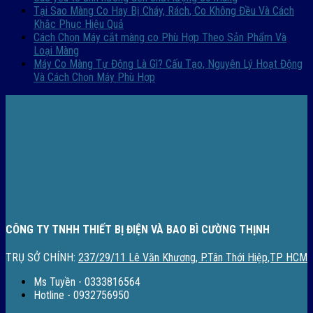
Tại Sao Màng Co Hay Bị Cháy, Rách, Co Không Đều Và Cách
Khắc Phục Hiệu Quả
Cách Chọn Máy cắt màng co Phù Hợp Theo Sản Phẩm Và
Loại Màng
Máy Co Màng Tự Động Là Gì? Cấu Tạo, Nguyên Lý Hoạt Động
Và Cách Chọn Máy Phù Hợp
CÔNG TY TNHH THIẾT BỊ ĐIỆN VÀ BAO BÌ CƯỜNG THỊNH
TRỤ SỞ CHÍNH:
237/29/11 Lê Văn Khương, P.Tân Thới Hiệp,TP HCM
Ms Tuyền - 0333816564
Hotline - 0932756950