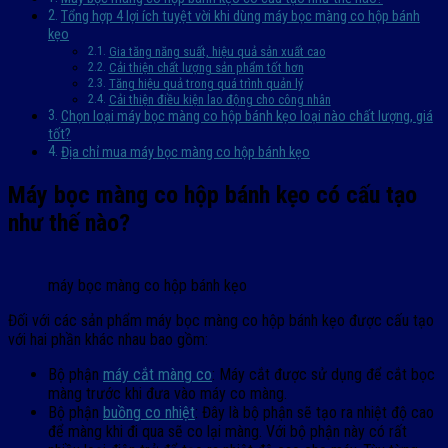
Tổng hợp 4 lợi ích tuyệt vời khi dùng máy bọc màng co hộp bánh
kẹo
Gia tăng năng suất, hiệu quả sản xuất cao
Cải thiện chất lượng sản phẩm tốt hơn
Tăng hiệu quả trong quá trình quản lý
Cải thiện điều kiện lao động cho công nhân
Chọn loại máy bọc màng co hộp bánh kẹo loại nào chất lượng, giá
tốt?
Địa chỉ mua máy bọc màng co hộp bánh kẹo
Máy bọc màng co hộp bánh kẹo có cấu tạo
như thế nào?
máy bọc màng co hộp bánh kẹo
Đối với các sản phẩm máy bọc màng co hộp bánh kẹo được cấu tạo
với hai phần khác nhau bao gồm:
Bộ phận
máy cắt màng co
: Máy cắt được sử dụng để cắt bọc
màng trước khi đưa vào máy co màng.
Bộ phận
buồng co nhiệt
: Đây là bộ phận sẽ tạo ra nhiệt độ cao
để màng khi đi qua sẽ co lại màng. Với bộ phận này có rất