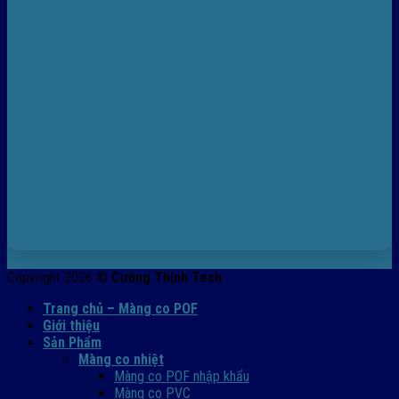
Copyright 2026 ©
Cường Thịnh Tech
Trang chủ – Màng co POF
Giới thiệu
Sản Phẩm
Màng co nhiệt
Màng co POF nhập khẩu
Màng co PVC