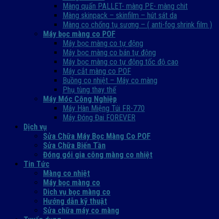
Màng quấn PALLET- màng PE- màng chit
Màng skinpack – skinfilm – hút sát da
Màng co chống tụ sương – ( anti-fog shrink film )
Máy bọc màng co POF
Máy bọc màng co tự động
Máy bọc màng co bán tự động
Máy bọc màng co tự động tốc độ cao
Máy cắt màng co POF
Buồng co nhiệt – Máy co màng
Phụ tùng thay thế
Máy Móc Công Nghiệp
Máy Hàn Miệng Túi FR-770
Máy Đóng Đai FOREVER
Dịch vụ
Sửa Chữa Máy Bọc Màng Co POF
Sửa Chữa Biến Tần
Đóng gói gia công màng co nhiệt
Tin Tức
Màng co nhiệt
Máy bọc màng co
Dich vụ bọc màng co
Hướng dẫn kỹ thuật
Sửa chữa máy co màng