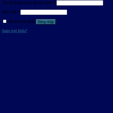
Tên tài khoản hoặc địa chỉ email
*
Mật khẩu
*
Ghi nhớ mật khẩu
Đăng nhập
Quên mật khẩu?