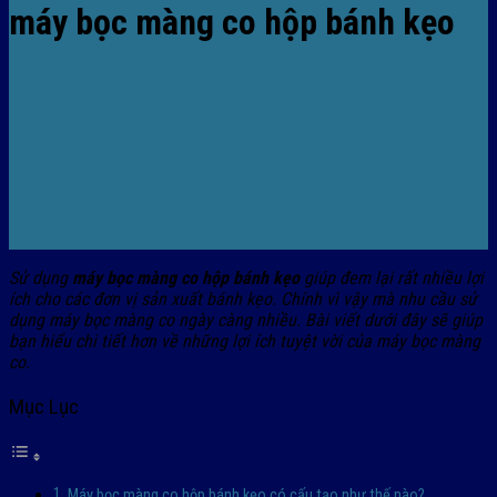
máy bọc màng co hộp bánh kẹo
Sử dụng
máy bọc màng co hộp bánh kẹo
giúp đem lại rất nhiều lợi
ích cho các đơn vị sản xuất bánh kẹo. Chính vì vậy mà nhu cầu sử
dụng máy bọc màng co ngày càng nhiều. Bài viết dưới đây sẽ giúp
bạn hiểu chi tiết hơn về những lợi ích tuyệt vời của máy bọc màng
co.
Mục Lục
Máy bọc màng co hộp bánh kẹo có cấu tạo như thế nào?