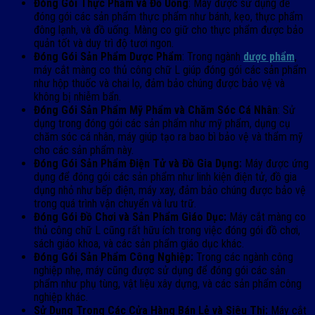
Đóng Gói Thực Phẩm và Đồ Uống
: Máy được sử dụng để
đóng gói các sản phẩm thực phẩm như bánh, kẹo, thực phẩm
đông lạnh, và đồ uống. Màng co giữ cho thực phẩm được bảo
quản tốt và duy trì độ tươi ngon.
Đóng Gói Sản Phẩm Dược Phẩm
: Trong ngành
dược phẩm
,
máy cắt màng co thủ công chữ L giúp đóng gói các sản phẩm
như hộp thuốc và chai lọ, đảm bảo chúng được bảo vệ và
không bị nhiễm bẩn.
Đóng Gói Sản Phẩm Mỹ Phẩm và Chăm Sóc Cá Nhân
: Sử
dụng trong đóng gói các sản phẩm như mỹ phẩm, dụng cụ
chăm sóc cá nhân, máy giúp tạo ra bao bì bảo vệ và thẩm mỹ
cho các sản phẩm này.
Đóng Gói Sản Phẩm Điện Tử và Đồ Gia Dụng:
Máy được ứng
dụng để đóng gói các sản phẩm như linh kiện điện tử, đồ gia
dụng nhỏ như bếp điện, máy xay, đảm bảo chúng được bảo vệ
trong quá trình vận chuyển và lưu trữ.
Đóng Gói Đồ Chơi và Sản Phẩm Giáo Dục:
Máy cắt màng co
thủ công chữ L cũng rất hữu ích trong việc đóng gói đồ chơi,
sách giáo khoa, và các sản phẩm giáo dục khác.
Đóng Gói Sản Phẩm Công Nghiệp:
Trong các ngành công
nghiệp nhẹ, máy cũng được sử dụng để đóng gói các sản
phẩm như phụ tùng, vật liệu xây dựng, và các sản phẩm công
nghiệp khác.
Sử Dụng Trong Các Cửa Hàng Bán Lẻ và Siêu Thị:
Máy cắt