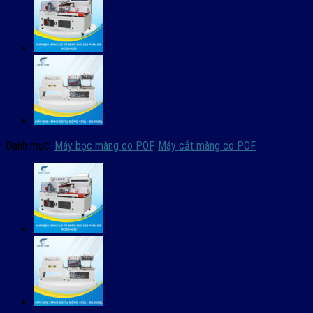
Danh mục:
Máy bọc màng co POF
,
Máy cắt màng co POF