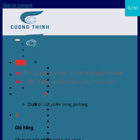
Skip to content
CLOSE
Trang chủ – Màng co POF
Giới thiệu
Sản Phẩm
Màng co nhiệt
Menu
Màng co POF nhập khẩu
177/1 LÊ VĂN KHƯƠNG, P.TÂN THỚI HIỆP TP.HCM
Màng co PVC
Màng quấn PALLET- màng PE- màng chit
47 VIỆT HÙNG, HUYỆN ĐÔNG ANH, TP.HÀ NỘI
Màng skinpack - skinfilm - hút sát da
0932 756 950
Màng co chống tụ sương - ( anti-fog shrink
Giỏ hàng /
0
₫
0
film )
Máy bọc màng co POF
Chưa có sản phẩm trong giỏ hàng.
Máy bọc màng co tự động
0
Máy bọc màng co bán tự động
Máy bọc màng co tự động tốc độ cao
Máy cắt màng co POF
Giỏ hàng
Buồng co nhiệt - Máy co màng
Phụ tùng thay thế