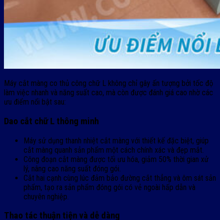
Máy cắt màng co thủ công chữ L không chỉ gây ấn tượng bởi tốc độ
làm việc nhanh và năng suất cao, mà còn được đánh giá cao nhờ các
ưu điểm nổi bật sau:
Dao cắt chữ L thông minh
Máy sử dụng thanh nhiệt cắt màng với thiết kế đặc biệt, giúp
cắt màng quanh sản phẩm một cách chính xác và đẹp mắt.
Công đoạn cắt màng được tối ưu hóa, giảm 50% thời gian xử
lý, nâng cao năng suất đóng gói.
Cắt hai cạnh cùng lúc đảm bảo đường cắt thẳng và ôm sát sản
phẩm, tạo ra sản phẩm đóng gói có vẻ ngoài hấp dẫn và
chuyên nghiệp.
Thao tác thuận tiện và dễ dàng