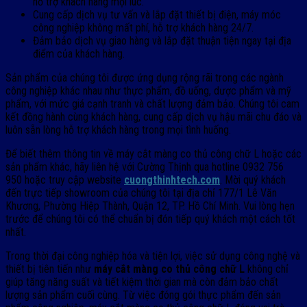
hỗ trợ khách hàng mọi lúc.
Cung cấp dịch vụ tư vấn và lắp đặt thiết bị điện, máy móc
công nghiệp không mất phí, hỗ trợ khách hàng 24/7.
Đảm bảo dịch vụ giao hàng và lắp đặt thuận tiện ngay tại địa
điểm của khách hàng.
Sản phẩm của chúng tôi được ứng dụng rộng rãi trong các ngành
công nghiệp khác nhau như thực phẩm, đồ uống, dược phẩm và mỹ
phẩm, với mức giá cạnh tranh và chất lượng đảm bảo. Chúng tôi cam
kết đồng hành cùng khách hàng, cung cấp dịch vụ hậu mãi chu đáo và
luôn sẵn lòng hỗ trợ khách hàng trong mọi tình huống.
Để biết thêm thông tin về máy cắt màng co thủ công chữ L hoặc các
sản phẩm khác, hãy liên hệ với Cường Thịnh qua hotline 0932 756
950 hoặc truy cập website
cuongthinhtech.com
. Mời quý khách
đến trực tiếp showroom của chúng tôi tại địa chỉ 177/1 Lê Văn
Khương, Phường Hiệp Thành, Quận 12, TP. Hồ Chí Minh. Vui lòng hẹn
trước để chúng tôi có thể chuẩn bị đón tiếp quý khách một cách tốt
nhất.
Trong thời đại công nghiệp hóa và tiện lợi, việc sử dụng công nghệ và
thiết bị tiên tiến như
máy cắt màng co thủ công chữ L
không chỉ
giúp tăng năng suất và tiết kiệm thời gian mà còn đảm bảo chất
lượng sản phẩm cuối cùng. Từ việc đóng gói thực phẩm đến sản