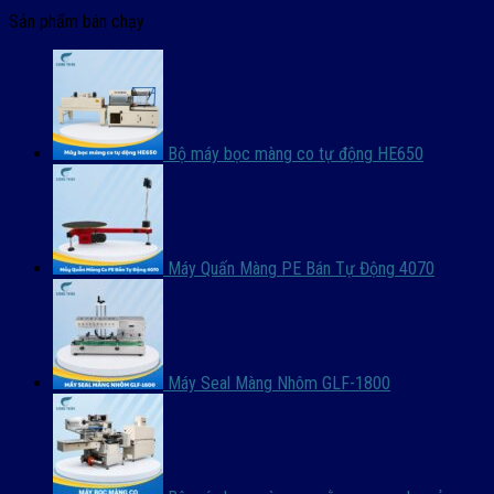
Sản phẩm bán chạy
Bộ máy bọc màng co tự động HE650
Máy Quấn Màng PE Bán Tự Động 4070
Máy Seal Màng Nhôm GLF-1800