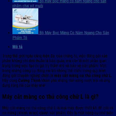
Bộ máy bọc màng co nằm ngang cho sản
phẩm chai xịt muỗi
Bộ Máy Bọc Màng Co Nằm Ngang Cho Sản
Phẩm Tô
Mô tả
Trong thế giới ngày càng hiện đại của chúng ta, việc đóng gói sản
phẩm không chỉ đơn thuần là bảo quản, mà còn là một phần quan
trọng trong việc tạo ra giá trị thẩm mỹ và bảo vệ sản phẩm. Một
trong những công cụ đóng vai trò không thể thiếu trong quy trình
đóng gói chuyên nghiệp chính là
máy cắt màng co thủ công chữ L
.
Hãy cùng
Cường Thịnh
khám phá những tính năng vượt trội và ứng
dụng rộng rãi của máy nhé!
Máy cắt màng co thủ công chữ L là gì?
Máy cắt màng co thủ công chữ L là loại máy được thiết kế để cắt và
co màng (shrink wrap) quanh sản phẩm. Đây là một công cụ phổ biến