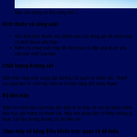
Máy cắt màng co thủ công chữ L
Kích thước và công suất
Xác định kích thước sản phẩm bạn cần đóng gói để chọn máy
có kích thước phù hợp.
Kiểm tra công suất máy để đảm bảo nó đáp ứng được yêu
cầu sản xuất của bạn.
Chất lượng đường cắt
Đảm bảo rằng máy cung cấp đường cắt sạch và chính xác. Thanh
cắt phải làm từ chất liệu bền và có khả năng đốt nóng nhanh.
Độ bền máy
Kiểm tra chất liệu của máy, đặc biệt là vỏ máy và các bộ phận chính
như trục giữ màng và thanh cắt. Máy nên được làm từ thép chống gỉ
hoặc vật liệu tương đương có độ bền cao.
Chọn máy có bảng điều khiển trực quan và dễ hiểu.