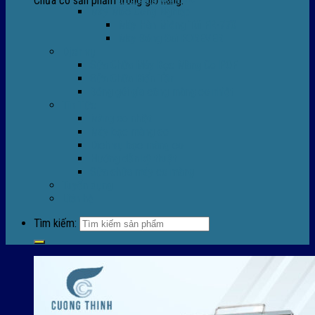
Chưa có sản phẩm trong giỏ hàng.
Máy Móc Công Nghiệp
Máy Hàn Miệng Túi FR-770
Máy Đóng Đai FOREVER
Dịch vụ
Sửa Chữa Máy Bọc Màng Co POF
Sửa Chữa Biến Tần
Đóng gói gia công màng co nhiệt
Tin Tức
Màng co nhiệt
Máy bọc màng co
Dich vụ bọc màng co
Hướng dẫn kỹ thuật
Sửa chữa máy co màng
Tuyển dụng
Liên hệ
Tìm kiếm: