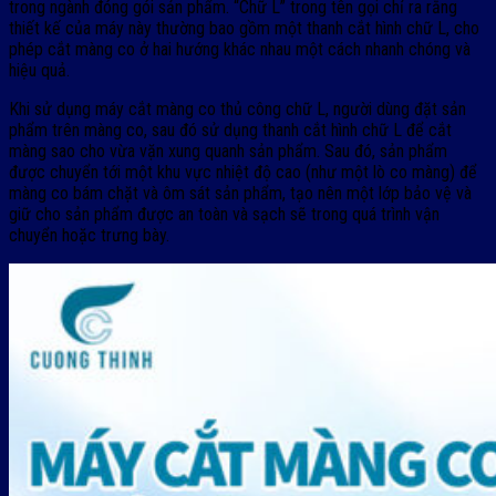
trong ngành đóng gói sản phẩm. “Chữ L” trong tên gọi chỉ ra rằng
thiết kế của máy này thường bao gồm một thanh cắt hình chữ L, cho
phép cắt màng co ở hai hướng khác nhau một cách nhanh chóng và
hiệu quả.
Khi sử dụng máy cắt màng co thủ công chữ L, người dùng đặt sản
phẩm trên màng co, sau đó sử dụng thanh cắt hình chữ L để cắt
màng sao cho vừa vặn xung quanh sản phẩm. Sau đó, sản phẩm
được chuyển tới một khu vực nhiệt độ cao (như một lò co màng) để
màng co bám chặt và ôm sát sản phẩm, tạo nên một lớp bảo vệ và
giữ cho sản phẩm được an toàn và sạch sẽ trong quá trình vận
chuyển hoặc trưng bày.