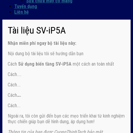
Sửa chữa máy co màng
Tuyển dụng
Liên hệ
Tài liệu SV-iP5A
Nhận
miễn phí ngay
bộ tài liệu này:
Nội dung bộ tài liệu tôi sẽ hướng dẫn bạn
Cách
Sử dụng biến tầng SV-iP5A
một cách an toàn nhất
Cách…..
Cách….
Cách
….
Cách….
Ngoài ra, tôi còn gửi đến bạn các mẹo triển khai từ kinh nghiệm
thực chiến giúp bạn dễ hình dung, áp dụng hơn!
Thông tin của bạn được CuongThinhTech bảo mật