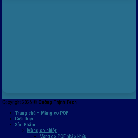
Copyright 2026 ©
Cường Thịnh Tech
Trang chủ – Màng co POF
Giới thiệu
Sản Phẩm
Màng co nhiệt
Màng co POF nhập khẩu