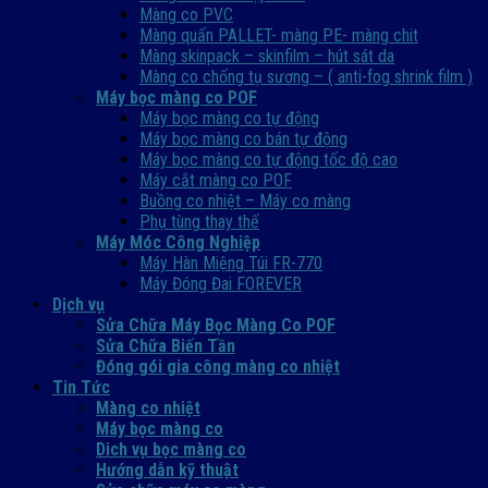
Màng co PVC
Màng quấn PALLET- màng PE- màng chit
Màng skinpack – skinfilm – hút sát da
Màng co chống tụ sương – ( anti-fog shrink film )
Máy bọc màng co POF
Máy bọc màng co tự động
Máy bọc màng co bán tự động
Máy bọc màng co tự động tốc độ cao
Máy cắt màng co POF
Buồng co nhiệt – Máy co màng
Phụ tùng thay thế
Máy Móc Công Nghiệp
Máy Hàn Miệng Túi FR-770
Máy Đóng Đai FOREVER
Dịch vụ
Sửa Chữa Máy Bọc Màng Co POF
Sửa Chữa Biến Tần
Đóng gói gia công màng co nhiệt
Tin Tức
Màng co nhiệt
Máy bọc màng co
Dich vụ bọc màng co
Hướng dẫn kỹ thuật