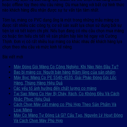
hoặc offline tùy theo nhu cầu riêng. Dù mua hàng với bất cứ hình thức
nào khách hàng đều nhận được sự tư vấn tận tâm nhất.
Tóm lại, màng co PVC dạng ống là một trong những mẫu màng co
được rất nhiều các công ty, cơ sở sản xuất lựa chọn sử dụng bởi sự
tiện lợi và tiết kiệm chi phí. Nếu bạn đang có nhu cầu chọn mua màng
co hoặc tìm hiểu chi tiết về sản phẩm hãy liên hệ ngay với Cường
Thịnh. Đơn vị có rất nhiều loại màng co khác nhau để khách hàng lựa
chọn theo nhu cầu và mức kinh tế riêng.
Bài viết mới
Máy Đóng Gói Màng Co Công Nghiệp: Khi Nào Nên Đầu Tư?
Bao bì màng co: Người bán hàng thầm lặng của sản phẩm
Máy Bọc Màng Co PE 5540-4535: Giải Pháp Đóng Gói Lốc
Hàng, Thùng Hàng Hiệu Quả
Các yếu tố ảnh hưởng đến chất lượng co màng
Tại Sao Màng Co Hay Bị Cháy, Rách, Co Không Đều Và Cách
Khắc Phục Hiệu Quả
Cách Chọn Máy cắt màng co Phù Hợp Theo Sản Phẩm Và
Loại Màng
Máy Co Màng Tự Động Là Gì? Cấu Tạo, Nguyên Lý Hoạt Động
Và Cách Chọn Máy Phù Hợp