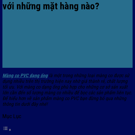
với những mặt hàng nào?
Màng co PVC dạng ống
là một trong những loại màng co được sử
dụng nhiều trên thị trường hiện nay nhờ giá thành rẻ, chất lượng
tối ưu. Với màng co dạng ống phù hợp cho những cơ sở sản xuất
lớn cần đến số lượng màng co nhiều để bọc các sản phẩm liên tục.
Để hiểu hơn về sản phẩm màng co PVC bạn đừng bỏ qua những
thông tin dưới đây nhé!
Mục Lục