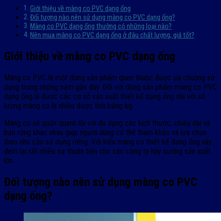
Giới thiệu về màng co PVC dạng ống
Đối tượng nào nên sử dụng màng co PVC dạng ống?
Màng co PVC dạng ống thường có những loại nào?
Nên mua màng co PVC dạng ống ở đâu chất lượng, giá tốt?
Giới thiệu về màng co PVC dạng ống
Màng co PVC là một dòng sản phẩm quen thuộc được ưa chuộng sử
dụng trong những năm gần đây. Đối với dòng sản phẩm màng co PVC
dạng ống là được các cơ sở sản xuất thiết kế dạng ống dài với số
lượng màng co là nhiều được tính bằng kg.
Màng co sẽ quấn quanh lõi với đa dạng các kích thước, chiều dài và
bản rộng khác nhau giúp người dùng có thể tham khảo và lựa chọn
theo nhu cầu sử dụng riêng. Với kiểu màng co thiết kế dạng ống này
đem lại rất nhiều sự thuận tiện cho các công ty hay xưởng sản xuất
lớn.
Đối tượng nào nên sử dụng màng co PVC
dạng ống?