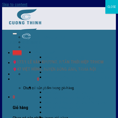
Skip to content
CLOSE
Trang chủ – Màng co POF
Giới thiệu
Sản Phẩm
Màng co nhiệt
Menu
Màng co POF nhập khẩu
177/1 LÊ VĂN KHƯƠNG, P.TÂN THỚI HIỆP TP.HCM
Màng co PVC
Màng quấn PALLET- màng PE- màng chit
47 VIỆT HÙNG, HUYỆN ĐÔNG ANH, TP.HÀ NỘI
Màng skinpack - skinfilm - hút sát da
0932 756 950
Màng co chống tụ sương - ( anti-fog shrink
Giỏ hàng /
0
₫
0
film )
Máy bọc màng co POF
Chưa có sản phẩm trong giỏ hàng.
Máy bọc màng co tự động
0
Máy bọc màng co bán tự động
Máy bọc màng co tự động tốc độ cao
Máy cắt màng co POF
Giỏ hàng
Buồng co nhiệt - Máy co màng
Phụ tùng thay thế