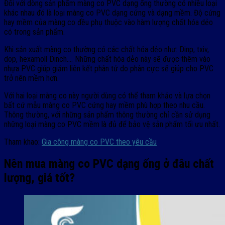
Đối với dòng sản phẩm màng co PVC dạng ống thường có nhiều loại
khác nhau đó là loại màng co PVC dạng cứng và dạng mềm. Độ cứng
hay mềm của màng co đều phụ thuộc vào hàm lượng chất hóa dẻo
có trong sản phẩm.
Khi sản xuất màng co thường có các chất hóa dẻo như: Dinp, txiv,
dop, hexamoll Dinch…. Những chất hóa dẻo này sẽ được thêm vào
nhựa PVC giúp giảm liên kết phân tử do phân cực sẽ giúp cho PVC
trở nên mềm hơn.
Với hai loại màng co này người dùng có thể tham khảo và lựa chọn
bất cứ mẫu màng co PVC cứng hay mềm phù hợp theo nhu cầu.
Thông thường, với những sản phẩm thông thường chỉ cần sử dụng
những loại màng co PVC mềm là đủ để bảo vệ sản phẩm tối ưu nhất.
Tham khao:
Gia công màng co PVC theo yêu cầu
Nên mua màng co PVC dạng ống ở đâu chất
lượng, giá tốt?