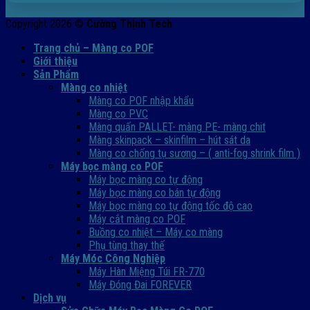
Copyright 2026 ©
Cường Thịnh Tech
Trang chủ – Màng co POF
Giới thiệu
Sản Phẩm
Màng co nhiệt
Màng co POF nhập khẩu
Màng co PVC
Màng quấn PALLET- màng PE- màng chit
Màng skinpack – skinfilm – hút sát da
Màng co chống tụ sương – ( anti-fog shrink film )
Máy bọc màng co POF
Máy bọc màng co tự động
Máy bọc màng co bán tự động
Máy bọc màng co tự động tốc độ cao
Máy cắt màng co POF
Buồng co nhiệt – Máy co màng
Phụ tùng thay thế
Máy Móc Công Nghiệp
Máy Hàn Miệng Túi FR-770
Máy Đóng Đai FOREVER
Dịch vụ