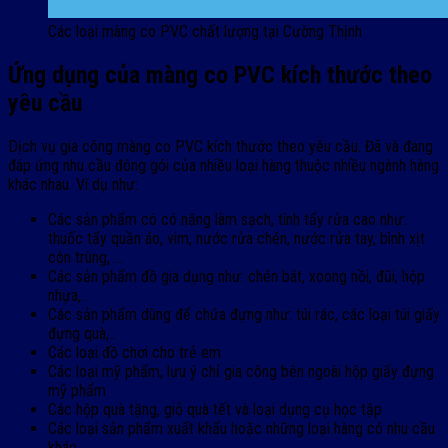
Các loại màng co PVC chất lượng tại Cường Thịnh
Ứng dụng của màng co PVC kích thước theo
yêu cầu
Dịch vụ gia công màng co PVC kích thước theo yêu cầu. Đã và đang
đáp ứng nhu cầu đóng gói của nhiều loại hàng thuộc nhiều ngành hàng
khác nhau. Ví dụ như:
Các sản phẩm có có năng làm sạch, tính tẩy rửa cao như:
thuốc tẩy quần áo, vim, nước rửa chén, nước rửa tay, bình xịt
côn trùng, …
Các sản phẩm đồ gia dụng như: chén bát, xoong nồi, đũi, hộp
nhựa,..
Các sản phẩm dùng để chứa đựng như: túi rác, các loại túi giấy
đựng quà,..
Các loại đồ chơi cho trẻ em
Các loại mỹ phẩm, lưu ý chỉ gia công bên ngoài hộp giấy đựng
mỹ phẩm
Các hộp quà tặng, giỏ quà tết và loại dụng cụ học tập
Các loại sản phẩm xuất khẩu hoặc những loại hàng có nhu cầu
khác.