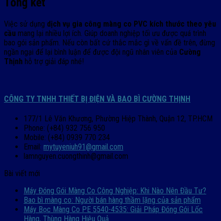
Tổng kết
Việc sử dụng
dịch vụ gia công màng co PVC kích thước theo yêu
cầu
mang lại nhiều lợi ích. Giúp doanh nghiệp tối ưu được quá trình
bao gói sản phẩm. Nếu còn bất cứ thắc mắc gì về vấn đề trên, đừng
ngần ngại để lại bình luận để được đội ngũ nhân viên của
Cường
Thịnh
hỗ trợ giải đáp nhé!
CÔNG TY TNHH THIẾT BỊ ĐIỆN VÀ BAO BÌ CƯỜNG THỊNH
177/1 Lê Văn Khương, Phường Hiệp Thành, Quận 12, TP.HCM
Phone: (+84) 932 756 950
Mobile: (+84) 0939 770 234
Email:
mytuyeniuh91@gmail.com
lamnguyen.cuongthinh@gmail.com
Bài viết mới
Máy Đóng Gói Màng Co Công Nghiệp: Khi Nào Nên Đầu Tư?
Bao bì màng co: Người bán hàng thầm lặng của sản phẩm
Máy Bọc Màng Co PE 5540-4535: Giải Pháp Đóng Gói Lốc
Hàng, Thùng Hàng Hiệu Quả