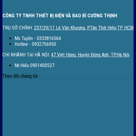
CÔNG TY TNHH THIẾT BỊ ĐIỆN VÀ BAO BÌ CƯỜNG THỊNH
TRỤ SỞ CHÍNH:
237/29/11 Lê Văn Khương, P.Tân Thới Hiệp,TP HCM
Ms Tuyền - 0333816564
Hotline - 0932756950
CHI NHÁNH TẠI HÀ NỘI:
47 Việt Hùng, Huyện Đông Anh, TP.Hà Nội
Mr.Hiếu 0901400527
Theo dõi chúng tôi