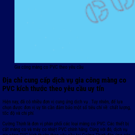
Gia công màng co PVC theo yêu cầu
Địa chỉ cung cấp dịch vụ gia công màng co
PVC kích thước theo yêu cầu uy tín
Hiện nay, đã có nhiều đơn vị cung ứng dịch vụ . Tuy nhiên, để lựa
chọn được đơn vị uy tín cần đảm bảo một số tiêu chí về: chất lượng,
tốc độ và chi phí.
Cường Thịnh là đơn vị phân phối các loại màng co PVC. Các thiết bị
cắt màng co và máy co nhiệt PVC chính hãng. Cùng với đó, dịch vụ