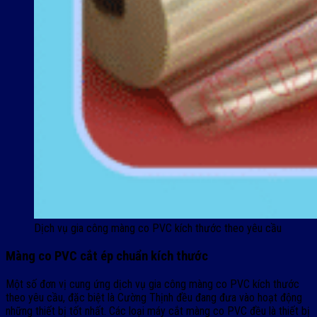
Dịch vụ gia công màng co PVC kích thước theo yêu cầu
Màng co PVC cắt ép chuẩn kích thước
Một số đơn vị cung ứng dịch vụ gia công màng co PVC kích thước
theo yêu cầu, đặc biệt là Cường Thịnh đều đang đưa vào hoạt động
những thiết bị tốt nhất. Các loại máy cắt màng co PVC đều là thiết bị