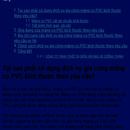
Tại sao phải sử dụng dịch vụ gia công màng co PVC kích thước
theo yêu cầu?
Màng co PVC cắt ép chuẩn kích thước
Tiết kiệm thời gian, chi phí
Ứng dụng của màng co PVC kích thước theo yêu cầu
Địa chỉ cung cấp dịch vụ gia công màng co PVC kích thước theo
yêu cầu uy tín
Chính sách dịch vụ gia công màng co PVC kích thước theo yêu cầu
Tổng kết
CÔNG TY TNHH THIẾT BỊ ĐIỆN VÀ BAO BÌ CƯỜNG THỊNH
Tại sao phải sử dụng dịch vụ gia công màng
co PVC kích thước theo yêu cầu?
Như bài trước đã giới thiệu, màng co PVC có hai loại là: màng co
dạng cuộn và màng co dạng túi. Màng co PVC dạng cuộn thường sử
dụng cho các loại hàng hóa có kích thước lớn. Ngược lại, màng co
PVC dạng túi được dùng trong đóng gói hàng hóa kích thước nhỏ.
Vậy những sản phẩm có kích thước quá to hoặc quá nhỏ thì sao? –
Khi đó, người ta sẽ tìm đến dịch vụ gia công màng co PVC kích
thước theo yêu cầu. Tuy nhiên, với những mặt hàng phổ thông cũng