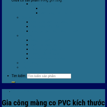
Chưa có sản phẩm trong giỏ hàng.
Máy Móc Công Nghiệp
Máy Hàn Miệng Túi FR-770
Máy Đóng Đai FOREVER
Dịch vụ
Sửa Chữa Máy Bọc Màng Co POF
Sửa Chữa Biến Tần
Đóng gói gia công màng co nhiệt
Tin Tức
Màng co nhiệt
Máy bọc màng co
Dich vụ bọc màng co
Hướng dẫn kỹ thuật
Sửa chữa máy co màng
Tuyển dụng
Liên hệ
Tìm kiếm:
Tin tức
,
Dich vụ bọc màng co
Gia công màng co PVC kích thước