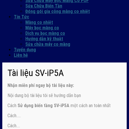
Sửa Chữa Máy Bọc Màng Co POF
Sửa Chữa Biến Tần
Đóng gói gia công màng co nhiệt
Tin Tức
Màng co nhiệt
Máy bọc màng co
Dich vụ bọc màng co
Hướng dẫn kỹ thuật
Sửa chữa máy co màng
Tuyển dụng
Liên hệ
Tài liệu SV-iP5A
Nhận
miễn phí ngay
bộ tài liệu này:
Nội dung bộ tài liệu tôi sẽ hướng dẫn bạn
Cách
Sử dụng biến tầng SV-iP5A
một cách an toàn nhất
Cách…..
Cách….