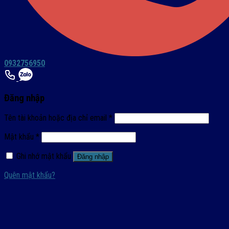
0932756950
Đăng nhập
Tên tài khoản hoặc địa chỉ email
*
Mật khẩu
*
Ghi nhớ mật khẩu
Đăng nhập
Quên mật khẩu?