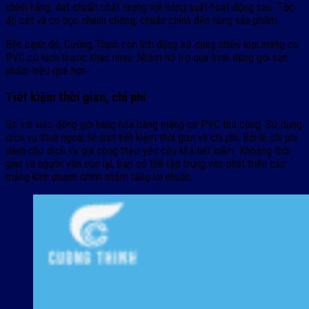
chính hãng, đạt chuẩn chất lượng với công suất hoạt động cao. Tốc
độ cắt và co bọc nhanh chóng, chuẩn chỉnh đến từng sản phẩm.
Bên cạnh đó, Cường Thịnh còn linh động sử dụng nhiều loại màng co
PVC có kích thước khác nhau. Nhằm hỗ trợ quá trình đóng gói sản
phẩm hiệu quả hơn.
Tiết kiệm thời gian, chi phí
So với việc đóng gói hàng hóa bằng màng co PVC thủ công. Sử dụng
dịch vụ thuê ngoài sẽ bạn tiết kiệm thời gian và chi phí. Bởi lẽ chi phí
dành cho dịch vụ gia công theo yêu cầu khá tiết kiệm. Khoảng thời
gian và nguồn vốn còn lại, bạn có thể tập trung vào phát triển các
mảng kinh doanh chính nhằm tăng lợi nhuận.