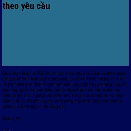
theo yêu cầu
Gia công màng co PVC kích thước theo yêu cầu. Dịch vụ đang ngày
càng phát triển trên thị trường màng co nhiệt. Khi mà màng co PVC
đã trở thành một phần không thể thiếu quy trình bao gói hàng hóa. Để
đáp ứng được nhu cầu đóng gói đa dạng hàng hóa. Sự ra đời của
dịch vụ này như 1 giải pháp hoàn hảo. Bắt kịp xu hướng đó, Cường
Thịnh cho ra đời dịch vụ gia công riêng của mình. Hứa hẹn đem lại
dịch vụ chất lượng, uy tín hàng đầu.
Mục Lục