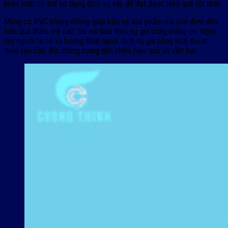
hoàn toàn có thể sử dụng dịch vụ này để đạt được hiệu quả tốt nhất.
Màng co PVC không những giúp bảo vệ sản phẩm mà còn đem đến
hiệu quả thẩm mỹ cao. So với hình thức tự gia công màng co. Ngày
nay người ta có xu hướng thuê ngoài dịch vụ gia công kích thước
theo yêu cầu. Bởi chúng mang đến nhiều hiệu quả ưu việt hơn.