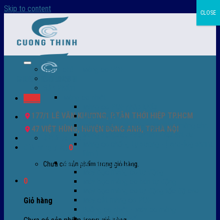
Skip to content
CLOSE
Trang chủ – Màng co POF
Giới thiệu
Sản Phẩm
Màng co nhiệt
Menu
Màng co POF nhập khẩu
177/1 LÊ VĂN KHƯƠNG, P.TÂN THỚI HIỆP TP.HCM
Màng co PVC
Màng quấn PALLET- màng PE- màng chit
47 VIỆT HÙNG, HUYỆN ĐÔNG ANH, TP.HÀ NỘI
Màng skinpack - skinfilm - hút sát da
0932 756 950
Màng co chống tụ sương - ( anti-fog shrink
Giỏ hàng /
0
₫
0
film )
Máy bọc màng co POF
Chưa có sản phẩm trong giỏ hàng.
Máy bọc màng co tự động
0
Máy bọc màng co bán tự động
Máy bọc màng co tự động tốc độ cao
Máy cắt màng co POF
Giỏ hàng
Buồng co nhiệt - Máy co màng
Phụ tùng thay thế