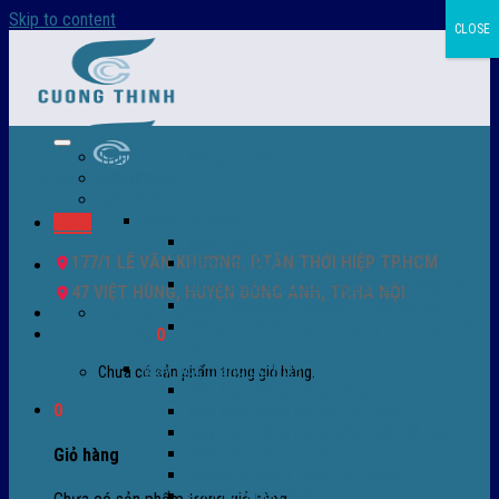
Skip to content
CLOSE
Trang chủ – Màng co POF
Giới thiệu
Sản Phẩm
Màng co nhiệt
Menu
Màng co POF nhập khẩu
177/1 LÊ VĂN KHƯƠNG, P.TÂN THỚI HIỆP TP.HCM
Màng co PVC
Màng quấn PALLET- màng PE- màng chit
47 VIỆT HÙNG, HUYỆN ĐÔNG ANH, TP.HÀ NỘI
Màng skinpack - skinfilm - hút sát da
0932 756 950
Màng co chống tụ sương - ( anti-fog shrink
Giỏ hàng /
0
₫
0
film )
Máy bọc màng co POF
Chưa có sản phẩm trong giỏ hàng.
Máy bọc màng co tự động
0
Máy bọc màng co bán tự động
Máy bọc màng co tự động tốc độ cao
Máy cắt màng co POF
Giỏ hàng
Buồng co nhiệt - Máy co màng
Phụ tùng thay thế