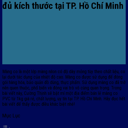
đủ kích thước tại TP. Hồ Chí Minh
Màng co là một lớp màng nilon có độ dày mỏng tùy theo chất liệu, co
lại dưới tác dụng của nhiệt độ cao. Màng co được sử dụng để đóng
gói hàng hóa, bảo quản đồ dùng, thực phẩm. Sử dụng màng co đã trở
nên quen thuộc, phổ biến và đóng vai trò vô cùng quan trọng. Trong
bài viết này, Cường Thịnh sẽ bật mí một địa điểm bán lẻ màng co
PVC từ 1kg giá rẻ, chất lượng, uy tín tại TP. Hồ Chí Minh. Hãy đọc hết
bài viết để thấy được điều khác biệt nhé!
Mục Lục