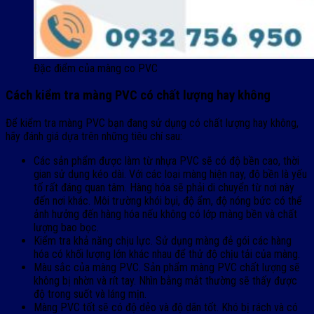
Đặc điểm của màng co PVC
Cách kiểm tra màng PVC có chất lượng hay không
Để kiểm tra màng PVC bạn đang sử dụng có chất lượng hay không,
hãy đánh giá dựa trên những tiêu chí sau:
Các sản phẩm được làm từ nhựa PVC sẽ có độ bền cao, thời
gian sử dụng kéo dài. Với các loại màng hiện nay, độ bền là yếu
tố rất đáng quan tâm. Hàng hóa sẽ phải di chuyển từ nơi này
đến nơi khác. Môi trường khói bụi, độ ẩm, độ nóng bức có thể
ảnh hưởng đến hàng hóa nếu không có lớp màng bền và chất
lượng bao bọc.
Kiểm tra khả năng chịu lực. Sử dụng màng đẻ gói các hàng
hóa có khối lượng lớn khác nhau để thử độ chịu tải của màng.
Màu sắc của màng PVC. Sản phẩm màng PVC chất lượng sẽ
không bị nhờn và rít tay. Nhìn bằng mắt thường sẽ thấy được
độ trong suốt và láng mịn.
Màng PVC tốt sẽ có độ dẻo và độ dãn tốt. Khó bị rách và có