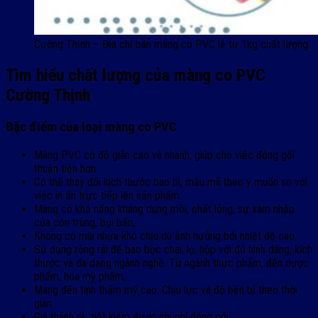
Cường Thịnh – Địa chỉ bán màng co PVC lẻ từ 1kg chất lượng
Tìm hiểu chất lượng của màng co PVC
Cường Thịnh
Đặc điểm của loại màng co PVC
Màng PVC có độ giãn cao và nhanh, giúp cho việc đóng gói
thuận tiện hơn.
Có thể thay đổi kích thước bao bì, mẫu mã theo ý muốn so với
việc in ấn trực tiếp lên sản phẩm.
Màng có khả năng kháng dung môi, chất lỏng, sự xâm nhập
của côn trùng, bụi bẩn,…
Không có mùi nhựa khó chịu dù ảnh hưởng bởi nhiệt độ cao.
Sử dụng rộng rãi để bao bọc chai, lọ, hộp với đủ hình dáng, kích
thước và đa dạng ngành nghề. Từ ngành thực phẩm, đến dược
phẩm, hóa mỹ phẩm,…
Mang đến tính thẩm mỹ cao. Chịu lực và độ bền bỉ theo thời
gian.
Giá thành rẻ, tiết kiệm được chi phí đóng gói.