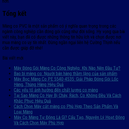
hơn.
Tổng kết
Màng co PVC là một sản phẩm có ý nghĩa quan trọng trong các
ngành công nghiệp cần đóng gói cũng như đời sống. Hy vọng qua bài
viết này, bạn đã có được những thông tin hữu ích và chọn được nơi
mua màng co uy tín nhất. Đừng ngần ngại liên hệ Cường Thịnh nếu
cần được giúp đỡ nhé!
Bài viết mới
Máy Đóng Gói Màng Co Công Nghiệp: Khi Nào Nên Đầu Tư?
Bao bì màng co: Người bán hàng thầm lặng của sản phẩm
Máy Bọc Màng Co PE 5540-4535: Giải Pháp Đóng Gói Lốc
Hàng, Thùng Hàng Hiệu Quả
Các yếu tố ảnh hưởng đến chất lượng co màng
Tại Sao Màng Co Hay Bị Cháy, Rách, Co Không Đều Và Cách
Khắc Phục Hiệu Quả
Cách Chọn Máy cắt màng co Phù Hợp Theo Sản Phẩm Và
Loại Màng
Máy Co Màng Tự Động Là Gì? Cấu Tạo, Nguyên Lý Hoạt Động
Và Cách Chọn Máy Phù Hợp