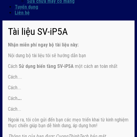
Sửa chữa máy co màng
Tuyển dụng
Liên hệ
Tài liệu SV-iP5A
Nhận
miễn phí ngay
bộ tài liệu này:
Nội dung bộ tài liệu tôi sẽ hướng dẫn bạn
Cách
Sử dụng biến tầng SV-iP5A
một cách an toàn nhất
Cách…..
Cách….
Cách
….
Cách….
Ngoài ra, tôi còn gửi đến bạn các mẹo triển khai từ kinh nghiệm
thực chiến giúp bạn dễ hình dung, áp dụng hơn!
Thông tin của bạn được CuongThinhTech bảo mật