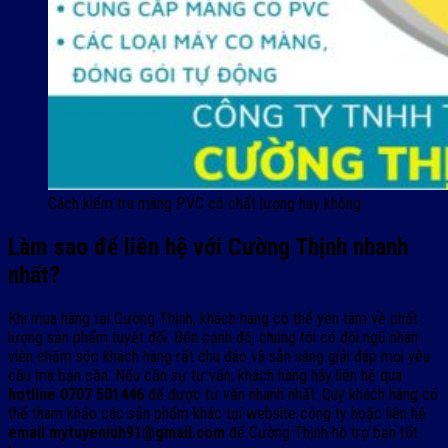
Cách kiểm tra màng PVC có chất lượng hay không
Làm sao để liên hệ với Cường Thịnh nhanh
nhất?
Khi mua hàng tại Cường Thịnh, khách hàng có thể yên tâm về chất
lượng sản phẩm tuyệt đối. Bên cạnh đó, chúng tôi có đội ngũ nhân
viên chăm sóc khách hàng rất chu đáo và sẵn sàng giải đáp mọi yêu
cầu mà bạn cần. Nếu cần sự tư vấn, khách hàng hãy liên hệ qua
hotline 0707 501446
để được tư vấn nhanh nhất. Quý khách hàng có
thể tham khảo các sản phẩm khác tại website công ty hoặc liên hệ
email mytuyeniuh91@gmail.com
để Cường Thịnh hỗ trợ bạn tốt