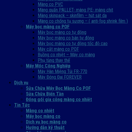
Màng co PVC
Màng quấn PALLET- màng PE- màng chit
Màng skinpack – skinfilm – hút sát da
Màng co chống tụ sương – ( anti-fog shrink film )
Máy bọc màng co POF
Máy bọc màng co tự động
Máy bọc màng co bán tự động
Máy bọc màng co tự động tốc độ cao
Máy cắt màng co POF
Buồng co nhiệt – Máy co màng
Phụ tùng thay thế
Máy Móc Công Nghiệp
Máy Hàn Miệng Túi FR-770
Máy Đóng Đai FOREVER
Dịch vụ
Sửa Chữa Máy Bọc Màng Co POF
Sửa Chữa Biến Tần
Đóng gói gia công màng co nhiệt
Tin Tức
Màng co nhiệt
Máy bọc màng co
Dich vụ bọc màng co
Hướng dẫn kỹ thuật