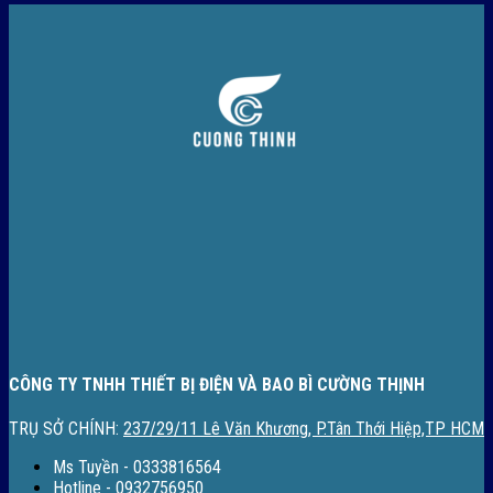
CÔNG TY TNHH THIẾT BỊ ĐIỆN VÀ BAO BÌ CƯỜNG THỊNH
TRỤ SỞ CHÍNH:
237/29/11 Lê Văn Khương, P.Tân Thới Hiệp,TP HCM
Ms Tuyền - 0333816564
Hotline - 0932756950