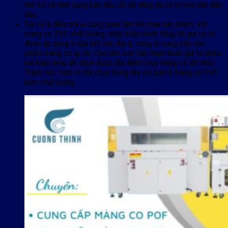
thể trở về hình dạng ban đầu rất dễ dàng dù có bị kéo dãn đến
đâu.
Giá cả là điều mà ai cũng quan tâm khi mua sản phẩm. Với
màng co PVC chất lượng, nhập khẩu chính hãng thì giá cả sẽ
được áp dụng ở hầu hết các đại lý, công ty cung cấp sản
phẩm màng co uy tín. Cho nên, bạn hãy tham khảo giá từ nhiều
nơi khác nhau để chọn được địa điểm mua màng co tốt nhất.
Tránh việc ham rẻ mà chọn trúng địa chỉ bán lẻ màng co PVC
kém chất lượng.