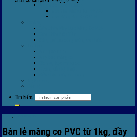
Chưa có sản phẩm trong giỏ hàng.
Máy Móc Công Nghiệp
Máy Hàn Miệng Túi FR-770
Máy Đóng Đai FOREVER
Dịch vụ
Sửa Chữa Máy Bọc Màng Co POF
Sửa Chữa Biến Tần
Đóng gói gia công màng co nhiệt
Tin Tức
Màng co nhiệt
Máy bọc màng co
Dich vụ bọc màng co
Hướng dẫn kỹ thuật
Sửa chữa máy co màng
Tuyển dụng
Liên hệ
Tìm kiếm:
Tin tức
,
Tin tức màng co
Bán lẻ màng co PVC từ 1kg, đầy