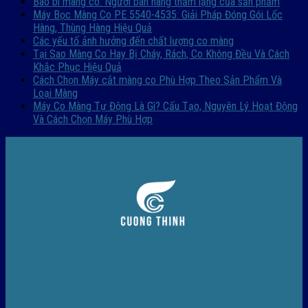
Bao bì màng co: Người bán hàng thầm lặng của sản phẩm
Máy Bọc Màng Co PE 5540-4535: Giải Pháp Đóng Gói Lốc
Hàng, Thùng Hàng Hiệu Quả
Các yếu tố ảnh hưởng đến chất lượng co màng
Tại Sao Màng Co Hay Bị Cháy, Rách, Co Không Đều Và Cách
Khắc Phục Hiệu Quả
Cách Chọn Máy cắt màng co Phù Hợp Theo Sản Phẩm Và
Loại Màng
Máy Co Màng Tự Động Là Gì? Cấu Tạo, Nguyên Lý Hoạt Động
Và Cách Chọn Máy Phù Hợp