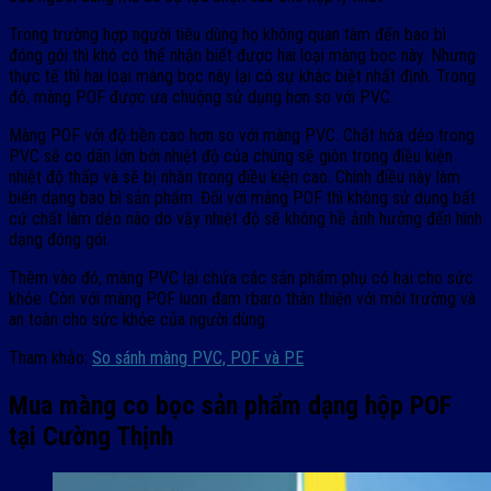
Trong trường hợp người tiêu dùng họ không quan tâm đến bao bì
đóng gói thì khó có thể nhận biết được hai loại màng bọc này. Nhưng
thực tế thì hai loại màng bọc này lại có sự khác biệt nhất định. Trong
đó, màng POF được ưa chuộng sử dụng hơn so với PVC.
Màng POF với độ bền cao hơn so với màng PVC. Chất hóa dẻo trong
PVC sẽ co dãn lớn bởi nhiệt độ của chúng sẽ giòn trong điều kiện
nhiệt độ thấp và sẽ bị nhăn trong điều kiện cao. Chính điều này làm
biến dạng bao bì sản phẩm. Đối với màng POF thì không sử dụng bất
cứ chất làm dẻo nào do vậy nhiệt độ sẽ không hề ảnh hưởng đến hình
dạng đóng gói.
Thêm vào đó, màng PVC lại chứa các sản phẩm phụ có hại cho sức
khỏe. Còn với màng POF luon đam rbaro thân thiện với môi trường và
an toàn cho sức khỏe của người dùng.
Tham khảo:
So sánh màng PVC, POF và PE
Mua màng co bọc sản phẩm dạng hộp POF
tại Cường Thịnh