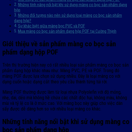
Những tính năng nổi bật khi sử dụng màng co bọc sản phẩm dạng
hộp
Những đối tượng nào nên sử dụng loại màng co bọc sản phẩm
dạng hộp?
Sự khác biệt giữa màng bọc PVC và POF
Mua màng co bọc sản phẩm dạng hộp POF tại Cường Thịnh
Giới thiệu về sản phẩm màng co bọc sản
phẩm dạng hộp POF
Trên thị trường hiện nay có rất nhiều loại sản phẩm màng co bọc sản
phẩm dạng hộp khác nhau như: Màng PVC, PE và POF. Trong đó
màng POF được lựa chọn sử dụng nhiều. Đây là loại màng co với
dạng cuốn hoặc dạng cắt theo yêu cầu thành từng túi rời.
Màng POF thường được làm từ loại nhựa Polyolefin với độ mỏng,
nhẹ, dai, dẻo mà không hề chứa các chất độc hại, không màu, không
mùi và tỷ lệ co là ở mức cao. Với màng bọc này giúp cho việc dán
sấy được dễ dàng hơn so với nhiều loại màng co khác.
Những tính năng nổi bật khi sử dụng màng co
bọc sản phẩm dạng hộp