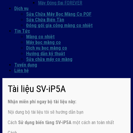
Máy Đóng Đai FOREVER
Dịch vụ
Sửa Chữa Máy Bọc Màng Co POF
Sửa Chữa Biến Tần
Đóng gói gia công màng co nhiệt
Tin Tức
Màng co nhiệt
Máy bọc màng co
Dich vụ bọc màng co
Hướng dẫn kỹ thuật
Sửa chữa máy co màng
Tuyển dụng
Liên hệ
Tài liệu SV-iP5A
Nhận
miễn phí ngay
bộ tài liệu này:
Nội dung bộ tài liệu tôi sẽ hướng dẫn bạn
Cách
Sử dụng biến tầng SV-iP5A
một cách an toàn nhất
Cách…..