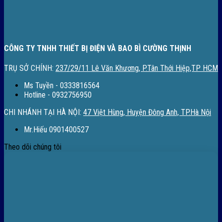
CÔNG TY TNHH THIẾT BỊ ĐIỆN VÀ BAO BÌ CƯỜNG THỊNH
TRỤ SỞ CHÍNH:
237/29/11 Lê Văn Khương, P.Tân Thới Hiệp,TP HCM
Ms Tuyền - 0333816564
Hotline - 0932756950
CHI NHÁNH TẠI HÀ NỘI:
47 Việt Hùng, Huyện Đông Anh, TP.Hà Nội
Mr.Hiếu 0901400527
Theo dõi chúng tôi