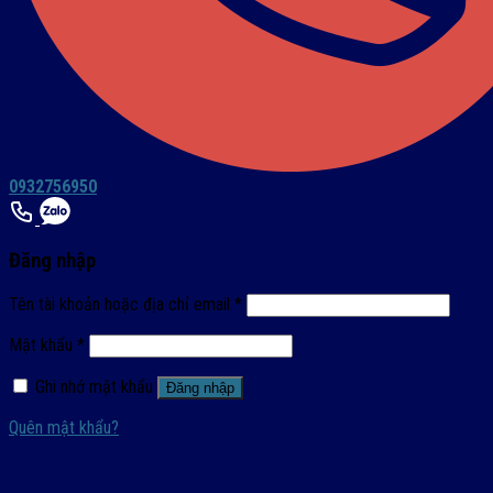
0932756950
Đăng nhập
Tên tài khoản hoặc địa chỉ email
*
Mật khẩu
*
Ghi nhớ mật khẩu
Đăng nhập
Quên mật khẩu?