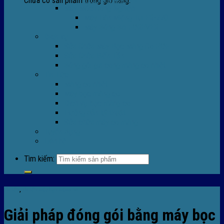
Chưa có sản phẩm trong giỏ hàng.
Máy Móc Công Nghiệp
Máy Hàn Miệng Túi FR-770
Máy Đóng Đai FOREVER
Dịch vụ
Sửa Chữa Máy Bọc Màng Co POF
Sửa Chữa Biến Tần
Đóng gói gia công màng co nhiệt
Tin Tức
Màng co nhiệt
Máy bọc màng co
Dich vụ bọc màng co
Hướng dẫn kỹ thuật
Sửa chữa máy co màng
Tuyển dụng
Liên hệ
Tìm kiếm:
Tin tức
,
TIn tức máy bọc màng co
Giải pháp đóng gói bằng máy bọc