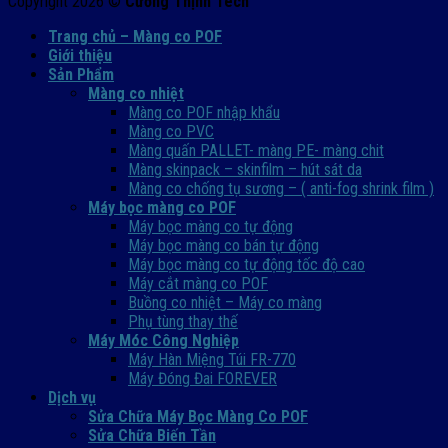
Copyright 2026 ©
Cường Thịnh Tech
Trang chủ – Màng co POF
Giới thiệu
Sản Phẩm
Màng co nhiệt
Màng co POF nhập khẩu
Màng co PVC
Màng quấn PALLET- màng PE- màng chit
Màng skinpack – skinfilm – hút sát da
Màng co chống tụ sương – ( anti-fog shrink film )
Máy bọc màng co POF
Máy bọc màng co tự động
Máy bọc màng co bán tự động
Máy bọc màng co tự động tốc độ cao
Máy cắt màng co POF
Buồng co nhiệt – Máy co màng
Phụ tùng thay thế
Máy Móc Công Nghiệp
Máy Hàn Miệng Túi FR-770
Máy Đóng Đai FOREVER
Dịch vụ
Sửa Chữa Máy Bọc Màng Co POF
Sửa Chữa Biến Tần