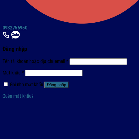
0932756950
Đăng nhập
Tên tài khoản hoặc địa chỉ email
*
Mật khẩu
*
Ghi nhớ mật khẩu
Đăng nhập
Quên mật khẩu?