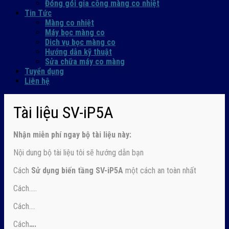
Đóng gói gia công màng co nhiệt
Tin Tức
Màng co nhiệt
Máy bọc màng co
Dich vụ bọc màng co
Hướng dẫn kỹ thuật
Sửa chữa máy co màng
Tuyển dụng
Liên hệ
Tài liệu SV-iP5A
Nhận
miễn phí ngay
bộ tài liệu này:
Nội dung bộ tài liệu tôi sẽ hướng dẫn bạn
Cách
Sử dụng biến tầng SV-iP5A
một cách an toàn nhất
Cách…..
Cách….
Cách
….