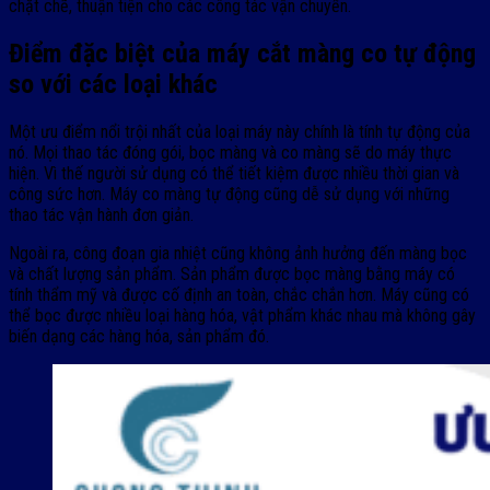
chặt chẽ, thuận tiện cho các công tác vận chuyển.
Điểm đặc biệt của máy cắt màng co tự động
so với các loại khác
Một ưu điểm nổi trội nhất của loại máy này chính là tính tự động của
nó. Mọi thao tác đóng gói, bọc màng và co màng sẽ do máy thực
hiện. Vì thế người sử dụng có thể tiết kiệm được nhiều thời gian và
công sức hơn. Máy co màng tự động cũng dễ sử dụng với những
thao tác vận hành đơn giản.
Ngoài ra, công đoạn gia nhiệt cũng không ảnh hưởng đến màng bọc
và chất lượng sản phẩm. Sản phẩm được bọc màng bằng máy có
tính thẩm mỹ và được cố định an toàn, chắc chắn hơn. Máy cũng có
thể bọc được nhiều loại hàng hóa, vật phẩm khác nhau mà không gây
biến dạng các hàng hóa, sản phẩm đó.