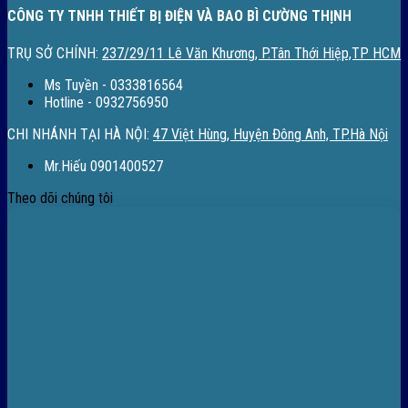
CÔNG TY TNHH THIẾT BỊ ĐIỆN VÀ BAO BÌ CƯỜNG THỊNH
TRỤ SỞ CHÍNH:
237/29/11 Lê Văn Khương, P.Tân Thới Hiệp,TP HCM
Ms Tuyền - 0333816564
Hotline - 0932756950
CHI NHÁNH TẠI HÀ NỘI:
47 Việt Hùng, Huyện Đông Anh, TP.Hà Nội
Mr.Hiếu 0901400527
Theo dõi chúng tôi