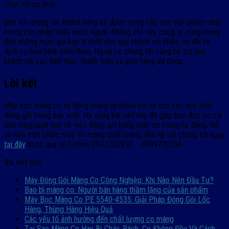
chọn tối ưu nhất.
Đến với chúng tôi, khách hàng sẽ được cung cấp các sản phẩm chất
lượng cao nhập khẩu nước ngoài. Không chỉ vậy, công ty cũng mang
đến những mức giá hợp lý nhất cho quý khách với nhiều ưu đãi và
dịch vụ bảo hành kèm theo. Ngoài ra, chúng tôi cũng hỗ trợ quý
khách với các hình thức thanh toán và giao hàng đa dạng.
Lời kết
Máy bọc màng co tự động mang lại nhiều ích lợi cho các quy trình
đóng gói trong sản xuất. Hy vọng bài viết này đã giúp bạn đọc có cái
nhìn tổng quát hơn về việc đóng gói bằng máy co màng tự động. Để
sở hữu một chiếc máy co màng chất lượng, liên hệ với chúng tôi ngay
tại đây
hoặc qua số hotline 0932756950 – 0939770234.
Bài viết mới
Máy Đóng Gói Màng Co Công Nghiệp: Khi Nào Nên Đầu Tư?
Bao bì màng co: Người bán hàng thầm lặng của sản phẩm
Máy Bọc Màng Co PE 5540-4535: Giải Pháp Đóng Gói Lốc
Hàng, Thùng Hàng Hiệu Quả
Các yếu tố ảnh hưởng đến chất lượng co màng
Tại Sao Màng Co Hay Bị Cháy, Rách, Co Không Đều Và Cách