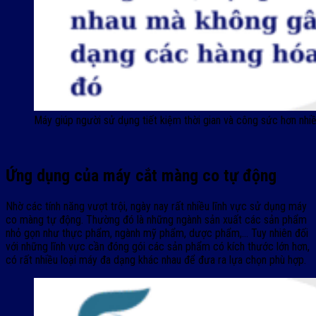
Máy giúp người sử dụng tiết kiệm thời gian và công sức hơn nhi
Ứng dụng của máy cắt màng co tự động
Nhờ các tính năng vượt trội, ngày nay rất nhiều lĩnh vực sử dụng máy
co màng tự động. Thường đó là những ngành sản xuất các sản phẩm
nhỏ gọn như thực phẩm, ngành mỹ phẩm, dược phẩm,… Tuy nhiên đối
với những lĩnh vực cần đóng gói các sản phẩm có kích thước lớn hơn,
có rất nhiều loại máy đa dạng khác nhau để đưa ra lựa chọn phù hợp.