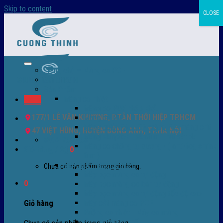
Skip to content
CLOSE
Trang chủ – Màng co POF
Giới thiệu
Sản Phẩm
Màng co nhiệt
Menu
Màng co POF nhập khẩu
177/1 LÊ VĂN KHƯƠNG, P.TÂN THỚI HIỆP TP.HCM
Màng co PVC
Màng quấn PALLET- màng PE- màng chit
47 VIỆT HÙNG, HUYỆN ĐÔNG ANH, TP.HÀ NỘI
Màng skinpack - skinfilm - hút sát da
0932 756 950
Màng co chống tụ sương - ( anti-fog shrink
Giỏ hàng /
0
₫
0
film )
Máy bọc màng co POF
Chưa có sản phẩm trong giỏ hàng.
Máy bọc màng co tự động
0
Máy bọc màng co bán tự động
Máy bọc màng co tự động tốc độ cao
Máy cắt màng co POF
Giỏ hàng
Buồng co nhiệt - Máy co màng
Phụ tùng thay thế