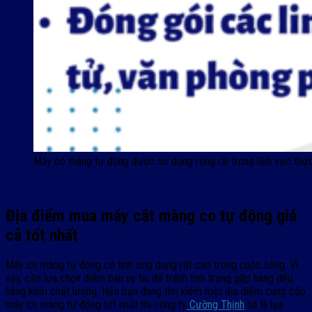
Máy co màng tự động được sử dụng rộng rãi trong lĩnh vực th
Địa điểm mua máy cắt màng co tự động giá
cả tốt nhất
Máy co màng tự động có tính ứng dụng rất cao trong cuộc sống. Vì
vậy, cần lựa chọn điểm bán uy tín để tránh tình trạng gặp hàng đểu,
hàng kém chất lượng. Nếu bạn đang tìm kiếm một địa điểm cung cấp
máy co màng tự động tốt nhất thì công ty
Cường Thịnh
sẽ là lựa