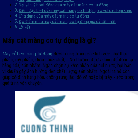
Nguyên lý hoạt động của máy cắt màng co tự động
Điểm đặc biệt của máy cắt màng co tự động so với các loại khác
Ứng dụng của máy cắt màng co tự động
Địa điểm mua máy cắt màng co tự động giá cả tốt nhất
Lời kết
Máy cắt màng co tự động là gì?
Máy cắt co màng tự động
được dùng trong các lĩnh vực như thực
phẩm, mỹ phẩm, dược, hóa chất,… Nó thường được dùng để đóng gói
hàng hóa, sản phẩm. Ngăn chặn sự xâm nhập của hơi nước, bụi bẩn,
vi khuẩn gây ảnh hưởng đến chất lượng sản phẩm. Ngoài ra nó còn
giúp cố định hàng hóa, chống rung lắc, đổ vỡ hoặc bị trầy xước trong
quá trình vận chuyển.