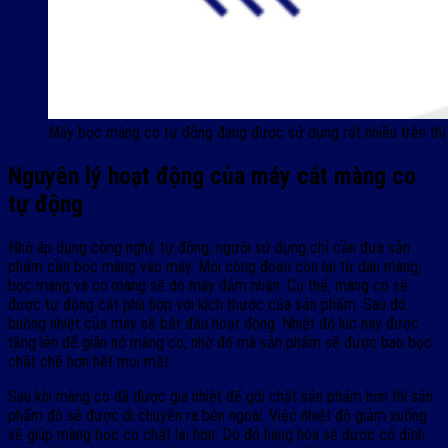
Máy bọc màng co tự động đang được sử dụng rất nhiều trên thị
Nguyên lý hoạt động của máy cắt màng co
tự động
Nhờ áp dụng công nghệ tự động, người sử dụng chỉ cần đưa sản
phẩm cần bọc màng vào máy. Mọi công đoạn còn lại từ dán màng,
bọc màng và co màng sẽ do máy đảm nhận. Cụ thể, màng co sẽ
được tự động cắt phù hợp với kích thước của sản phẩm. Sau đó
buồng nhiệt của máy sẽ bắt đầu hoạt động. Nhiệt độ lúc này được
tăng lên để giãn nở màng co, nhờ đó mà sản phẩm sẽ được bao bọc
chặt chẽ hơn hết mọi mặt.
Sau khi màng co đã được gia nhiệt để gói chặt sản phẩm hơn thì sản
phẩm đó sẽ được di chuyển ra bên ngoài. Việc nhiệt độ giảm xuống
sẽ giúp màng bọc co chặt lại hơn. Do đó hàng hóa sẽ được cố định