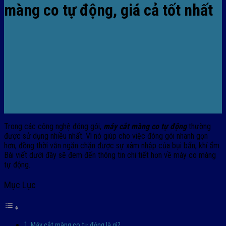
màng co tự động, giá cả tốt nhất
Trong các công nghệ đóng gói,
máy cắt màng co tự động
thường
được sử dụng nhiều nhất. Vì nó giúp cho việc đóng gói nhanh gọn
hơn, đồng thời vẫn ngăn chặn được sự xâm nhập của bụi bẩn, khí ẩm.
Bài viết dưới đây sẽ đem đến thông tin chi tiết hơn về máy co màng
tự động.
Mục Lục
Máy cắt màng co tự động là gì?