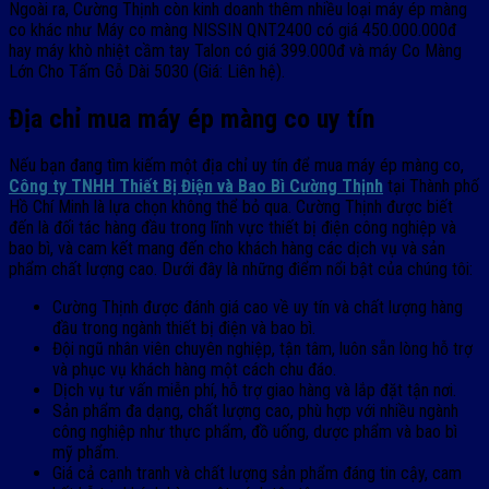
Ngoài ra, Cường Thịnh còn kinh doanh thêm nhiều loại máy ép màng
co khác như Máy co màng NISSIN QNT2400 có giá 450.000.000đ
hay máy khò nhiệt cầm tay Talon có giá 399.000đ và máy Co Màng
Lớn Cho Tấm Gỗ Dài 5030 (Giá: Liên hệ).
Địa chỉ mua máy ép màng co uy tín
Nếu bạn đang tìm kiếm một địa chỉ uy tín để mua máy ép màng co,
Công ty TNHH Thiết Bị Điện và Bao Bì Cường Thịnh
tại Thành phố
Hồ Chí Minh là lựa chọn không thể bỏ qua. Cường Thịnh được biết
đến là đối tác hàng đầu trong lĩnh vực thiết bị điện công nghiệp và
bao bì, và cam kết mang đến cho khách hàng các dịch vụ và sản
phẩm chất lượng cao. Dưới đây là những điểm nổi bật của chúng tôi:
Cường Thịnh được đánh giá cao về uy tín và chất lượng hàng
đầu trong ngành thiết bị điện và bao bì.
Đội ngũ nhân viên chuyên nghiệp, tận tâm, luôn sẵn lòng hỗ trợ
và phục vụ khách hàng một cách chu đáo.
Dịch vụ tư vấn miễn phí, hỗ trợ giao hàng và lắp đặt tận nơi.
Sản phẩm đa dạng, chất lượng cao, phù hợp với nhiều ngành
công nghiệp như thực phẩm, đồ uống, dược phẩm và bao bì
mỹ phẩm.
Giá cả cạnh tranh và chất lượng sản phẩm đáng tin cậy, cam