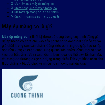
Ưu điểm của máy ép màng co
Chức năng của máy ép màng co
Giá máy ép màng co là bao nhiêu?
Địa chỉ mua máy ép màng co uy tín
Máy ép màng co là gì?
Máy ép màng co
là thiết bị được sử dụng trong quy trình đóng gói
để ép màng co chặt chẽ vào sản phẩm hoặc đóng gói để bảo vệ và
giữ chất lượng của sản phẩm. Công việc ép màng co giúp tạo ra lớp
bọc bền vững và chắc chắn xung quanh sản phẩm, đồng thời bảo vệ
khỏi bụi bẩn, ẩm ướt và các yếu tố bên ngoài có thể gây tổn hại. Máy
ép màng co thường được sử dụng trong nhiều lĩnh vực khác nhau như
thực phẩm, y tế, đồ chơi, và nhiều ngành công nghiệp khác.