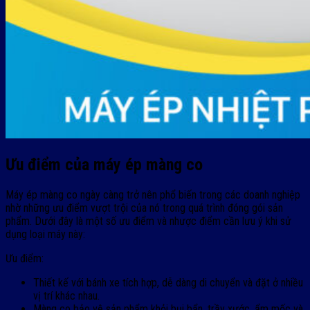
Ưu điểm của máy ép màng co
Máy ép màng co ngày càng trở nên phổ biến trong các doanh nghiệp
nhờ những ưu điểm vượt trội của nó trong quá trình đóng gói sản
phẩm. Dưới đây là một số ưu điểm và nhược điểm cần lưu ý khi sử
dụng loại máy này:
Ưu điểm:
Thiết kế với bánh xe tích hợp, dễ dàng di chuyển và đặt ở nhiều
vị trí khác nhau.
Màng co bảo vệ sản phẩm khỏi bụi bẩn, trầy xước, ẩm mốc và