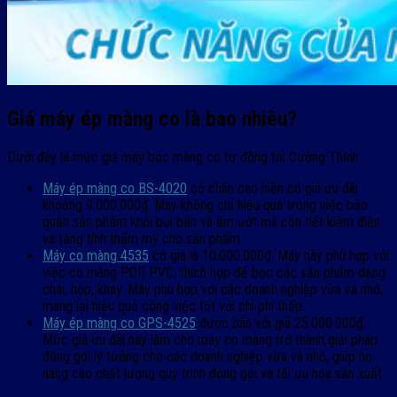
Giá máy ép màng co là bao nhiêu?
Dưới đây là mức giá máy bọc màng co tự động tại Cường Thịnh.
Máy ép màng co BS-4020
có chân cao hiện có giá ưu đãi
khoảng 9.000.000₫. Máy không chỉ hiệu quả trong việc bảo
quản sản phẩm khỏi bụi bẩn và ẩm ướt mà còn tiết kiệm điện
và tăng tính thẩm mỹ cho sản phẩm.
Máy co màng 4535
có giá là 10.000.000₫. Máy này phù hợp với
việc co màng POF, PVC, thích hợp để bọc các sản phẩm dạng
chai, hộp, khay. Máy phù hợp với các doanh nghiệp vừa và nhỏ,
mang lại hiệu quả công việc tốt với chi phí thấp.
Máy ép màng co GPS-4525
được bán với giá 25.000.000₫.
Mức giá ưu đãi này làm cho máy co màng trở thành giải pháp
đóng gói lý tưởng cho các doanh nghiệp vừa và nhỏ, giúp họ
nâng cao chất lượng quy trình đóng gói và tối ưu hóa sản xuất.