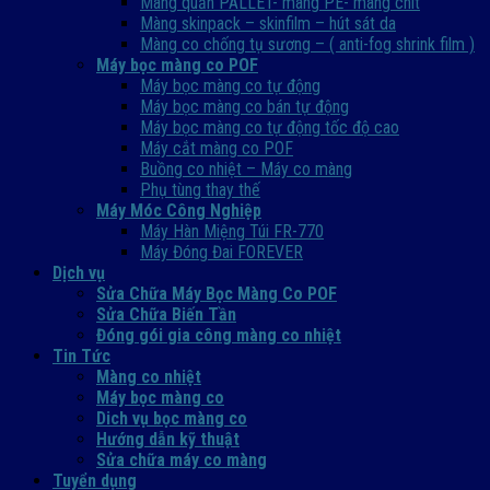
Màng quấn PALLET- màng PE- màng chit
Màng skinpack – skinfilm – hút sát da
Màng co chống tụ sương – ( anti-fog shrink film )
Máy bọc màng co POF
Máy bọc màng co tự động
Máy bọc màng co bán tự động
Máy bọc màng co tự động tốc độ cao
Máy cắt màng co POF
Buồng co nhiệt – Máy co màng
Phụ tùng thay thế
Máy Móc Công Nghiệp
Máy Hàn Miệng Túi FR-770
Máy Đóng Đai FOREVER
Dịch vụ
Sửa Chữa Máy Bọc Màng Co POF
Sửa Chữa Biến Tần
Đóng gói gia công màng co nhiệt
Tin Tức
Màng co nhiệt
Máy bọc màng co
Dich vụ bọc màng co
Hướng dẫn kỹ thuật
Sửa chữa máy co màng
Tuyển dụng