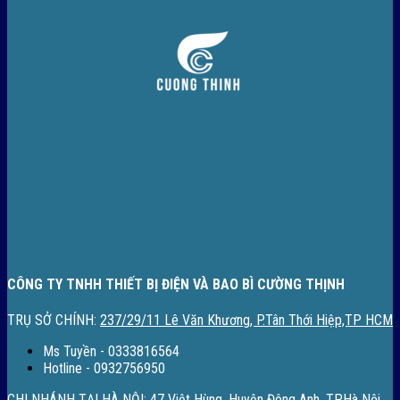
CÔNG TY TNHH THIẾT BỊ ĐIỆN VÀ BAO BÌ CƯỜNG THỊNH
TRỤ SỞ CHÍNH:
237/29/11 Lê Văn Khương, P.Tân Thới Hiệp,TP HCM
Ms Tuyền - 0333816564
Hotline - 0932756950
CHI NHÁNH TẠI HÀ NỘI:
47 Việt Hùng, Huyện Đông Anh, TP.Hà Nội