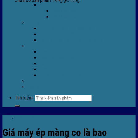
Chưa có sản phẩm trong giỏ hàng.
Máy Móc Công Nghiệp
Máy Hàn Miệng Túi FR-770
Máy Đóng Đai FOREVER
Dịch vụ
Sửa Chữa Máy Bọc Màng Co POF
Sửa Chữa Biến Tần
Đóng gói gia công màng co nhiệt
Tin Tức
Màng co nhiệt
Máy bọc màng co
Dich vụ bọc màng co
Hướng dẫn kỹ thuật
Sửa chữa máy co màng
Tuyển dụng
Liên hệ
Tìm kiếm:
Tin tức
,
TIn tức máy bọc màng co
Giá máy ép màng co là bao