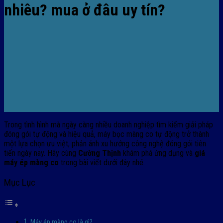
nhiêu? mua ở đâu uy tín?
Trong tình hình mà ngày càng nhiều doanh nghiệp tìm kiếm giải pháp
đóng gói tự động và hiệu quả, máy bọc màng co tự động trở thành
một lựa chọn ưu việt, phản ánh xu hướng công nghệ đóng gói tiên
tiến ngày nay. Hãy cùng
Cường Thịnh
khám phá ứng dụng và
giá
máy ép màng co
trong bài viết dưới đây nhé.
Mục Lục
Máy ép màng co là gì?