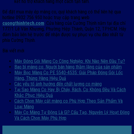
kết hỗ trợ khách hàng một cách tận tâm.
Để đặt mua máy ép màng co, quý khách hàng có thể liên hệ qua
hotline 0932 756 950 hoặc truy cập trang web
cuongthinhtech.com
. Cửa hàng của Cường Thịnh nằm tại địa chỉ
177/1 Lê Văn Khương, Phường Hiệp Thành, Quận 12, TPHCM. Hãy
đảm bảo liên hệ trước để nhận được sự phục vụ chu đáo nhất từ
phía Cường Thịnh.
Bài viết mới
Máy Đóng Gói Màng Co Công Nghiệp: Khi Nào Nên Đầu Tư?
Bao bì màng co: Người bán hàng thầm lặng của sản phẩm
Máy Bọc Màng Co PE 5540-4535: Giải Pháp Đóng Gói Lốc
Hàng, Thùng Hàng Hiệu Quả
Các yếu tố ảnh hưởng đến chất lượng co màng
Tại Sao Màng Co Hay Bị Cháy, Rách, Co Không Đều Và Cách
Khắc Phục Hiệu Quả
Cách Chọn Máy cắt màng co Phù Hợp Theo Sản Phẩm Và
Loại Màng
Máy Co Màng Tự Động Là Gì? Cấu Tạo, Nguyên Lý Hoạt Động
Và Cách Chọn Máy Phù Hợp