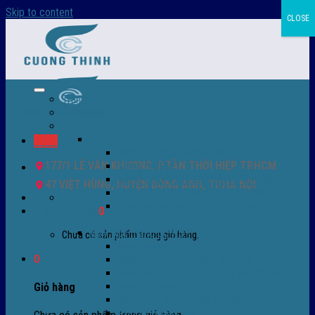
Skip to content
CLOSE
Trang chủ – Màng co POF
Giới thiệu
Sản Phẩm
Màng co nhiệt
Menu
Màng co POF nhập khẩu
177/1 LÊ VĂN KHƯƠNG, P.TÂN THỚI HIỆP TP.HCM
Màng co PVC
Màng quấn PALLET- màng PE- màng chit
47 VIỆT HÙNG, HUYỆN ĐÔNG ANH, TP.HÀ NỘI
Màng skinpack - skinfilm - hút sát da
0932 756 950
Màng co chống tụ sương - ( anti-fog shrink
Giỏ hàng /
0
₫
0
film )
Máy bọc màng co POF
Chưa có sản phẩm trong giỏ hàng.
Máy bọc màng co tự động
0
Máy bọc màng co bán tự động
Máy bọc màng co tự động tốc độ cao
Máy cắt màng co POF
Giỏ hàng
Buồng co nhiệt - Máy co màng
Phụ tùng thay thế