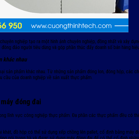
 chuyên nghiệp tạo ra một hình ảnh chuyên nghiệp, đồng nhất và xây dựn
 đông đảo người tiêu dùng và góp phần thúc đẩy doanh số bán hàng hiệu
ẩm khác nhau
oại sản phẩm khác nhau. Từ những sản phẩm đóng lon, đóng hộp, các cha
nhu cầu của doanh nghiệp về sản xuất thực phẩm.
 máy đóng đai
rong lĩnh vực công nghiệp thực phẩm. Đa phần các thực phẩm đều có th
khát, đồ hộp có thể sử dụng xếp chồng lên pallet, cố định bằng máy đón
óng gói trong túi và được sử dụng máy đóng đai để có thể cố định nhữn