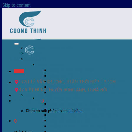
Skip to content
Trang chủ – Màng co POF
Giới thiệu
Sản Phẩm
Màng co nhiệt
Màng co POF nhập khẩu
Menu
Màng co PVC
Màng quấn PALLET- màng PE- màng chit
177/1 LÊ VĂN KHƯƠNG, P.TÂN THỚI HIỆP TP.HCM
Màng skinpack - skinfilm - hút sát da
47 VIỆT HÙNG, HUYỆN ĐÔNG ANH, TP.HÀ NỘI
Màng co chống tụ sương - ( anti-fog shrink fi
0932 756 950
Máy bọc màng co POF
Giỏ hàng /
0
₫
0
Máy bọc màng co tự động
Máy bọc màng co bán tự động
Chưa có sản phẩm trong giỏ hàng.
Máy bọc màng co tự động tốc độ cao
Máy cắt màng co POF
0
Buồng co nhiệt - Máy co màng
Phụ tùng thay thế