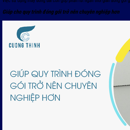
Việc sử dụng máy đóng đai còn góp phần rút ngắn thời gian đóng gói gi
Giúp cho quy trình đóng gói trở nên chuyên nghiệp hơn