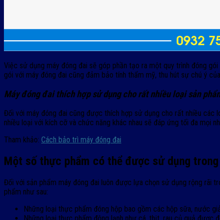
Việc sử dụng máy đóng đai sẽ góp phần tạo ra một quy trình đóng gói
gói với máy đóng đai cũng đảm bảo tính thẩm mỹ, thu hút sự chú ý của
Máy đóng đai thích hợp sử dụng cho rất nhiều loại sản ph
Đối với máy đóng đai cũng được thích hợp sử dụng cho rất nhiều các l
nhiều loại với kích cỡ và chức năng khác nhau sẽ đáp ứng tối đa mọi 
Tham khảo:
Cách bảo trì máy đóng đai
Một số thực phẩm có thể được sử dụng trong
Đối với sản phẩm máy đóng đai luôn được lựa chọn sử dụng rộng rãi t
phẩm như sau:
Những loại thực phẩm đóng hộp bao gồm các hộp sữa, nước giải 
Những loại thực phẩm đông lạnh như cá, thịt, rau củ quả được đ