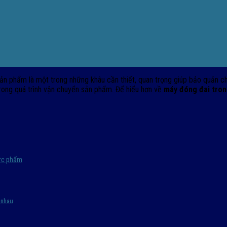
ản phẩm là một trong những khâu cần thiết, quan trọng giúp bảo quản c
rong quá trình vận chuyển sản phẩm. Để hiểu hơn về
máy đóng đai tro
hực phẩm
 nhau