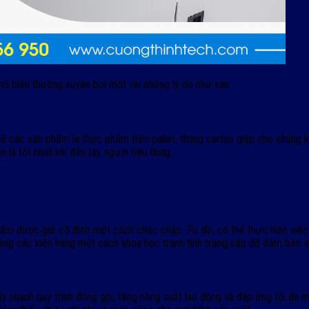
 biến thường xuyên bởi một vài những lý do như sau:
 các sản phẩm là thực phẩm trên pallet, thùng carton giúp cho chúng kh
là tốt nhất khi đến tay người tiêu dùng.
ẩm được giữ cố định một cách chắc chắn. Từ đó, có thể thực hiện việc
tầng các kiện hàng một cách khoa học tránh tình trạng sập đổ đảm bảo a
 nhanh quy trình đóng gói, tăng năng suất lao động và đáp ứng tối đa 