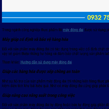
Trong ngành công nghiệp thực phẩm thì
máy đóng đai
được sử dụng phổ
Máy giúp cố định và bảo vệ hàng hóa
Đối với sản phẩm máy đóng đai có tác dụng trong việc cố định chặt chẽ
vậy sẽ giảm thiểu những hư hỏng và đảm bảo chất lượng sản phẩm luôn 
Tham khảo:
Hướng dẫn sử dụng máy đóng đai
Giúp các hàng hóa được xếp chồng an toàn
Nhờ sự hỗ trợ của sản phẩm máy đóng đai thì những kiện hàng thực ph
kiệm diện tích kho bãi hiệu quả. Nhờ có máy đóng đai cũng giúp phân 
Giúp nâng cao năng suất trong công việc
Đối với sản phẩm máy đóng đai tự động hoặc bán tự động góp phần đẩy