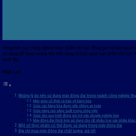
Trong lĩnh vực công nghiệp thực phẩm thì việc đóng gói và bảo quản s
sử dụng để tăng cường tính bền vững và bảo quản sản phẩm tốt hơn t
dưới đây.
Mục Lục
Những lý do nên sử dụng máy đóng đai trong ngành công nghiệp t
Máy giúp cố định và bảo vệ hàng hóa
Giúp các hàng hóa được xếp chồng an toàn
Giúp nâng cao năng suất trong công việc
Giúp cho quy trình đóng gói trở nên chuyên nghiệp hơn
Máy đóng đai thích hợp sử dụng cho rất nhiều loại sản phẩm khác
Một số thực phẩm có thể được sử dụng trong máy đóng đai
Địa chỉ mua máy đóng đai chất lượng, giá tốt