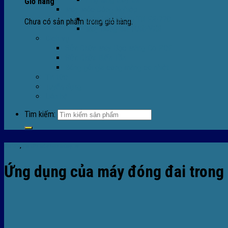
Giỏ hàng
Máy Móc Công Nghiệp
Máy Hàn Miệng Túi FR-770
Chưa có sản phẩm trong giỏ hàng.
Máy Đóng Đai FOREVER
Dịch vụ
Sửa Chữa Máy Bọc Màng Co POF
Sửa Chữa Biến Tần
Đóng gói gia công màng co nhiệt
Tin tức
Tuyển dụng
Liên hệ
Tìm kiếm:
Tin tức
,
TIn tức máy bọc màng co
Ứng dụng của máy đóng đai trong