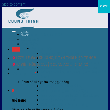
Skip to content
CLOSE
Trang chủ – Màng co POF
Giới thiệu
Sản Phẩm
Màng co nhiệt
Menu
Màng co POF nhập khẩu
177/1 LÊ VĂN KHƯƠNG, P.TÂN THỚI HIỆP TP.HCM
Màng co PVC
Màng quấn PALLET- màng PE- màng chit
47 VIỆT HÙNG, HUYỆN ĐÔNG ANH, TP.HÀ NỘI
Màng skinpack - skinfilm - hút sát da
0932 756 950
Màng co chống tụ sương - ( anti-fog shrink
Giỏ hàng /
0
₫
0
film )
Máy bọc màng co POF
Chưa có sản phẩm trong giỏ hàng.
Máy bọc màng co tự động
0
Máy bọc màng co bán tự động
Máy bọc màng co tự động tốc độ cao
Máy cắt màng co POF
Giỏ hàng
Buồng co nhiệt - Máy co màng
Phụ tùng thay thế