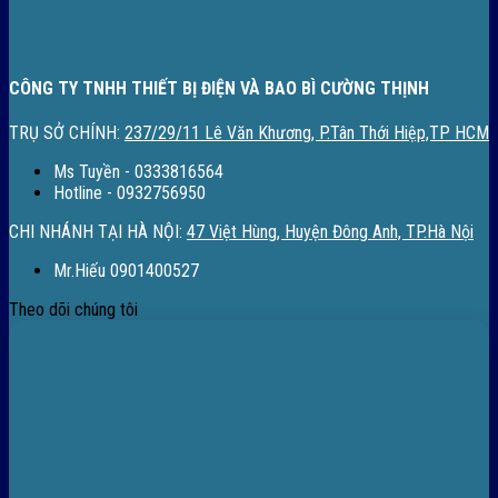
CÔNG TY TNHH THIẾT BỊ ĐIỆN VÀ BAO BÌ CƯỜNG THỊNH
TRỤ SỞ CHÍNH:
237/29/11 Lê Văn Khương, P.Tân Thới Hiệp,TP HCM
Ms Tuyền - 0333816564
Hotline - 0932756950
CHI NHÁNH TẠI HÀ NỘI:
47 Việt Hùng, Huyện Đông Anh, TP.Hà Nội
Mr.Hiếu 0901400527
Theo dõi chúng tôi