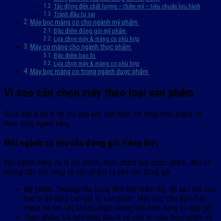
Tác động đến chất lượng – thẩm mỹ – tiêu chuẩn lưu hành
Tránh đầu tư sai
Máy bọc màng co cho ngành mỹ phẩm
Đặc điểm đóng gói mỹ phẩm
Lựa chọn máy & màng co phù hợp
Máy co màng cho ngành thực phẩm
Đặc điểm bao bì
Lựa chọn máy & màng co phù hợp
Máy bọc màng co trong ngành dược phẩm
Vì sao cần chọn máy theo loại sản phẩm
Dưới đây là ba lý do mà bạn nên cân nhắc khi chọn máy màng co
theo từng ngành hàng:
Mỗi ngành có yêu cầu đóng gói riêng biệt
Mỗi ngành hàng, dù là mỹ phẩm, thực phẩm hay dược phẩm, đều có
những đặc thù riêng về sản phẩm và yêu cầu đóng gói.
Mỹ phẩm: Thường chú trọng đến tính thẩm mỹ, độ sắc nét của
bao bì để nâng cao giá trị sản phẩm. Máy bọc cần đảm bảo
màng co ôm sát, không nhăn, không làm biến dạng vỏ hộp gốc.
Thực phẩm: Ưu tiên hàng đầu là vệ sinh an toàn thực phẩm và