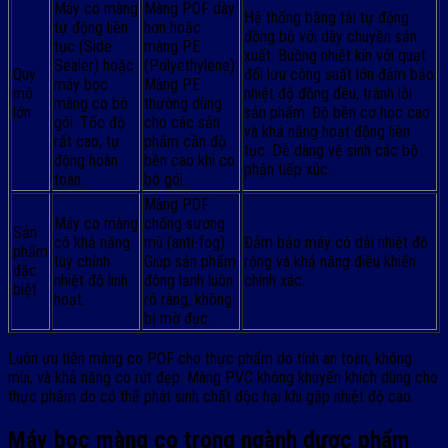
Máy co màng
Màng POF dày
Hệ thống băng tải tự động
tự động liên
hơn hoặc
đồng bộ với dây chuyền sản
tục (Side
màng PE
xuất. Buồng nhiệt kín với quạt
Sealer) hoặc
(Polyethylene):
Quy
đối lưu công suất lớn đảm bảo
máy bọc
Màng PE
mô
nhiệt độ đồng đều, tránh lỗi
màng co bó
thường dùng
lớn
sản phẩm. Độ bền cơ học cao
gói: Tốc độ
cho các sản
và khả năng hoạt động liên
rất cao, tự
phẩm cần độ
tục. Dễ dàng vệ sinh các bộ
động hoàn
bền cao khi co
phận tiếp xúc.
toàn.
bó gói.
Màng POF
Máy co màng
chống sương
Sản
có khả năng
mù (anti-fog):
Đảm bảo máy có dải nhiệt độ
phẩm
tùy chỉnh
Giúp sản phẩm
rộng và khả năng điều khiển
đặc
nhiệt độ linh
đông lạnh luôn
chính xác.
biệt
hoạt.
rõ ràng, không
bị mờ đục.
Luôn ưu tiên màng co POF cho thực phẩm do tính an toàn, không
mùi, và khả năng co rút đẹp. Màng PVC không khuyến khích dùng cho
thực phẩm do có thể phát sinh chất độc hại khi gặp nhiệt độ cao.
Máy bọc màng co trong ngành dược phẩm