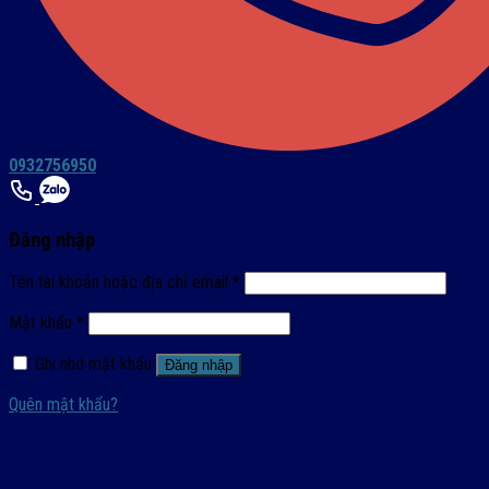
0932756950
Đăng nhập
Tên tài khoản hoặc địa chỉ email
*
Mật khẩu
*
Ghi nhớ mật khẩu
Đăng nhập
Quên mật khẩu?