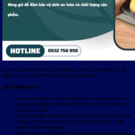
Đặc thù của ngành này cần phải đáp ứng về quy cách đóng gói để
đảm bảo vệ sinh an toàn và chất lượng sản phẩm.
Đặc điểm bao bì
Đa dạng hình thức: Bao gồm hộp giấy, khay xốp đựng thịt/rau
củ quả tươi, túi hút chân không cho thực phẩm chế biến, lốc
chai nước, lon bia…
Bảo vệ toàn diện: Màng co giúp bảo vệ sản phẩm khỏi bụi bẩn,
vi khuẩn, độ ẩm, oxy hóa, kéo dài thời gian bảo quản và giữ
nguyên chất lượng, hương vị.
Tăng tính thẩm mỹ: Đóng gói chuyên nghiệp, gọn gàng giúp sản