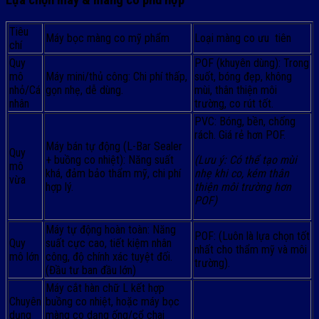
Lựa chọn máy & màng co phù hợp
Tiêu
Máy bọc màng co mỹ phẩm
Loại màng co ưu tiên
chí
Quy
POF (khuyên dùng): Trong
mô
Máy mini/thủ công: Chi phí thấp,
suốt, bóng đẹp, không
nhỏ/Cá
gọn nhẹ, dễ dùng.
mùi, thân thiện môi
nhân
trường, co rút tốt.
PVC: Bóng, bền, chống
rách. Giá rẻ hơn POF.
Máy bán tự động (L-Bar Sealer
Quy
+ buồng co nhiệt): Năng suất
(Lưu ý: Có thể tạo mùi
mô
khá, đảm bảo thẩm mỹ, chi phí
nhẹ khi co, kém thân
vừa
hợp lý.
thiện môi trường hơn
POF)
Máy tự động hoàn toàn: Năng
POF: (Luôn là lựa chọn tốt
Quy
suất cực cao, tiết kiệm nhân
nhất cho thẩm mỹ và môi
mô lớn
công, độ chính xác tuyệt đối.
trường).
(Đầu tư ban đầu lớn)
Máy cắt hàn chữ L kết hợp
Chuyên
buồng co nhiệt, hoặc máy bọc
dụng
màng co dạng ống/cổ chai