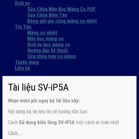
Dịch vụ
Sửa Chữa Máy Bọc Màng Co POF
Sửa Chữa Biến Tần
Đóng gói gia công màng co nhiệt
Tin Tức
Màng co nhiệt
Máy bọc màng co
Dich vụ bọc màng co
Hướng dẫn kỹ thuật
Sửa chữa máy co màng
Tuyển dụng
Liên hệ
Tài liệu SV-iP5A
Nhận
miễn phí ngay
bộ tài liệu này:
Nội dung bộ tài liệu tôi sẽ hướng dẫn bạn
Cách
Sử dụng biến tầng SV-iP5A
một cách an toàn nhất
Cách…..