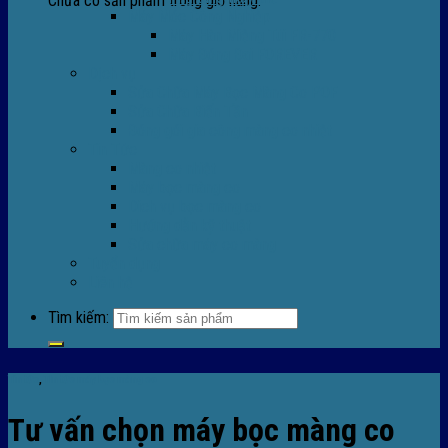
Chưa có sản phẩm trong giỏ hàng.
Máy Móc Công Nghiệp
Máy Hàn Miệng Túi FR-770
Máy Đóng Đai FOREVER
Dịch vụ
Sửa Chữa Máy Bọc Màng Co POF
Sửa Chữa Biến Tần
Đóng gói gia công màng co nhiệt
Tin Tức
Màng co nhiệt
Máy bọc màng co
Dich vụ bọc màng co
Hướng dẫn kỹ thuật
Sửa chữa máy co màng
Tuyển dụng
Liên hệ
Tìm kiếm:
Tin tức
,
TIn tức máy bọc màng co
Tư vấn chọn máy bọc màng co