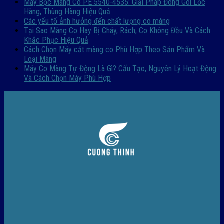
Máy Bọc Màng Co PE 5540-4535: Giải Pháp Đóng Gói Lốc
Hàng, Thùng Hàng Hiệu Quả
Các yếu tố ảnh hưởng đến chất lượng co màng
Tại Sao Màng Co Hay Bị Cháy, Rách, Co Không Đều Và Cách
Khắc Phục Hiệu Quả
Cách Chọn Máy cắt màng co Phù Hợp Theo Sản Phẩm Và
Loại Màng
Máy Co Màng Tự Động Là Gì? Cấu Tạo, Nguyên Lý Hoạt Động
Và Cách Chọn Máy Phù Hợp