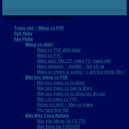
Copyright 2026 ©
Cường Thịnh Tech
Trang chủ – Màng co POF
Giới thiệu
Sản Phẩm
Màng co nhiệt
Màng co POF nhập khẩu
Màng co PVC
Màng quấn PALLET- màng PE- màng chit
Màng skinpack – skinfilm – hút sát da
Màng co chống tụ sương – ( anti-fog shrink film )
Máy bọc màng co POF
Máy bọc màng co tự động
Máy bọc màng co bán tự động
Máy bọc màng co tự động tốc độ cao
Máy cắt màng co POF
Buồng co nhiệt – Máy co màng
Phụ tùng thay thế
Máy Móc Công Nghiệp
Máy Hàn Miệng Túi FR-770
Máy Đóng Đai FOREVER