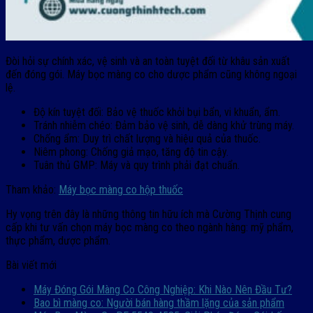
Đòi hỏi sự chính xác, vệ sinh và an toàn tuyệt đối từ khâu sản xuất
đến đóng gói. Máy bọc màng co cho dược phẩm cũng không ngoại
lệ.
Độ kín tuyệt đối: Bảo vệ thuốc khỏi bụi bẩn, vi khuẩn, ẩm.
Tránh nhiễm chéo: Đảm bảo vệ sinh, dễ dàng khử trùng máy.
Chống ẩm: Duy trì chất lượng và hiệu quả của thuốc.
Niêm phong: Chống giả mạo, tăng độ tin cậy.
Tuân thủ GMP: Máy và quy trình phải đạt chuẩn.
Tham khảo:
Máy bọc màng co hộp thuốc
Hy vọng trên đây là những thông tin hữu ích mà Cường Thịnh cung
cấp khi tư vấn chọn máy bọc màng co theo ngành hàng: mỹ phẩm,
thực phẩm, dược phẩm.
Bài viết mới
Máy Đóng Gói Màng Co Công Nghiệp: Khi Nào Nên Đầu Tư?
Bao bì màng co: Người bán hàng thầm lặng của sản phẩm