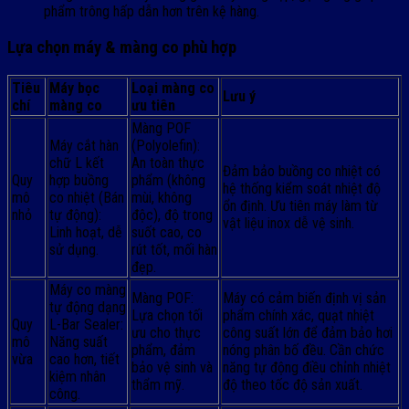
phẩm trông hấp dẫn hơn trên kệ hàng.
Lựa chọn máy & màng co phù hợp
Tiêu
Máy bọc
Loại màng co
Lưu ý
chí
màng co
ưu tiên
Màng POF
Máy cắt hàn
(Polyolefin):
chữ L kết
An toàn thực
Đảm bảo buồng co nhiệt có
Quy
hợp buồng
phẩm (không
hệ thống kiểm soát nhiệt độ
mô
co nhiệt (Bán
mùi, không
ổn định. Ưu tiên máy làm từ
nhỏ
tự động):
độc), độ trong
vật liệu inox dễ vệ sinh.
Linh hoạt, dễ
suốt cao, co
sử dụng.
rút tốt, mối hàn
đẹp.
Máy co màng
Màng POF:
Máy có cảm biến định vị sản
tự động dạng
Lựa chọn tối
phẩm chính xác, quạt nhiệt
Quy
L-Bar Sealer:
ưu cho thực
công suất lớn để đảm bảo hơi
mô
Năng suất
phẩm, đảm
nóng phân bố đều. Cần chức
vừa
cao hơn, tiết
bảo vệ sinh và
năng tự động điều chỉnh nhiệt
kiệm nhân
thẩm mỹ.
độ theo tốc độ sản xuất.
công.