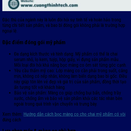
Đặc thù của ngành này là luôn đòi hỏi sự tinh tế và hoàn hảo trong
từng chi tiết sản phẩm, và bao bì đóng gói không phải là trường hợp
ngoại lệ.
Đặc điểm đóng gói mỹ phẩm
Đa dạng kích thước và hình dạng: Mỹ phẩm có thể là chai
serum nhỏ, lọ kem, tuýp, hộp giấy, vỉ đựng sản phẩm mẫu…
Mỗi loại đòi hỏi khả năng bọc màng co ôm sát từng góc cạnh.
Yêu cầu thẩm mỹ cao: Lớp màng co cần phải trong suốt, căng
mịn, không có nếp nhăn, không làm biến dạng bao bì gốc. Điều
này giúp tôn lên vẻ đẹp và giá trị của sản phẩm, đồng thời tạo
ấn tượng tốt với khách hàng.
Bảo vệ sản phẩm: Màng co giúp chống bụi bẩn, chống trầy
xước, chống ẩm và bảo vệ sản phẩm khỏi các tác nhân bên
ngoài trong quá trình vận chuyển và trưng bày.
Xem thêm:
Hướng dẫn cách bọc màng co cho chai mỹ phẩm có vòi
đúng cách