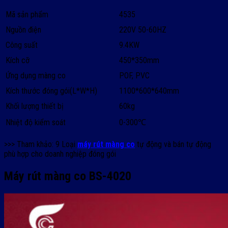
Mã sản phẩm
4535
Nguồn điện
220V 50-60HZ
Công suất
9.4KW
Kích cỡ
450*350mm
Ứng dụng màng co
POF, PVC
Kích thước đóng gói(L*W*H)
1100*600*640mm
Khối lượng thiết bị
60kg
Nhiệt độ kiểm soát
0-300℃
>>> Tham khảo: 9 Loại
máy rút màng co
tự động và bán tự động
phù hợp cho doanh nghiệp đóng gói
Máy rút màng co BS-4020