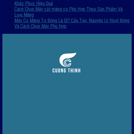
Khắc Phục Hiệu Quả
Cách Chọn Máy cắt màng co Phù Hợp Theo Sản Phẩm Và
Loại Màng
Máy Co Màng Tự Động Là Gì? Cấu Tạo, Nguyên Lý Hoạt Động
Và Cách Chọn Máy Phù Hợp