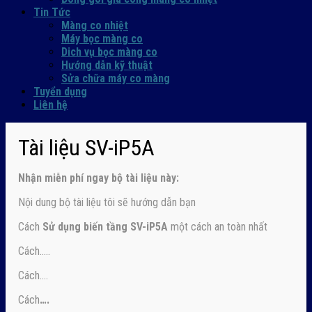
Tin Tức
Màng co nhiệt
Máy bọc màng co
Dich vụ bọc màng co
Hướng dẫn kỹ thuật
Sửa chữa máy co màng
Tuyển dụng
Liên hệ
Tài liệu SV-iP5A
Nhận
miễn phí ngay
bộ tài liệu này:
Nội dung bộ tài liệu tôi sẽ hướng dẫn bạn
Cách
Sử dụng biến tầng SV-iP5A
một cách an toàn nhất
Cách…..
Cách….
Cách
….