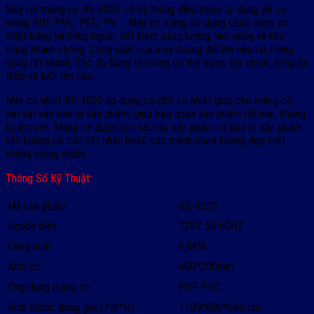
Máy rút màng co BS-4020 có hệ thống điều khiển tự động để co
màng POF, PVC, PFC, PV … Máy co màng sử dụng chức năng co
nhiệt bằng tia hồng ngoại, tiết kiệm năng lượng, làm nóng và khử
trùng nhanh chóng. Công suất của máy tương đối lớn nên rút màng
cũng rất nhanh. Tốc độ băng tải cũng có thể được tùy chỉnh, tiếng ồn
thấp và tuổi thọ cao.
Máy co nhiệt BS-4020 áp dụng cơ chế co nhiệt giúp cho màng co
ôm sát vào bao bì sản phẩm, giúp bảo quản sản phẩm tốt hơn, không
bị ẩm ướt. Màng co được ôm sát vào sản phẩm và bao bì sản phẩm
nên không có các vết nhăn hoặc các mảnh nhựa không đẹp mắt
không mong muốn.
Thông Số Kỹ Thuật:
Mã sản phẩm
BS-4020
Nguồn điện
220V 50-60HZ
Công suất
6.8KW
Kích cỡ
400*200mm
Ứng dụng màng co
POF, PVC
Kích thước đóng gói(L*W*H)
1100*600*640mm