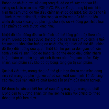
Buồng co nhiệt được sử dụng rộng rãi để co và sấy các vật liệu
màng co khác nhau như POF, PVC, PE, v.v. Được trang bị màn hình
hiển thị cảm ứng, có thể điều chỉnh nhiệt độ co ngót, tốc độ băng tải
… Kích thước chiều dài, chiều rộng và chiều cao của hầm co lớn,
chiều dài của khoang co phù hợp cho việc co và đóng gói nhiều loại
sản phẩm có kích thước khác nhau.
Nhiệt độ hầm đồng đều và ổn định, có thể tăng giảm tùy theo sản
phẩm. Buồng co nhiệt được trang bị các cánh quạt, mục đích là thổi
hơi nóng ra khỏi hầm buồng co nhiệt đều, đặc biệt có thể điều chỉnh
để thay đổi hướng của quạt. Thiết kế nhỏ gọn và đơn giản, dễ vận
hành và dễ vệ sinh. Tốc độ băng tải có thể được điều chỉnh nhanh
hoặc chậm cho phù hợp với kích thước của từng sản phẩm. Sấy
nhanh, sản phẩm sấy khô có độ bóng, tăng giá trị sản phẩm.
Qua bài viết trên, mong rằng có thể giúp bạn tìm ra cho mình dòng
máy rút màng co phù hợp với cơ sở sản xuất của mình. Từ đó nâng
cao hiệu quả sản xuất và chất lượng sản phẩm của doanh nghiệp.
Để được tư vấn chi tiết hơn về các dòng máy bọc màng co chất
lượng đến từ Cường Thịnh, xin hãy liên hệ ngay với chúng tôi theo
thông tin phía bên dưới:
_________________________________________________