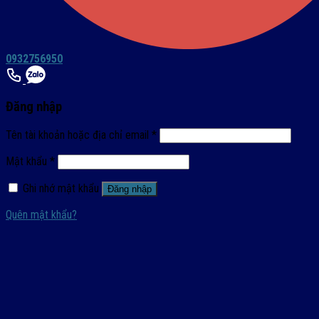
0932756950
Đăng nhập
Tên tài khoản hoặc địa chỉ email
*
Mật khẩu
*
Ghi nhớ mật khẩu
Đăng nhập
Quên mật khẩu?