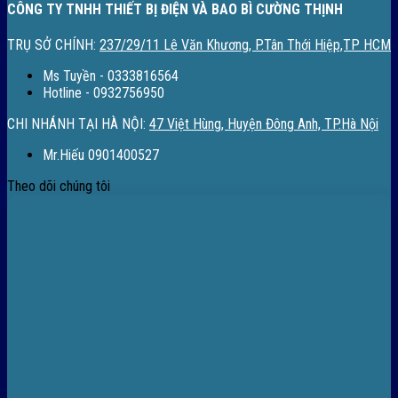
CÔNG TY TNHH THIẾT BỊ ĐIỆN VÀ BAO BÌ CƯỜNG THỊNH
TRỤ SỞ CHÍNH:
237/29/11 Lê Văn Khương, P.Tân Thới Hiệp,TP HCM
Ms Tuyền - 0333816564
Hotline - 0932756950
CHI NHÁNH TẠI HÀ NỘI:
47 Việt Hùng, Huyện Đông Anh, TP.Hà Nội
Mr.Hiếu 0901400527
Theo dõi chúng tôi