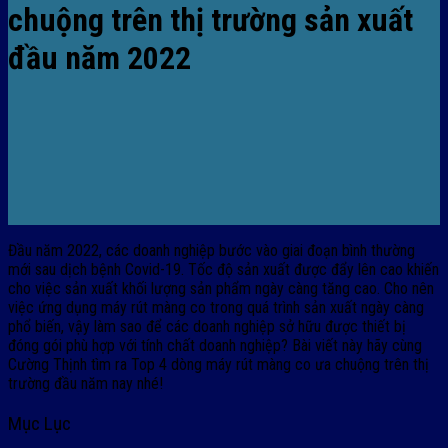
chuộng trên thị trường sản xuất
đầu năm 2022
Đầu năm 2022, các doanh nghiệp bước vào giai đoạn bình thường
mới sau dịch bệnh Covid-19. Tốc độ sản xuất được đẩy lên cao khiến
cho việc sản xuất khối lượng sản phẩm ngày càng tăng cao. Cho nên
việc ứng dụng máy rút màng co trong quá trình sản xuất ngày càng
phổ biến, vậy làm sao để các doanh nghiệp sở hữu được thiết bị
đóng gói phù hợp với tính chất doanh nghiệp? Bài viết này hãy cùng
Cường Thịnh tìm ra Top 4 dòng máy rút màng co ưa chuộng trên thị
trường đầu năm nay nhé!
Mục Lục