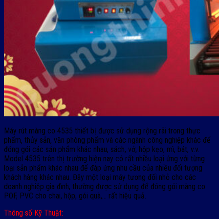
Máy rút màng co 4535 thiết bị được sử dụng rộng rãi trong thực
phẩm, thủy sản, văn phòng phẩm và các ngành công nghiệp khác để
đóng gói các sản phẩm khác nhau, sách, vở, hộp kẹo, mì, bát, v.v.
Model 4535 trên thị trường hiện nay có rất nhiều loại ứng với từng
loại sản phẩm khác nhau để đáp ứng nhu cầu của nhiều đối tượng
khách hàng khác nhau. Đây một loại máy tương đối nhỏ cho các
doanh nghiệp gia đình, thường được sử dụng để đóng gói màng co
POF, PVC cho chai, hộp, gói quà,… rất hiệu quả.
Thông số Kỹ Thuật: