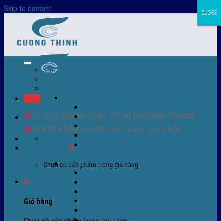
Skip to content
CLOSE
Trang chủ – Màng co POF
Giới thiệu
Sản Phẩm
Màng co nhiệt
Menu
Màng co POF nhập khẩu
177/1 LÊ VĂN KHƯƠNG, P.TÂN THỚI HIỆP TP.HCM
Màng co PVC
Màng quấn PALLET- màng PE- màng chit
47 VIỆT HÙNG, HUYỆN ĐÔNG ANH, TP.HÀ NỘI
Màng skinpack - skinfilm - hút sát da
0932 756 950
Màng co chống tụ sương - ( anti-fog shrink
Giỏ hàng /
0
₫
0
film )
Máy bọc màng co POF
Chưa có sản phẩm trong giỏ hàng.
Máy bọc màng co tự động
0
Máy bọc màng co bán tự động
Máy bọc màng co tự động tốc độ cao
Máy cắt màng co POF
Giỏ hàng
Buồng co nhiệt - Máy co màng
Phụ tùng thay thế