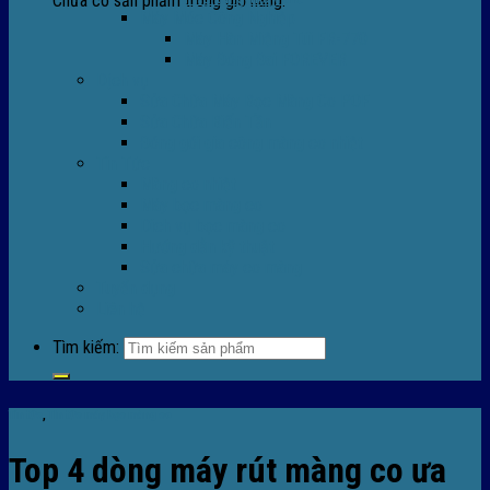
Chưa có sản phẩm trong giỏ hàng.
Máy Móc Công Nghiệp
Máy Hàn Miệng Túi FR-770
Máy Đóng Đai FOREVER
Dịch vụ
Sửa Chữa Máy Bọc Màng Co POF
Sửa Chữa Biến Tần
Đóng gói gia công màng co nhiệt
Tin Tức
Màng co nhiệt
Máy bọc màng co
Dich vụ bọc màng co
Hướng dẫn kỹ thuật
Sửa chữa máy co màng
Tuyển dụng
Liên hệ
Tìm kiếm:
Tin tức
,
TIn tức máy bọc màng co
Top 4 dòng máy rút màng co ưa