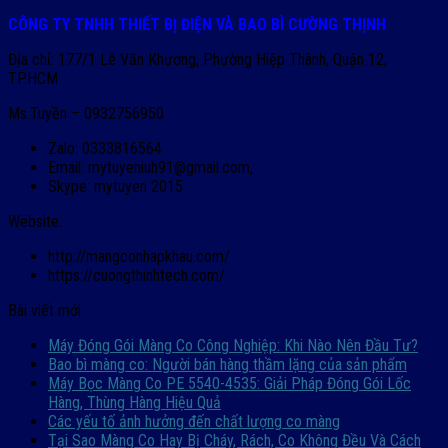
CÔNG TY TNHH THIẾT BỊ ĐIỆN VÀ BAO BÌ CƯỜNG THỊNH
Địa chỉ: 177/1 Lê Văn Khương, Phường Hiệp Thành, Quận 12,
TP.HCM
Ms.Tuyền – 0932756950
Zalo: 0333816564
Email: mytuyeniuh91@gmail.com,
Skype: mytuyen 2015
Website:
http://mangconhapkhau.com/
https://cuongthinhtech.com/
Bài viết mới
Máy Đóng Gói Màng Co Công Nghiệp: Khi Nào Nên Đầu Tư?
Bao bì màng co: Người bán hàng thầm lặng của sản phẩm
Máy Bọc Màng Co PE 5540-4535: Giải Pháp Đóng Gói Lốc
Hàng, Thùng Hàng Hiệu Quả
Các yếu tố ảnh hưởng đến chất lượng co màng
Tại Sao Màng Co Hay Bị Cháy, Rách, Co Không Đều Và Cách