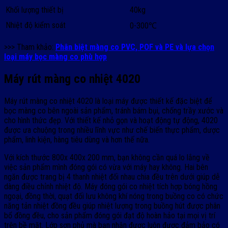
Khối lượng thiết bị
40kg
Nhiệt độ kiểm soát
0-300℃
>>> Tham khảo:
Phân biệt màng co PVC, POF và PE và lựa chọn
loại máy bọc màng co phù hợp
Máy rút màng co nhiệt 4020
Máy rút màng co nhiệt 4020 là loại máy được thiết kế đặc biệt để
bọc màng co bên ngoài sản phẩm, tránh bám bụi, chống trầy xước và
cho hình thức đẹp. Với thiết kế nhỏ gọn và hoạt động tự động, 4020
được ưa chuộng trong nhiều lĩnh vực như chế biến thực phẩm, dược
phẩm, linh kiện, hàng tiêu dùng và hơn thế nữa.
Với kích thước 800x 400x 200 mm, bạn không cần quá lo lắng về
việc sản phẩm mình đóng gói có vừa với máy hay không. Hai bên
ngăn được trang bị 4 thanh nhiệt đối nhau chia đều trên dưới giúp dễ
dàng điều chỉnh nhiệt độ. Máy đóng gói co nhiệt tích hợp bóng hồng
ngoại, đồng thời, quạt đối lưu không khí nóng trong buồng co có chức
năng tản nhiệt đồng đều giúp nhiệt lượng trong buồng hút được phân
bổ đồng đều, cho sản phẩm đóng gói đạt độ hoàn hảo tại mọi vị trí
trên bề mặt. Lớp sơn phủ mà bạn nhận được luôn được đảm bảo có