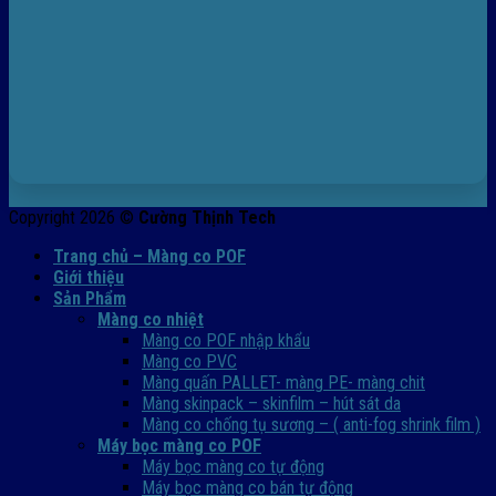
Copyright 2026 ©
Cường Thịnh Tech
Trang chủ – Màng co POF
Giới thiệu
Sản Phẩm
Màng co nhiệt
Màng co POF nhập khẩu
Màng co PVC
Màng quấn PALLET- màng PE- màng chit
Màng skinpack – skinfilm – hút sát da
Màng co chống tụ sương – ( anti-fog shrink film )
Máy bọc màng co POF
Máy bọc màng co tự động
Máy bọc màng co bán tự động