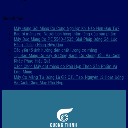
Bài viết mới
Máy Đóng Gói Màng Co Công Nghiệp: Khi Nào Nên Đầu Tư?
Bao bì màng co: Người bán hàng thầm lặng của sản phẩm
Máy Bọc Màng Co PE 5540-4535: Giải Pháp Đóng Gói Lốc
Hàng, Thùng Hàng Hiệu Quả
Các yếu tố ảnh hưởng đến chất lượng co màng
Tại Sao Màng Co Hay Bị Cháy, Rách, Co Không Đều Và Cách
Khắc Phục Hiệu Quả
Cách Chọn Máy cắt màng co Phù Hợp Theo Sản Phẩm Và
Loại Màng
Máy Co Màng Tự Động Là Gì? Cấu Tạo, Nguyên Lý Hoạt Động
Và Cách Chọn Máy Phù Hợp