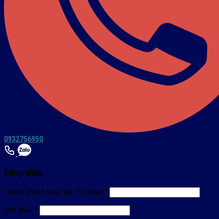
0932756950
Đăng nhập
Tên tài khoản hoặc địa chỉ email
*
Mật khẩu
*