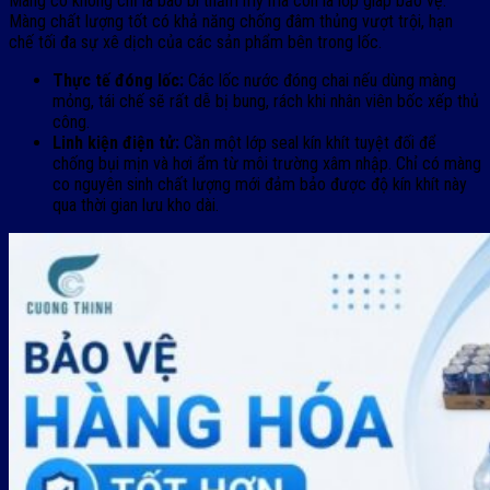
Màng co không chỉ là bao bì thẩm mỹ mà còn là lớp giáp bảo vệ.
Màng chất lượng tốt có khả năng chống đâm thủng vượt trội, hạn
chế tối đa sự xê dịch của các sản phẩm bên trong lốc.
Thực tế đóng lốc:
Các lốc nước đóng chai nếu dùng màng
mỏng, tái chế sẽ rất dễ bị bung, rách khi nhân viên bốc xếp thủ
công.
Linh kiện điện tử:
Cần một lớp seal kín khít tuyệt đối để
chống bụi mịn và hơi ẩm từ môi trường xâm nhập. Chỉ có màng
co nguyên sinh chất lượng mới đảm bảo được độ kín khít này
qua thời gian lưu kho dài.