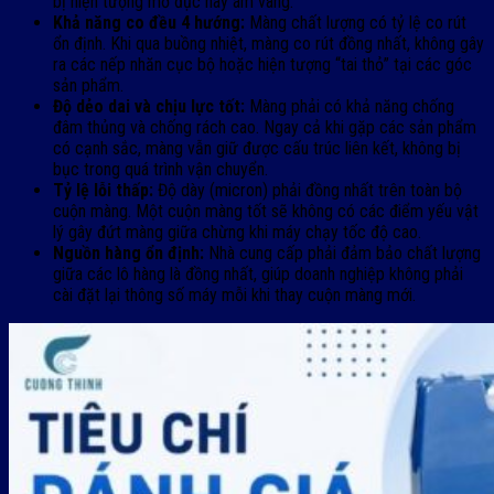
bị hiện tượng mờ đục hay ám vàng.
Khả năng co đều 4 hướng:
Màng chất lượng có tỷ lệ co rút
ổn định. Khi qua buồng nhiệt, màng co rút đồng nhất, không gây
ra các nếp nhăn cục bộ hoặc hiện tượng “tai thỏ” tại các góc
sản phẩm.
Độ dẻo dai và chịu lực tốt:
Màng phải có khả năng chống
đâm thủng và chống rách cao. Ngay cả khi gặp các sản phẩm
có cạnh sắc, màng vẫn giữ được cấu trúc liên kết, không bị
bục trong quá trình vận chuyển.
Tỷ lệ lỗi thấp:
Độ dày (micron) phải đồng nhất trên toàn bộ
cuộn màng. Một cuộn màng tốt sẽ không có các điểm yếu vật
lý gây đứt màng giữa chừng khi máy chạy tốc độ cao.
Nguồn hàng ổn định:
Nhà cung cấp phải đảm bảo chất lượng
giữa các lô hàng là đồng nhất, giúp doanh nghiệp không phải
cài đặt lại thông số máy mỗi khi thay cuộn màng mới.