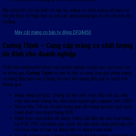
Khi cộng tất cả các biến số này lại, màng co chất lượng tốt luôn có
chi phí thực tế thấp hơn so với các dòng màng giá rẻ trôi nổi trên thị
trường.
Máy cắt màng co bán tự động DFQA450
Cường Thịnh – Cung cấp màng co chất lượng
ổn định cho doanh nghiệp
Thấu hiểu những khó khăn của doanh nghiệp trong việc lựa chọn vật
tư đóng gói,
Cường Thịnh
tự hào là đơn vị cung ứng giải pháp màng
co hàng đầu hiện nay. Chúng tôi cam kết mang đến giá trị vượt trội
thông qua:
Nhập hàng tận gốc: Chúng tôi làm việc trực tiếp với các nhà
máy sản xuất màng lớn, đảm bảo nguồn gốc nguyên sinh 100%.
Giá tại kho: Tối ưu chi phí trung gian để mang lại mức giá cạnh
tranh nhất cho khách hàng B2B.
Danh mục sản phẩm đa dạng: Cung cấp đầy đủ các loại màng
co POF, PVC với nhiều quy cách, độ dày khác nhau phù hợp cho
mọi loại máy từ bán tự động đến tự động hoàn toàn.
Tư vấn chuyên sâu: Chúng tôi không chỉ bán màng, chúng tôi tư