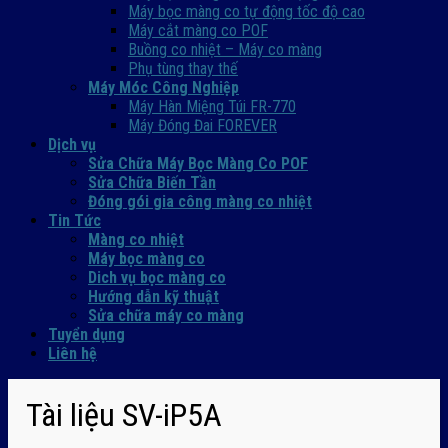
Máy bọc màng co tự động tốc độ cao
Máy cắt màng co POF
Buồng co nhiệt – Máy co màng
Phụ tùng thay thế
Máy Móc Công Nghiệp
Máy Hàn Miệng Túi FR-770
Máy Đóng Đai FOREVER
Dịch vụ
Sửa Chữa Máy Bọc Màng Co POF
Sửa Chữa Biến Tần
Đóng gói gia công màng co nhiệt
Tin Tức
Màng co nhiệt
Máy bọc màng co
Dich vụ bọc màng co
Hướng dẫn kỹ thuật
Sửa chữa máy co màng
Tuyển dụng
Liên hệ
Tài liệu SV-iP5A