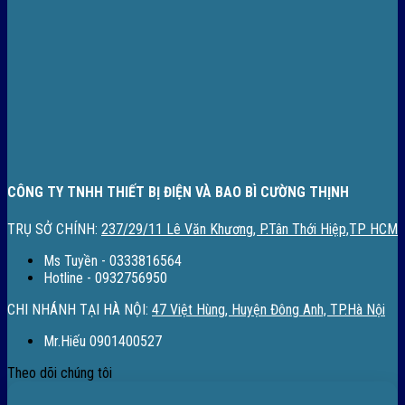
CÔNG TY TNHH THIẾT BỊ ĐIỆN VÀ BAO BÌ CƯỜNG THỊNH
TRỤ SỞ CHÍNH:
237/29/11 Lê Văn Khương, P.Tân Thới Hiệp,TP HCM
Ms Tuyền - 0333816564
Hotline - 0932756950
CHI NHÁNH TẠI HÀ NỘI:
47 Việt Hùng, Huyện Đông Anh, TP.Hà Nội
Mr.Hiếu 0901400527
Theo dõi chúng tôi