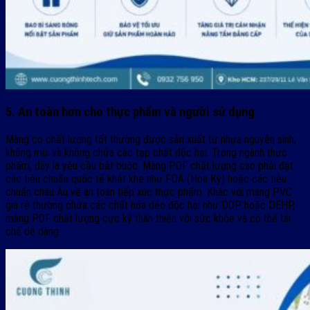
5. An toàn hơn cho thực phẩm và người sử dụng
Màng co chất lượng tốt thường được sản xuất từ nhựa nguyên sinh,
không mùi và không chứa các tạp chất độc hại. Trong ngành thực
phẩm, đây là yêu cầu bắt buộc. Màng POF chất lượng cao phải đạt
các tiêu chuẩn quốc tế khắt khe như FDA (Hoa Kỳ) hoặc các tiêu
chuẩn châu Âu về an toàn tiếp xúc thực phẩm. Khác với màng PVC
giá rẻ thường chứa các chất hóa dẻo độc hại như DOP hoặc DEHP,
màng POF chất lượng cực kỳ thân thiện với sức khỏe và có thể tái
chế dễ dàng.