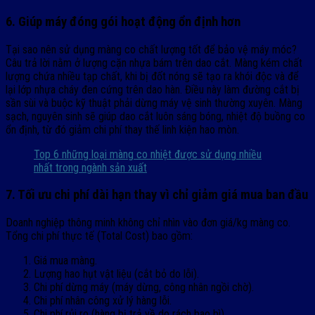
6. Giúp máy đóng gói hoạt động ổn định hơn
Tại sao nên sử dụng màng co chất lượng tốt để bảo vệ máy móc?
Câu trả lời nằm ở lượng cặn nhựa bám trên dao cắt. Màng kém chất
lượng chứa nhiều tạp chất, khi bị đốt nóng sẽ tạo ra khói độc và để
lại lớp nhựa cháy đen cứng trên dao hàn. Điều này làm đường cắt bị
sần sùi và buộc kỹ thuật phải dừng máy vệ sinh thường xuyên. Màng
sạch, nguyên sinh sẽ giúp dao cắt luôn sáng bóng, nhiệt độ buồng co
ổn định, từ đó giảm chi phí thay thế linh kiện hao mòn.
Top 6 những loại màng co nhiệt được sử dụng nhiều
nhất trong ngành sản xuất
7. Tối ưu chi phí dài hạn thay vì chỉ giảm giá mua ban đầu
Doanh nghiệp thông minh không chỉ nhìn vào đơn giá/kg màng co.
Tổng chi phí thực tế (Total Cost) bao gồm:
Giá mua màng.
Lượng hao hụt vật liệu (cắt bỏ do lỗi).
Chi phí dừng máy (máy dừng, công nhân ngồi chờ).
Chi phí nhân công xử lý hàng lỗi.
Chi phí rủi ro (hàng bị trả về do rách bao bì).