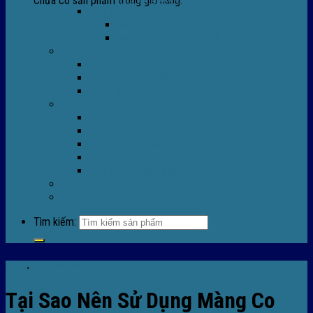
Chưa có sản phẩm trong giỏ hàng.
Máy Móc Công Nghiệp
Máy Hàn Miệng Túi FR-770
Máy Đóng Đai FOREVER
Dịch vụ
Sửa Chữa Máy Bọc Màng Co POF
Sửa Chữa Biến Tần
Đóng gói gia công màng co nhiệt
Tin Tức
Màng co nhiệt
Máy bọc màng co
Dich vụ bọc màng co
Hướng dẫn kỹ thuật
Sửa chữa máy co màng
Tuyển dụng
Liên hệ
Tìm kiếm:
Tin tức
,
Tin tức màng co
Tại Sao Nên Sử Dụng Màng Co