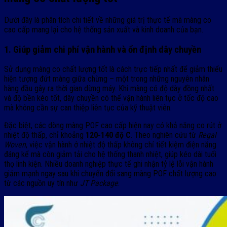
Dưới đây là phân tích chi tiết về những giá trị thực tế mà màng co
cao cấp mang lại cho hệ thống sản xuất và kinh doanh của bạn.
1. Giúp giảm chi phí vận hành và ổn định dây chuyền
Sử dụng màng co chất lượng tốt là cách trực tiếp nhất để giảm thiểu
hiện tượng đứt màng giữa chừng – một trong những nguyên nhân
hàng đầu gây ra thời gian dừng máy. Khi màng có độ dày đồng nhất
và độ bền kéo tốt, dây chuyền có thể vận hành liên tục ở tốc độ cao
mà không cần sự can thiệp liên tục của kỹ thuật viên.
Đặc biệt, các dòng màng POF cao cấp hiện nay có khả năng co rút ở
nhiệt độ thấp, chỉ khoảng
120-140 độ C
. Theo nghiên cứu từ
Regal
Woven
, việc vận hành ở nhiệt độ thấp không chỉ tiết kiệm điện năng
đáng kể mà còn giảm tải cho hệ thống thanh nhiệt, giúp kéo dài tuổi
thọ linh kiện. Nhiều doanh nghiệp thực tế ghi nhận tỷ lệ lỗi vận hành
giảm mạnh ngay sau khi chuyển đổi sang màng POF chất lượng cao
từ các nguồn uy tín như
JT Package
.