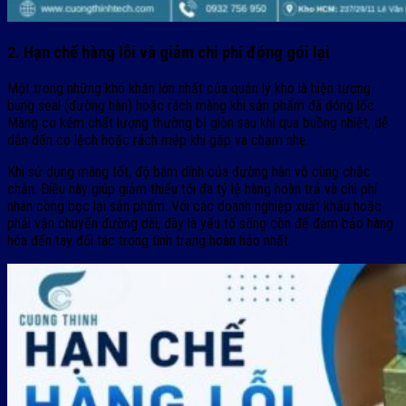
2. Hạn chế hàng lỗi và giảm chi phí đóng gói lại
Một trong những khó khăn lớn nhất của quản lý kho là hiện tượng
bung seal (đường hàn) hoặc rách màng khi sản phẩm đã đóng lốc.
Màng co kém chất lượng thường bị giòn sau khi qua buồng nhiệt, dễ
dẫn đến co lệch hoặc rách mép khi gặp va chạm nhẹ.
Khi sử dụng màng tốt, độ bám dính của đường hàn vô cùng chắc
chắn. Điều này giúp giảm thiểu tối đa tỷ lệ hàng hoàn trả và chi phí
nhân công bọc lại sản phẩm. Với các doanh nghiệp xuất khẩu hoặc
phải vận chuyển đường dài, đây là yếu tố sống còn để đảm bảo hàng
hóa đến tay đối tác trong tình trạng hoàn hảo nhất.