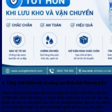
4. Tăng tính thẩm mỹ và nâng cao hình ảnh thương hiệu
Khách hàng thường đánh giá chất lượng sản phẩm qua diện mạo bao
bì đầu tiên. Một lớp màng co trong suốt, căng mịn và ôm sát vào sản
phẩm sẽ tạo ra cảm giác cao cấp và chuyên nghiệp. Ngược lại, màng
co bị nhăn góc hoặc có vệt mờ sẽ làm giảm giá trị của sản phẩm
trong mắt người tiêu dùng, gây ra sự thiếu tin tưởng vào quy trình