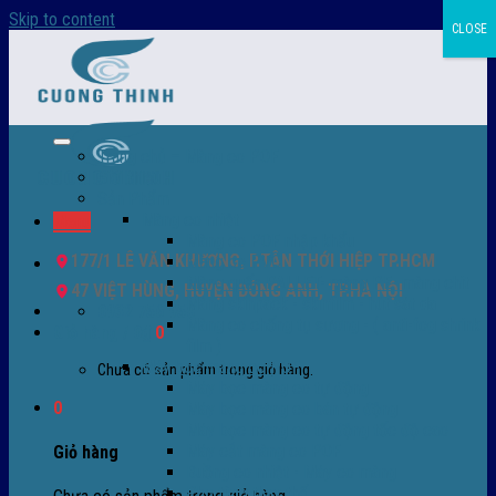
Skip to content
CLOSE
Trang chủ – Màng co POF
Giới thiệu
Sản Phẩm
Màng co nhiệt
Menu
Màng co POF nhập khẩu
177/1 LÊ VĂN KHƯƠNG, P.TÂN THỚI HIỆP TP.HCM
Màng co PVC
Màng quấn PALLET- màng PE- màng chit
47 VIỆT HÙNG, HUYỆN ĐÔNG ANH, TP.HÀ NỘI
Màng skinpack - skinfilm - hút sát da
0932 756 950
Màng co chống tụ sương - ( anti-fog shrink
Giỏ hàng /
0
₫
0
film )
Máy bọc màng co POF
Chưa có sản phẩm trong giỏ hàng.
Máy bọc màng co tự động
0
Máy bọc màng co bán tự động
Máy bọc màng co tự động tốc độ cao
Máy cắt màng co POF
Giỏ hàng
Buồng co nhiệt - Máy co màng
Phụ tùng thay thế