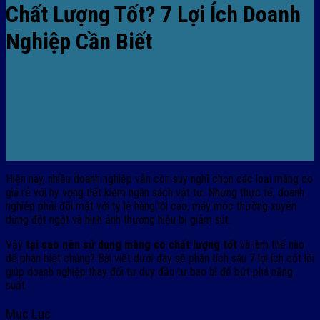
Chất Lượng Tốt? 7 Lợi Ích Doanh
Nghiệp Cần Biết
Hiện nay, nhiều doanh nghiệp vẫn còn suy nghĩ chọn các loại màng co
giá rẻ với hy vọng tiết kiệm ngân sách vật tư. Nhưng thực tế, doanh
nghiệp phải đối mặt với tỷ lệ hàng lỗi cao, máy móc thường xuyên
dừng đột ngột và hình ảnh thương hiệu bị giảm sút.
Vậy
tại sao nên sử dụng màng co chất lượng tốt
và làm thế nào
để phân biệt chúng? Bài viết dưới đây sẽ phân tích sâu 7 lợi ích cốt lõi
giúp doanh nghiệp thay đổi tư duy đầu tư bao bì để bứt phá năng
suất.
Mục Lục