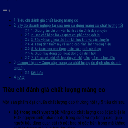
Tiêu chí đánh giá chất lượng màng co
7 lý do doanh nghiệp tại sao nên sử dụng màng co chất lượng tốt
1. Giúp giảm chi phí vận hành và ổn định dây chuyền
2. Hạn chế hàng lỗi và giảm chi phí đóng gói lại
3. Bảo vệ hàng hóa tốt hơn khi lưu kho và vận chuyển
4. Tăng tính thẩm mỹ và nâng cao hình ảnh thương hiệu
5. An toàn hơn cho thực phẩm và người sử dụng
6. Giúp máy đóng gói hoạt động ổn định hơn
7. Tối ưu chi phí dài hạn thay vì chỉ giảm giá mua ban đầu
Cường Thịnh – Cung cấp màng co chất lượng ổn định cho doanh
nghiệp
Kết luận
FAQ:
Tiêu chí đánh giá chất lượng màng co
Một sản phẩm đạt chuẩn chất lượng cao thường hội tụ 5 tiêu chí sau:
Độ trong suốt vượt trội:
Màng co chất lượng cao (đặc biệt là
POF nguyên sinh) phải có độ trong suốt và độ bóng cao, giúp
người tiêu dùng quan sát rõ nét bao bì gốc bên trong mà không