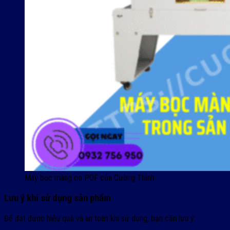
Máy bọc màng co POF của Cường Thịnh
Lưu ý khi sử dụng sản phẩm
Để đạt được hiệu quả và an toàn khi sử dụng, bạn cần lưu ý: