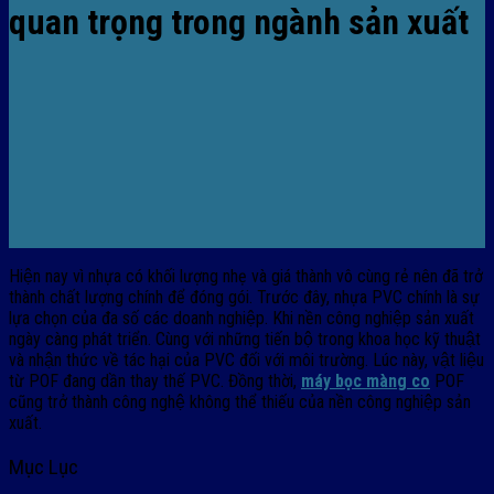
quan trọng trong ngành sản xuất
Hiện nay vì nhựa có khối lượng nhẹ và giá thành vô cùng rẻ nên đã trở
thành chất lượng chính để đóng gói. Trước đây, nhựa PVC chính là sự
lựa chọn của đa số các doanh nghiệp. Khi nền công nghiệp sản xuất
ngày càng phát triển. Cùng với những tiến bộ trong khoa học kỹ thuật
và nhận thức về tác hại của PVC đối với môi trường. Lúc này, vật liệu
từ POF đang dần thay thế PVC. Đồng thời,
máy bọc màng co
POF
cũng trở thành công nghệ không thể thiếu của nền công nghiệp sản
xuất.
Mục Lục