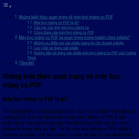
Những kiến thức quan trọng về máy bọc màng co POF
Máy bọc màng co POF là gì?
Cấu tạo của một máy bọc màng co
Công dụng của máy học màng co POF
Máy bọc màng co POF lại quan trọng trong ngành công nghiệp?
Những ưu điểm mà sản phẩm mang lại cho doanh nghiệp
Lưu ý khi sử dụng sản phẩm
Hướng dẫn sử dụng sản phẩm máy bọc màng co POF của Cường
Thịnh
Tổng kết
Những kiến thức quan trọng về máy bọc
màng co POF
Máy bọc màng co POF là gì?
POF (polyolefin) là một loại nhựa nhiệt dẻo. Đa số khách hàng đều ưa
chuộng POF vì nó dễ tạo khuôn và tạo hình. Màng co POF là sản
phẩm được sản xuất ra nhờ quá trình làm nóng chảy các hạt nhựa
polyolefin trong máy ép đùn. Từ đó, máy bọc màng co POF chính là
loại máy sử dụng chất liệu màng co nhiệt để làm co sản phẩm bằng