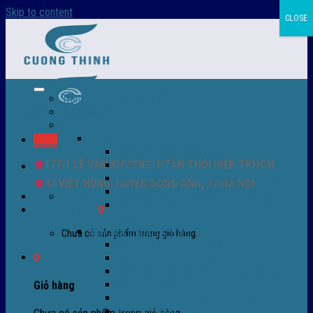
Skip to content
CLOSE
Trang chủ – Màng co POF
Giới thiệu
Sản Phẩm
Màng co nhiệt
Menu
Màng co POF nhập khẩu
177/1 LÊ VĂN KHƯƠNG, P.TÂN THỚI HIỆP TP.HCM
Màng co PVC
Màng quấn PALLET- màng PE- màng chit
47 VIỆT HÙNG, HUYỆN ĐÔNG ANH, TP.HÀ NỘI
Màng skinpack - skinfilm - hút sát da
0932 756 950
Màng co chống tụ sương - ( anti-fog shrink
Giỏ hàng /
0
₫
0
film )
Máy bọc màng co POF
Chưa có sản phẩm trong giỏ hàng.
Máy bọc màng co tự động
0
Máy bọc màng co bán tự động
Máy bọc màng co tự động tốc độ cao
Máy cắt màng co POF
Giỏ hàng
Buồng co nhiệt - Máy co màng
Phụ tùng thay thế