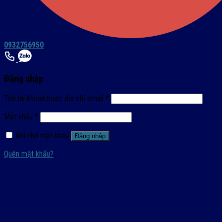
0932756950
Đăng nhập
Tên tài khoản hoặc địa chỉ email
*
Mật khẩu
*
Ghi nhớ mật khẩu
Đăng nhập
Quên mật khẩu?