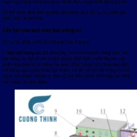
cách sấy màng bằng buồng co nhiệt theo công nghệ đóng gói kín.
Có thể được định hình lại nhiều lần bằng cách lặp lại quá trình gia
nhiệt, đúc và làm mát.
Cấu tạo của một máy bọc màng co
Có hai bộ phận chính đối với máy bọc màng co:
– Máy cắt màng co:
Bộ phận này chịu trách nhiệm trong việc cắt
lớp màng co. Nó sẽ cắt ở kích thước nhất định trước khi cho sản
phẩm vào buồng co màng. Nó hoạt động bằng cách dùng dao điện
trở thông qua lượng nhiệt tạo thành. Từ đó, sẽ cắt lớp màng co bên
ngoài sản phẩm. Ngoài ra, máy có thể điều chỉnh thích hợp với từng
loại màng co khác nhau.