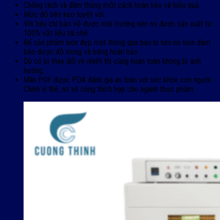
Chống rách và đâm thủng một cách hoàn hảo và hiệu quả.
Mức độ bền kéo tuyệt vời.
Với tiêu chí bảo vệ được môi trường nên nó được sản xuất từ
100% vật liệu tái chế.
Để sản phẩm luôn đẹp mắt thông qua bao bì nên nó luôn đảm
bảo được độ trong và bóng hoàn hảo.
Dù có bị thay đổi về nhiệt thì cũng hoàn toàn không bị ảnh
hưởng.
Màn POF được PDA đánh giá an toàn với sức khỏe con người.
Chính vì thế, nó vô cùng thích hợp cho ngành thực phẩm.