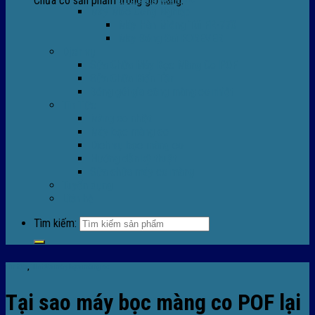
Chưa có sản phẩm trong giỏ hàng.
Máy Móc Công Nghiệp
Máy Hàn Miệng Túi FR-770
Máy Đóng Đai FOREVER
Dịch vụ
Sửa Chữa Máy Bọc Màng Co POF
Sửa Chữa Biến Tần
Đóng gói gia công màng co nhiệt
Tin Tức
Màng co nhiệt
Máy bọc màng co
Dich vụ bọc màng co
Hướng dẫn kỹ thuật
Sửa chữa máy co màng
Tuyển dụng
Liên hệ
Tìm kiếm:
Tin tức
,
TIn tức máy bọc màng co
Tại sao máy bọc màng co POF lại