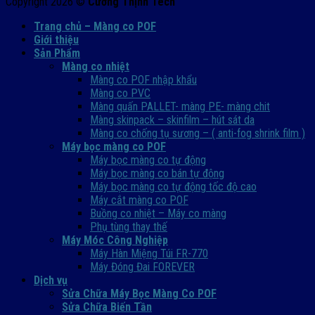
Copyright 2026 ©
Cường Thịnh Tech
Trang chủ – Màng co POF
Giới thiệu
Sản Phẩm
Màng co nhiệt
Màng co POF nhập khẩu
Màng co PVC
Màng quấn PALLET- màng PE- màng chit
Màng skinpack – skinfilm – hút sát da
Màng co chống tụ sương – ( anti-fog shrink film )
Máy bọc màng co POF
Máy bọc màng co tự động
Máy bọc màng co bán tự động
Máy bọc màng co tự động tốc độ cao
Máy cắt màng co POF
Buồng co nhiệt – Máy co màng
Phụ tùng thay thế
Máy Móc Công Nghiệp
Máy Hàn Miệng Túi FR-770
Máy Đóng Đai FOREVER
Dịch vụ
Sửa Chữa Máy Bọc Màng Co POF
Sửa Chữa Biến Tần