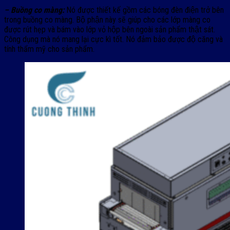
– Buồng co màng:
Nó được thiết kế gồm các bóng đèn điện trở bên
trong buồng co màng. Bộ phận này sẽ giúp cho các lớp màng co
được rút hẹp và bám vào lớp vỏ hộp bên ngoài sản phẩm thật sát.
Công dụng mà nó mang lại cực kì tốt. Nó đảm bảo được độ căng và
tính thẩm mỹ cho sản phẩm.