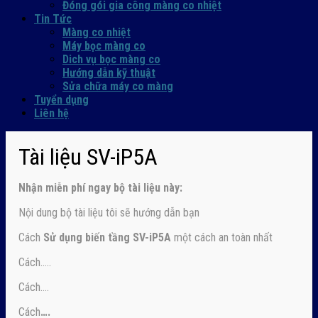
Đóng gói gia công màng co nhiệt
Tin Tức
Màng co nhiệt
Máy bọc màng co
Dich vụ bọc màng co
Hướng dẫn kỹ thuật
Sửa chữa máy co màng
Tuyển dụng
Liên hệ
Tài liệu SV-iP5A
Nhận
miễn phí ngay
bộ tài liệu này:
Nội dung bộ tài liệu tôi sẽ hướng dẫn bạn
Cách
Sử dụng biến tầng SV-iP5A
một cách an toàn nhất
Cách…..
Cách….
Cách
….