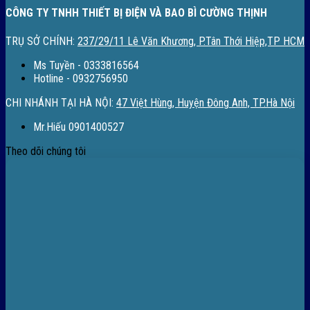
CÔNG TY TNHH THIẾT BỊ ĐIỆN VÀ BAO BÌ CƯỜNG THỊNH
TRỤ SỞ CHÍNH:
237/29/11 Lê Văn Khương, P.Tân Thới Hiệp,TP HCM
Ms Tuyền - 0333816564
Hotline - 0932756950
CHI NHÁNH TẠI HÀ NỘI:
47 Việt Hùng, Huyện Đông Anh, TP.Hà Nội
Mr.Hiếu 0901400527
Theo dõi chúng tôi