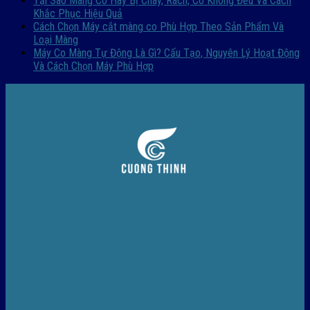
Tại Sao Màng Co Hay Bị Cháy, Rách, Co Không Đều Và Cách
Khắc Phục Hiệu Quả
Cách Chọn Máy cắt màng co Phù Hợp Theo Sản Phẩm Và
Loại Màng
Máy Co Màng Tự Động Là Gì? Cấu Tạo, Nguyên Lý Hoạt Động
Và Cách Chọn Máy Phù Hợp