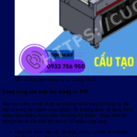
Một số máy bọc màng co tại Cường Thịnh
Công dụng của máy học màng co POF
Máy bọc màng co rất được ưa chuộng và sử dụng rất rộng rãi, đặc
biệt là trong các ngành công nghiệp. Nó thường được sử dụng trong
ngàng thực phẩm, thuốc men, đồ uống, mỹ phẩm,… Được thiết kế
thông minh và vận hành tốt nên có rất nhiều công dụng:
Hàng hóa được bảo vệ cẩn thận, chống bụi bẩn và vi khuẩn.