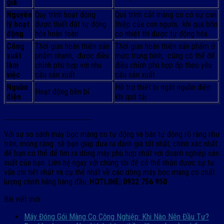
giá
Nguyên
Quy trình hoạt động
Quá trình cắt màng co có sự can
lý hoạt
được thiết đặt tự động
thiệp của con người, khi qua bồn
động
hóa hoàn toàn
co nhiệt thì được tự động hóa.
Công
Thời gian hoàn thiện sản
Thời gian hoàn thiện sản phẩm ở
suất
phẩm nhanh, được điều
mức trung bình, cũng có thể để
làm
chỉnh phù hợp với nhu
điều chỉnh phù hợp ốp theo yêu
việc
cầu sản xuất
cầu sản xuất
Nguồn
Hỗ trợ thiết bị ngắt nguồn điện
Hoạt động bền bỉ
điện
khi quá tải
______________________
Với sự so sánh máy bọc màng co tự động và bán tự động rõ ràng như
trên, mong rằng sẽ bạn giúp đưa ra đánh giá tốt nhất, chính xác nhất
để bạn có thể để tìm ra dòng máy phù hợp nhất với doanh nghiệp sản
xuất của bạn. Liên hệ ngay với chúng tôi để có thể nhận được sự tư
vấn chi tiết nhất và cụ thể nhất về các dòng máy bọc màng co chất
lượng chính hãng hàng đầu.
HOTLINE: 0932 756 950
Bài viết mới
Máy Đóng Gói Màng Co Công Nghiệp: Khi Nào Nên Đầu Tư?