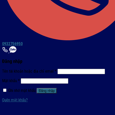
0932756950
Đăng nhập
Tên tài khoản hoặc địa chỉ email
*
Mật khẩu
*
Ghi nhớ mật khẩu
Đăng nhập
Quên mật khẩu?