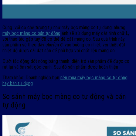
Cũng với cơ chế tương tự như máy bọc màng co tự động, nhưng
máy bọc màng co bán tự động
ảnh sẽ sử dụng máy cắt hình chữ L,
với thao tác gập tay để có thể để cắt màng co. Sau quá trình này,
sản phẩm sẽ theo dây chuyền đi vào buồng co nhiệt, với thiết đặt
nhiệt độ được cài đặt sẵn để phù hợp với chất liệu màng co.
Dưới tác động đốt nóng bằng thanh điện trở sản phẩm để được co
rút lại và ôm sát góc cạnh. Sau đó sản phẩm được hoàn thiện
Tham khảo: Doanh nghiệp bạn
nên mua máy bọc màng co tự động
hay bán tự động
So sánh máy bọc màng co tự động và bán
tự động