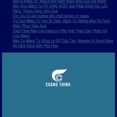
Bao bì màng co: Người bán hàng thầm lặng của sản phẩm
Máy Bọc Màng Co PE 5540-4535: Giải Pháp Đóng Gói Lốc
Hàng, Thùng Hàng Hiệu Quả
Các yếu tố ảnh hưởng đến chất lượng co màng
Tại Sao Màng Co Hay Bị Cháy, Rách, Co Không Đều Và Cách
Khắc Phục Hiệu Quả
Cách Chọn Máy cắt màng co Phù Hợp Theo Sản Phẩm Và
Loại Màng
Máy Co Màng Tự Động Là Gì? Cấu Tạo, Nguyên Lý Hoạt Động
Và Cách Chọn Máy Phù Hợp