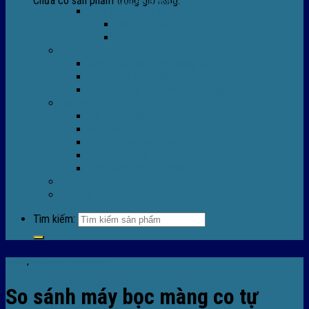
Chưa có sản phẩm trong giỏ hàng.
Máy Móc Công Nghiệp
Máy Hàn Miệng Túi FR-770
Máy Đóng Đai FOREVER
Dịch vụ
Sửa Chữa Máy Bọc Màng Co POF
Sửa Chữa Biến Tần
Đóng gói gia công màng co nhiệt
Tin Tức
Màng co nhiệt
Máy bọc màng co
Dich vụ bọc màng co
Hướng dẫn kỹ thuật
Sửa chữa máy co màng
Tuyển dụng
Liên hệ
Tìm kiếm:
Tin tức
,
TIn tức máy bọc màng co
So sánh máy bọc màng co tự