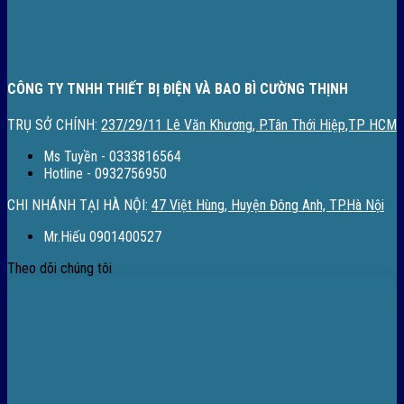
CÔNG TY TNHH THIẾT BỊ ĐIỆN VÀ BAO BÌ CƯỜNG THỊNH
TRỤ SỞ CHÍNH:
237/29/11 Lê Văn Khương, P.Tân Thới Hiệp,TP HCM
Ms Tuyền - 0333816564
Hotline - 0932756950
CHI NHÁNH TẠI HÀ NỘI:
47 Việt Hùng, Huyện Đông Anh, TP.Hà Nội
Mr.Hiếu 0901400527
Theo dõi chúng tôi