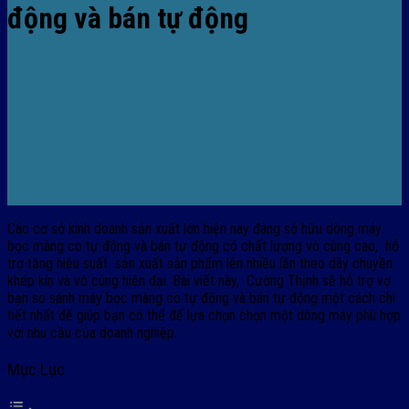
động và bán tự động
Các cơ sở kinh doanh sản xuất lớn hiện nay đang sở hữu dòng máy
bọc màng co tự động và bán tự động có chất lượng vô cùng cao, hỗ
trợ tăng hiệu suất sản xuất sản phẩm lên nhiều lần theo dây chuyền
khép kín và vô cùng hiện đại. Bài viết này, Cường Thịnh sẽ hỗ trợ vợ
bạn so sánh máy bọc màng co tự động và bán tự động một cách chi
tiết nhất để giúp bạn có thể để lựa chọn chọn một dòng máy phù hợp
với nhu cầu của doanh nghiệp.
Mục Lục