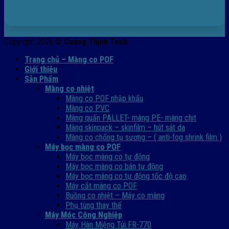
Copyright 2026 ©
Cường Thịnh Tech
Trang chủ – Màng co POF
Giới thiệu
Sản Phẩm
Màng co nhiệt
Màng co POF nhập khẩu
Màng co PVC
Màng quấn PALLET- màng PE- màng chit
Màng skinpack – skinfilm – hút sát da
Màng co chống tụ sương – ( anti-fog shrink film )
Máy bọc màng co POF
Máy bọc màng co tự động
Máy bọc màng co bán tự động
Máy bọc màng co tự động tốc độ cao
Máy cắt màng co POF
Buồng co nhiệt – Máy co màng
Phụ tùng thay thế
Máy Móc Công Nghiệp
Máy Hàn Miệng Túi FR-770