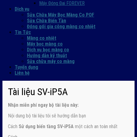
Máy Đóng Đai FOREVER
Dịch vụ
Sửa Chữa Máy Bọc Màng Co POF
Sửa Chữa Biến Tần
Đóng gói gia công màng co nhiệt
Tin Tức
Màng co nhiệt
Máy bọc màng co
Dich vụ bọc màng co
Hướng dẫn kỹ thuật
Sửa chữa máy co màng
Tuyển dụng
Liên hệ
Tài liệu SV-iP5A
Nhận
miễn phí ngay
bộ tài liệu này:
Nội dung bộ tài liệu tôi sẽ hướng dẫn bạn
Cách
Sử dụng biến tầng SV-iP5A
một cách an toàn nhất