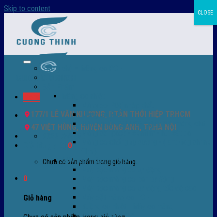
Skip to content
CLOSE
Trang chủ – Màng co POF
Giới thiệu
Sản Phẩm
Màng co nhiệt
Menu
Màng co POF nhập khẩu
177/1 LÊ VĂN KHƯƠNG, P.TÂN THỚI HIỆP TP.HCM
Màng co PVC
Màng quấn PALLET- màng PE- màng chit
47 VIỆT HÙNG, HUYỆN ĐÔNG ANH, TP.HÀ NỘI
Màng skinpack - skinfilm - hút sát da
0932 756 950
Màng co chống tụ sương - ( anti-fog shrink
Giỏ hàng /
0
₫
0
film )
Máy bọc màng co POF
Chưa có sản phẩm trong giỏ hàng.
Máy bọc màng co tự động
0
Máy bọc màng co bán tự động
Máy bọc màng co tự động tốc độ cao
Máy cắt màng co POF
Giỏ hàng
Buồng co nhiệt - Máy co màng
Phụ tùng thay thế