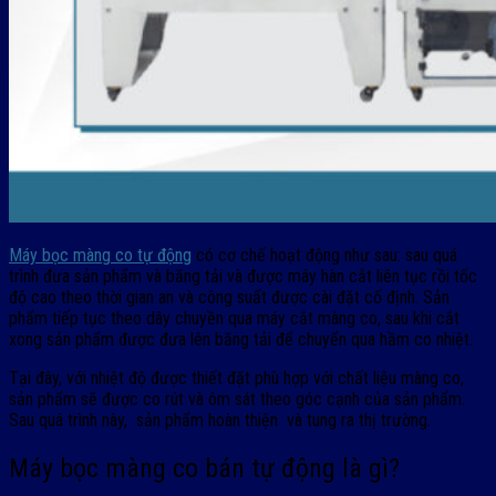
Máy bọc màng co tự động
có cơ chế hoạt động như sau: sau quá
trình đưa sản phẩm và băng tải và được máy hàn cắt liên tục rồi tốc
độ cao theo thời gian an và công suất được cài đặt cố định. Sản
phẩm tiếp tục theo dây chuyền qua máy cắt màng co, sau khi cắt
xong sản phẩm được đưa lên băng tải để chuyển qua hầm co nhiệt.
Tại đây, với nhiệt độ được thiết đặt phù hợp với chất liệu màng co,
sản phẩm sẽ được co rút và ôm sát theo góc cạnh của sản phẩm.
Sau quá trình này, sản phẩm hoàn thiện và tung ra thị trường.
Máy bọc màng co bán tự động là gì?