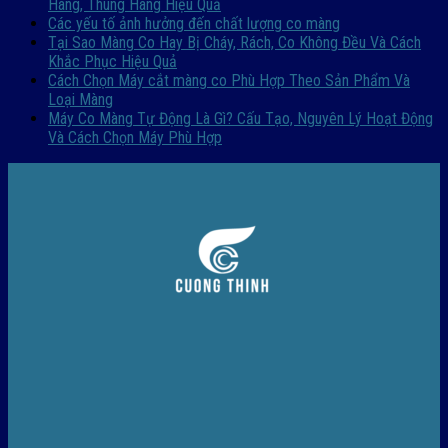
Hàng, Thùng Hàng Hiệu Quả
Các yếu tố ảnh hưởng đến chất lượng co màng
Tại Sao Màng Co Hay Bị Cháy, Rách, Co Không Đều Và Cách
Khắc Phục Hiệu Quả
Cách Chọn Máy cắt màng co Phù Hợp Theo Sản Phẩm Và
Loại Màng
Máy Co Màng Tự Động Là Gì? Cấu Tạo, Nguyên Lý Hoạt Động
Và Cách Chọn Máy Phù Hợp