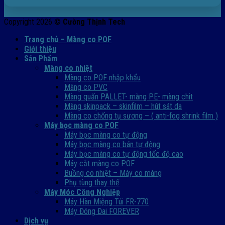
Copyright 2026 ©
Cường Thịnh Tech
Trang chủ – Màng co POF
Giới thiệu
Sản Phẩm
Màng co nhiệt
Màng co POF nhập khẩu
Màng co PVC
Màng quấn PALLET- màng PE- màng chit
Màng skinpack – skinfilm – hút sát da
Màng co chống tụ sương – ( anti-fog shrink film )
Máy bọc màng co POF
Máy bọc màng co tự động
Máy bọc màng co bán tự động
Máy bọc màng co tự động tốc độ cao
Máy cắt màng co POF
Buồng co nhiệt – Máy co màng
Phụ tùng thay thế
Máy Móc Công Nghiệp
Máy Hàn Miệng Túi FR-770
Máy Đóng Đai FOREVER
Dịch vụ