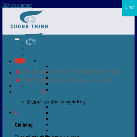
Skip to content
CLOSE
Trang chủ – Màng co POF
Giới thiệu
Sản Phẩm
Màng co nhiệt
Menu
Màng co POF nhập khẩu
177/1 LÊ VĂN KHƯƠNG, P.TÂN THỚI HIỆP TP.HCM
Màng co PVC
Màng quấn PALLET- màng PE- màng chit
47 VIỆT HÙNG, HUYỆN ĐÔNG ANH, TP.HÀ NỘI
Màng skinpack - skinfilm - hút sát da
0932 756 950
Màng co chống tụ sương - ( anti-fog shrink
Giỏ hàng /
0
₫
0
film )
Máy bọc màng co POF
Chưa có sản phẩm trong giỏ hàng.
Máy bọc màng co tự động
0
Máy bọc màng co bán tự động
Máy bọc màng co tự động tốc độ cao
Máy cắt màng co POF
Giỏ hàng
Buồng co nhiệt - Máy co màng
Phụ tùng thay thế