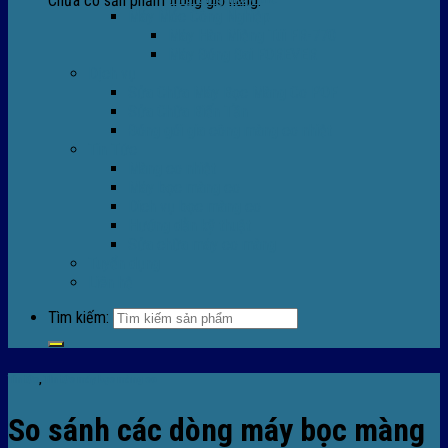
Chưa có sản phẩm trong giỏ hàng.
Máy Móc Công Nghiệp
Máy Hàn Miệng Túi FR-770
Máy Đóng Đai FOREVER
Dịch vụ
Sửa Chữa Máy Bọc Màng Co POF
Sửa Chữa Biến Tần
Đóng gói gia công màng co nhiệt
Tin Tức
Màng co nhiệt
Máy bọc màng co
Dich vụ bọc màng co
Hướng dẫn kỹ thuật
Sửa chữa máy co màng
Tuyển dụng
Liên hệ
Tìm kiếm:
Tin tức
,
TIn tức máy bọc màng co
So sánh các dòng máy bọc màng