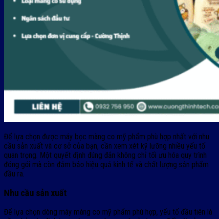
Để lựa chọn được máy bọc màng co mỹ phẩm phù hợp nhất với nhu
cầu sản xuất và cơ sở của bạn, cần xem xét kỹ lưỡng nhiều yếu tố
quan trọng. Một quyết định đúng đắn không chỉ tối ưu hóa quy trình
đóng gói mà còn đảm bảo hiệu quả kinh tế và chất lượng sản phẩm
đầu ra.
Nhu cầu sản xuất
Để lựa chọn dòng máy màng co mỹ phẩm phù hợp, yếu tố đầu tiên là