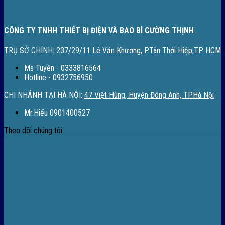
CÔNG TY TNHH THIẾT BỊ ĐIỆN VÀ BAO BÌ CƯỜNG THỊNH
TRỤ SỞ CHÍNH:
237/29/11 Lê Văn Khương, P.Tân Thới Hiệp,TP HCM
Ms Tuyền - 0333816564
Hotline - 0932756950
CHI NHÁNH TẠI HÀ NỘI:
47 Việt Hùng, Huyện Đông Anh, TP.Hà Nội
Mr.Hiếu 0901400527
Theo dõi chúng tôi