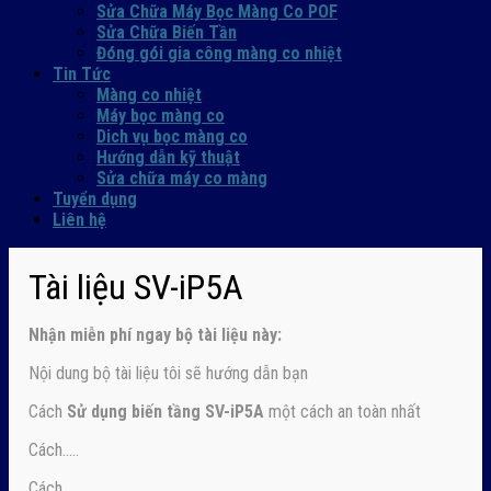
Sửa Chữa Máy Bọc Màng Co POF
Sửa Chữa Biến Tần
Đóng gói gia công màng co nhiệt
Tin Tức
Màng co nhiệt
Máy bọc màng co
Dich vụ bọc màng co
Hướng dẫn kỹ thuật
Sửa chữa máy co màng
Tuyển dụng
Liên hệ
Tài liệu SV-iP5A
Nhận
miễn phí ngay
bộ tài liệu này:
Nội dung bộ tài liệu tôi sẽ hướng dẫn bạn
Cách
Sử dụng biến tầng SV-iP5A
một cách an toàn nhất
Cách…..
Cách….