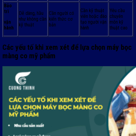
Bảo
Cần kỹ thuật
Yêu cầu
trì
Dễ dàng, hầu
Cần người có
viên hoặc đào
chuyên
như không cần
kiến thức cơ
vận
tạo người vận
môn kỹ
kỹ thuật
bản
hành
hành
thuật cao
Các yếu tố khi xem xét để lựa chọn máy bọc
màng co mỹ phẩm