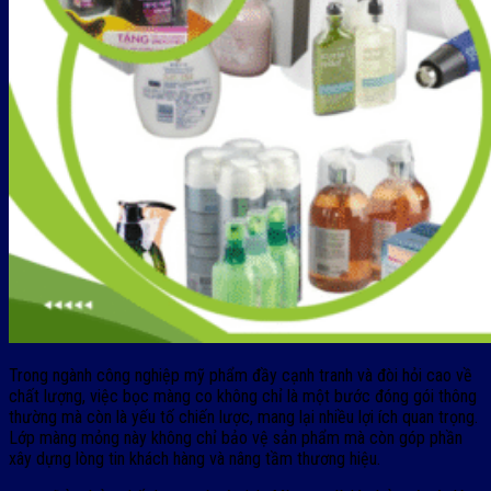
Trong ngành công nghiệp mỹ phẩm đầy cạnh tranh và đòi hỏi cao về
chất lượng, việc bọc màng co không chỉ là một bước đóng gói thông
thường mà còn là yếu tố chiến lược, mang lại nhiều lợi ích quan trọng.
Lớp màng mỏng này không chỉ bảo vệ sản phẩm mà còn góp phần
xây dựng lòng tin khách hàng và nâng tầm thương hiệu.