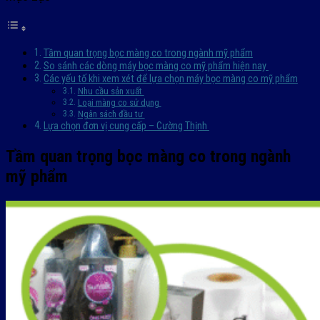
Tầm quan trọng bọc màng co trong ngành mỹ phẩm
So sánh các dòng máy bọc màng co mỹ phẩm hiện nay
Các yếu tố khi xem xét để lựa chọn máy bọc màng co mỹ phẩm
Nhu cầu sản xuất
Loại màng co sử dụng
Ngân sách đầu tư
Lựa chọn đơn vị cung cấp – Cường Thịnh
Tầm quan trọng bọc màng co trong ngành
mỹ phẩm