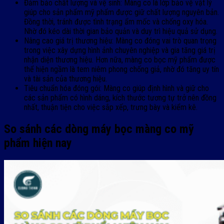
Đảm bảo chất lượng và vệ sinh: Màng co là lớp bảo vệ vật lý
giúp cho sản phẩm mỹ phẩm được giữ chất lượng nguyên bản.
Đồng thời, tránh được tình trạng ẩm mốc và chống oxy hóa.
Nhờ đó kéo dài thời gian bảo quản và duy trì hiệu quả sử dụng.
Nâng cao giá trị thương hiệu: Màng co đóng vai trò quan trọng
trong việc xây dựng hình ảnh chuyên nghiệp và gia tăng giá trị
nhận diện thương hiệu. Hơn nữa, màng co bọc mỹ phẩm được
thể hiện ngầm là tem niêm phong chống giả, nhờ đó tăng uy tín
và tài sản của thương hiệu.
Tiêu chuẩn hóa đóng gói: Màng co giúp định hình và giữ cho
các sản phẩm có hình dáng, kích thước tương tự trở nên đồng
nhất, thuận tiện cho việc sắp xếp, trưng bày và kiểm kê.
So sánh các dòng máy bọc màng co mỹ
phẩm hiện nay