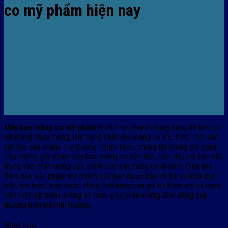
co mỹ phẩm hiện nay
Máy bọc màng co mỹ phẩm
là thiết bị chuyên dụng dùng để làm co
rút màng nhựa mỏng, làm bằng chất liệu màng co PE, PVC, POF ôm
sát vào sản phẩm. Tại Cường Thịnh Tech, chúng tôi không chỉ cung
cấp những giải pháp máy bọc màng co tiên tiến, hiện đại, mà còn chú
trọng vào chất lượng của chính các loại màng co đi kèm. Điều này
đảm bảo sản phẩm mỹ phẩm của bạn được bảo vệ tối ưu khỏi bụi
bẩn, ẩm mốc, trầy xước, đồng thời nâng cao giá trị thẩm mỹ và cung
cấp một lớp niêm phong an toàn, góp phần khẳng định đẳng cấp
thương hiệu trên thị trường.
Mục Lục