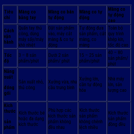
Màng co
Tiêu
Màng co
Màng co bán
Màng co tự
tự động
chí
bằng tay
tự động
động
cao
Quấn tay thủ
Đặt sản phẩm
Tự động đưa
Toàn bộ
Cách
công, dùng
vào, máy cắt
sản phẩm, cắt
quy trình
vận
máy sấy/máy
màng & co tự
màng, co
khép kín,
hành
khò nhiệt
động
màng
tốc độ cao
40 – 80
Tốc
3 – 8 sản
Dưới 2 sản
15 – 25 sản
sản phẩm/
độ
phẩm/phút
phẩm/ phút
phẩm/phút
phút
Năng
suất
Xưởng lớn,
Nhà máy
Sản xuất nhỏ,
Xưởng vừa, nhu
cần tự động
lớn, sản
đóng
thủ công
cầu trung bình
hóa
lượng cao
gói
Kích
Phù hợp các
Kích thước
thước
Kích thước bé
Kích thước
kích thước sản
sản phẩm
hoặc đa dạng
sản phẩm
sản
phẩm không
không chênh
kích thước
đồng đều
phẩm
đều nhau
lệch nhiều