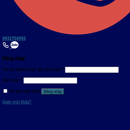
0932756950
Đăng nhập
Tên tài khoản hoặc địa chỉ email
*
Mật khẩu
*
Ghi nhớ mật khẩu
Đăng nhập
Quên mật khẩu?