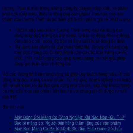
Cường Thịnh là một trong những công ty chuyên nhập khẩu và phân
phối các máy móc, thiết bị đóng góp sản phẩm. Hơn nữa, các sản
phẩm của Cường Thịnh được đánh giá là sản phẩm giá rẻ, chất lượng.
Chất lượng sản phẩm: Cường Thịnh cung cấp đa dạng các
dòng máy bọc màng co mỹ phẩm từ bán tự động đến tự động,
đảm bảo chất lượng, độ bền và hiệu suất hoạt động ổn định.
Đa dạng sản phẩm và giải pháp tổng thể: Không chỉ cung cấp
máy bọc màng co, Cường Thịnh còn có các loại màng co PE,
PVC, POF chất lượng cao, giúp khách hàng có một giải pháp
đóng gói toàn diện và đồng bộ.
Với các thông tin trên mong rằng sẽ giúp Quý khách hàng hiểu về các
dòng máy bọc màng co mỹ phẩm. Từ đó, giúp doanh nghiệp vận hàng
tốt và tiết kiệm tối đa thời gian cũng như chi phí. Nếu Quý khách hàng
có nhu cầu mua sản phẩm, hãy liên hệ với chúng tôi để được tư vấn
cặn kẽ!
Bài viết mới
Máy Đóng Gói Màng Co Công Nghiệp: Khi Nào Nên Đầu Tư?
Bao bì màng co: Người bán hàng thầm lặng của sản phẩm
Máy Bọc Màng Co PE 5540-4535: Giải Pháp Đóng Gói Lốc