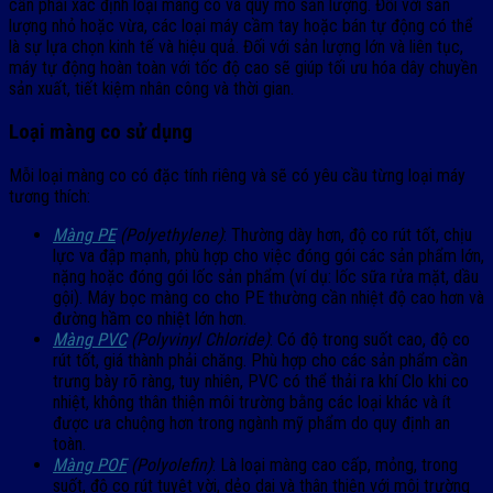
cần phải xác định loại màng co và quy mô sản lượng. Đối với sản
lượng nhỏ hoặc vừa, các loại máy cầm tay hoặc bán tự động có thể
là sự lựa chọn kinh tế và hiệu quả. Đối với sản lượng lớn và liên tục,
máy tự động hoàn toàn với tốc độ cao sẽ giúp tối ưu hóa dây chuyền
sản xuất, tiết kiệm nhân công và thời gian.
Loại màng co sử dụng
Mỗi loại màng co có đặc tính riêng và sẽ có yêu cầu từng loại máy
tương thích:
Màng PE
(Polyethylene)
: Thường dày hơn, độ co rút tốt, chịu
lực va đập mạnh, phù hợp cho việc đóng gói các sản phẩm lớn,
nặng hoặc đóng gói lốc sản phẩm (ví dụ: lốc sữa rửa mặt, dầu
gội). Máy bọc màng co cho PE thường cần nhiệt độ cao hơn và
đường hầm co nhiệt lớn hơn.
Màng PVC
(Polyvinyl Chloride)
: Có độ trong suốt cao, độ co
rút tốt, giá thành phải chăng. Phù hợp cho các sản phẩm cần
trưng bày rõ ràng, tuy nhiên, PVC có thể thải ra khí Clo khi co
nhiệt, không thân thiện môi trường bằng các loại khác và ít
được ưa chuộng hơn trong ngành mỹ phẩm do quy định an
toàn.
Màng POF
(Polyolefin)
: Là loại màng cao cấp, mỏng, trong
suốt, độ co rút tuyệt vời, dẻo dai và thân thiện với môi trường