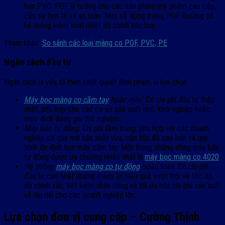
hơn PVC. POF lý tưởng cho các sản phẩm mỹ phẩm cao cấp,
cần sự tinh tế và an toàn. Máy sử dụng màng POF thường có
hệ thống kiểm soát nhiệt độ chính xác hơn.
Tham khảo:
So sánh các loại màng co POF, PVC, PE
Ngân sách đầu tư
Ngân sách là yếu tố then chốt quyết định phạm vi lựa chọn:
Máy bọc màng co cầm tay
hoặc mini
: Có chi phí đầu tư thấp
nhất, phù hợp cho các cơ sở sản xuất nhỏ, khởi nghiệp hoặc
mục đích đóng gói thử nghiệm.
Máy bán tự động
: Chi phí tầm trung, phù hợp với các doanh
nghiệp có quy mô sản xuất vừa, cần tốc độ cao hơn và quy
trình ổn định hơn máy cầm tay. Một trong những dòng máy bán
tự động được ưa chuộng nhiều nhất là
máy bọc màng co 4020
Hệ thống
máy bọc màng co tự động
hoàn toàn
: Có chi phí
đầu tư cao nhất nhưng mang lại hiệu quả vượt trội về tốc độ,
độ chính xác, tiết kiệm nhân công và tối ưu hóa chi phí sản xuất
về lâu dài cho các doanh nghiệp lớn.
Lựa chọn đơn vị cung cấp – Cường Thịnh