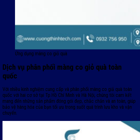
Ứng dụng màng co giỏ quà
Dịch vụ phân phối màng co giỏ quà toàn
quốc
Với nhiều kinh nghiệm cung cấp và phân phối màng co giả quà toàn
quốc với hai cơ sở tại Tp.Hồ Chí Minh và Hà Nội, chúng tôi cam kết
mang đến những sản phẩm đóng gói đẹp, chắc chắn và an toàn, giúp
bảo vệ hàng hóa của bạn tối ưu trong suốt quá trình lưu kho và vận
chuyển.