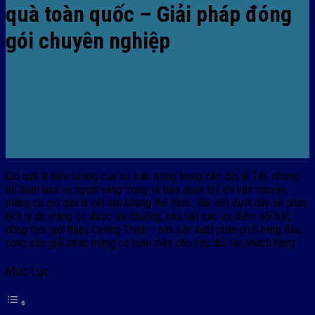
quà toàn quốc – Giải pháp đóng
gói chuyên nghiệp
Giỏ quà là biểu tượng của sự trân trọng trong các dịp lễ Tết, nhưng
để đảm bảo vẻ ngoài sang trọng và bảo quản tốt khi vận chuyển,
màng co giỏ quà là vật liệu không thể thiếu. Bài viết dưới đây sẽ phân
tích lý do màng co được ưa chuộng, nêu bật các ưu điểm nổi bật,
đồng thời giới thiệu Cường Thịnh – nhà sản xuất phân phối hàng đầu,
cung cấp giải pháp màng co toàn diện cho các đối tác khách hàng.
Mục Lục