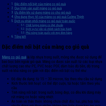
Đặc điểm nổi bật của màng co giỏ quà
Quy trình sản xuất màng co giỏ quà
Ưu điểm khi sử dụng màng co cho giỏ quà
Ứng dụng thực tế của màng co giỏ quà Cường Thịnh
Dịch vụ phân phối màng co giỏ quà toàn quốc
Chất lượng màng co đạt chuẩn
Dịch vụ tư vấn và chính sách bảo hành
Phủ sóng toàn quốc với mọi đơn hàng
Tổng kết
Đặc điểm nổi bật của màng co giỏ quà
Màng co giỏ quà
là lớp nhựa trong suốt, mỏng nhẹ được sử dụng để
bao bọc bên ngoài giỏ quà. Màng co được sản xuất từ các loại nhựa
chất lượng cao như PE, PVC hoặc POF, đảm bảo độ bền, độ trong
suốt và khả năng co giãn với đặc điểm nổi bật cụ thể như:
Độ dày đa dạng: từ 15 – 30 micron, tùy theo nhu cầu sử dụng.
Kích thước linh hoạt: có thể đặt cuộn, túi hoặc tấm theo yêu
cầu.
Tính năng nổi bật: trong suốt, bóng đẹp, co đều khi dùng máy
rút màng co hoặc súng nhiệt.
An toàn và thân thiện: không chứa chất độc hại, phù hợp tiêu
chuẩn đóng gói thực phẩm, không làm biến dạng hay ám mùi