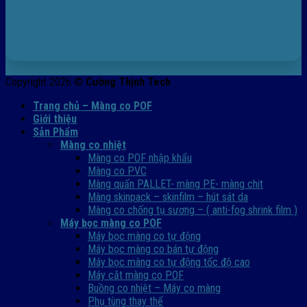
Copyright 2026 ©
Cường Thịnh Tech
Trang chủ – Màng co POF
Giới thiệu
Sản Phẩm
Màng co nhiệt
Màng co POF nhập khẩu
Màng co PVC
Màng quấn PALLET- màng PE- màng chit
Màng skinpack – skinfilm – hút sát da
Màng co chống tụ sương – ( anti-fog shrink film )
Máy bọc màng co POF
Máy bọc màng co tự động
Máy bọc màng co bán tự động
Máy bọc màng co tự động tốc độ cao
Máy cắt màng co POF
Buồng co nhiệt – Máy co màng
Phụ tùng thay thế