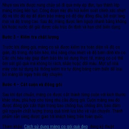
Nhựa sau khi được nung chảy sẽ đi qua máy ép đùn, tạo thành lớp
màng mỏng liên tục. Công đoạn này đòi hỏi kiểm soát chính xác nhiệt
độ và tốc độ ép để đảm bảo màng có độ dày đồng đều, bề mặt láng
mịn và độ trong cao. Sau đó, màng được làm nguội nhanh bằng không
khí hoặc nước để giữ được cấu trúc ổn định và hạn chế biến dạng.
Bước 3 – Kiểm tra chất lượng
Trước khi đóng gói, màng co sẽ được kiểm tra toàn diện về độ co
giãn, độ trong, độ bền kéo, khả năng chịu nhiệt và độ bám dính khi co.
Các chỉ tiêu này giúp đảm bảo khi sử dụng thực tế, màng co có thể
ôm sát giỏ quà mà không bị rách, nhăn hoặc đổi màu. Một số nhà
máy còn sử dụng hệ thống kiểm tra tự động bằng cảm biến để loại
bỏ màng lỗi ngay trên dây chuyền.
Bước 4 – Cắt cuộn và đóng gói
Sau khi đạt chuẩn, màng co được cắt thành từng cuộn với kích thước
khác nhau, phù hợp cho từng nhu cầu đóng gói. Cuộn màng sau đó
được đóng gói cẩn thận trong bao chống bụi, chống ẩm, bảo đảm
giữ nguyên chất lượng trong quá trình lưu kho và vận chuyển. Thành
phẩm sẵn sàng được giao tới khách hàng trên toàn quốc.
Tham khảo:
Cách sử dụng màng co gói quà đẹp
, đúng kỹ thuật