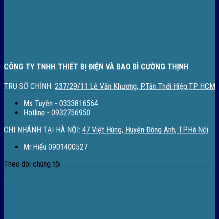
CÔNG TY TNHH THIẾT BỊ ĐIỆN VÀ BAO BÌ CƯỜNG THỊNH
TRỤ SỞ CHÍNH:
237/29/11 Lê Văn Khương, P.Tân Thới Hiệp,TP HCM
Ms Tuyền - 0333816564
Hotline - 0932756950
CHI NHÁNH TẠI HÀ NỘI:
47 Việt Hùng, Huyện Đông Anh, TP.Hà Nội
Mr.Hiếu 0901400527
Theo dõi chúng tôi