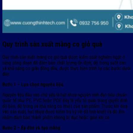
Quy trình sản xuất màng co giỏ quà
Quy trình sản xuất màng co giỏ quà được kiểm soát nghiêm ngặt ở
từng công đoạn để đảm bảo chất lượng ổn định, độ trong suốt cao
và khả năng co giãn đồng đều, được thực hiện trình tự các bước dưới
đây:
Bước 1 – Lựa chọn nguyên liệu
Nguyên liệu đầu vào chủ yếu là hạt nhựa nguyên sinh đạt tiêu chuẩn
quốc tế như PE, PVC hoặc POF. Đây là yếu tố quan trọng quyết định
độ bền, độ trong và khả năng co nhiệt của sản phẩm. Trước khi đưa
vào sản xuất, hạt nhựa được kiểm tra kỹ về độ tinh khiết và độ ẩm
nhằm đảm bảo thành phẩm không bị đục hoặc giòn khi co.
Bước 2 – Ép đùn và tạo màng