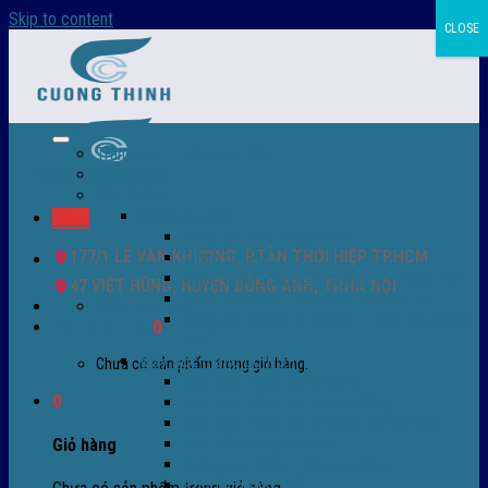
Skip to content
CLOSE
Trang chủ – Màng co POF
Giới thiệu
Sản Phẩm
Màng co nhiệt
Menu
Màng co POF nhập khẩu
177/1 LÊ VĂN KHƯƠNG, P.TÂN THỚI HIỆP TP.HCM
Màng co PVC
Màng quấn PALLET- màng PE- màng chit
47 VIỆT HÙNG, HUYỆN ĐÔNG ANH, TP.HÀ NỘI
Màng skinpack - skinfilm - hút sát da
0932 756 950
Màng co chống tụ sương - ( anti-fog shrink
Giỏ hàng /
0
₫
0
film )
Máy bọc màng co POF
Chưa có sản phẩm trong giỏ hàng.
Máy bọc màng co tự động
0
Máy bọc màng co bán tự động
Máy bọc màng co tự động tốc độ cao
Máy cắt màng co POF
Giỏ hàng
Buồng co nhiệt - Máy co màng
Phụ tùng thay thế