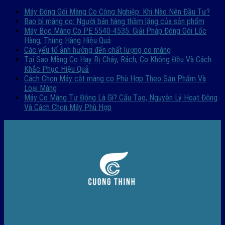
Máy Đóng Gói Màng Co Công Nghiệp: Khi Nào Nên Đầu Tư?
Bao bì màng co: Người bán hàng thầm lặng của sản phẩm
Máy Bọc Màng Co PE 5540-4535: Giải Pháp Đóng Gói Lốc
Hàng, Thùng Hàng Hiệu Quả
Các yếu tố ảnh hưởng đến chất lượng co màng
Tại Sao Màng Co Hay Bị Cháy, Rách, Co Không Đều Và Cách
Khắc Phục Hiệu Quả
Cách Chọn Máy cắt màng co Phù Hợp Theo Sản Phẩm Và
Loại Màng
Máy Co Màng Tự Động Là Gì? Cấu Tạo, Nguyên Lý Hoạt Động
Và Cách Chọn Máy Phù Hợp