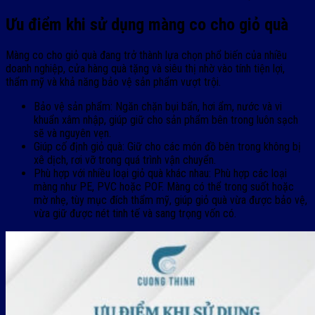
Ưu điểm khi sử dụng màng co cho giỏ quà
Màng co cho giỏ quà đang trở thành lựa chọn phổ biến của nhiều
doanh nghiệp, cửa hàng quà tặng và siêu thị nhờ vào tính tiện lợi,
thẩm mỹ và khả năng bảo vệ sản phẩm vượt trội.
Bảo vệ sản phẩm: Ngăn chặn bụi bẩn, hơi ẩm, nước và vi
khuẩn xâm nhập, giúp giữ cho sản phẩm bên trong luôn sạch
sẽ và nguyên vẹn.
Giúp cố định giỏ quà: Giữ
cho các món đồ bên trong không bị
xê dịch, rơi vỡ trong quá trình vận chuyển.
Phù hợp với nhiều loại giỏ quà khác nhau: Phù hợp các loại
màng như PE, PVC hoặc POF. Màng có thể trong suốt hoặc
mờ nhẹ, tùy mục đích thẩm mỹ, giúp giỏ quà vừa được bảo vệ,
vừa giữ được nét tinh tế và sang trọng vốn có.