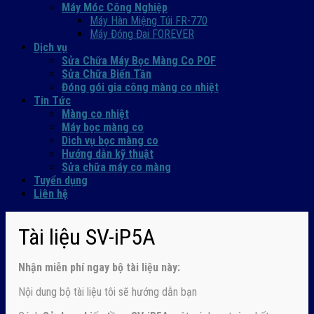
Máy Móc Công Nghiệp
Máy Hàn Miệng Túi FR-770
Máy Đóng Đai FOREVER
Dịch vụ
Sửa Chữa Máy Bọc Màng Co POF
Sửa Chữa Biến Tần
Đóng gói gia công màng co nhiệt
Tin Tức
Màng co nhiệt
Máy bọc màng co
Dich vụ bọc màng co
Hướng dẫn kỹ thuật
Sửa chữa máy co màng
Tuyển dụng
Liên hệ
Tài liệu SV-iP5A
Nhận
miễn phí ngay
bộ tài liệu này:
Nội dung bộ tài liệu tôi sẽ hướng dẫn bạn