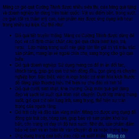
Màng co giỏ quà Cường Thịnh được nhiều siêu thị, cửa hàng quà tặng
và doanh nghiệp tin dùng trên toàn quốc. Với ưu điểm bền, trong suốt,
co giãn tốt và thẩm mỹ cao, sản phẩm này được ứng dụng linh hoạt
trong nhiều sự kiện. Cụ thể như:
Giỏ quà tết truyền thống: Màng co Cường Thịnh được dùng để
bọc và cố định chắc chắn các giỏ quà chứa bánh kẹo, trà,
rượu… Lớp màng trong suốt này giúp tôn lên giá trị và màu sắc
sản phẩm, mang lại vẻ ngoài chỉn chu, sang trọng cho giỏ quà
biếu.
Giỏ quà doanh nghiệp: Sử dụng màng co để tri ân đối tác,
khách hàng, giúp giỏ quà trở nên đồng đều, gọn gàng và chuyên
nghiệp hơn. Đặc biệt, việc in logo hoặc cá nhân hóa kích thước
dễ dàng giúp thương hiệu thể hiện sự chu đáo và tinh tế.
Giỏ quà cưới, sinh nhật, khai trương: Giúp món quà giữ dáng
đẹp và sạch sẽ suốt quá trình vận chuyển. Dưới lớp màng trong
suốt, giỏ quà trở nên lung linh, sang trọng, thể hiện sự trân
trọng của người tặng.
Giỏ trái cây và đặc sản vùng miền: Màng co được ứng dụng để
đóng gói trái cây, nông sản, giúp bảo vệ sản phẩm khỏi bụi
bẩn, côn trùng và duy trì độ tươi sạch. Nhờ đó, sản phẩm đảm
bảo vệ sinh và an toàn khi vận chuyển đi xa hoặc trưng bày.
Ứng dụng trong quà biếu cao cấp và xuất khẩu:
Màng co