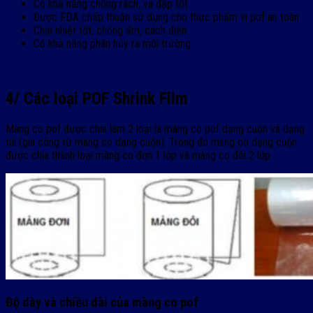
Có khả năng chống rách, va đập tốt
Được FDA chấp thuận sử dụng cho thực phẩm vì pof an toàn
Chịu nhiệt tốt, chống ẩm, cách điện
Có khả năng phân hủy ra môi trường
4/ Các loại POF Shrink Film
Màng co pof được chia làm 2 loại là màng co pof dạng cuộn và dạng
túi (gia công từ màng co dạng cuộn). Trong đó màng co dạng cuộn
được chia thành loại màng co đơn 1 lớp và màng co đôi 2 lớp
Độ dày và chiều dài của màng co pof