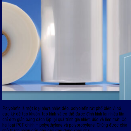
Polyolefin là một loại nhựa nhiệt dẻo, polyolefin rất phổ biến vì nó
cực kỳ dễ tạo khuôn, tạo hình và có thể được định hình lại nhiều lần
chỉ đơn giản bằng cách lặp lại quá trình gia nhiệt, đúc và làm mát. Có
hai loại POF chính – polyethylene và polypropylene. Chúng được chia
nhỏ thành nhiều cấp cho các ứng dụng khác nhau.