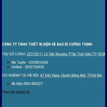
CÔNG TY TNHH THIẾT BỊ ĐIỆN VÀ BAO BÌ CƯỜNG THỊNH
TRỤ SỞ CHÍNH:
237/29/11 Lê Văn Khương, P.Tân Thới Hiệp,TP HCM
Ms Tuyền - 0333816564
Hotline - 0932756950
CHI NHÁNH TẠI HÀ NỘI:
47 Việt Hùng, Huyện Đông Anh, TP.Hà Nội
Mr.Hiếu 0901400527
Theo dõi chúng tôi