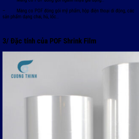
– Màng co POF đóng gói mỹ phẩm, hộp điện thoại di động, các
sản phẩm dạng chai, hủ, lốc…
3/ Đặc tính của
POF Shrink Film