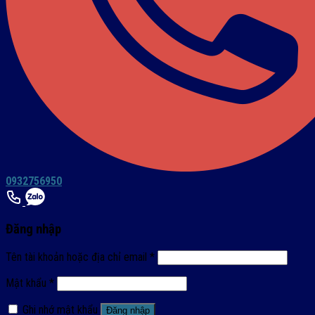
0932756950
Đăng nhập
Tên tài khoản hoặc địa chỉ email
*
Mật khẩu
*
Ghi nhớ mật khẩu
Đăng nhập