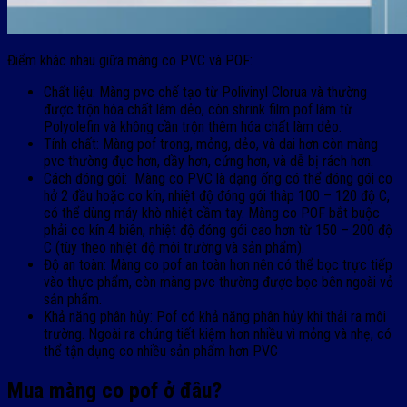
Điểm khác nhau giữa màng co PVC và POF:
Chất liệu: Màng pvc chế tạo từ Polivinyl Clorua và thường
được trộn hóa chất làm dẻo, còn shrink film pof làm từ
Polyolefin và không cần trộn thêm hóa chất làm dẻo.
Tính chất: Màng pof trong, mỏng, dẻo, và dai hơn còn màng
pvc thường đục hơn, dầy hơn, cứng hơn, và dễ bị rách hơn.
Cách đóng gói: Màng co PVC là dạng ống có thể đóng gói co
hở 2 đầu hoặc co kín, nhiệt độ đóng gói thâp 100 – 120 độ C,
có thể dùng máy khò nhiệt cầm tay. Màng co POF bắt buộc
phải co kín 4 biên, nhiệt độ đóng gói cao hơn từ 150 – 200 độ
C (tùy theo nhiệt độ môi trường và sản phẩm).
Độ an toàn: Màng co pof an toàn hơn nên có thể bọc trực tiếp
vào thực phẩm, còn màng pvc thường được bọc bên ngoài vỏ
sản phẩm.
Khả năng phân hủy: Pof có khả năng phân hủy khi thải ra môi
trường. Ngoài ra chúng tiết kiệm hơn nhiều vì mỏng và nhẹ, có
thể tận dụng co nhiều sản phẩm hơn PVC
Mua màng co pof ở đâu?