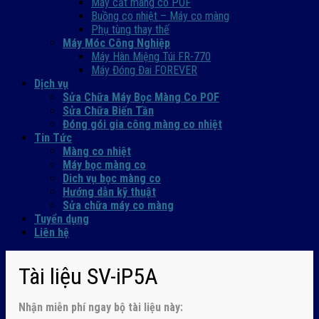
Máy cắt màng co POF
Buồng co nhiệt – Máy co màng
Phụ tùng thay thế
Máy Móc Công Nghiệp
Máy Hàn Miệng Túi FR-770
Máy Đóng Đai FOREVER
Dịch vụ
Sửa Chữa Máy Bọc Màng Co POF
Sửa Chữa Biến Tần
Đóng gói gia công màng co nhiệt
Tin Tức
Màng co nhiệt
Máy bọc màng co
Dich vụ bọc màng co
Hướng dẫn kỹ thuật
Sửa chữa máy co màng
Tuyển dụng
Liên hệ
Tài liệu SV-iP5A
Nhận
miễn phí ngay
bộ tài liệu này: