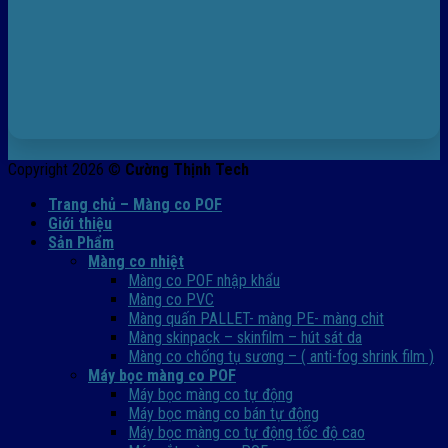
Copyright 2026 ©
Cường Thịnh Tech
Trang chủ – Màng co POF
Giới thiệu
Sản Phẩm
Màng co nhiệt
Màng co POF nhập khẩu
Màng co PVC
Màng quấn PALLET- màng PE- màng chit
Màng skinpack – skinfilm – hút sát da
Màng co chống tụ sương – ( anti-fog shrink film )
Máy bọc màng co POF
Máy bọc màng co tự động
Máy bọc màng co bán tự động
Máy bọc màng co tự động tốc độ cao