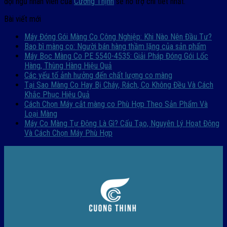
đội ngũ nhân viên của
Cường Thịnh
sẽ hỗ trợ chi tiết nhất.
Bài viết mới
Máy Đóng Gói Màng Co Công Nghiệp: Khi Nào Nên Đầu Tư?
Bao bì màng co: Người bán hàng thầm lặng của sản phẩm
Máy Bọc Màng Co PE 5540-4535: Giải Pháp Đóng Gói Lốc
Hàng, Thùng Hàng Hiệu Quả
Các yếu tố ảnh hưởng đến chất lượng co màng
Tại Sao Màng Co Hay Bị Cháy, Rách, Co Không Đều Và Cách
Khắc Phục Hiệu Quả
Cách Chọn Máy cắt màng co Phù Hợp Theo Sản Phẩm Và
Loại Màng
Máy Co Màng Tự Động Là Gì? Cấu Tạo, Nguyên Lý Hoạt Động
Và Cách Chọn Máy Phù Hợp