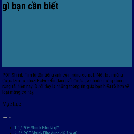
gì bạn cần biết
POF Shrink Film là tên tiếng anh của màng co pof. Một loại màng
được làm từ nhựa Polyolefin đang rất được ưa chuộng, ứng dụng
rộng rãi hiện nay. Dưới đây là những thông tin giúp bạn hiểu rõ hơn về
loại màng co này.
Mục Lục
1/ POF Shrink Film là gì?
2/ POF Shrink Film dùng để làm gì?