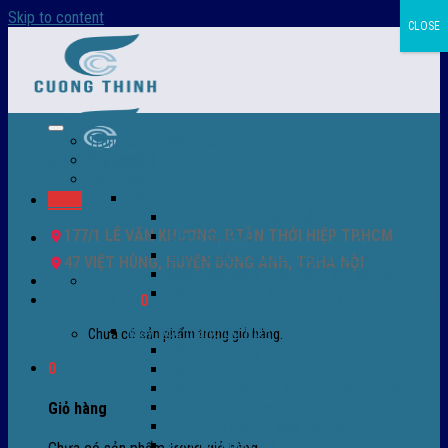
Skip to content
CLOSE
Trang chủ – Màng co POF
Giới thiệu
Sản Phẩm
Màng co nhiệt
Menu
Màng co POF nhập khẩu
177/1 LÊ VĂN KHƯƠNG, P.TÂN THỚI HIỆP TP.HCM
Màng co PVC
Màng quấn PALLET- màng PE- màng chit
47 VIỆT HÙNG, HUYỆN ĐÔNG ANH, TP.HÀ NỘI
Màng skinpack - skinfilm - hút sát da
0932 756 950
Màng co chống tụ sương - ( anti-fog shrink
Giỏ hàng /
0
₫
0
film )
Máy bọc màng co POF
Chưa có sản phẩm trong giỏ hàng.
Máy bọc màng co tự động
0
Máy bọc màng co bán tự động
Máy bọc màng co tự động tốc độ cao
Máy cắt màng co POF
Giỏ hàng
Buồng co nhiệt - Máy co màng
Phụ tùng thay thế