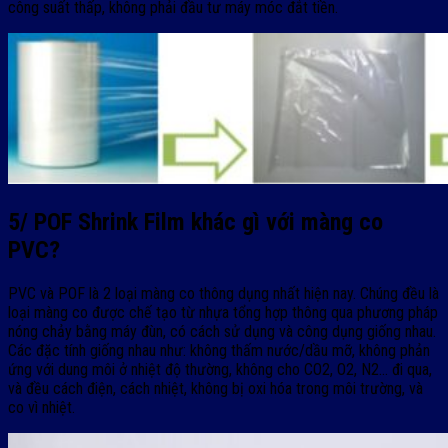
công suất thấp, không phải đầu tư máy móc đắt tiền.
5/ POF Shrink Film khác gì với màng co
PVC?
PVC và POF là 2 loại màng co thông dụng nhất hiện nay. Chúng đều là
loại màng co được chế tạo từ nhựa tổng hợp thông qua phương pháp
nóng chảy bằng máy đùn, có cách sử dụng và công dụng giống nhau.
Các đặc tính giống nhau như: không thấm nước/dầu mỡ, không phản
ứng với dung môi ở nhiệt độ thường, không cho CO2, O2, N2… đi qua,
và đều cách điện, cách nhiệt, không bị oxi hóa trong môi trường, và
co vì nhiệt.