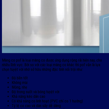
Màng co pof là loại màng co được ứng dụng rộng rãi hiện nay, cho
nhiều lĩnh vực. Bởi so với các loại màng co khác thì pof vẫn là lựa
chọn tuyệt vời nhờ sở hữu những đặc tính nổi trội như:
Độ bền tốt
Không mùi
Mỏng, nhẹ
Độ trong suốt và bóng tuyệt vời
Khả năng kéo dãn cao
Có khả năng co linh hoạt (PVC chỉ co 1 hướng)
Tỷ lệ co cao và dán sấy dễ dàng