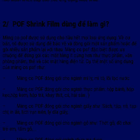
2/ POF Shrink Film dùng để làm gì?
Màng co pof được sử dụng cho hầu hết mọi loại ứng dụng. Về cơ
bản, nó được sử dụng để bảo vệ và đóng gói một sản phẩm hoặc để
gói nhiều sản phẩm lại với nhau. Màng co pof đặc biệt được ưa
chuộng để đóng gói các mặt hàng ít cứng hơn như thực phẩm, văn
phòng phẩm, thẻ và các mặt hàng điện tử. Cụ thể một số ứng dụng
của màng co pof như:
– Màng co POF đóng gói cho ngành mì ly, mì tô, lõi lọc nước
– Màng co POF đóng gói cho ngành thực phẩm: hộp bánh, hộp
kẹo,hộp kem, hộp trà, khay thịt, cá, hải sản…)
– Màng co POF đóng gói cho ngành giấy như: Sách, tập, vở, tạp
chí, in ấn, lịch vạn niên, ly dĩa giấy,
– Màng co POF đóng gói cho ngành gỗ như: Thớt gỗ, đồ chơi
trẻ em, tấm gỗ,…
– Màng co POF đóng gói ngành nhựa gia dụng…