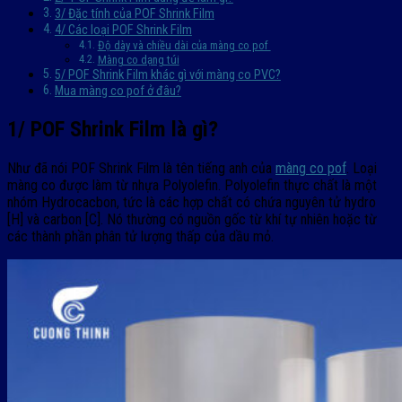
3/ Đặc tính của POF Shrink Film
4/ Các loại POF Shrink Film
Độ dày và chiều dài của màng co pof
Màng co dạng túi
5/ POF Shrink Film khác gì với màng co PVC?
Mua màng co pof ở đâu?
1/ POF Shrink Film là gì?
Như đã nói POF Shrink Film là tên tiếng anh của
màng co pof
. Loại
màng co được làm từ nhựa Polyolefin. Polyolefin thực chất là một
nhóm Hydrocacbon, tức là các hợp chất có chứa nguyên tử hydro
[H] và carbon [C]. Nó thường có nguồn gốc từ khí tự nhiên hoặc từ
các thành phần phân tử lượng thấp của dầu mỏ.