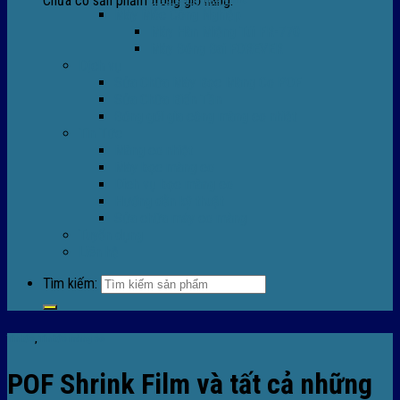
Chưa có sản phẩm trong giỏ hàng.
Máy Móc Công Nghiệp
Máy Hàn Miệng Túi FR-770
Máy Đóng Đai FOREVER
Dịch vụ
Sửa Chữa Máy Bọc Màng Co POF
Sửa Chữa Biến Tần
Đóng gói gia công màng co nhiệt
Tin Tức
Màng co nhiệt
Máy bọc màng co
Dich vụ bọc màng co
Hướng dẫn kỹ thuật
Sửa chữa máy co màng
Tuyển dụng
Liên hệ
Tìm kiếm:
Tin tức
,
Tin tức màng co
POF Shrink Film và tất cả những