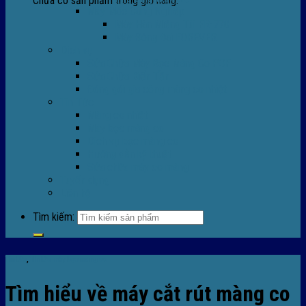
Chưa có sản phẩm trong giỏ hàng.
Máy Móc Công Nghiệp
Máy Hàn Miệng Túi FR-770
Máy Đóng Đai FOREVER
Dịch vụ
Sửa Chữa Máy Bọc Màng Co POF
Sửa Chữa Biến Tần
Đóng gói gia công màng co nhiệt
Tin Tức
Màng co nhiệt
Máy bọc màng co
Dich vụ bọc màng co
Hướng dẫn kỹ thuật
Sửa chữa máy co màng
Tuyển dụng
Liên hệ
Tìm kiếm:
Tin tức
,
TIn tức máy bọc màng co
Tìm hiểu về máy cắt rút màng co