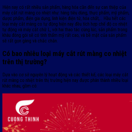
Hiện nay có rất nhiều sản phẩm, hàng hóa cần đến sự can thiệp của
máy cắt rút màng co nhiệt như: hàng tiêu dùng, thực phẩm, mỹ phẩm,
dược phẩm, điện gia dụng, linh kiện điện tử, hóa chất,… Hầu hết các
loại máy cắt màng co tự động hiện nay đều tích hợp chế độ co nhiệt
tự động và máy cắt chữ L, với hai thao tác cùng lúc, sản phẩm trong
khâu đóng gói sẽ có tính thẩm mỹ rất cao, và bề mặt của sản phẩm
sẽ rất gọn gàng và chắc chắn.
Có bao nhiêu loại máy cắt rút màng co nhiệt
trên thị trường?
Dựa vào cơ sở nguyên lý hoạt động và các thiết kế, các loại máy cắt
rút màng co nhiệt trên thị trường hiện nay được phân thành nhiều loại
khác nhau, gồm có: