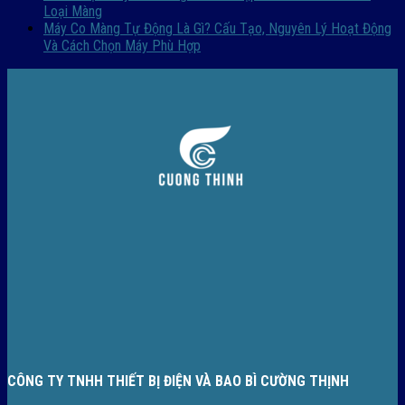
Loại Màng
Máy Co Màng Tự Động Là Gì? Cấu Tạo, Nguyên Lý Hoạt Động
Và Cách Chọn Máy Phù Hợp
CÔNG TY TNHH THIẾT BỊ ĐIỆN VÀ BAO BÌ CƯỜNG THỊNH