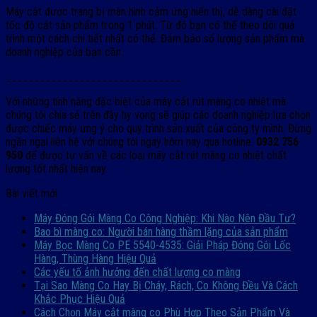
Máy cắt được trang bị màn hình cảm ứng hiển thị, dễ dàng cài đặt
tốc độ cắt sản phẩm trong 1 phút. Từ đó bạn có thể theo dõi quá
trình một cách chi tiết nhất có thể. Đảm bảo số lượng sản phẩm mà
doanh nghiệp của bạn cần.
_______________________________
Với những tính năng đặc biệt của máy cắt rút màng co nhiệt mà
chúng tôi chia sẻ trên đây hy vọng sẽ giúp các doanh nghiệp lựa chọn
được chiếc máy ưng ý cho quy trình sản xuất của công ty mình. Đừng
ngần ngại liên hệ với chúng tôi ngay hôm nay qua hotline:
0932 756
950
để được tư vấn về các loại máy cắt rút màng co nhiệt chất
lượng tốt nhất hiện nay.
Bài viết mới
Máy Đóng Gói Màng Co Công Nghiệp: Khi Nào Nên Đầu Tư?
Bao bì màng co: Người bán hàng thầm lặng của sản phẩm
Máy Bọc Màng Co PE 5540-4535: Giải Pháp Đóng Gói Lốc
Hàng, Thùng Hàng Hiệu Quả
Các yếu tố ảnh hưởng đến chất lượng co màng
Tại Sao Màng Co Hay Bị Cháy, Rách, Co Không Đều Và Cách
Khắc Phục Hiệu Quả
Cách Chọn Máy cắt màng co Phù Hợp Theo Sản Phẩm Và