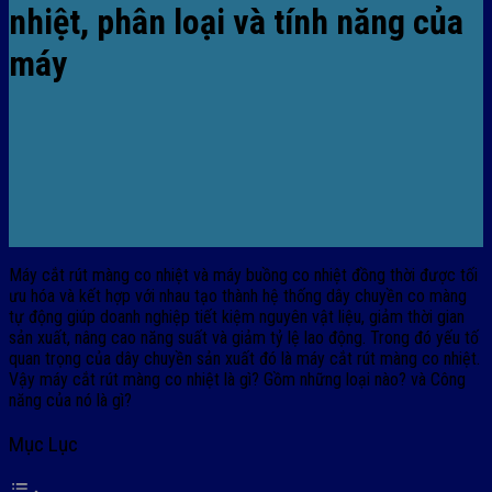
nhiệt, phân loại và tính năng của
máy
Máy cắt rút màng co nhiệt và máy buồng co nhiệt đồng thời được tối
ưu hóa và kết hợp với nhau tạo thành hệ thống dây chuyền co màng
tự động giúp doanh nghiệp tiết kiệm nguyên vật liệu, giảm thời gian
sản xuất, nâng cao năng suất và giảm tỷ lệ lao động. Trong đó yếu tố
quan trọng của dây chuyền sản xuất đó là máy cắt rút màng co nhiệt.
Vậy máy cắt rút màng co nhiệt là gì? Gồm những loại nào? và Công
năng của nó là gì?
Mục Lục