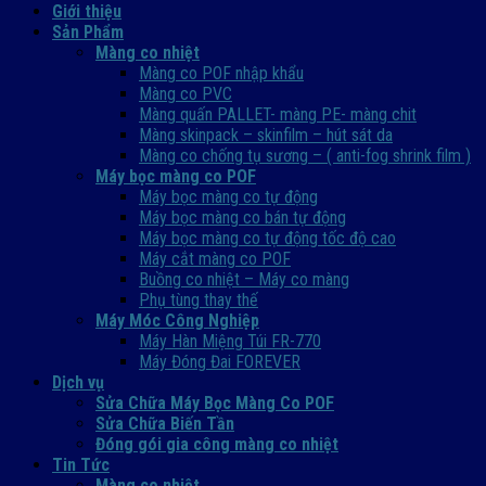
Giới thiệu
Sản Phẩm
Màng co nhiệt
Màng co POF nhập khẩu
Màng co PVC
Màng quấn PALLET- màng PE- màng chit
Màng skinpack – skinfilm – hút sát da
Màng co chống tụ sương – ( anti-fog shrink film )
Máy bọc màng co POF
Máy bọc màng co tự động
Máy bọc màng co bán tự động
Máy bọc màng co tự động tốc độ cao
Máy cắt màng co POF
Buồng co nhiệt – Máy co màng
Phụ tùng thay thế
Máy Móc Công Nghiệp
Máy Hàn Miệng Túi FR-770
Máy Đóng Đai FOREVER
Dịch vụ
Sửa Chữa Máy Bọc Màng Co POF
Sửa Chữa Biến Tần
Đóng gói gia công màng co nhiệt
Tin Tức
Màng co nhiệt