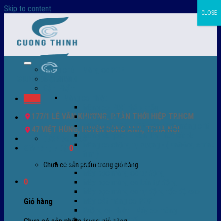
Skip to content
CLOSE
Trang chủ – Màng co POF
Giới thiệu
Sản Phẩm
Màng co nhiệt
Menu
Màng co POF nhập khẩu
177/1 LÊ VĂN KHƯƠNG, P.TÂN THỚI HIỆP TP.HCM
Màng co PVC
Màng quấn PALLET- màng PE- màng chit
47 VIỆT HÙNG, HUYỆN ĐÔNG ANH, TP.HÀ NỘI
Màng skinpack - skinfilm - hút sát da
0932 756 950
Màng co chống tụ sương - ( anti-fog shrink
Giỏ hàng /
0
₫
0
film )
Máy bọc màng co POF
Chưa có sản phẩm trong giỏ hàng.
Máy bọc màng co tự động
0
Máy bọc màng co bán tự động
Máy bọc màng co tự động tốc độ cao
Máy cắt màng co POF
Giỏ hàng
Buồng co nhiệt - Máy co màng
Phụ tùng thay thế