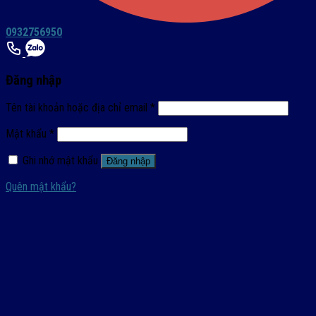
0932756950
Đăng nhập
Tên tài khoản hoặc địa chỉ email
*
Mật khẩu
*
Ghi nhớ mật khẩu
Đăng nhập
Quên mật khẩu?