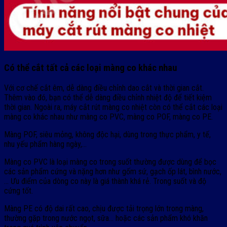
Có thể cắt tất cả các loại màng co khác nhau
Với cơ chế cắt êm, dễ dàng điều chỉnh dao cắt và thời gian cắt.
Thêm vào đó, bạn có thể dễ dàng điều chỉnh nhiệt độ để tiết kiệm
thời gian. Ngoài ra, máy cắt rút màng co nhiệt còn có thể cắt các loại
màng co khác nhau như màng co PVC, màng co POF, màng co PE.
Màng POF, siêu mỏng, không độc hại, dùng trong thực phẩm, y tế,
nhu yếu phẩm hàng ngày,…
Màng co PVC là loại màng co trong suốt thường được dùng để bọc
các sản phẩm cứng và nặng hơn như gốm sứ, gạch ốp lát, bình nước,
… Ưu điểm của dòng co này là giá thành khá rẻ. Trong suốt và độ
cứng tốt.
Màng PE có độ dai rất cao, chịu được tải trọng lớn trong màng,
thường gặp trong nước ngọt, sữa… hoặc các sản phẩm khó khăn