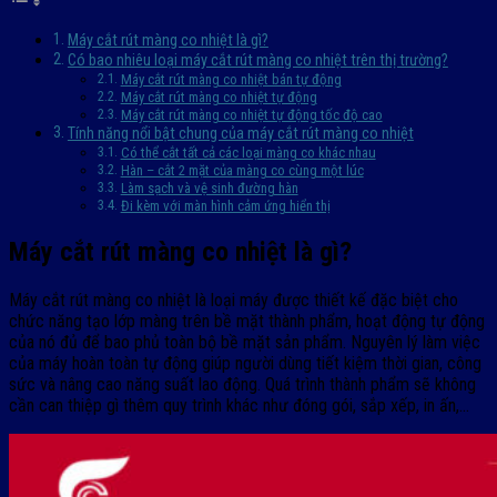
Máy cắt rút màng co nhiệt là gì?
Có bao nhiêu loại máy cắt rút màng co nhiệt trên thị trường?
Máy cắt rút màng co nhiệt bán tự động
Máy cắt rút màng co nhiệt tự động
Máy cắt rút màng co nhiệt tự động tốc độ cao
Tính năng nổi bật chung của máy cắt rút màng co nhiệt
Có thể cắt tất cả các loại màng co khác nhau
Hàn – cắt 2 mặt của màng co cùng một lúc
Làm sạch và vệ sinh đường hàn
Đi kèm với màn hình cảm ứng hiển thị
Máy cắt rút màng co nhiệt là gì?
Máy cắt rút màng co nhiệt là loại máy được thiết kế đặc biệt cho
chức năng tạo lớp màng trên bề mặt thành phẩm, hoạt động tự động
của nó đủ để bao phủ toàn bộ bề mặt sản phẩm. Nguyên lý làm việc
của máy hoàn toàn tự động giúp người dùng tiết kiệm thời gian, công
sức và nâng cao năng suất lao động. Quá trình thành phẩm sẽ không
cần can thiệp gì thêm quy trình khác như đóng gói, sắp xếp, in ấn,…