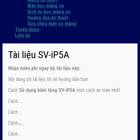
Máy bọc màng co
Dich vụ bọc màng co
Hướng dẫn kỹ thuật
Sửa chữa máy co màng
Tuyển dụng
Liên hệ
Tài liệu SV-iP5A
Nhận
miễn phí ngay
bộ tài liệu này:
Nội dung bộ tài liệu tôi sẽ hướng dẫn bạn
Cách
Sử dụng biến tầng SV-iP5A
một cách an toàn nhất
Cách…..
Cách….
Cách
….
Cách….