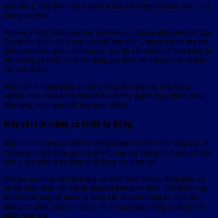
hình chữ L, máy gồm hai bộ phận là dao cắt màng co (dao chữ L) và
buồng co nhiệt.
Nguyên lý hoạt động của máy cắt màng co bán tự động khá đơn giản.
Sản phẩm được đặt trong máy cắt hình chữ L, người thợ ấn nhẹ khi
quấn sản phẩm giúp cắt màng co. Sau đó sản phẩm sẽ theo băng tải
vào buồng co nhiệt, dưới tác động của nhiệt độ màng co lại và bám
vào sản phẩm.
Máy cắt rút màng được sử dụng rộng rãi trong các nhà máy xí
nghiệp, hoạt động trong nhiều lĩnh vực như ngành thực phẩm, hàng
tiêu dùng, nước giải khát hay dược phẩm,…
Máy cắt rút màng co nhiệt tự động
Máy cắt rút màng co nhiệt tự động là loại máy có chức năng cắt và
rút màng co khi đóng gói sản phẩm, máy này không có thanh cắt hình
chữ L, quy trình là tự động vì đã được lập trình sẵn.
Cấu tạo của máy cắt rút màng co nhiệt hoàn toàn tự động gồm có
hai bộ phận: máy cắt dán tự động và buồng co nhiệt. Sản phẩm sau
khi cho vào máy sẽ được tự động cắt và quấn màng co, đưa vào
buồng co nhiệt, màng co được rút ra ngoài giúp màng co được sản
phẩm trọn vẹn.