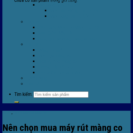
Chưa có sản phẩm trong giỏ hàng.
Máy Móc Công Nghiệp
Máy Hàn Miệng Túi FR-770
Máy Đóng Đai FOREVER
Dịch vụ
Sửa Chữa Máy Bọc Màng Co POF
Sửa Chữa Biến Tần
Đóng gói gia công màng co nhiệt
Tin Tức
Màng co nhiệt
Máy bọc màng co
Dich vụ bọc màng co
Hướng dẫn kỹ thuật
Sửa chữa máy co màng
Tuyển dụng
Liên hệ
Tìm kiếm:
Tin tức
,
TIn tức máy bọc màng co
Nên chọn mua máy rút màng co