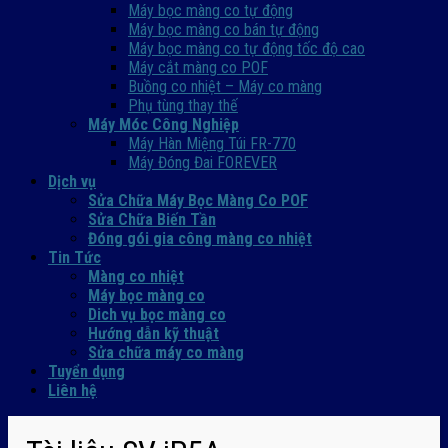
Máy bọc màng co tự động
Máy bọc màng co bán tự động
Máy bọc màng co tự động tốc độ cao
Máy cắt màng co POF
Buồng co nhiệt – Máy co màng
Phụ tùng thay thế
Máy Móc Công Nghiệp
Máy Hàn Miệng Túi FR-770
Máy Đóng Đai FOREVER
Dịch vụ
Sửa Chữa Máy Bọc Màng Co POF
Sửa Chữa Biến Tần
Đóng gói gia công màng co nhiệt
Tin Tức
Màng co nhiệt
Máy bọc màng co
Dich vụ bọc màng co
Hướng dẫn kỹ thuật
Sửa chữa máy co màng
Tuyển dụng
Liên hệ