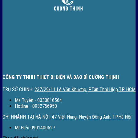
CÔNG TY TNHH THIẾT BỊ ĐIỆN VÀ BAO BÌ CƯỜNG THỊNH
TRỤ SỞ CHÍNH:
237/29/11 Lê Văn Khương, P.Tân Thới Hiệp,TP HCM
Ms Tuyền - 0333816564
Hotline - 0932756950
CHI NHÁNH TẠI HÀ NỘI:
47 Việt Hùng, Huyện Đông Anh, TP.Hà Nội
Mr.Hiếu 0901400527