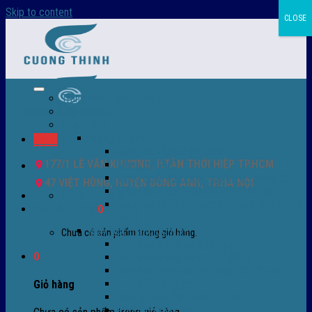
Skip to content
CLOSE
Trang chủ – Màng co POF
Giới thiệu
Sản Phẩm
Màng co nhiệt
Menu
Màng co POF nhập khẩu
177/1 LÊ VĂN KHƯƠNG, P.TÂN THỚI HIỆP TP.HCM
Màng co PVC
Màng quấn PALLET- màng PE- màng chit
47 VIỆT HÙNG, HUYỆN ĐÔNG ANH, TP.HÀ NỘI
Màng skinpack - skinfilm - hút sát da
0932 756 950
Màng co chống tụ sương - ( anti-fog shrink
Giỏ hàng /
0
₫
0
film )
Máy bọc màng co POF
Chưa có sản phẩm trong giỏ hàng.
Máy bọc màng co tự động
0
Máy bọc màng co bán tự động
Máy bọc màng co tự động tốc độ cao
Máy cắt màng co POF
Giỏ hàng
Buồng co nhiệt - Máy co màng
Phụ tùng thay thế