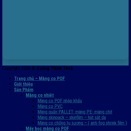
Copyright 2026 ©
Cường Thịnh Tech
Trang chủ – Màng co POF
Giới thiệu
Sản Phẩm
Màng co nhiệt
Màng co POF nhập khẩu
Màng co PVC
Màng quấn PALLET- màng PE- màng chit
Màng skinpack – skinfilm – hút sát da
Màng co chống tụ sương – ( anti-fog shrink film )
Máy bọc màng co POF