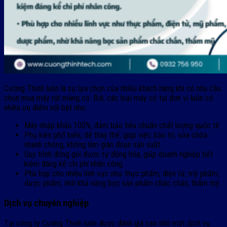
Cường Thịnh luôn là sự lựa chọn của nhiều khách hàng khi có nhu cầu
chọn mua máy rút màng co. Bởi, các loại máy có tại đơn vị luôn có
nhiều ưu điểm nổi bật như:
Máy nhập khẩu 100%, đảm bảo tiêu chuẩn chất lượng quốc tế.
Phụ kiện phổ biến, dễ thay thế, giúp việc bảo trì, sửa chữa
nhanh chóng, không làm gián đoạn sản xuất.
Quy trình đóng gói được tự động hóa, giúp doanh nghiệp tiết
kiệm đáng kể chi phí nhân công.
Phù hợp cho nhiều lĩnh vực như thực phẩm, điện tử, mỹ phẩm,
dược phẩm, nhờ khả năng bọc sản phẩm chắc chắn, thẩm mỹ.
Dịch vụ chuyên nghiệp
Tại công ty Cường Thịnh luôn được đánh giá cao nhờ một dịch vụ