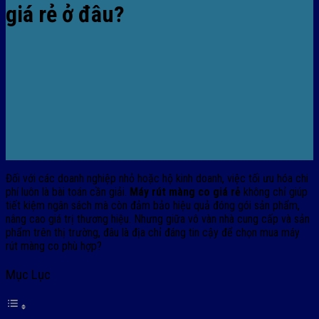
giá rẻ ở đâu?
Đối với các doanh nghiệp nhỏ hoặc hộ kinh doanh, việc tối ưu hóa chi
phí luôn là bài toán cần giải.
Máy rút màng co giá rẻ
không chỉ giúp
tiết kiệm ngân sách mà còn đảm bảo hiệu quả đóng gói sản phẩm,
nâng cao giá trị thương hiệu. Nhưng giữa vô vàn nhà cung cấp và sản
phẩm trên thị trường, đâu là địa chỉ đáng tin cậy để chọn mua máy
rút màng co phù hợp?
Mục Lục