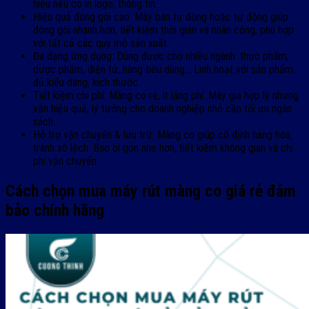
hiệu nếu có in logo, thông tin.
Hiệu quả đóng gói cao: Máy bán tự động hoặc tự động giúp
đóng gói nhanh hơn, tiết kiệm thời gian và nhân công, phù hợp
với tất cả các quy mô sản xuất.
Đa dạng ứng dụng: Dùng được cho nhiều ngành: thực phẩm,
dược phẩm, điện tử, hàng tiêu dùng… Linh hoạt với sản phẩm
đủ kiểu dáng, kích thước.
Tiết kiệm chi phí: Màng co rẻ, ít lãng phí. Máy giá hợp lý nhưng
vẫn hiệu quả, lý tưởng cho doanh nghiệp nhỏ cần tối ưu ngân
sách.
Hỗ trợ vận chuyển & lưu trữ: Màng co giúp cố định hàng hóa,
tránh xô lệch. Bao bì gọn nhẹ hơn, tiết kiệm không gian và chi
phí vận chuyển.
Cách chọn mua máy rút màng co giá rẻ đảm
bảo chính hãng