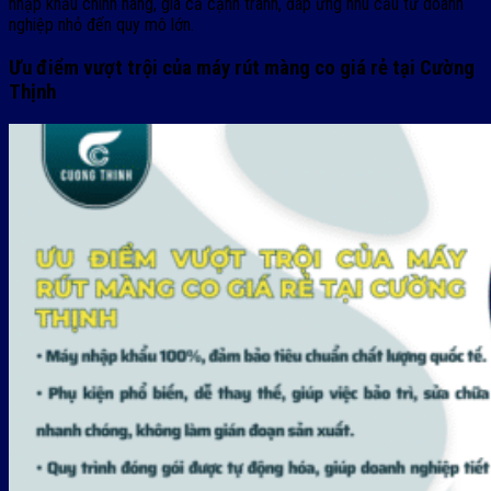
nhập khẩu chính hãng, giá cả cạnh tranh, đáp ứng nhu cầu từ doanh
nghiệp nhỏ đến quy mô lớn.
Ưu điểm vượt trội của máy rút màng co giá rẻ tại Cường
Thịnh