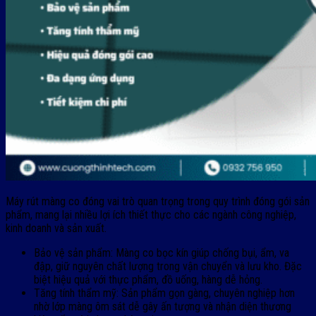
Máy rút màng co đóng vai trò quan trọng trong quy trình đóng gói sản
phẩm, mang lại nhiều lợi ích thiết thực cho các ngành công nghiệp,
kinh doanh và sản xuất.
Bảo vệ sản phẩm: Màng co bọc kín giúp chống bụi, ẩm, va
đập, giữ nguyên chất lượng trong vận chuyển và lưu kho. Đặc
biệt hiệu quả với thực phẩm, đồ uống, hàng dễ hỏng.
Tăng tính thẩm mỹ: Sản phẩm gọn gàng, chuyên nghiệp hơn
nhờ lớp màng ôm sát dễ gây ấn tượng và nhận diện thương