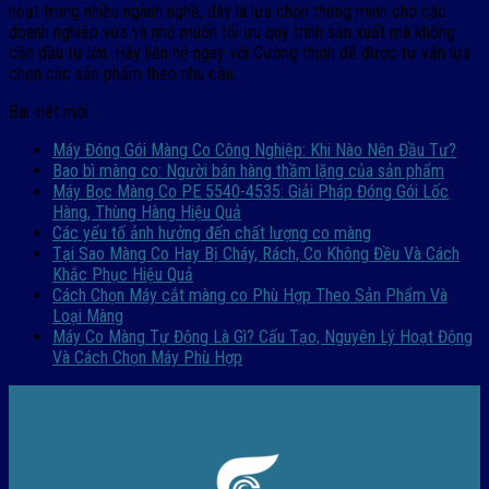
hoạt trong nhiều ngành nghề, đây là lựa chọn thông minh cho các
doanh nghiệp vừa và nhỏ muốn tối ưu quy trình sản xuất mà không
cần đầu tư lớn. Hãy liên hệ ngay với Cường thịnh để được tư vấn lựa
chọn các sản phẩm theo nhu cầu.
Bài viết mới
Máy Đóng Gói Màng Co Công Nghiệp: Khi Nào Nên Đầu Tư?
Bao bì màng co: Người bán hàng thầm lặng của sản phẩm
Máy Bọc Màng Co PE 5540-4535: Giải Pháp Đóng Gói Lốc
Hàng, Thùng Hàng Hiệu Quả
Các yếu tố ảnh hưởng đến chất lượng co màng
Tại Sao Màng Co Hay Bị Cháy, Rách, Co Không Đều Và Cách
Khắc Phục Hiệu Quả
Cách Chọn Máy cắt màng co Phù Hợp Theo Sản Phẩm Và
Loại Màng
Máy Co Màng Tự Động Là Gì? Cấu Tạo, Nguyên Lý Hoạt Động
Và Cách Chọn Máy Phù Hợp