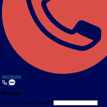
0932756950
Đăng nhập
Tên tài khoản hoặc địa chỉ email
*