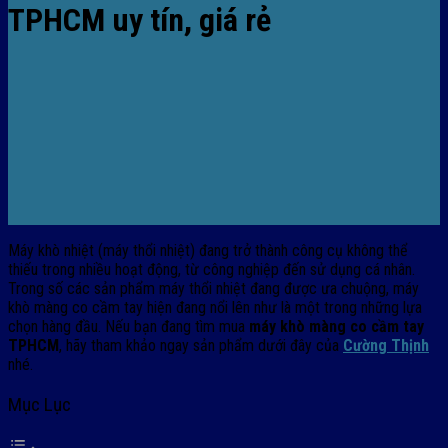
TPHCM uy tín, giá rẻ
Máy khò nhiệt (máy thổi nhiệt) đang trở thành công cụ không thể
thiếu trong nhiều hoạt động, từ công nghiệp đến sử dụng cá nhân.
Trong số các sản phẩm máy thổi nhiệt đang được ưa chuộng, máy
khò màng co cầm tay hiện đang nổi lên như là một trong những lựa
chọn hàng đầu. Nếu bạn đang tìm mua
máy khò màng co cầm tay
TPHCM
, hãy tham khảo ngay sản phẩm dưới đây của
Cường Thịnh
nhé.
Mục Lục