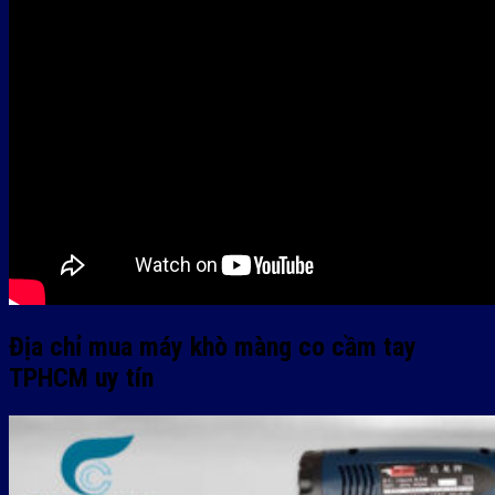
Địa chỉ mua máy khò màng co cầm tay
TPHCM uy tín