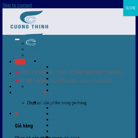
Skip to content
CLOSE
Trang chủ – Màng co POF
Giới thiệu
Sản Phẩm
Màng co nhiệt
Menu
Màng co POF nhập khẩu
177/1 LÊ VĂN KHƯƠNG, P.TÂN THỚI HIỆP TP.HCM
Màng co PVC
Màng quấn PALLET- màng PE- màng chit
47 VIỆT HÙNG, HUYỆN ĐÔNG ANH, TP.HÀ NỘI
Màng skinpack - skinfilm - hút sát da
0932 756 950
Màng co chống tụ sương - ( anti-fog shrink
Giỏ hàng /
0
₫
0
film )
Máy bọc màng co POF
Chưa có sản phẩm trong giỏ hàng.
Máy bọc màng co tự động
0
Máy bọc màng co bán tự động
Máy bọc màng co tự động tốc độ cao
Máy cắt màng co POF
Giỏ hàng
Buồng co nhiệt - Máy co màng
Phụ tùng thay thế