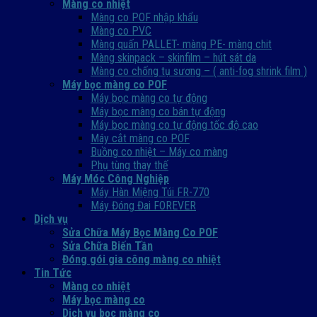
Màng co nhiệt
Màng co POF nhập khẩu
Màng co PVC
Màng quấn PALLET- màng PE- màng chit
Màng skinpack – skinfilm – hút sát da
Màng co chống tụ sương – ( anti-fog shrink film )
Máy bọc màng co POF
Máy bọc màng co tự động
Máy bọc màng co bán tự động
Máy bọc màng co tự động tốc độ cao
Máy cắt màng co POF
Buồng co nhiệt – Máy co màng
Phụ tùng thay thế
Máy Móc Công Nghiệp
Máy Hàn Miệng Túi FR-770
Máy Đóng Đai FOREVER
Dịch vụ
Sửa Chữa Máy Bọc Màng Co POF
Sửa Chữa Biến Tần
Đóng gói gia công màng co nhiệt
Tin Tức
Màng co nhiệt
Máy bọc màng co
Dich vụ bọc màng co