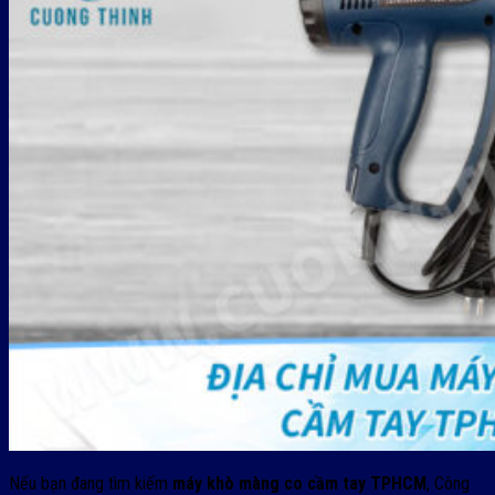
Nếu bạn đang tìm kiếm
máy khò màng co cầm tay TPHCM
,
Công