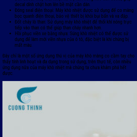
decal dính chặt hơn lên bề mặt cần dán.
Đóng seal điện thoại: Máy khò nhiệt được sử dụng để co màng
bọc quanh điện thoại, bảo vệ thiết bị khỏi bụi bẩn và va đập.
Đốt cháy lò than: Sử dụng máy khò nhiệt để thổi khí nóng trực
tiếp vào than có thể giúp than cháy nhanh hơn.
Hồi phục viền xe bằng nhựa: Súng khò nhiệt có thể được sử
dụng để làm mới viền nhựa của ô tô, đặc biệt là khi chúng bị
mất màu.
Đây chỉ là một số ứng dụng thú vị của máy khò màng co cầm tay cho
thấy tính linh hoạt và đa dạng trong sử dụng, trên thực tế, còn nhiều
ứng dụng nữa của máy khò nhiệt mà chúng ta chưa khám phá hết
được.