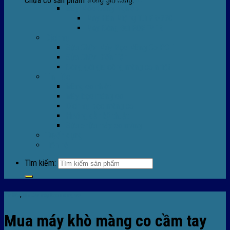
Chưa có sản phẩm trong giỏ hàng.
Máy Móc Công Nghiệp
Máy Hàn Miệng Túi FR-770
Máy Đóng Đai FOREVER
Dịch vụ
Sửa Chữa Máy Bọc Màng Co POF
Sửa Chữa Biến Tần
Đóng gói gia công màng co nhiệt
Tin Tức
Màng co nhiệt
Máy bọc màng co
Dich vụ bọc màng co
Hướng dẫn kỹ thuật
Sửa chữa máy co màng
Tuyển dụng
Liên hệ
Tìm kiếm:
Tin tức
,
TIn tức máy bọc màng co
Mua máy khò màng co cầm tay