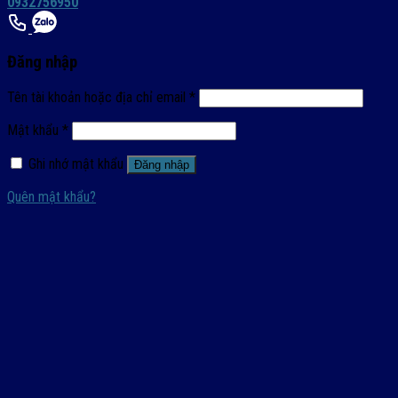
0932756950
Đăng nhập
Tên tài khoản hoặc địa chỉ email
*
Mật khẩu
*
Ghi nhớ mật khẩu
Đăng nhập
Quên mật khẩu?