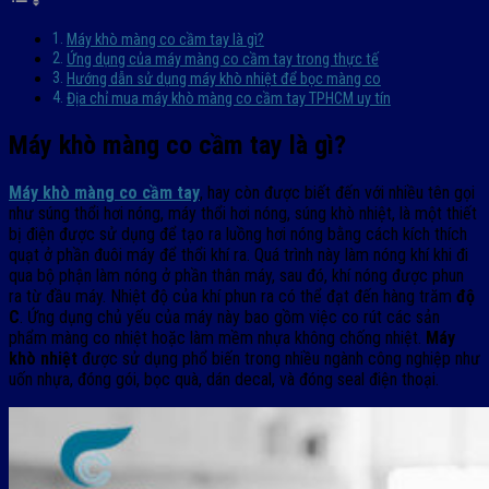
Máy khò màng co cầm tay là gì?
Ứng dụng của máy màng co cầm tay trong thực tế
Hướng dẫn sử dụng máy khò nhiệt để bọc màng co
Địa chỉ mua máy khò màng co cầm tay TPHCM uy tín
Máy khò màng co cầm tay là gì?
Máy khò màng co cầm tay
, hay còn được biết đến với nhiều tên gọi
như súng thổi hơi nóng, máy thổi hơi nóng, súng khò nhiệt, là một thiết
bị điện được sử dụng để tạo ra luồng hơi nóng bằng cách kích thích
quạt ở phần đuôi máy để thổi khí ra. Quá trình này làm nóng khí khi đi
qua bộ phận làm nóng ở phần thân máy, sau đó, khí nóng được phun
ra từ đầu máy. Nhiệt độ của khí phun ra có thể đạt đến hàng trăm
độ
C
. Ứng dụng chủ yếu của máy này bao gồm việc co rút các sản
phẩm màng co nhiệt hoặc làm mềm nhựa không chống nhiệt.
Máy
khò nhiệt
được sử dụng phổ biến trong nhiều ngành công nghiệp như
uốn nhựa, đóng gói, bọc quà, dán decal, và đóng seal điện thoại.