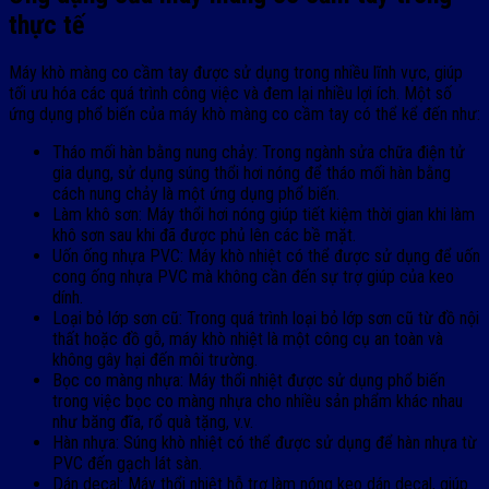
thực tế
Máy khò màng co cầm tay được sử dụng trong nhiều lĩnh vực, giúp
tối ưu hóa các quá trình công việc và đem lại nhiều lợi ích. Một số
ứng dụng phổ biến của máy khò màng co cầm tay có thể kể đến như:
Tháo mối hàn bằng nung chảy: Trong ngành sửa chữa điện tử
gia dụng, sử dụng súng thổi hơi nóng để tháo mối hàn bằng
cách nung chảy là một ứng dụng phổ biến.
Làm khô sơn: Máy thổi hơi nóng giúp tiết kiệm thời gian khi làm
khô sơn sau khi đã được phủ lên các bề mặt.
Uốn ống nhựa PVC: Máy khò nhiệt có thể được sử dụng để uốn
cong ống nhựa PVC mà không cần đến sự trợ giúp của keo
dính.
Loại bỏ lớp sơn cũ: Trong quá trình loại bỏ lớp sơn cũ từ đồ nội
thất hoặc đồ gỗ, máy khò nhiệt là một công cụ an toàn và
không gây hại đến môi trường.
Bọc co màng nhựa: Máy thổi nhiệt được sử dụng phổ biến
trong việc bọc co màng nhựa cho nhiều sản phẩm khác nhau
như băng đĩa, rổ quà tặng, v.v.
Hàn nhựa: Súng khò nhiệt có thể được sử dụng để hàn nhựa từ
PVC đến gạch lát sàn.
Dán decal: Máy thổi nhiệt hỗ trợ làm nóng keo dán decal, giúp