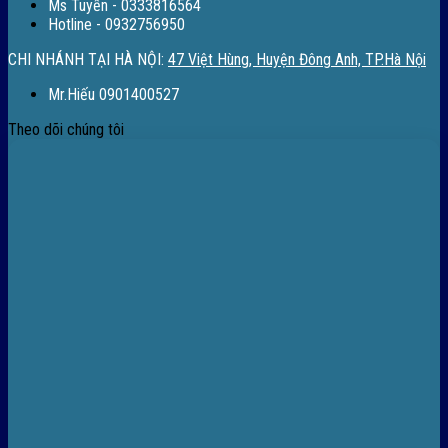
Ms Tuyền - 0333816564
Hotline - 0932756950
CHI NHÁNH TẠI HÀ NỘI:
47 Việt Hùng, Huyện Đông Anh, TP.Hà Nội
Mr.Hiếu 0901400527
Theo dõi chúng tôi