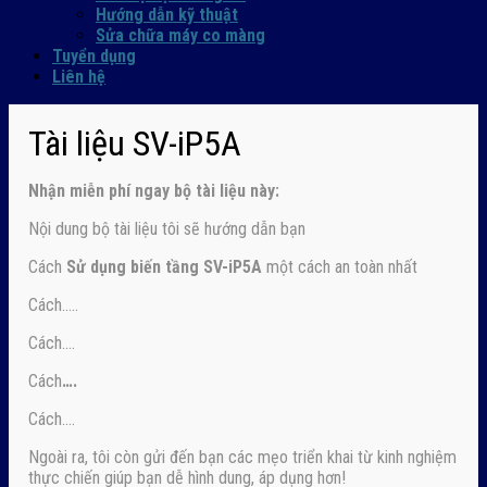
Hướng dẫn kỹ thuật
Sửa chữa máy co màng
Tuyển dụng
Liên hệ
Tài liệu SV-iP5A
Nhận
miễn phí ngay
bộ tài liệu này:
Nội dung bộ tài liệu tôi sẽ hướng dẫn bạn
Cách
Sử dụng biến tầng SV-iP5A
một cách an toàn nhất
Cách…..
Cách….
Cách
….
Cách….
Ngoài ra, tôi còn gửi đến bạn các mẹo triển khai từ kinh nghiệm
thực chiến giúp bạn dễ hình dung, áp dụng hơn!