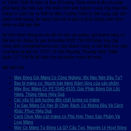
ty TNHH Thiết Bị Điện và Bao Bì Cường Thịnh
chính là địa chỉ phân
phối hàng đầu hiện nay. Với nhiều năm kinh nghiệm cung cấp máy khò
màng co cầm tay và thiết bị điện, Cường Thịnh tự hào cung cấp sản
phẩm chất lượng, đa dạng mẫu mã và giá cả phải chăng, kèm theo
nhiều ưu đãi hấp dẫn.
Để biết thêm thông tin chi tiết về các sản phẩm, quý khách hàng có
thể liên hệ chúng tôi qua số hotline 0932 756 950 hoặc truy cập
trang web
cuongthinhtech.com
. Quý khách cũng có thể đến trực tiếp
cửa hàng tại địa chỉ 177/1 Lê Văn Khương, Phường Hiệp Thành,
Quận 12, TP.HCM để kiểm tra sản phẩm trước khi mua.
Bài viết mới
Máy Đóng Gói Màng Co Công Nghiệp: Khi Nào Nên Đầu Tư?
Bao bì màng co: Người bán hàng thầm lặng của sản phẩm
Máy Bọc Màng Co PE 5540-4535: Giải Pháp Đóng Gói Lốc
Hàng, Thùng Hàng Hiệu Quả
Các yếu tố ảnh hưởng đến chất lượng co màng
Tại Sao Màng Co Hay Bị Cháy, Rách, Co Không Đều Và Cách
Khắc Phục Hiệu Quả
Cách Chọn Máy cắt màng co Phù Hợp Theo Sản Phẩm Và
Loại Màng
Máy Co Màng Tự Động Là Gì? Cấu Tạo, Nguyên Lý Hoạt Động