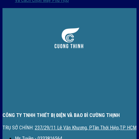
Và Cách Chọn Máy Phù Hợp
CÔNG TY TNHH THIẾT BỊ ĐIỆN VÀ BAO BÌ CƯỜNG THỊNH
TRỤ SỞ CHÍNH:
237/29/11 Lê Văn Khương, P.Tân Thới Hiệp,TP HCM
Ms Tuyền - 0333816564