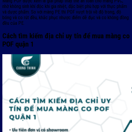
Màng POF được xem là giải pháp thay thế an toàn cho màng PVC,
nhờ không sinh khí độc khi gia nhiệt, đặc biệt phù hợp với thực phẩm
và dược phẩm. So với màng PE thì POF vượt trội về độ trong, độ
bóng và co rút đều, khắc phục nhược điểm dễ đục và co không đồng
đều của PE.
Cách tìm kiếm địa chỉ uy tín để mua màng co
POF quận 1