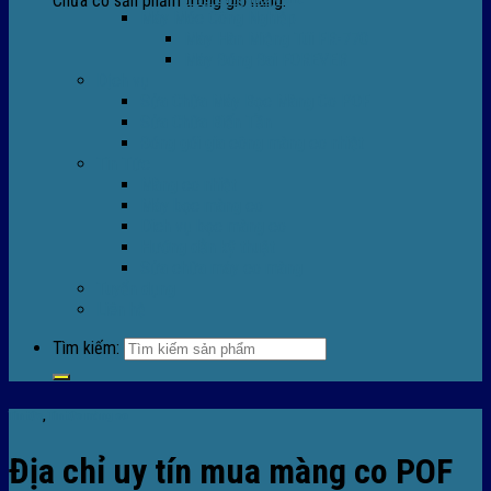
Chưa có sản phẩm trong giỏ hàng.
Máy Móc Công Nghiệp
Máy Hàn Miệng Túi FR-770
Máy Đóng Đai FOREVER
Dịch vụ
Sửa Chữa Máy Bọc Màng Co POF
Sửa Chữa Biến Tần
Đóng gói gia công màng co nhiệt
Tin Tức
Màng co nhiệt
Máy bọc màng co
Dich vụ bọc màng co
Hướng dẫn kỹ thuật
Sửa chữa máy co màng
Tuyển dụng
Liên hệ
Tìm kiếm:
Tin tức
,
Tin tức màng co
Địa chỉ uy tín mua màng co POF