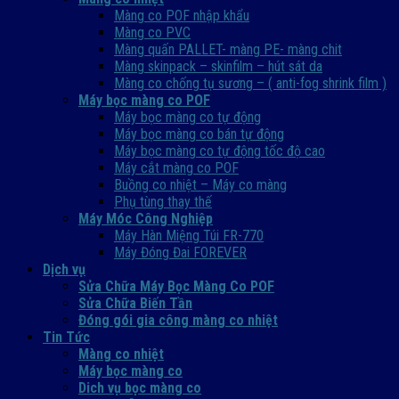
Màng co POF nhập khẩu
Màng co PVC
Màng quấn PALLET- màng PE- màng chit
Màng skinpack – skinfilm – hút sát da
Màng co chống tụ sương – ( anti-fog shrink film )
Máy bọc màng co POF
Máy bọc màng co tự động
Máy bọc màng co bán tự động
Máy bọc màng co tự động tốc độ cao
Máy cắt màng co POF
Buồng co nhiệt – Máy co màng
Phụ tùng thay thế
Máy Móc Công Nghiệp
Máy Hàn Miệng Túi FR-770
Máy Đóng Đai FOREVER
Dịch vụ
Sửa Chữa Máy Bọc Màng Co POF
Sửa Chữa Biến Tần
Đóng gói gia công màng co nhiệt
Tin Tức
Màng co nhiệt
Máy bọc màng co
Dich vụ bọc màng co