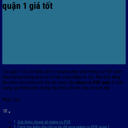
quận 1 giá tốt
Tại quận 1 có rất nhiều đơn vị chuyên phân phối màng co POF khác
nhau nhưng không phải cơ sở nào cũng đáng tin cậy. Nếu bạn đang
tìm kiếm cho mình một địa chỉ cung cấp
màng co POF quận 1
chất
lượng, giá thành phải chăng hãy theo dõi bài chia sẽ dưới đây.
Mục Lục
Giới thiệu chung về màng co POF
Cách tìm kiếm địa chỉ uy tín để mua màng co POF quận 1