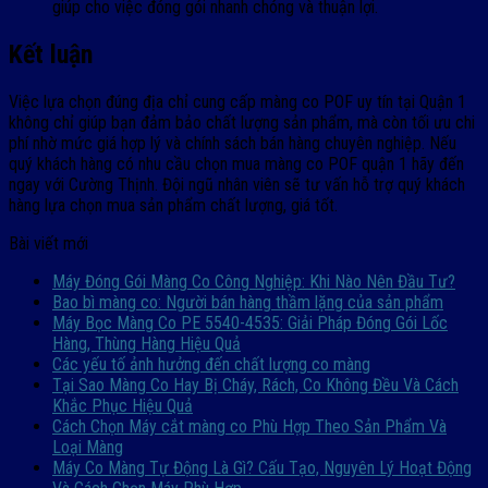
giúp cho việc đóng gói nhanh chóng và thuận lợi.
Kết luận
Việc lựa chọn đúng địa chỉ cung cấp màng co POF uy tín tại Quận 1
không chỉ giúp bạn đảm bảo chất lượng sản phẩm, mà còn tối ưu chi
phí nhờ mức giá hợp lý và chính sách bán hàng chuyên nghiệp. Nếu
quý khách hàng có nhu cầu chọn mua màng co POF quận 1 hãy đến
ngay với Cường Thịnh. Đội ngũ nhân viên sẽ tư vấn hỗ trợ quý khách
hàng lựa chọn mua sản phẩm chất lượng, giá tốt.
Bài viết mới
Máy Đóng Gói Màng Co Công Nghiệp: Khi Nào Nên Đầu Tư?
Bao bì màng co: Người bán hàng thầm lặng của sản phẩm
Máy Bọc Màng Co PE 5540-4535: Giải Pháp Đóng Gói Lốc
Hàng, Thùng Hàng Hiệu Quả
Các yếu tố ảnh hưởng đến chất lượng co màng
Tại Sao Màng Co Hay Bị Cháy, Rách, Co Không Đều Và Cách
Khắc Phục Hiệu Quả
Cách Chọn Máy cắt màng co Phù Hợp Theo Sản Phẩm Và
Loại Màng
Máy Co Màng Tự Động Là Gì? Cấu Tạo, Nguyên Lý Hoạt Động