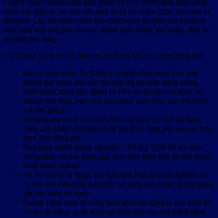
Cường Thịnh chuyên phân phối màng co POF chính hãng được nhập
khẩu trực tiếp từ các nhà sản xuất uy tín tại Trung Quốc, Đài Loan và
Malaysia. Các sản phẩm đảm bảo chất lượng ổn định, đạt chuẩn an
toàn. Đặc biệt phù hợp cho các ngành thực phẩm, mỹ phẩm, điện tử
và hàng tiêu dùng.
Tại Cường Thịnh có rất nhiều ưu điểm thu hút các khách hàng như:
Giá cả cạnh tranh: Tai Công ty chuyên nhập khẩu trực tiếp,
không qua trung gian nên giá luôn tốt hơn mặt bằng chung.
Chất lượng đồng đều: Màng co POF có độ dẻo, co nhiệt tốt,
không rách mép, bám khít sản phẩm, giúp nâng cao tính thẩm
mỹ cho bao bì.
Đa dạng quy cách: Các sản phẩm tại Cường Thịnh đa dạng,
cung cấp nhiều khổ rộng và độ dày khác nhau phù hợp với từng
mục đích đóng gói.
Giao hàng nhanh chóng tại Quận 1: Cường Thịnh hỗ trợ giao
trong ngày với đơn hàng gấp, đảm bảo đúng tiến độ cho khách
hàng doanh nghiệp.
Hỗ trợ tư vấn kỹ thuật: Đội ngũ nhân viên giàu kinh nghiệm sẽ
tư vấn loại màng phù hợp nhất với từng sản phẩm và máy đóng
gói bạn đang sử dụng.
Cường Thịnh nhận thi công theo yêu cầu: Công ty còn nhận thi
công cắt màng co và đóng gói theo nhu cầu của khách hàng