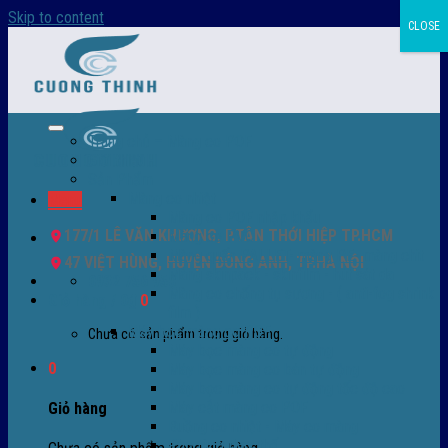
Skip to content
CLOSE
Trang chủ – Màng co POF
Giới thiệu
Sản Phẩm
Màng co nhiệt
Menu
Màng co POF nhập khẩu
177/1 LÊ VĂN KHƯƠNG, P.TÂN THỚI HIỆP TP.HCM
Màng co PVC
Màng quấn PALLET- màng PE- màng chit
47 VIỆT HÙNG, HUYỆN ĐÔNG ANH, TP.HÀ NỘI
Màng skinpack - skinfilm - hút sát da
0932 756 950
Màng co chống tụ sương - ( anti-fog shrink
Giỏ hàng /
0
₫
0
film )
Máy bọc màng co POF
Chưa có sản phẩm trong giỏ hàng.
Máy bọc màng co tự động
0
Máy bọc màng co bán tự động
Máy bọc màng co tự động tốc độ cao
Máy cắt màng co POF
Giỏ hàng
Buồng co nhiệt - Máy co màng
Phụ tùng thay thế