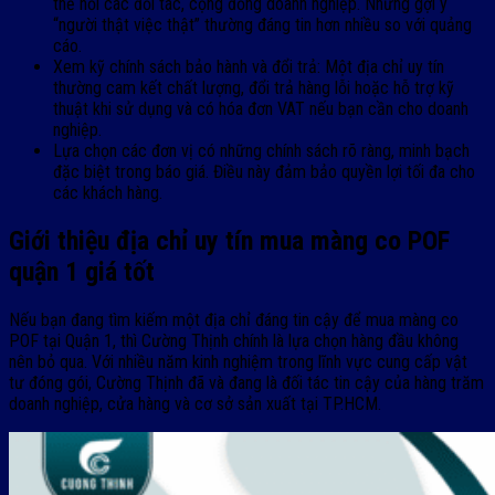
thể hỏi các đối tác, cộng đồng doanh nghiệp. Những gợi ý
“người thật việc thật” thường đáng tin hơn nhiều so với quảng
cáo.
Xem kỹ chính sách bảo hành và đổi trả: Một địa chỉ uy tín
thường cam kết chất lượng, đổi trả hàng lỗi hoặc hỗ trợ kỹ
thuật khi sử dụng và có hóa đơn VAT nếu bạn cần cho doanh
nghiệp.
Lựa chọn các đơn vị có những chính sách rõ ràng, minh bạch
đặc biệt trong báo giá. Điều này đảm bảo quyền lợi tối đa cho
các khách hàng.
Giới thiệu địa chỉ uy tín mua màng co POF
quận 1 giá tốt
Nếu bạn đang tìm kiếm một địa chỉ đáng tin cậy để mua màng co
POF tại Quận 1, thì Cường Thịnh chính là lựa chọn hàng đầu không
nên bỏ qua. Với nhiều năm kinh nghiệm trong lĩnh vực cung cấp vật
tư đóng gói, Cường Thịnh đã và đang là đối tác tin cậy của hàng trăm
doanh nghiệp, cửa hàng và cơ sở sản xuất tại TP.HCM.