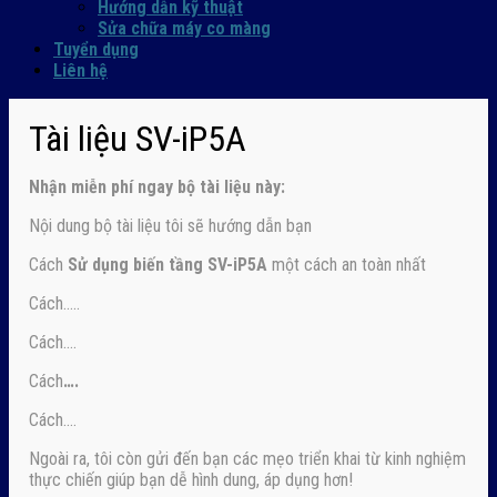
Hướng dẫn kỹ thuật
Sửa chữa máy co màng
Tuyển dụng
Liên hệ
Tài liệu SV-iP5A
Nhận
miễn phí ngay
bộ tài liệu này:
Nội dung bộ tài liệu tôi sẽ hướng dẫn bạn
Cách
Sử dụng biến tầng SV-iP5A
một cách an toàn nhất
Cách…..
Cách….
Cách
….
Cách….
Ngoài ra, tôi còn gửi đến bạn các mẹo triển khai từ kinh nghiệm
thực chiến giúp bạn dễ hình dung, áp dụng hơn!