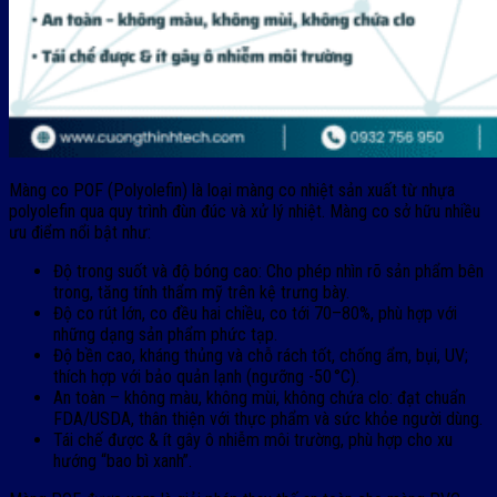
Màng co POF (Polyolefin) là loại màng co nhiệt sản xuất từ nhựa
polyolefin qua quy trình đùn đúc và xử lý nhiệt. Màng co sở hữu nhiều
ưu điểm nổi bật như:
Độ trong suốt và độ bóng cao: Cho phép nhìn rõ sản phẩm bên
trong, tăng tính thẩm mỹ trên kệ trưng bày.
Độ co rút lớn, co đều hai chiều, co tới 70–80%, phù hợp với
những dạng sản phẩm phức tạp.
Độ bền cao, kháng thủng và chỗ rách tốt, chống ẩm, bụi, UV;
thích hợp với bảo quản lạnh (ngưỡng -50 °C).
An toàn – không màu, không mùi, không chứa clo: đạt chuẩn
FDA/USDA, thân thiện với thực phẩm và sức khỏe người dùng.
Tái chế được & ít gây ô nhiễm môi trường, phù hợp cho xu
hướng “bao bì xanh”.