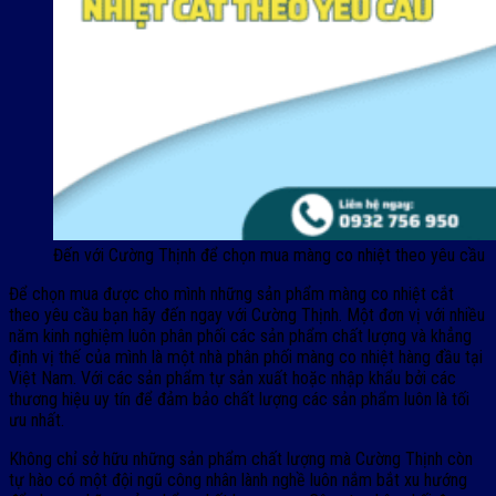
Đến với Cường Thịnh để chọn mua màng co nhiệt theo yêu cầu
Để chọn mua được cho mình những sản phẩm màng co nhiệt cắt
theo yêu cầu bạn hãy đến ngay với Cường Thịnh. Một đơn vị với nhiều
năm kinh nghiệm luôn phân phối các sản phẩm chất lượng và khẳng
định vị thế của mình là một nhà phân phối màng co nhiệt hàng đầu tại
Việt Nam. Với các sản phẩm tự sản xuất hoặc nhập khẩu bởi các
thương hiệu uy tín để đảm bảo chất lượng các sản phẩm luôn là tối
ưu nhất.
Không chỉ sở hữu những sản phẩm chất lượng mà Cường Thịnh còn
tự hào có một đội ngũ công nhân lành nghề luôn nắm bắt xu hướng