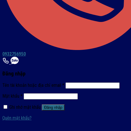
0932756950
Đăng nhập
Tên tài khoản hoặc địa chỉ email
*
Mật khẩu
*
Ghi nhớ mật khẩu
Đăng nhập
Quên mật khẩu?