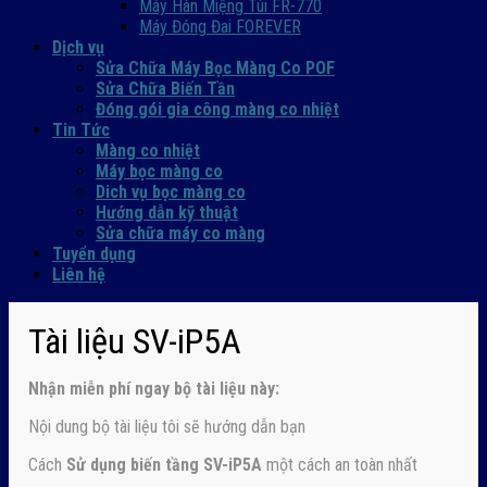
Máy Hàn Miệng Túi FR-770
Máy Đóng Đai FOREVER
Dịch vụ
Sửa Chữa Máy Bọc Màng Co POF
Sửa Chữa Biến Tần
Đóng gói gia công màng co nhiệt
Tin Tức
Màng co nhiệt
Máy bọc màng co
Dich vụ bọc màng co
Hướng dẫn kỹ thuật
Sửa chữa máy co màng
Tuyển dụng
Liên hệ
Tài liệu SV-iP5A
Nhận
miễn phí ngay
bộ tài liệu này:
Nội dung bộ tài liệu tôi sẽ hướng dẫn bạn
Cách
Sử dụng biến tầng SV-iP5A
một cách an toàn nhất