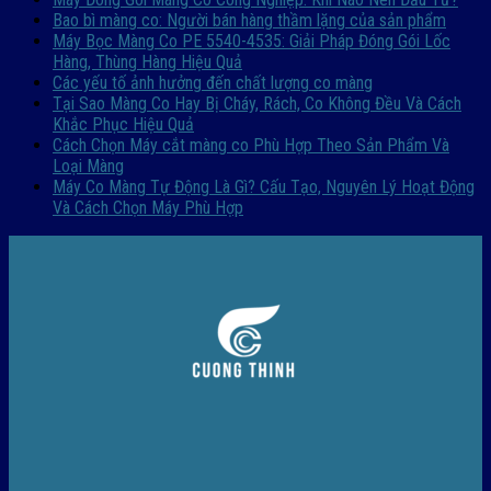
Bao bì màng co: Người bán hàng thầm lặng của sản phẩm
Máy Bọc Màng Co PE 5540-4535: Giải Pháp Đóng Gói Lốc
Hàng, Thùng Hàng Hiệu Quả
Các yếu tố ảnh hưởng đến chất lượng co màng
Tại Sao Màng Co Hay Bị Cháy, Rách, Co Không Đều Và Cách
Khắc Phục Hiệu Quả
Cách Chọn Máy cắt màng co Phù Hợp Theo Sản Phẩm Và
Loại Màng
Máy Co Màng Tự Động Là Gì? Cấu Tạo, Nguyên Lý Hoạt Động
Và Cách Chọn Máy Phù Hợp