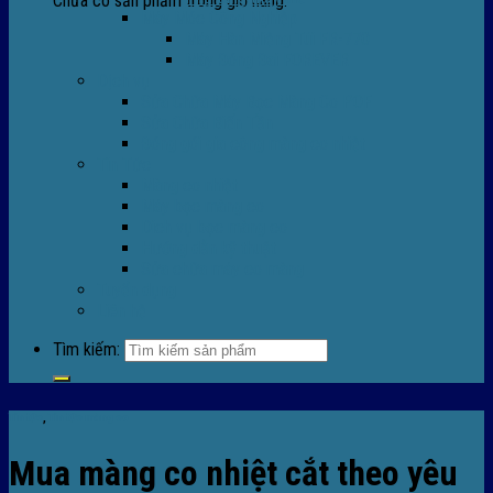
Chưa có sản phẩm trong giỏ hàng.
Máy Móc Công Nghiệp
Máy Hàn Miệng Túi FR-770
Máy Đóng Đai FOREVER
Dịch vụ
Sửa Chữa Máy Bọc Màng Co POF
Sửa Chữa Biến Tần
Đóng gói gia công màng co nhiệt
Tin Tức
Màng co nhiệt
Máy bọc màng co
Dich vụ bọc màng co
Hướng dẫn kỹ thuật
Sửa chữa máy co màng
Tuyển dụng
Liên hệ
Tìm kiếm:
Tin tức
,
Tin tức màng co
Mua màng co nhiệt cắt theo yêu