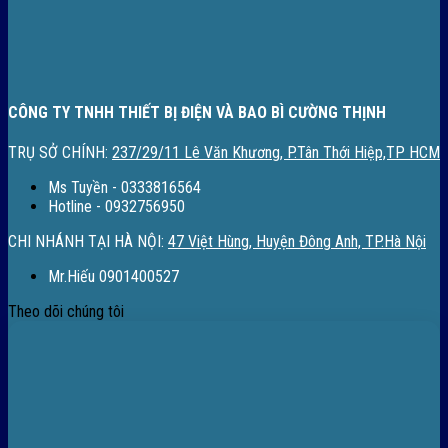
CÔNG TY TNHH THIẾT BỊ ĐIỆN VÀ BAO BÌ CƯỜNG THỊNH
TRỤ SỞ CHÍNH:
237/29/11 Lê Văn Khương, P.Tân Thới Hiệp,TP HCM
Ms Tuyền - 0333816564
Hotline - 0932756950
CHI NHÁNH TẠI HÀ NỘI:
47 Việt Hùng, Huyện Đông Anh, TP.Hà Nội
Mr.Hiếu 0901400527
Theo dõi chúng tôi