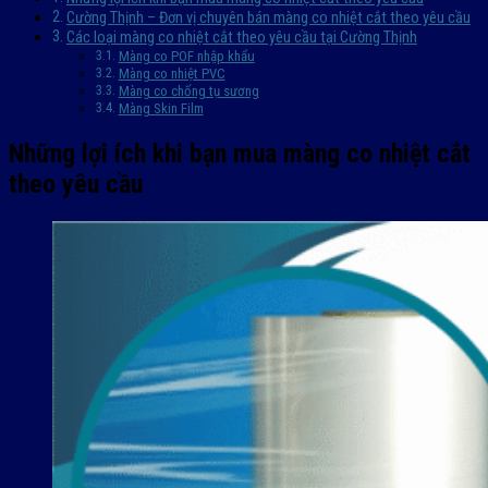
Cường Thịnh – Đơn vị chuyên bán màng co nhiệt cắt theo yêu cầu
Các loại màng co nhiệt cắt theo yêu cầu tại Cường Thịnh
Màng co POF nhập khẩu
Màng co nhiệt PVC
Màng co chống tụ sương
Màng Skin Film
Những lợi ích khi bạn mua màng co nhiệt cắt
theo yêu cầu