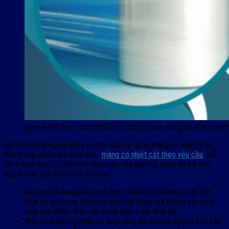
Bạn sẽ tiết kiệm được nhiều chi phí khi mua màng co nhiệt cắt 
Đối với những người dùng có nhu cầu sử dụng màng co nhiệt ít thì
đều mong muốn lựa chọn mua
màng co nhiệt cắt theo yêu cầu
. Đối
với mẫu màng co nhiệt cắt theo yêu cầu đem lại nhiều lợi ích cho
người mua sản phẩm. Cụ thể như:
Giúp người dùng tiết kiệm được nhiều chi phí khi họ chỉ cần
mua đủ số lượng màng co nhiệt để dùng mà không cần phải
mua quá nhiều. Điều này cũng giúp tránh lãng phí.
Nhờ có màng co nhiệt sẽ giúp tăng độ chuyên nghiệp cho sản