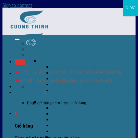
Skip to content
CLOSE
Trang chủ – Màng co POF
Giới thiệu
Sản Phẩm
Màng co nhiệt
Menu
Màng co POF nhập khẩu
177/1 LÊ VĂN KHƯƠNG, P.TÂN THỚI HIỆP TP.HCM
Màng co PVC
Màng quấn PALLET- màng PE- màng chit
47 VIỆT HÙNG, HUYỆN ĐÔNG ANH, TP.HÀ NỘI
Màng skinpack - skinfilm - hút sát da
0932 756 950
Màng co chống tụ sương - ( anti-fog shrink
Giỏ hàng /
0
₫
0
film )
Máy bọc màng co POF
Chưa có sản phẩm trong giỏ hàng.
Máy bọc màng co tự động
0
Máy bọc màng co bán tự động
Máy bọc màng co tự động tốc độ cao
Máy cắt màng co POF
Giỏ hàng
Buồng co nhiệt - Máy co màng
Phụ tùng thay thế