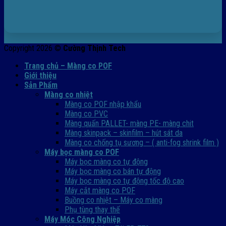
Copyright 2026 ©
Cường Thịnh Tech
Trang chủ – Màng co POF
Giới thiệu
Sản Phẩm
Màng co nhiệt
Màng co POF nhập khẩu
Màng co PVC
Màng quấn PALLET- màng PE- màng chit
Màng skinpack – skinfilm – hút sát da
Màng co chống tụ sương – ( anti-fog shrink film )
Máy bọc màng co POF
Máy bọc màng co tự động
Máy bọc màng co bán tự động
Máy bọc màng co tự động tốc độ cao
Máy cắt màng co POF
Buồng co nhiệt – Máy co màng
Phụ tùng thay thế
Máy Móc Công Nghiệp