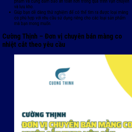
phẩm và cũng đảm bảo an toàn hơn trong quá trình vận chuyển
và lưu kho.
Giúp bạn dễ dàng thử nghiệm để có thể tìm ra được loại màng
co phù hợp với nhu cầu sử dụng riêng cho các loại sản phẩm
mà bạn mong muốn.
Cường Thịnh – Đơn vị chuyên bán màng co
nhiệt cắt theo yêu cầu