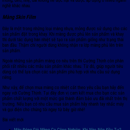
mỏng, dẻo, nhẹ, dai không hề độc hại và được áp dụng ở nhiều ngành
nghề khác nhau.
Màng Skin Film
Đây là một trong những loại màng nhựa, mỏng được sử dụng cho các
sản phẩm đặt trong khay. Khi màng được phủ lên sản phẩm và khay
thì dưới tác dụng hàn nhiệt sẽ tạo ra sản phẩm giống như trạng thái
ban đầu. Thậm chí người dùng không nhận ra lớp màng phủ lên trên
sản phẩm.
Ngoài những sản phẩm màng co nêu trên thì Cường Thịnh còn phân
phối rất nhiều các mẫu sản phẩm khác nhau. Từ đó, giúp người tiêu
dùng có thể lựa chọn các sản phẩm phù hợp với nhu cầu sử dụng
riêng.
Như vậy, để chọn mua màng co nhiệt cắt theo yêu cầu bạn hãy đến
ngay với Cường Thịnh. Tại đây đơn vị cam kết mua cho bạn các sản
phẩm chất lượng với một mức giá thành đảm bảo ưu đãi nhất trên thị
trường. Nếu bạn có nhu cầu mua sản phẩm hãy nhanh tay nhấc máy
và gọi điện cho chúng tôi ngay từ bây giờ nhé!
Bài viết mới
Máy Đóng Gói Màng Co Công Nghiệp: Khi Nào Nên Đầu Tư?