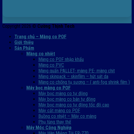
Copyright 2026 ©
Cường Thịnh Tech
Trang chủ – Màng co POF
Giới thiệu
Sản Phẩm
Màng co nhiệt
Màng co POF nhập khẩu
Màng co PVC
Màng quấn PALLET- màng PE- màng chit
Màng skinpack – skinfilm – hút sát da
Màng co chống tụ sương – ( anti-fog shrink film )
Máy bọc màng co POF
Máy bọc màng co tự động
Máy bọc màng co bán tự động
Máy bọc màng co tự động tốc độ cao
Máy cắt màng co POF
Buồng co nhiệt – Máy co màng
Phụ tùng thay thế
Máy Móc Công Nghiệp
Máy Hàn Miệng Túi FR-770