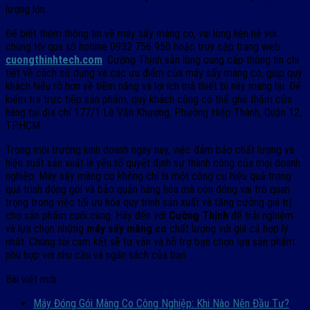
lượng lớn.
Để biết thêm thông tin về máy sấy màng co, vui lòng liên hệ với
chúng tôi qua số hotline 0932 756 950 hoặc truy cập trang web
cuongthinhtech.com
. Cường Thịnh sẵn lòng cung cấp thông tin chi
tiết về cách sử dụng và các ưu điểm của máy sấy màng co, giúp quý
khách hiểu rõ hơn về tiềm năng và lợi ích mà thiết bị này mang lại. Để
kiểm tra trực tiếp sản phẩm, quý khách cũng có thể ghé thăm cửa
hàng tại địa chỉ 177/1 Lê Văn Khương, Phường Hiệp Thành, Quận 12,
TP.HCM.
Trong môi trường kinh doanh ngày nay, việc đảm bảo chất lượng và
hiệu suất sản xuất là yếu tố quyết định sự thành công của mọi doanh
nghiệp. Máy sấy màng co không chỉ là một công cụ hiệu quả trong
quá trình đóng gói và bảo quản hàng hóa mà còn đóng vai trò quan
trọng trong việc tối ưu hóa quy trình sản xuất và tăng cường giá trị
cho sản phẩm cuối cùng. Hãy đến với
Cường Thịnh
để trải nghiệm
và lựa chọn những
máy sấy màng co
chất lượng với giá cả hợp lý
nhất. Chúng tôi cam kết sẽ tư vấn và hỗ trợ bạn chọn lựa sản phẩm
phù hợp với nhu cầu và ngân sách của bạn.
Bài viết mới
Máy Đóng Gói Màng Co Công Nghiệp: Khi Nào Nên Đầu Tư?