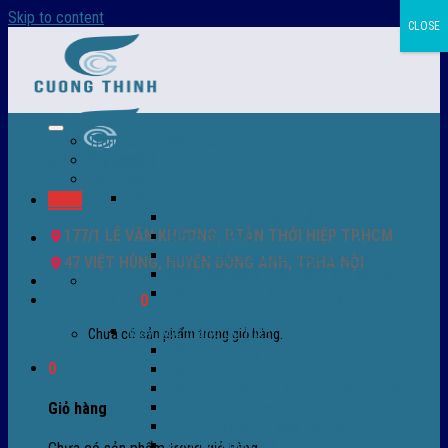
Skip to content
CLOSE
Trang chủ – Màng co POF
Giới thiệu
Sản Phẩm
Màng co nhiệt
Menu
Màng co POF nhập khẩu
177/1 LÊ VĂN KHƯƠNG, P.TÂN THỚI HIỆP TP.HCM
Màng co PVC
Màng quấn PALLET- màng PE- màng chit
47 VIỆT HÙNG, HUYỆN ĐÔNG ANH, TP.HÀ NỘI
Màng skinpack - skinfilm - hút sát da
0932 756 950
Màng co chống tụ sương - ( anti-fog shrink
Giỏ hàng /
0
₫
0
film )
Máy bọc màng co POF
Chưa có sản phẩm trong giỏ hàng.
Máy bọc màng co tự động
0
Máy bọc màng co bán tự động
Máy bọc màng co tự động tốc độ cao
Máy cắt màng co POF
Giỏ hàng
Buồng co nhiệt - Máy co màng
Phụ tùng thay thế