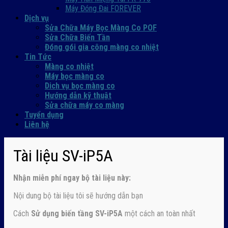
Máy Đóng Đai FOREVER
Dịch vụ
Sửa Chữa Máy Bọc Màng Co POF
Sửa Chữa Biến Tần
Đóng gói gia công màng co nhiệt
Tin Tức
Màng co nhiệt
Máy bọc màng co
Dich vụ bọc màng co
Hướng dẫn kỹ thuật
Sửa chữa máy co màng
Tuyển dụng
Liên hệ
Tài liệu SV-iP5A
Nhận
miễn phí ngay
bộ tài liệu này:
Nội dung bộ tài liệu tôi sẽ hướng dẫn bạn
Cách
Sử dụng biến tầng SV-iP5A
một cách an toàn nhất