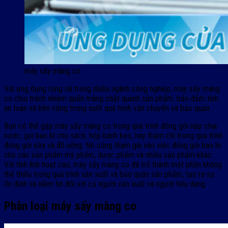
máy sấy màng co
Với ứng dụng rộng rãi trong nhiều ngành công nghiệp, máy sấy màng
co chịu trách nhiệm quấn màng chặt quanh sản phẩm, bảo đảm tính
an toàn và bền vững trong suốt quá trình vận chuyển và bảo quản.
Bạn có thể gặp máy sấy màng co trong quá trình đóng gói nắp chai
nước, gói bao bì cho sách, hộp bánh kẹo, hay thậm chí trong quá trình
đóng gói sữa và đồ uống. Nó cũng tham gia vào việc đóng gói bao bì
cho các sản phẩm mỹ phẩm, dược phẩm và nhiều sản phẩm khác.
Với tính linh hoạt cao, máy sấy màng co đã trở thành một phần không
thể thiếu trong quá trình sản xuất và bảo quản sản phẩm, tạo ra sự
ổn định và niềm tin đối với cả người sản xuất và người tiêu dùng.
Phân loại máy sấy màng co