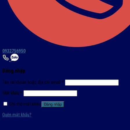
0932756950
Đăng nhập
Tên tài khoản hoặc địa chỉ email
*
Mật khẩu
*
Ghi nhớ mật khẩu
Đăng nhập
Quên mật khẩu?