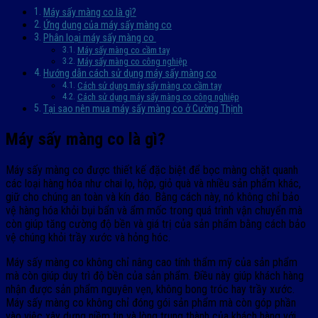
Máy sấy màng co là gì?
Ứng dụng của máy sấy màng co
Phân loại máy sấy màng co
Máy sấy màng co cầm tay
Máy sấy màng co công nghiệp
Hướng dẫn cách sử dụng máy sấy màng co
Cách sử dụng máy sấy màng co cầm tay
Cách sử dụng máy sấy màng co công nghiệp
Tại sao nên mua máy sấy màng co ở Cường Thịnh
Máy sấy màng co là gì?
Máy sấy màng co được thiết kế đặc biệt để bọc màng chặt quanh
các loại hàng hóa như chai lọ, hộp, giỏ quà và nhiều sản phẩm khác,
giữ cho chúng an toàn và kín đáo. Bằng cách này, nó không chỉ bảo
vệ hàng hóa khỏi bụi bẩn và ẩm mốc trong quá trình vận chuyển mà
còn giúp tăng cường độ bền và giá trị của sản phẩm bằng cách bảo
vệ chúng khỏi trầy xước và hỏng hóc.
Máy sấy màng co không chỉ nâng cao tính thẩm mỹ của sản phẩm
mà còn giúp duy trì độ bền của sản phẩm. Điều này giúp khách hàng
nhận được sản phẩm nguyên vẹn, không bong tróc hay trầy xước.
Máy sấy màng co không chỉ đóng gói sản phẩm mà còn góp phần
vào việc xây dựng niềm tin và lòng trung thành của khách hàng với