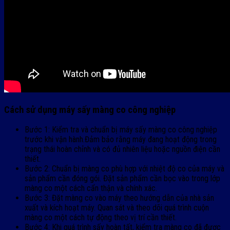
Cách sử dụng máy sấy màng co công nghiệp
Bước 1: Kiểm tra và chuẩn bị máy sấy màng co công nghiệp
trước khi vận hành.Đảm bảo rằng máy đang hoạt động trong
trạng thái hoàn chỉnh và có đủ nhiên liệu hoặc nguồn điện cần
thiết.
Bước 2: Chuẩn bị màng co phù hợp với nhiệt độ co của máy và
sản phẩm cần đóng gói. Đặt sản phẩm cần bọc vào trong lớp
màng co một cách cẩn thận và chính xác.
Bước 3: Đặt màng co vào máy theo hướng dẫn của nhà sản
xuất và kích hoạt máy. Quan sát và theo dõi quá trình cuộn
màng co một cách tự động theo vị trí cần thiết.
Bước 4: Khi quá trình sấy hoàn tất, kiểm tra màng co đã được