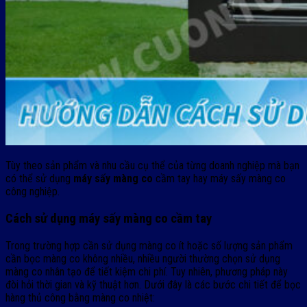
Tùy theo sản phẩm và nhu cầu cụ thể của từng doanh nghiệp mà bạn
có thể sử dụng
máy sấy màng co
cầm tay hay máy sấy màng co
công nghiệp.
Cách sử dụng máy sấy màng co cầm tay
Trong trường hợp cần sử dụng màng co ít hoặc số lượng sản phẩm
cần bọc màng co không nhiều, nhiều người thường chọn sử dụng
màng co nhân tạo để tiết kiệm chi phí. Tuy nhiên, phương pháp này
đòi hỏi thời gian và kỹ thuật hơn. Dưới đây là các bước chi tiết để bọc
hàng thủ công bằng màng co nhiệt: