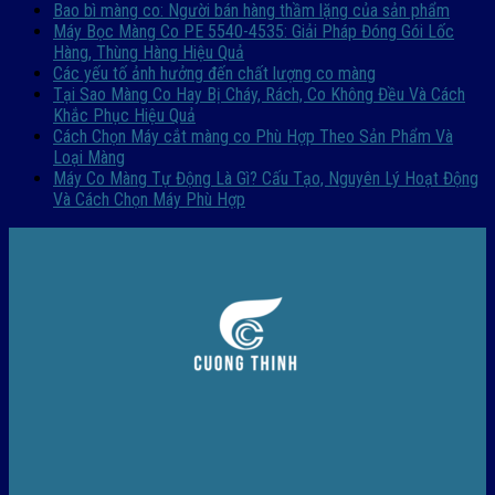
Bao bì màng co: Người bán hàng thầm lặng của sản phẩm
Máy Bọc Màng Co PE 5540-4535: Giải Pháp Đóng Gói Lốc
Hàng, Thùng Hàng Hiệu Quả
Các yếu tố ảnh hưởng đến chất lượng co màng
Tại Sao Màng Co Hay Bị Cháy, Rách, Co Không Đều Và Cách
Khắc Phục Hiệu Quả
Cách Chọn Máy cắt màng co Phù Hợp Theo Sản Phẩm Và
Loại Màng
Máy Co Màng Tự Động Là Gì? Cấu Tạo, Nguyên Lý Hoạt Động
Và Cách Chọn Máy Phù Hợp