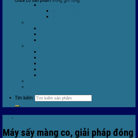
Chưa có sản phẩm trong giỏ hàng.
Máy Móc Công Nghiệp
Máy Hàn Miệng Túi FR-770
Máy Đóng Đai FOREVER
Dịch vụ
Sửa Chữa Máy Bọc Màng Co POF
Sửa Chữa Biến Tần
Đóng gói gia công màng co nhiệt
Tin Tức
Màng co nhiệt
Máy bọc màng co
Dich vụ bọc màng co
Hướng dẫn kỹ thuật
Sửa chữa máy co màng
Tuyển dụng
Liên hệ
Tìm kiếm:
Tin tức
,
TIn tức máy bọc màng co
Máy sấy màng co, giải pháp đóng