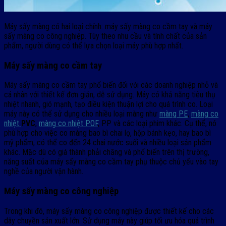
Máy sấy màng có hai loại chính: máy sấy màng co cầm tay và máy
sấy màng co công nghiệp. Tùy theo nhu cầu và tính chất của sản
phẩm, người dùng có thể lựa chọn loại máy phù hợp nhất.
Máy sấy màng co cầm tay
Máy sấy màng co cầm tay phổ biến đối với các doanh nghiệp nhỏ và
cá nhân với thiết kế đơn giản, dễ sử dụng. Máy có khả năng tiêu thụ
nhiệt nhanh, gió mạnh, tạo điều kiện thuận lợi cho quá trình co. Loại
máy này có thể sử dụng cho nhiều loại màng như
màng PE
,
màng co
nhiệt
PVC
,
màng co nhiệt POF
, PP và các loại phim khác. Cụ thể, nó
phù hợp cho việc co màng bao bì chai lọ, hộp bánh kẹo, hay bao bì
mỹ phẩm, có thể co đến 24 chai nước suối và nhiều loại sản phẩm
khác. Mặc dù có giá thành phải chăng và phổ biến trên thị trường,
năng suất của máy sấy màng co cầm tay phụ thuộc chủ yếu vào tay
nghề của người vận hành.
Máy sấy màng co công nghiệp
Trong khi đó, máy sấy màng co công nghiệp được thiết kế cho các
dây chuyền sản xuất lớn. Sử dụng máy này giúp tối ưu hóa quá trình