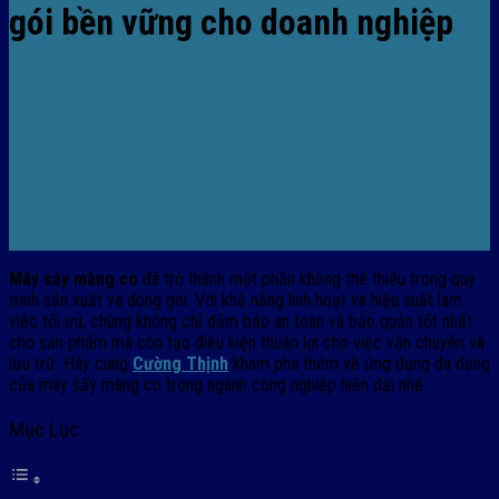
gói bền vững cho doanh nghiệp
Máy sấy màng co
đã trở thành một phần không thể thiếu trong quy
trình sản xuất và đóng gói. Với khả năng linh hoạt và hiệu suất làm
việc tối ưu, chúng không chỉ đảm bảo an toàn và bảo quản tốt nhất
cho sản phẩm mà còn tạo điều kiện thuận lợi cho việc vận chuyển và
lưu trữ. Hãy cùng
Cường Thịnh
khám phá thêm về ứng dụng đa dạng
của máy sấy màng co trong ngành công nghiệp hiện đại nhé.
Mục Lục