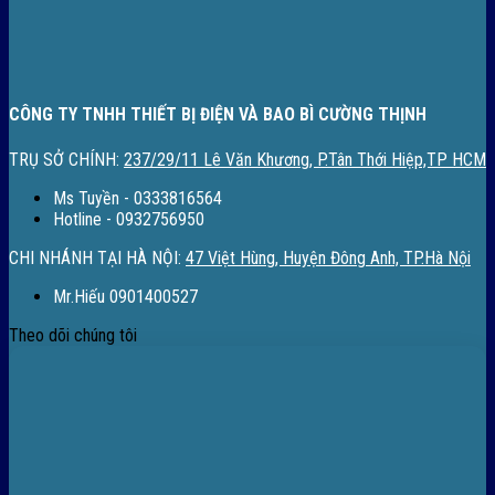
CÔNG TY TNHH THIẾT BỊ ĐIỆN VÀ BAO BÌ CƯỜNG THỊNH
TRỤ SỞ CHÍNH:
237/29/11 Lê Văn Khương, P.Tân Thới Hiệp,TP HCM
Ms Tuyền - 0333816564
Hotline - 0932756950
CHI NHÁNH TẠI HÀ NỘI:
47 Việt Hùng, Huyện Đông Anh, TP.Hà Nội
Mr.Hiếu 0901400527
Theo dõi chúng tôi