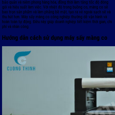
bảo quản và niêm phong hàng hóa, đồng thời làm tăng tốc độ đóng
gói và hiệu suất làm việc. Với nhiệt độ trong buồng co, màng co sẽ
bao trọn sản phẩm và làm phẳng bề mặt, tạo ra vẻ ngoài sạch sẽ và
thu hút hơn. Máy sấy màng co công nghiệp thường dễ vận hành và
hoàn toàn tự động. Điều này giúp doanh nghiệp tiết kiệm thời gian, chi
phí và nhân công.
Hướng dẫn cách sử dụng máy sấy màng co